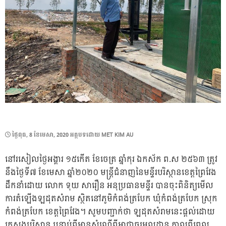
POSTED
ថ្ងៃ​ពុធ, 8 ខែ​មេសា, 2020
អត្ថបទដោយ
MET KIM AU
ON
នៅរសៀលថ្ងៃអង្គារ ១៥កើត ខែចេត្រ ឆ្នាំកុរ ឯកស័ក ព.ស ២៥៦៣ ត្រូវ
នឹងថ្ងៃទី៧ ខែមេសា ឆ្នាំ២០២០ មន្រ្តីជំនាញនៃមន្ទីរបរិស្ថានខេត្តព្រៃវែង
ដឹកនាំដោយ លោក ទុយ សារឿន អនុប្រធានមន្ទីរ បានចុះពិនិត្យមើល
ការតំឡើងឡដុតសំរាម ស្ថិតនៅភូមិកំពង់ត្របែក ឃុំកំពង់ត្របែក ស្រុក
កំពង់ត្របែក ខេត្តព្រៃវែង។ សូមបញ្ជាក់ថា ឡដុតសំរាមនេះផ្តល់ដោយ
ក្រសួងបរិស្ថាន បន្ទាប់ពីមានសំណើពីអាជ្ញាធរមូលដ្ឋាន កាលពីពេល