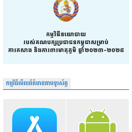
កម្មវិធីមើលព័ត៌មានតាមទូរស័ព្វ