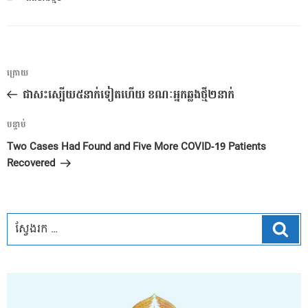
ការ​
អត្ថបទ
ក្រោយ
នាំទិស​
មុន
ជាសះស្បើយ៥នាក់ទៀតហើយ ខណៈអ្នកឆ្លងថ្មី២នាក់
ប្រកាស
អត្ថបទ
បន្ទាប់
បន្ទាប់
Two Cases Had Found and Five More COVID-19 Patients
Recovered
ស្វែ