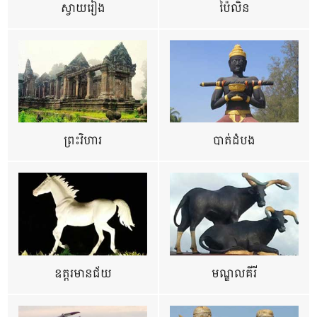
ស្វាយរៀង
ប៉ៃលិន
ព្រះវិហារ
បាត់ដំបង
ឧត្ដរមានជ័យ
មណ្ឌលគីរី