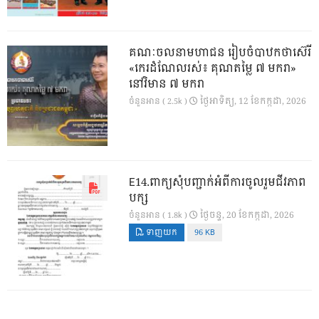
គណៈចលនាមហាជន រៀបចំបាឋកថាស៊េរី
«កេរដំណែលរស់៖ គុណតម្លៃ ៧ មករា»
នៅវិមាន ៧ មករា
ថ្ងៃ​អាទិត្យ, 12 ខែ​កក្កដា, 2026
ចំនួនអាន ( 2.5k )
E14.ពាក្យសុំបញ្ជាក់អំពីការចូលរួមជីវភាព
បក្ស
ថ្ងៃ​ចន្ទ, 20 ខែ​កក្កដា, 2026
ចំនួនអាន ( 1.8k )
ទាញយក
96 KB