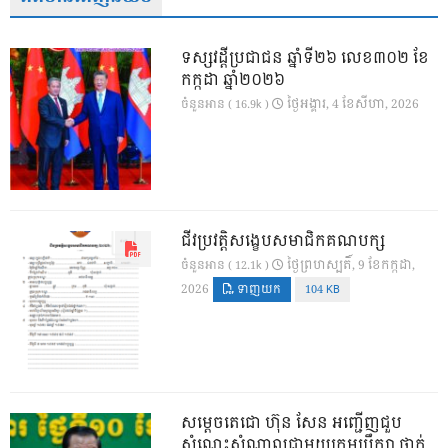
ទស្សវដ្តីប្រជាជន ឆ្នាំទី២៦ លេខ៣០២ ខែ
កក្កដា ឆ្នាំ២០២៦
ថ្ងៃ​អង្គារ, 4 ខែ​សីហា, 2026
ចំនួនអាន ( 16.9k )
ជីវប្រវត្តិសង្ខេបសមាជិកគណបក្ស
ថ្ងៃ​ព្រហស្បតិ៍, 9 ខែ​កក្កដា,
ចំនួនអាន ( 12.1k )
2026
ទាញយក
104 KB
សម្តេចតេជោ ហ៊ុន សែន អញ្ជើញជួប
សំណេះសំណាលជាមួយក្រុមប្រឹក្សា ថ្នាក់