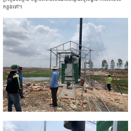
កន្លងទៅ។