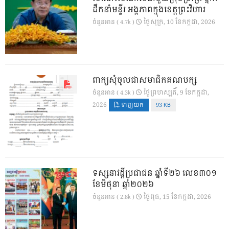
ដឹកនាំមន្ទីរ អង្គភាពក្នុងខេត្តព្រះវិហារ
ថ្ងៃ​សុក្រ, 10 ខែ​កក្កដា, 2026
ចំនួនអាន ( 4.7k )
ពាក្យសុំចូលជាសមាជិកគណបក្ស
ថ្ងៃ​ព្រហស្បតិ៍, 9 ខែ​កក្កដា,
ចំនួនអាន ( 4.3k )
2026
ទាញយក
93 KB
ទស្សនាវដ្ដីប្រជាជន ឆ្នាំទី២៦ លេខ៣០១
ខែមិថុនា ឆ្នាំ២០២៦
ថ្ងៃ​ពុធ, 15 ខែ​កក្កដា, 2026
ចំនួនអាន ( 2.8k )