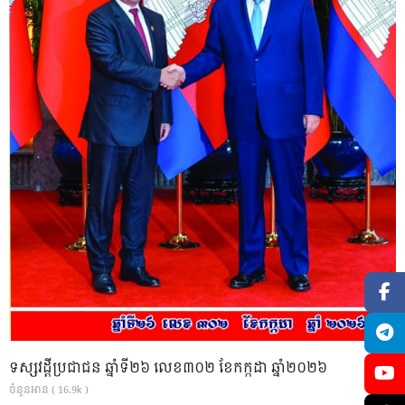
ទស្សវដ្តីប្រជាជន ឆ្នាំទី២៦ លេខ៣០២ ខែកក្កដា ឆ្នាំ២០២៦
ចំនួនអាន ( 16.9k )