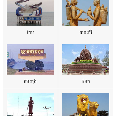
កែប
រតនៈគីរី
កោះកុង
កំពត