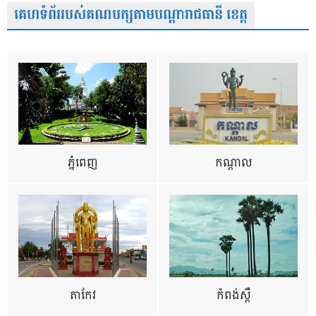
គេហទំព័ររបស់គណបក្សតាមបណ្តារាជធានី ខេត្ត
ភ្នំពេញ
កណ្តាល
តាកែវ
កំពង់ស្ពឺ