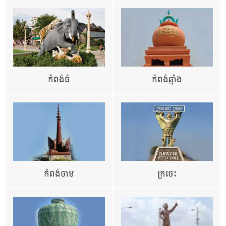
កំពង់ធំ
កំពង់ឆ្នាំង
កំពង់ចាម
ក្រចេះ