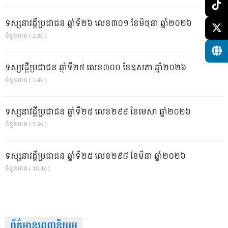
ទស្សនាវដ្ដីប្រជាជន ឆ្នាំទី២៦ លេខ៣០១ ខែមិថុនា ឆ្នាំ២០២៦
ចំនួនអាន ( 2.8k )
ទស្សវដ្តីប្រជាជន ឆ្នាំទី២៥ លេខ៣០០ ខែឧសភា ឆ្នាំ២០២៦
ចំនួនអាន ( 7.4k )
ទស្សនាវដ្ដីប្រជាជន ឆ្នាំទី២៥ លេខ២៩៩ ខែមេសា ឆ្នាំ២០២៦
ចំនួនអាន ( 5.6k )
ទស្សនាវដ្ដីប្រជាជន ឆ្នាំទី២៥ លេខ២៩៨ ខែមីនា ឆ្នាំ២០២៦
ចំនួនអាន ( 10.4k )
ព័ត៌មានពេញនិយម