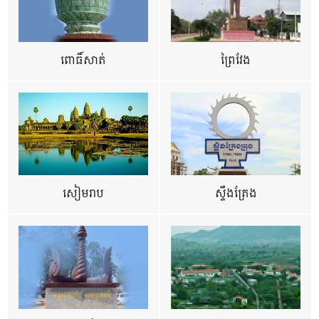
ពោធិ៍សាត់
ព្រៃវែង
សៀមរាប
ស្ទឹងត្រែង