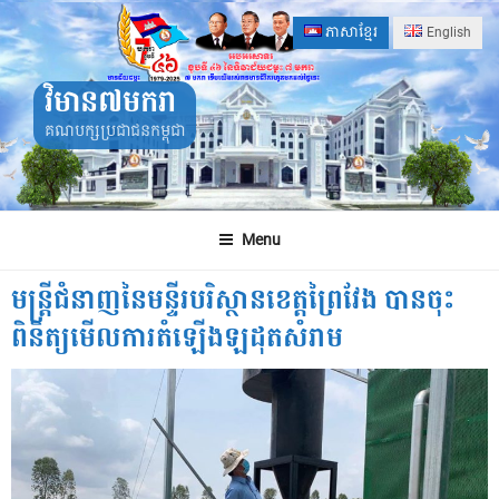
Skip
ភាសាខ្មែរ
English
to
content
វិមាន៧មករា
គណបក្សប្រជាជនកម្ពុជា
Menu
មន្រ្តីជំនាញនៃមន្ទីរបរិស្ថានខេត្តព្រៃវែង បានចុះ
ពិនិត្យមើលការតំឡើងឡដុតសំរាម