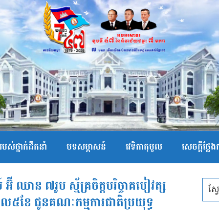
បស់ថ្នាក់ដឹកនាំ
បទសម្ភាសន៍
វេទិកាតុមូល
សេចក្ដីថ្លែ
ី ឈាន ៧រូប ស្ម័គ្រចិត្តបរិច្ចាគបៀវត្ស
ល៥ខែ ជូនគណៈកម្មការជាតិប្រយុទ្ធ