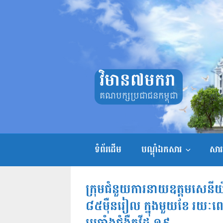
Skip
to
content
វិមាន៧មករា
គណបក្សប្រជាជនកម្ពុជា
ទំព័រដើម
បណ្តុំឯកសារ
សាររ
ក្រុមជំនួយការនាយឧត្តមសេនីយ៍ អ៊
៨៥ម៉ឺនរៀល ក្នុងមួយខែ រយៈពេ