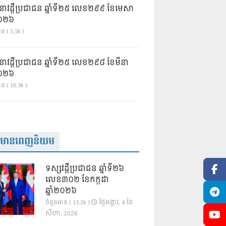
នាវដ្ដីប្រជាជន ឆ្នាំទី២៥ លេខ២៩៩ ខែមេសា
ំ២០២៦
ន ( 5.5k )
នាវដ្ដីប្រជាជន ឆ្នាំទី២៥ លេខ២៩៨ ខែមីនា
ំ២០២៦
ាន ( 10.3k )
ត៌មានពេញនិយម
ទស្សវដ្តីប្រជាជន ឆ្នាំទី២៦
លេខ៣០២ ខែកក្កដា
ឆ្នាំ២០២៦
ថ្ងៃ​អង្គារ, 4 ខែ​
ចំនួនអាន ( 13.2k )
សីហា, 2026