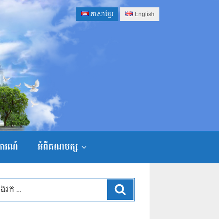
ភាសាខ្មែរ
English
ងការណ៍
អំពីគណបក្ស
ស្វែងរក