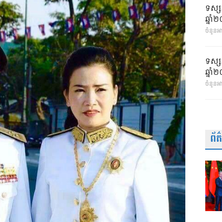
ទស្ស
ឆ្នា
ចំនួនអា
ទស្ស
ឆ្នា
ចំនួនអ
ព័