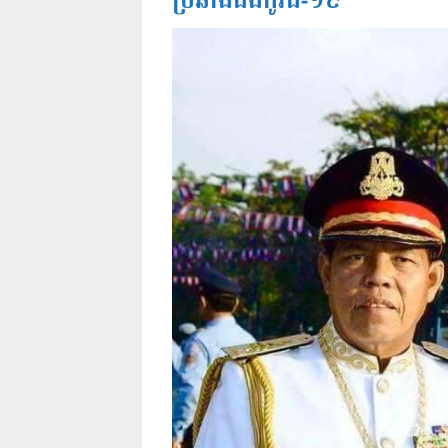
ប្រឆាំងជំងឺកូវីដ-១៩