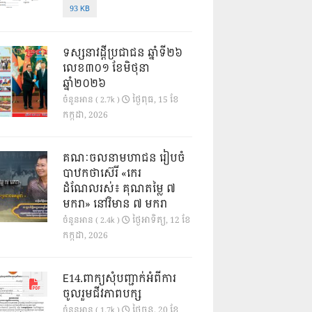
93 KB
ទស្សនាវដ្ដីប្រជាជន ឆ្នាំទី២៦
លេខ៣០១ ខែមិថុនា
ឆ្នាំ២០២៦
ថ្ងៃ​ពុធ, 15 ខែ​
ចំនួនអាន ( 2.7k )
កក្កដា, 2026
គណៈចលនាមហាជន រៀបចំ
បាឋកថាស៊េរី «កេរ
ដំណែលរស់៖ គុណតម្លៃ ៧
មករា» នៅវិមាន ៧ មករា
ថ្ងៃ​អាទិត្យ, 12 ខែ​
ចំនួនអាន ( 2.4k )
កក្កដា, 2026
E14.ពាក្យសុំបញ្ជាក់អំពីការ
ចូលរួមជីវភាពបក្ស
ថ្ងៃ​ចន្ទ, 20 ខែ​
ចំនួនអាន ( 1.7k )