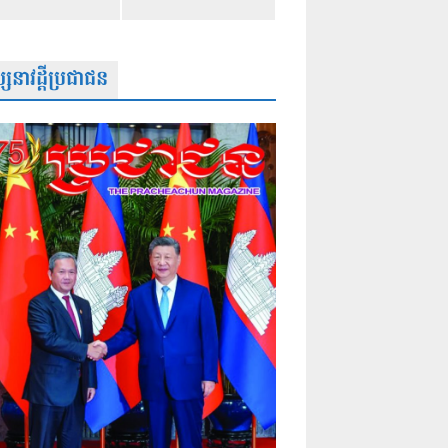
សនាវដ្តីប្រជាជន