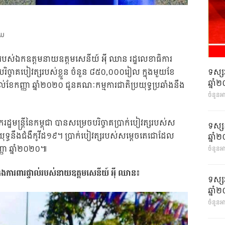
AU
់ របស់ឯកឧត្តមនាយឧត្តមសេនីយ៍ អុី ឈាន រដ្ឋលេខាធិការ
ទស្ស
្តបរិច្ចាគបៀវត្សរបស់ខ្លួន ចំនួន ៨៥០,០០០រៀល ក្នុងមួយខែ
ឆ្នា
កញ្ញា ឆ្នាំ២០២០ ជូនគណៈកម្មការជាតិប្រយុទ្ធប្រឆាំងនឹង
ចំនួនអ
មន្រ្តីនៃកម្ពុជា បានសម្រេចបរិច្ចាគប្រាក់បៀវត្សរបស់ស
ទស្ស
យុទ្ធនឹងជំងឺកូវីដ១៩។ ប្រាក់បៀវត្សរបស់សម្តេចតេជោដែល
ឆ្នា
្ញា ឆ្នាំ២០២០៕
ចំនួនអា
ងកងការពារផ្ទាល់របស់នាយឧត្តមសេនីយ៍ អុី ឈាន៖
ទស្ស
ឆ្នា
ចំនួនអា