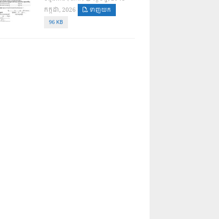
កក្កដា, 2026
ទាញយក
96 KB