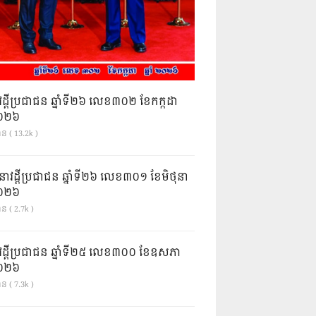
វដ្តីប្រជាជន ឆ្នាំទី២៦ លេខ៣០២ ខែកក្កដា
ំ២០២៦
ាន ( 13.2k )
នាវដ្ដីប្រជាជន ឆ្នាំទី២៦ លេខ៣០១ ខែមិថុនា
ំ២០២៦
ន ( 2.7k )
វដ្តីប្រជាជន ឆ្នាំទី២៥ លេខ៣០០ ខែឧសភា
ំ២០២៦
ន ( 7.3k )