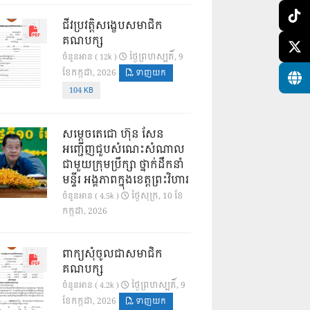
ជីវប្រវត្តិសង្ខេបសមាជិក
គណបក្ស
ថ្ងៃ​ព្រហស្បតិ៍, 9
ចំនួនអាន ( 12k )
ខែ​កក្កដា, 2026
ទាញយក
104 KB
សម្តេចតេជោ ហ៊ុន សែន
អញ្ជើញជួបសំណេះសំណាល
ជាមួយក្រុមប្រឹក្សា ថ្នាក់ដឹកនាំ
មន្ទីរ អង្គភាពក្នុងខេត្តព្រះវិហារ
ថ្ងៃ​សុក្រ, 10 ខែ​
ចំនួនអាន ( 4.5k )
កក្កដា, 2026
ពាក្យសុំចូលជាសមាជិក
គណបក្ស
ថ្ងៃ​ព្រហស្បតិ៍, 9
ចំនួនអាន ( 4.2k )
ខែ​កក្កដា, 2026
ទាញយក