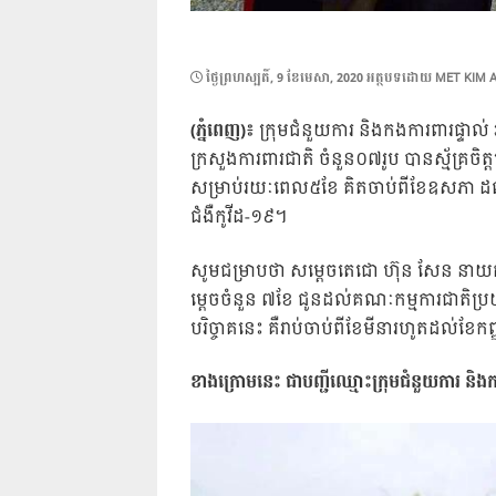
POSTED
ថ្ងៃ​ព្រហស្បតិ៍, 9 ខែ​មេសា, 2020
អត្ថបទដោយ
MET KIM 
ON
(ភ្នំពេញ)៖
ក្រុមជំនួយការ និងកងការពារផ្ទាល
ក្រសួងការពារជាតិ ចំនួន០៧រូប បានស្ម័គ្រចិត
សម្រាប់រយៈពេល៥ខែ គិតចាប់ពីខែឧសភា ដល់ខែ
ជំងឺកូវីដ-១៩។
សូមជម្រាបថា សម្តេចតេជោ ហ៊ុន សែន នាយករដ្ឋ
ម្តេចចំនួន ៧ខែ ជូនដល់គណៈកម្មការជាតិប្រ
បរិច្ចាគនេះ គឺរាប់ចាប់ពីខែមីនារហូតដល់ខែកញ
ខាងក្រោមនេះ ជាបញ្ជីឈ្មោះក្រុមជំនួយការ និ