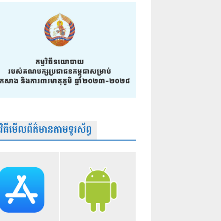
មវិធីមើលព័ត៌មានតាមទូរស័ព្វ