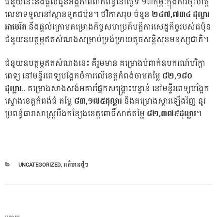
ជំនួយ​នេះ​នឹង​ផ្តល់​ជួន​អង្គ​ភាព​ពាក់​ព័ន្ធ​នៅ​ថ្ងៃ​ទី​ ១៣​កុម្ភៈ​ក្នុង​ការ​ចុះ​ហត្ថ​
លេខា​ទទួល​នៅ​ស្ថាន​ទូត​ជប៉ុន​។ ថវិកា​សរុប ចំនួន​
២៤៧,៧៣៤
ដុល្លារ
អា
មេ
រិ
ក
នឹង​ផ្តល់​ក្រោម​គម្រោង​កិច្ច​សហ​ប្រ​តិបត្តិ​ការ​សេដ្ឋ​កិច្ច​របស់​ជប៉ុន
ជំនួយ​ឧបត្ថម្ភ​ឥត​សំណង​សម្រាប់​ទ្រង់​ទ្រាយ​តូច​សន្តិ​សុខ​មនុ​ស្ស​ជាតិ​។
ជំនួយ​ឧបត្ថម្ភ​ឥត​សំណង​នេះ គឺ​រួម​មាន គម្រោង​បំពាក់​ឧប​ករណ៍​បរិក្ខា​
ពេទ្យ​ នៅ​មន្ទីរ​ពេទ្យ​បង្អែក​ចំការ​លើ​ខេត្ត​កំពង់​ចាម​តម្លៃ​
៨២,១៨០
ដុល្លារ
.. គម្រោង​សាង​សង់​អគារ​ផ្នែក​សង្រ្គោះ​បន្ទាន់ ​នៅ​មន្ទីរ​ពេទ្យ​បង្អែក​
ស្ទោង​ខេត្ត​កំពង់​ធំ​ តម្លៃ​
៨
៣,១៧៥
ដុល្លារ
និង​គម្រោង​ស្តារ​ឡើង​វិញ​ នូវ​
ប្រ​ពន្ធ័​ធារា​សាស្រ្ត​បឹង​កន្សែង​ខេត្ត​ពោធិ៍​សាត់​តម្លៃ ​
៨២,៣៧៩
ដុល្លារ
​​។
CATEGORIES
UNCATEGORIZED
,
ពត៌មានថ្មីៗ
ការ​