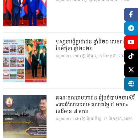
ចំនួនអាន ( 24.5k )
ទស្សនាវដ្ដីប្រជាជន ឆ្នាំទី២៦ លេខ៣០១
ខែមិថុនា ឆ្នាំ២០២៦
ថ្ងៃ​ពុធ, 15 ខែ​កក្កដា, 2026
ចំនួនអាន ( 2.9k )
គណៈចលនាមហាជន រៀបចំបាឋកថាស៊េរី
«កេរដំណែលរស់៖ គុណតម្លៃ ៧ មករា»
នៅវិមាន ៧ មករា
ថ្ងៃ​អាទិត្យ, 12 ខែ​កក្កដា, 2026
ចំនួនអាន ( 2.6k )