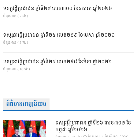
ទស្សវដ្តីប្រជាជន ឆ្នាំទី២៥ លេខ៣០០ ខែឧសភា ឆ្នាំ២០២៦
ចំនួនអាន ( 7.5k )
ទស្សនាវដ្ដីប្រជាជន ឆ្នាំទី២៥ លេខ២៩៩ ខែមេសា ឆ្នាំ២០២៦
ចំនួនអាន ( 5.7k )
ទស្សនាវដ្ដីប្រជាជន ឆ្នាំទី២៥ លេខ២៩៨ ខែមីនា ឆ្នាំ២០២៦
ចំនួនអាន ( 10.5k )
ព័ត៌មានពេញនិយម
ទស្សវដ្តីប្រជាជន ឆ្នាំទី២៦ លេខ៣០២ ខែ
កក្កដា ឆ្នាំ២០២៦
ថ្ងៃ​អង្គារ, 4 ខែ​សីហា, 2026