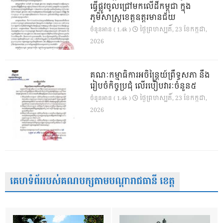
ធ្វើផ្លូវចូលជ្រៅមកលើដីកម្ពុជា ក្នុង
ភូមិសាស្ត្រខេត្តឧត្តរមានជ័យ
ថ្ងៃ​ព្រហស្បតិ៍, 23 ខែ​កក្កដា,
ចំនួនអាន ( 1.4k )
2026
គណៈកម្មាធិការអចិន្ត្រៃយ៍ព្រឹទ្ធសភា នឹង
រៀបចំកិច្ចប្រជុំ លើរបៀបវារៈចំនួន៥
ថ្ងៃ​ព្រហស្បតិ៍, 23 ខែ​កក្កដា,
ចំនួនអាន ( 1.4k )
2026
គេហទំព័ររបស់គណបក្សតាមបណ្តារាជធានី ខេត្ត