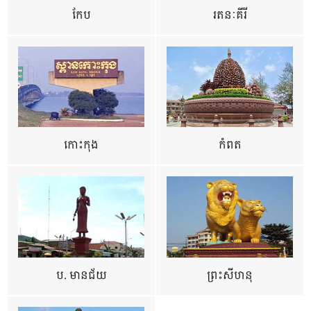
កែប
រតនៈគីរី
កោះកុង
កំពត
ប. មានជ័យ
ព្រះសីហនុ