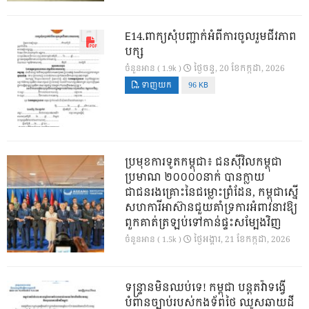
E14.ពាក្យសុំបញ្ជាក់អំពីការចូលរួមជីវភាព
បក្ស
ថ្ងៃ​ចន្ទ, 20 ខែ​កក្កដា, 2026
ចំនួនអាន ( 1.9k )
ទាញយក
96 KB
ប្រមុខការទូតកម្ពុជា៖ ជនស៊ីវិលកម្ពុជា
ប្រមាណ ២០០០០នាក់ បានក្លាយ
ជាជនរងគ្រោះនៃជម្លោះព្រំដែន, កម្ពុជាស្នើ
សហការីអាស៊ានជួយគាំទ្រការអំពាវនាវឱ្យ
ពួកគាត់ត្រឡប់ទៅកាន់ផ្ទះសម្បែងវិញ
ថ្ងៃ​អង្គារ, 21 ខែ​កក្កដា, 2026
ចំនួនអាន ( 1.5k )
ទន្ទ្រានមិនឈប់ទេ! កម្ពុជា បន្តតវ៉ាទង្វើ
បំពានច្បាប់របស់កងទ័ពថៃ ឈូសឆាយដី