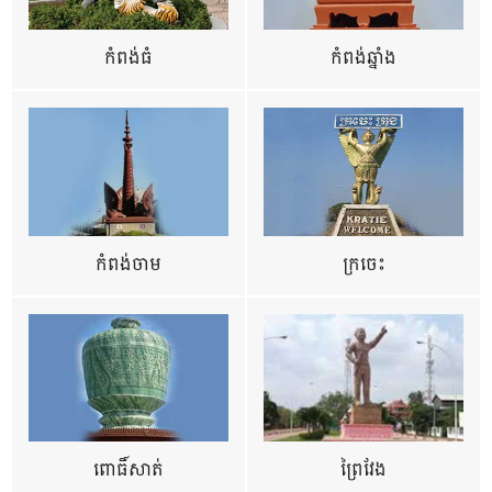
កំពង់ធំ
កំពង់ឆ្នាំង
កំពង់ចាម
ក្រចេះ
ពោធិ៍សាត់
ព្រៃវែង