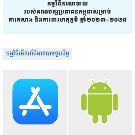
កម្មវិធីមើលព័ត៌មានតាមទូរស័ព្វ