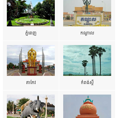
ភ្នំពេញ
កណ្តាល
តាកែវ
កំពង់ស្ពឺ