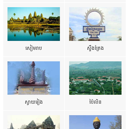
សៀមរាប
ស្ទឹងត្រែង
ស្វាយរៀង
ប៉ៃលិន