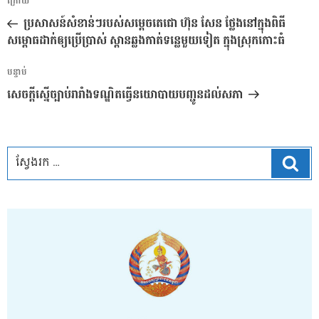
អត្ថបទ
ក្រោយ
នាំទិស​
មុន
ប្រសាសន៍សំខាន់ៗរបស់សម្តេចតេជោ ហ៊ុន សែន ថ្លែងនៅក្នុងពិធី
ប្រកាស
សម្ពោធដាក់ឲ្យប្រើប្រាស់ ស្ពានឆ្លងកាត់ទន្លេមួយទៀត ក្នុងស្រុកកោះធំ
អត្ថបទ
បន្ទាប់
បន្ទាប់
សេចក្តីស្នើច្បាប់រារាំងទណ្ឌិតធ្វើនយោបាយបញ្ជូនដល់សភា
ស្វែ