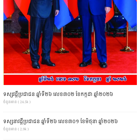
ទស្សវដ្តីប្រជាជន ឆ្នាំទី២៦ លេខ៣០២ ខែកក្កដា ឆ្នាំ២០២៦
ចំនួនអាន ( 24.5k )
ទស្សនាវដ្ដីប្រជាជន ឆ្នាំទី២៦ លេខ៣០១ ខែមិថុនា ឆ្នាំ២០២៦
ចំនួនអាន ( 2.9k )