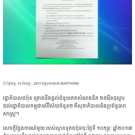
POSTED
ថ្ងៃ​ចន្ទ, 13 ខែ​កុម្ភៈ, 2017
អត្ថបទដោយ
BUNTHORN
ON
រដ្ឋាភិ​បាល​ជប៉ុន គ្រោង​នឹង​ផ្តល់​ជំនួយ​ឥត​សំណង​ជិត​ ២៥​ម៉ឺន​ដុល្លារ ​
ដល់​រដ្ឋាភិ​បាល​កម្ពុជា​លើ​វិស័យ​ចំនួន​២ គឺ​សុខាភិ​បាល​និង​ប្រ​ព័ន្ធ​ធារា​
សាស្ត្រ​។
សេចក្តី​ថ្លែង​ការណ៍​មួយ​ របស់​ស្ថាន​ទូត​ជប៉ុន​ចុះ​ថ្ងៃ​ទី ​១០​កុម្ភៈ​ ឆ្នាំ២០១៧