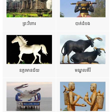
ព្រះវិហារ
បាត់ដំបង
ឧត្ដរមានជ័យ
មណ្ឌលគីរី