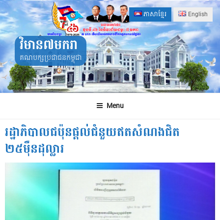
Skip
ភាសាខ្មែរ
English
to
content
វិមាន៧មករា
គណបក្សប្រជាជនកម្ពុជា
Menu
រដ្ឋាភិបាលជប៉ុនផ្តល់ជំនួយឥតសំណងជិត
២៥ម៉ឺនដុល្លារ