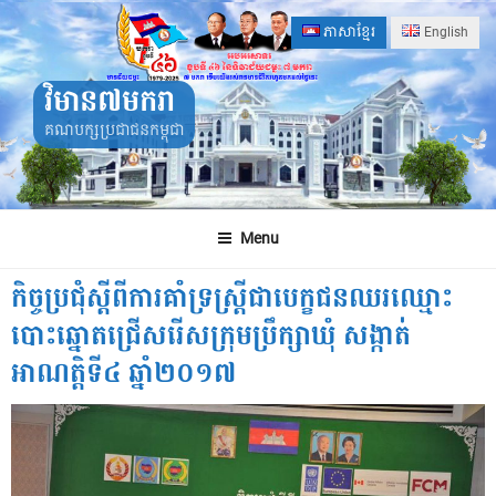
Skip
ភាសាខ្មែរ
English
to
content
វិមាន៧មករា
គណបក្សប្រជាជនកម្ពុជា
Menu
កិច្ចប្រជុំស្តីពីការគាំទ្រស្រ្តីជាបេក្ខជនឈរឈ្មោះ
បោះឆ្នោតជ្រើសរើសក្រុមប្រឹក្សាឃុំ សង្កាត់
អាណត្តិទី៤ ឆ្នាំ២០១៧