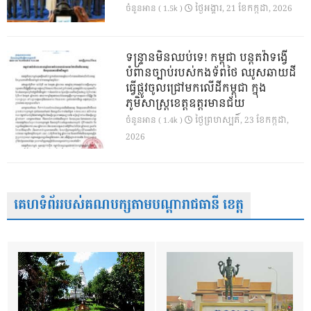
ថ្ងៃ​អង្គារ, 21 ខែ​កក្កដា, 2026
ចំនួនអាន ( 1.5k )
ទន្ទ្រានមិនឈប់ទេ! កម្ពុជា បន្តតវ៉ាទង្វើ
បំពានច្បាប់របស់កងទ័ពថៃ ឈូសឆាយដី
ធ្វើផ្លូវចូលជ្រៅមកលើដីកម្ពុជា ក្នុង
ភូមិសាស្ត្រខេត្តឧត្តរមានជ័យ
ថ្ងៃ​ព្រហស្បតិ៍, 23 ខែ​កក្កដា,
ចំនួនអាន ( 1.4k )
2026
គេហទំព័ររបស់គណបក្សតាមបណ្តារាជធានី ខេត្ត