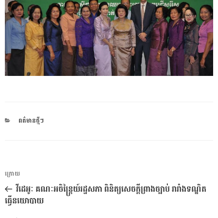
CATEGORIES
ពត៌មានថ្មីៗ
ការ​
អត្ថបទ
ក្រោយ
នាំទិស​
មុន
វីដេអូៈ គណៈអចិន្ត្រៃយ៍រដ្ឋសភា ពិនិត្យសេចក្តីព្រាងច្បាប់ រារាំងទណ្ឌិត
ប្រកាស
ធ្វើនយោបាយ