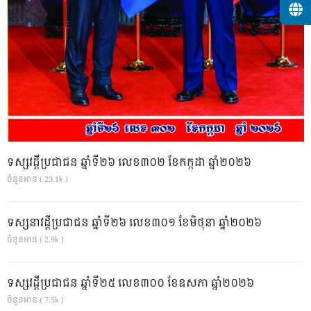
ទស្សវដ្តីប្រជាជន ឆ្នាំទី២៦ លេខ៣០២ ខែកក្កដា ឆ្នាំ២០២៦
ចំនួនអាន ( 23.1k )
ទស្សនាវដ្ដីប្រជាជន ឆ្នាំទី២៦ លេខ៣០១ ខែមិថុនា ឆ្នាំ២០២៦
ចំនួនអាន ( 2.9k )
ទស្សវដ្តីប្រជាជន ឆ្នាំទី២៥ លេខ៣០០ ខែឧសភា ឆ្នាំ២០២៦
ចំនួនអាន ( 7.5k )