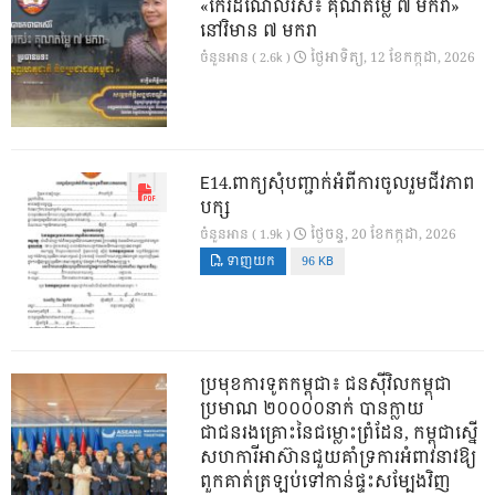
«កេរដំណែលរស់៖ គុណតម្លៃ ៧ មករា»
នៅវិមាន ៧ មករា
ថ្ងៃ​អាទិត្យ, 12 ខែ​កក្កដា, 2026
ចំនួនអាន ( 2.6k )
E14.ពាក្យសុំបញ្ជាក់អំពីការចូលរួមជីវភាព
បក្ស
ថ្ងៃ​ចន្ទ, 20 ខែ​កក្កដា, 2026
ចំនួនអាន ( 1.9k )
ទាញយក
96 KB
ប្រមុខការទូតកម្ពុជា៖ ជនស៊ីវិលកម្ពុជា
ប្រមាណ ២០០០០នាក់ បានក្លាយ
ជាជនរងគ្រោះនៃជម្លោះព្រំដែន, កម្ពុជាស្នើ
សហការីអាស៊ានជួយគាំទ្រការអំពាវនាវឱ្យ
ពួកគាត់ត្រឡប់ទៅកាន់ផ្ទះសម្បែងវិញ