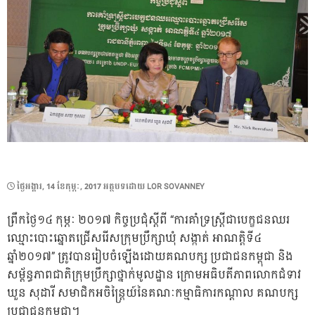
POSTED
ថ្ងៃ​អង្គារ, 14 ខែ​កុម្ភៈ, 2017
អត្ថបទដោយ
LOR SOVANNEY
ON
ព្រឹកថ្ងៃ១៤ កុម្ភៈ ២០១៧ កិច្ចប្រជុំស្តីពី “ការគាំទ្រស្រ្តីជាបេក្ខជនឈរ
ឈ្មោះបោះឆ្នោតជ្រើសរើសក្រុមប្រឹក្សាឃុំ សង្កាត់ អាណត្តិទី៤
ឆ្នាំ២០១៧” ត្រូវបានរៀបចំឡើងដោយគណបក្ស ប្រជាជនកម្ពុជា និង
សម្ព័ន្ធភាពជាតិក្រុមប្រឹក្សាថ្នាក់មូលដ្ឋាន ក្រោមអធិបតីភាពលោកជំទាវ
ឃួន សុដារី សមាជិកអចិន្រ្តៃយ៍នៃគណៈកម្មាធិការកណ្តាល គណបក្ស
ប្រជាជនកម្ពុជា។