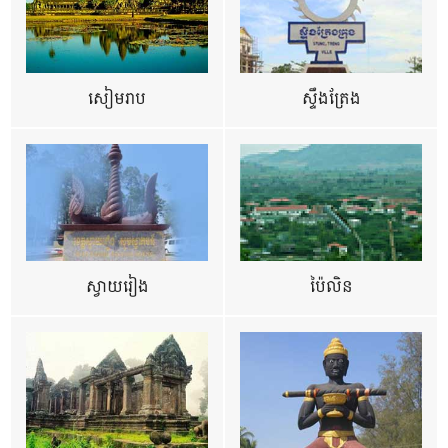
សៀមរាប
ស្ទឹងត្រែង
ស្វាយរៀង
ប៉ៃលិន