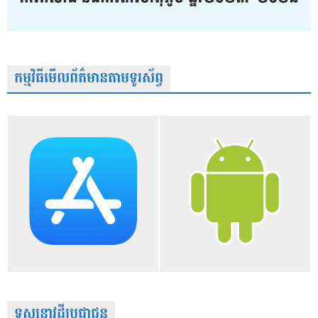
កម្មវិធីមើលព័ត៌មានតាមទូរស័ព្វ
ទស្សនាវដ្តីប្រជាជន