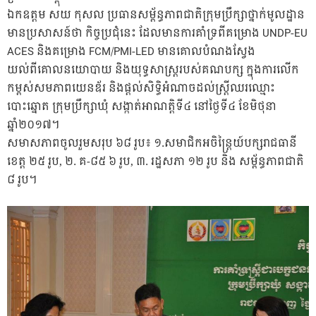
ឯកឧត្តម សយ កុសល ប្រធានសម្ព័ន្ធភាពជាតិក្រុមប្រឹក្សាថ្នាក់មូលដ្ឋាន
មានប្រសាសន៍ថា កិច្ចប្រជុំនេះ ដែលមានការគាំទ្រពីគម្រោង UNDP-EU
ACES និងគម្រោង FCM/PMI-LED មានគោលបំណងស្វែង
យល់ពីគោលនយោបាយ និងយុទ្ធសាស្រ្តរបស់គណបក្ស ក្នុងការលើក
កម្ពស់សមភាពយេនឌ័រ និងផ្តល់សិទ្ធិអំណាចដល់ស្រ្តីឈរឈ្មោះ
បោះឆ្នោត ក្រុមប្រឹក្សាឃុំ សង្កាត់អាណត្តិទី៤ នៅថ្ងៃទី៤ ខែមិថុនា
ឆ្នាំ២០១៧។
សមាសភាពចូលរួមសរុប ៦៨ រូប៖ ១.សមាជិកអចិន្រ្តៃយ៍បក្សរាជធានី
ខេត្ត ២៥ រូប, ២. គ-៨៥ ៦ រូប, ៣. រដ្ឋសភា ១២ រូប និង សម្ព័ន្ធភាពជាតិ
៨ រូប។