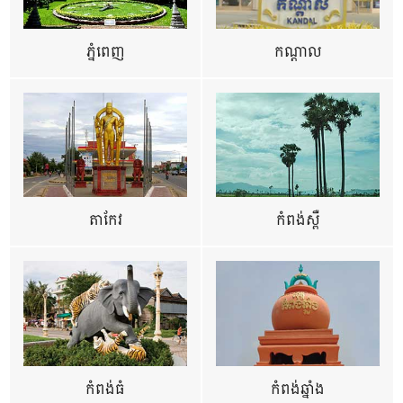
ភ្នំពេញ
កណ្តាល
តាកែវ
កំពង់ស្ពឺ
កំពង់ធំ
កំពង់ឆ្នាំង