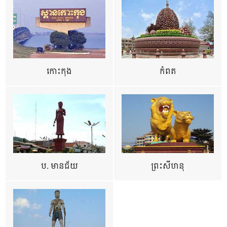
កោះកុង
កំពត
ប. មានជ័យ
ព្រះសីហនុ