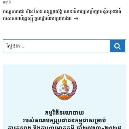
អត្ថបទ
បន្ទាប់
បន្ទាប់
សម្តេចតេជោ ហ៊ុន សែន អនុញ្ញាតឱ្យ លេខាធិការក្រុមប្រឹក្សាសន្តិសុខជាតិ
របស់សហព័ន្ឋរុស្ស៊ី ចូលជួបពិភាក្សាការងារ
ស្វែ