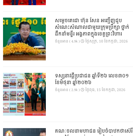
សម្តេចតេជោ ហ៊ុន សែន អញ្ជើញជួប
សំណេះសំណាលជាមួយក្រុមប្រឹក្សា ថ្នាក់
ដឹកនាំមន្ទីរ អង្គភាពក្នុងខេត្តព្រះវិហារ
ថ្ងៃ​សុក្រ, 10 ខែ​កក្កដា, 2026
ចំនួនអាន ( 4.9k )
ទស្សនាវដ្ដីប្រជាជន ឆ្នាំទី២៦ លេខ៣០១
ខែមិថុនា ឆ្នាំ២០២៦
ថ្ងៃ​ពុធ, 15 ខែ​កក្កដា, 2026
ចំនួនអាន ( 2.9k )
គណៈចលនាមហាជន រៀបចំបាឋកថាស៊េរី