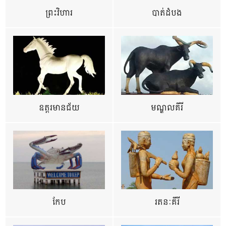
ព្រះវិហារ
បាត់ដំបង
ឧត្ដរមានជ័យ
មណ្ឌលគីរី
កែប
រតនៈគីរី