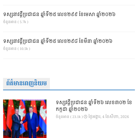
ទស្សនាវដ្ដីប្រជាជន ឆ្នាំទី២៥ លេខ២៩៩ ខែមេសា ឆ្នាំ២០២៦
ចំនួនអាន ( 5.7k )
ទស្សនាវដ្ដីប្រជាជន ឆ្នាំទី២៥ លេខ២៩៨ ខែមីនា ឆ្នាំ២០២៦
ចំនួនអាន ( 10.5k )
ព័ត៌មានពេញនិយម
ទស្សវដ្តីប្រជាជន ឆ្នាំទី២៦ លេខ៣០២ ខែ
កក្កដា ឆ្នាំ២០២៦
ថ្ងៃ​អង្គារ, 4 ខែ​សីហា, 2026
ចំនួនអាន ( 23.1k )