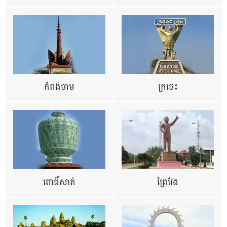
កំពង់ចាម
ក្រចេះ
ពោធិ៍សាត់
ព្រៃវែង