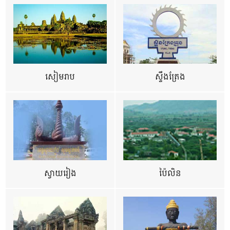
សៀមរាប
ស្ទឹងត្រែង
ស្វាយរៀង
ប៉ៃលិន