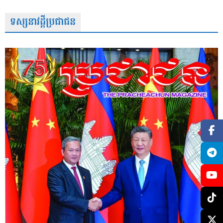
ទស្សនាវដ្តីប្រជាជន