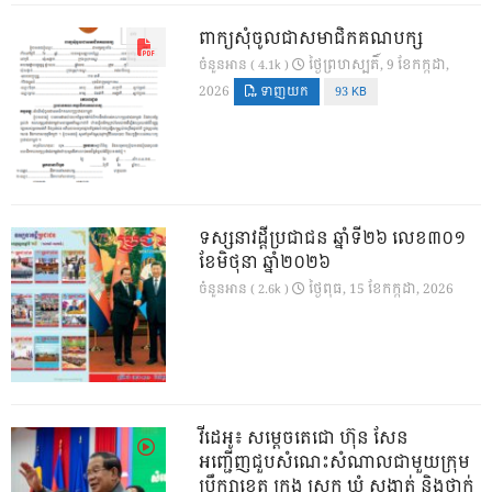
ពាក្យសុំចូលជាសមាជិកគណបក្ស
ថ្ងៃ​ព្រហស្បតិ៍, 9 ខែ​កក្កដា,
ចំនួនអាន ( 4.1k )
2026
ទាញយក
93 KB
ទស្សនាវដ្ដីប្រជាជន ឆ្នាំទី២៦ លេខ៣០១
ខែមិថុនា ឆ្នាំ២០២៦
ថ្ងៃ​ពុធ, 15 ខែ​កក្កដា, 2026
ចំនួនអាន ( 2.6k )
វីដេអូ៖ សម្តេចតេជោ ហ៊ុន សែន
អញ្ជើញជួបសំណេះសំណាលជាមួយក្រុម
ប្រឹក្សាខេត្ត ក្រុង ស្រុក ឃុំ សង្កាត់ និងថ្នាក់