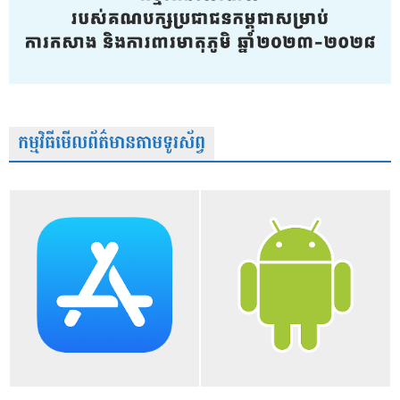
កម្មវិធីមើលព័ត៌មានតាមទូរស័ព្វ