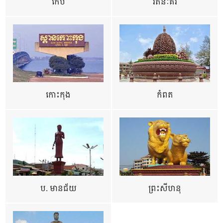
កែប
រតនៈគីរី
កោះកុង
កំពត
ប. មានជ័យ
ព្រះសីហនុ