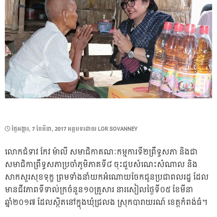
POSTED
ថ្ងៃ​អង្គារ, 7 ខែ​មីនា, 2017
អត្ថបទដោយ
LOR SOVANNEY
ON
លោកជំទាវ កែវ ម៉ាលី សមាជិកាគណៈកម្មការទី២ព្រឹទ្ធសភា និងជា
សមាជិកាព្រឹទ្ធសភាប្រចាំភូមិភាគទី៨ ចុះជួបសំណេះសំណាល និង
សាកសួរសុខទុក្ខ ព្រមទាំងនាំយកអំណោយចែកជូនប្រជាពលរដ្ឋ ដែល
មានជីវភាពទីទាល់ក្រចំនួន១០គ្រួសារ នារសៀលថ្ងៃទី០៥ ខែមីនា
ឆ្នាំ២០១៧ ដែលស្ថិតនៅក្នុងឃុំជ្រលង ស្រុកបារាយរណ៍ ខេត្តកំពង់ធំ។