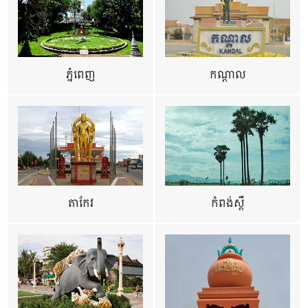
ភ្នំពេញ
កណ្តាល
តាកែវ
កំពង់ស្ពឺ