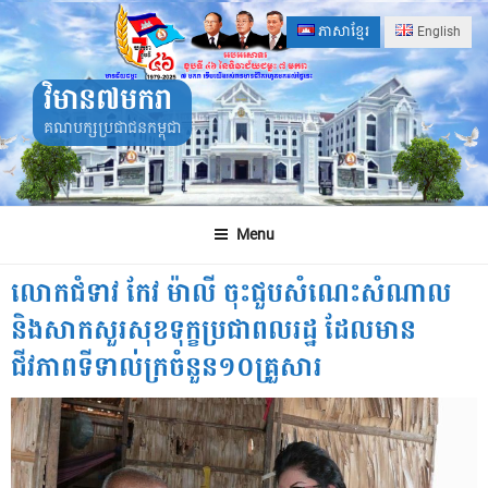
Skip
ភាសាខ្មែរ
English
to
content
វិមាន៧មករា
គណបក្សប្រជាជនកម្ពុជា
Menu
លោកជំទាវ កែវ ម៉ាលី ចុះជួបសំណេះសំណាល
និងសាកសួរសុខទុក្ខប្រជាពលរដ្ឋ ដែលមាន
ជីវភាពទីទាល់ក្រចំនួន១០គ្រួសារ