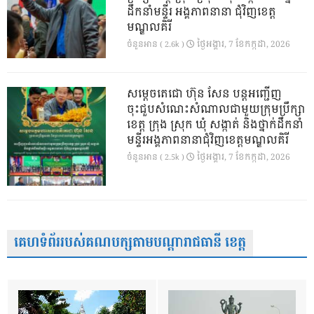
ដឹកនាំមន្ទីរ អង្គភាពនានា ជុំវិញខេត្ត
មណ្ឌលគិរី
ថ្ងៃ​អង្គារ, 7 ខែ​កក្កដា, 2026
ចំនួនអាន ( 2.6k )
សម្តេចតេជោ ហ៊ុន សែន បន្តអញ្ជើញ
ចុះជួបសំណេះសំណាលជាមួយក្រុមប្រឹក្សា
ខេត្ត ក្រុង ស្រុក ឃុំ សង្កាត់ និងថ្នាក់ដឹកនាំ
មន្ទីរអង្គភាពនានាជុំវិញខេត្តមណ្ឌលគិរី
ថ្ងៃ​អង្គារ, 7 ខែ​កក្កដា, 2026
ចំនួនអាន ( 2.5k )
គេហទំព័ររបស់គណបក្សតាមបណ្តារាជធានី ខេត្ត