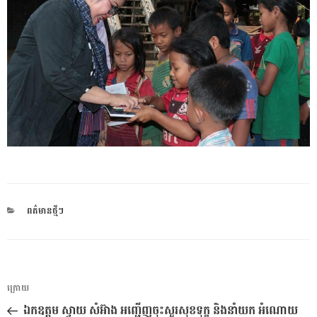
CATEGORIES
ពត៌មានថ្មីៗ
ការ​
អត្ថបទ
ក្រោយ
នាំទិស​
មុន
ឯកឧត្តម ស្វាយ សំអ៊ាង អញ្ជើញចុះសួរសុខទុក្ខ និងនាំយក អំណោយ