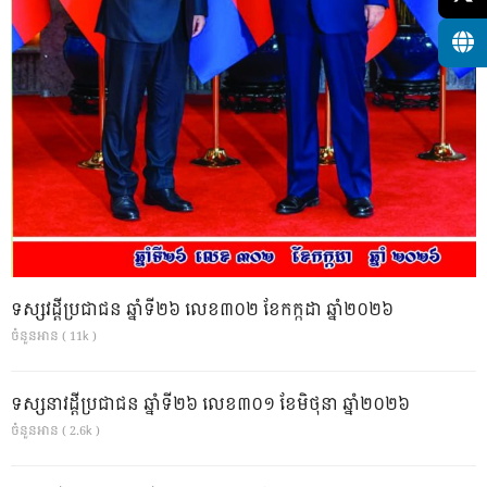
ទស្សវដ្តីប្រជាជន ឆ្នាំទី២៦ លេខ៣០២ ខែកក្កដា ឆ្នាំ២០២៦
ចំនួនអាន ( 11k )
ទស្សនាវដ្ដីប្រជាជន ឆ្នាំទី២៦ លេខ៣០១ ខែមិថុនា ឆ្នាំ២០២៦
ចំនួនអាន ( 2.6k )