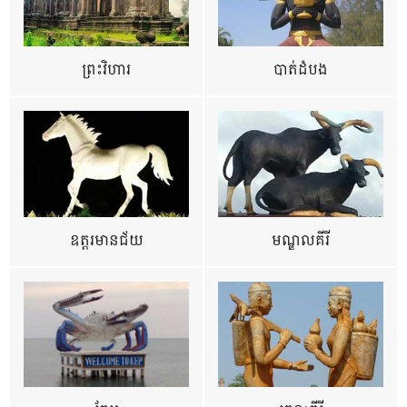
ព្រះវិហារ
បាត់ដំបង
ឧត្ដរមានជ័យ
មណ្ឌលគីរី