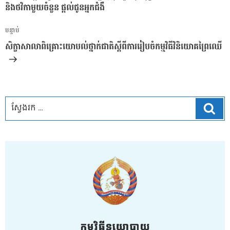
ប្រកាស
និងថវិកាមួយចំនួន ផ្តល់ជូនអ្នកជំងឺ
អត្ថបទ
បន្ទាប់
បន្ទាប់
សិក្ខាសាលាពិគ្រោះយោបល់ថ្នាក់ជាតិស្តីពីការរៀបចំកម្មវិធីវិនិយោគព្រៃឈើ
ស្វែ