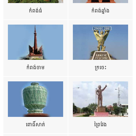
កំពង់ធំ
កំពង់ឆ្នាំង
កំពង់ចាម
ក្រចេះ
ពោធិ៍សាត់
ព្រៃវែង