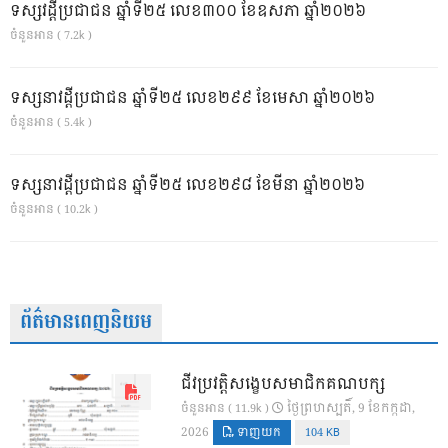
ទស្សវដ្តីប្រជាជន ឆ្នាំទី២៥ លេខ៣០០ ខែឧសភា ឆ្នាំ២០២៦
ចំនួនអាន ( 7.2k )
ទស្សនាវដ្ដីប្រជាជន ឆ្នាំទី២៥ លេខ២៩៩ ខែមេសា ឆ្នាំ២០២៦
ចំនួនអាន ( 5.4k )
ទស្សនាវដ្ដីប្រជាជន ឆ្នាំទី២៥ លេខ២៩៨ ខែមីនា ឆ្នាំ២០២៦
ចំនួនអាន ( 10.2k )
ព័ត៌មានពេញនិយម
ជីវប្រវត្តិសង្ខេបសមាជិកគណបក្ស
ថ្ងៃ​ព្រហស្បតិ៍, 9 ខែ​កក្កដា,
ចំនួនអាន ( 11.9k )
2026
ទាញយក
104 KB