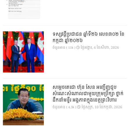
ទស្សវដ្តីប្រជាជន ឆ្នាំទី២៦ លេខ៣០២ ខែ
កក្កដា ឆ្នាំ២០២៦
ថ្ងៃ​អង្គារ, 4 ខែ​សីហា, 2026
ចំនួនអាន ( 11k )
សម្តេចតេជោ ហ៊ុន សែន អញ្ជើញជួប
សំណេះសំណាលជាមួយក្រុមប្រឹក្សា ថ្នាក់
ដឹកនាំមន្ទីរ អង្គភាពក្នុងខេត្តព្រះវិហារ
ថ្ងៃ​សុក្រ, 10 ខែ​កក្កដា, 2026
ចំនួនអាន ( 4.3k )