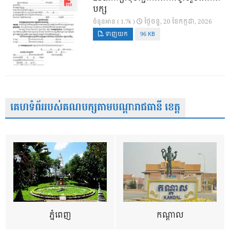
បក្ស
ថ្ងៃ​ចន្ទ, 20 ខែ​កក្កដា, 2026
ចំនួនអាន ( 1.7k )
ទាញយក
96 KB
គេហទំព័ររបស់គណបក្សតាមបណ្តារាជធានី ខេត្ត
ភ្នំពេញ
កណ្តាល