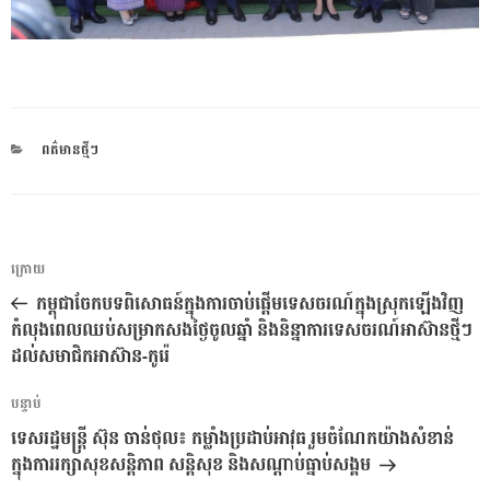
CATEGORIES
ពត៌មានថ្មីៗ
ការ​
អត្ថបទ
ក្រោយ
នាំទិស​
មុន
កម្ពុជាចែកបទពិសោធន៍ក្នុងការចាប់ផ្តើមទេសចរណ៍ក្នុងស្រុកឡើងវិញ
ប្រកាស
កំលុងពេលឈប់សម្រាកសងថ្ងៃចូលឆ្នាំ និងនិន្នាការទេសចរណ៍អាស៊ានថ្មីៗ
ដល់សមាជិកអាស៊ាន-កូរ៉េ
អត្ថបទ
បន្ទាប់
បន្ទាប់
ទេសរដ្ឋមន្ត្រី ស៊ុន ចាន់ថុល៖ កម្លាំងប្រដាប់អាវុធ រួមចំណែកយ៉ាងសំខាន់
ក្នុងការរក្សាសុខសន្តិភាព សន្តិសុខ និងសណ្តាប់ធ្នាប់សង្គម