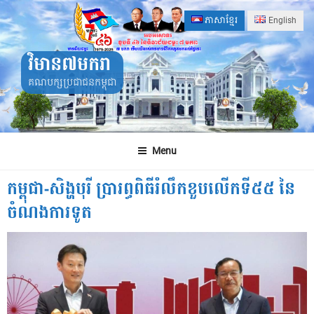
Skip
ភាសាខ្មែរ
English
to
content
វិមាន៧មករា
គណបក្សប្រជាជនកម្ពុជា
Menu
កម្ពុជា-សិង្ហបុរី ប្រារព្ធពិធីរំលឹកខួបលើកទី៥៥ នៃ
ចំណងការទូត