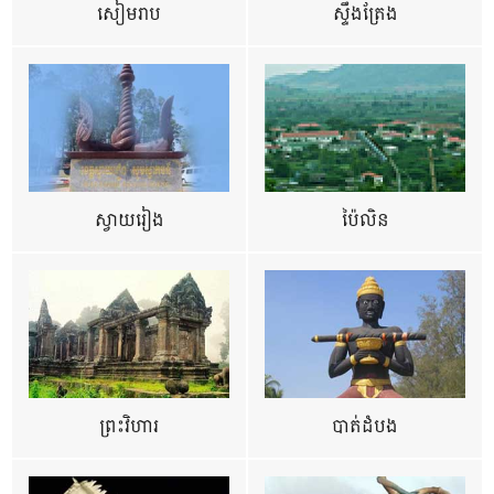
សៀមរាប
ស្ទឹងត្រែង
ស្វាយរៀង
ប៉ៃលិន
ព្រះវិហារ
បាត់ដំបង