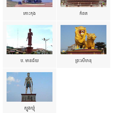
កោះកុង
កំពត
ប. មានជ័យ
ព្រះសីហនុ
ត្បូងឃ្មុំ