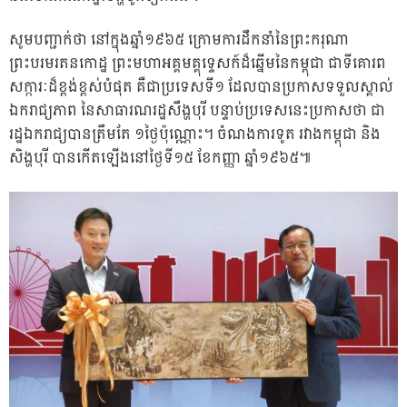
សូមបញ្ជាក់ថា នៅក្នុងឆ្នាំ១៩៦៥ ក្រោមការដឹកនាំនៃព្រះករុណា
ព្រះបរមរតនកោដ្ឋ ព្រះមហាអគ្គមគ្គុទ្ទេសក៍ដ៏ឆ្នើមនៃកម្ពុជា ជាទីគោរព
សក្ការៈដ៏ខ្ពង់ខ្ពស់បំផុត គឺជាប្រទេសទី១ ដែលបានប្រកាសទទួលស្គាល់
ឯករាជ្យភាព នៃសាធារណរដ្ឋសឹង្ហបុរី បន្ទាប់ប្រទេសនេះប្រកាសថា ជា
រដ្ឋឯករាជ្យបានត្រឹមតែ ១ថ្ងៃប៉ុណ្ណោះ។ ចំណងការទូត រវាងកម្ពុជា និង
សិង្ហបុរី បានកើតឡើងនៅថ្ងៃទី១៥ ខែកញ្ញា ឆ្នាំ១៩៦៥៕