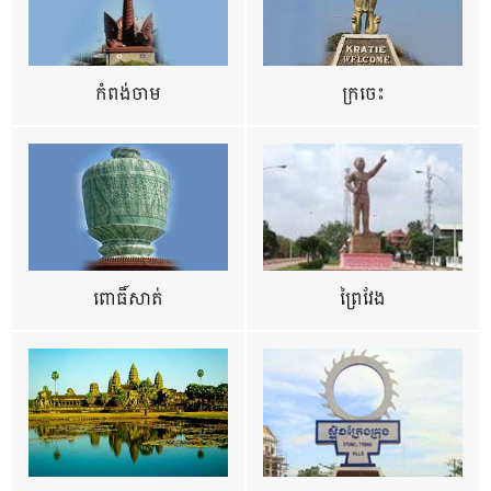
កំពង់ចាម
ក្រចេះ
ពោធិ៍សាត់
ព្រៃវែង