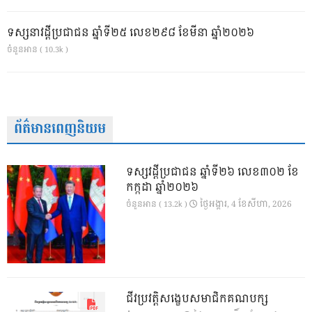
ទស្សនាវដ្ដីប្រជាជន ឆ្នាំទី២៥ លេខ២៩៨ ខែមីនា ឆ្នាំ២០២៦
ចំនួនអាន ( 10.3k )
ព័ត៌មានពេញនិយម
ទស្សវដ្តីប្រជាជន ឆ្នាំទី២៦ លេខ៣០២ ខែ
កក្កដា ឆ្នាំ២០២៦
ថ្ងៃ​អង្គារ, 4 ខែ​សីហា, 2026
ចំនួនអាន ( 13.2k )
ជីវប្រវត្តិសង្ខេបសមាជិកគណបក្ស