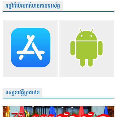
កម្មវិធីមើលព័ត៌មានតាមទូរស័ព្វ
ទស្សនាវដ្តីប្រជាជន