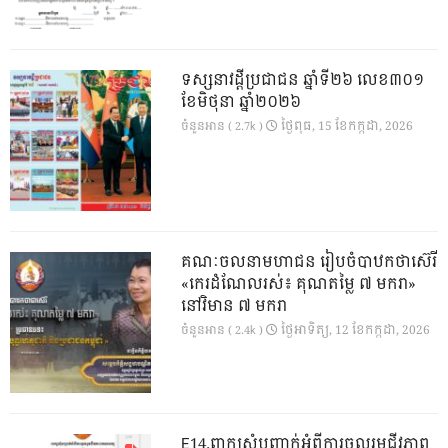
ទស្សនាវដ្ដីប្រជាជន ឆ្នាំទី២៦ លេខ៣០១
ខែមិថុនា ឆ្នាំ២០២៦
ថ្ងៃ​ពុធ, 15 ខែ​កក្កដា, 2026
ចំនួនអាន ( 2.7k )
គណៈចលនាមហាជន រៀបចំបាឋកថាស៊េរី
«កេរដំណែលរស់៖ គុណតម្លៃ ៧ មករា»
នៅវិមាន ៧ មករា
ថ្ងៃ​អាទិត្យ, 12 ខែ​កក្កដា, 2026
ចំនួនអាន ( 2.4k )
E14.ពាក្យសុំបញ្ជាក់អំពីការចូលរួមជីវភាព