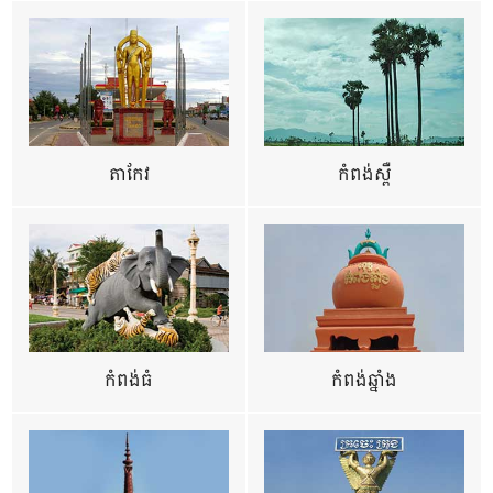
តាកែវ
កំពង់ស្ពឺ
កំពង់ធំ
កំពង់ឆ្នាំង