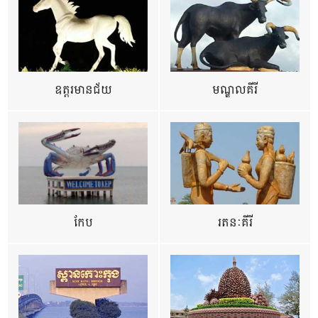
ឧត្ដរមានជ័យ
មណ្ឌលគីរី
កែប
រតនៈគីរី