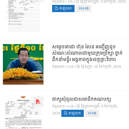
ថ្ងៃ​ព្រហស្បតិ៍, 9 ខែ​កក្កដា, 2026
ចំនួនអាន ( 12k )
ទាញយក
104 KB
សម្តេចតេជោ ហ៊ុន សែន អញ្ជើញជួប
សំណេះសំណាលជាមួយក្រុមប្រឹក្សា ថ្នាក់
ដឹកនាំមន្ទីរ អង្គភាពក្នុងខេត្តព្រះវិហារ
ថ្ងៃ​សុក្រ, 10 ខែ​កក្កដា, 2026
ចំនួនអាន ( 4.5k )
ពាក្យសុំចូលជាសមាជិកគណបក្ស
ថ្ងៃ​ព្រហស្បតិ៍, 9 ខែ​កក្កដា,
ចំនួនអាន ( 4.2k )
2026
ទាញយក
93 KB