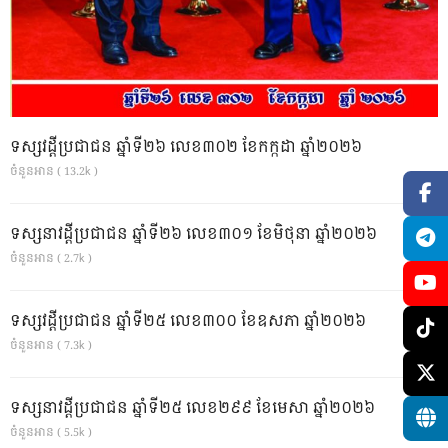
ទស្សវដ្តីប្រជាជន ឆ្នាំទី២៦ លេខ៣០២ ខែកក្កដា ឆ្នាំ២០២៦
ចំនួនអាន ( 13.2k )
ទស្សនាវដ្ដីប្រជាជន ឆ្នាំទី២៦ លេខ៣០១ ខែមិថុនា ឆ្នាំ២០២៦
ចំនួនអាន ( 2.7k )
ទស្សវដ្តីប្រជាជន ឆ្នាំទី២៥ លេខ៣០០ ខែឧសភា ឆ្នាំ២០២៦
ចំនួនអាន ( 7.3k )
ទស្សនាវដ្ដីប្រជាជន ឆ្នាំទី២៥ លេខ២៩៩ ខែមេសា ឆ្នាំ២០២៦
ចំនួនអាន ( 5.5k )