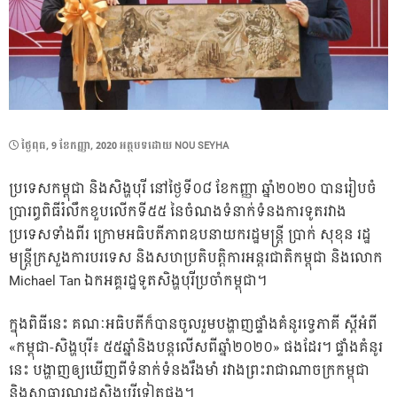
POSTED
ថ្ងៃ​ពុធ, 9 ខែ​កញ្ញា, 2020
អត្ថបទដោយ
NOU SEYHA
ON
ប្រទេសកម្ពុជា និងសិង្ហបុរី នៅថ្ងៃទី០៨ ខែកញ្ញា ឆ្នាំ២០២០ បានរៀបចំ
ប្រារព្ធពិធីរំលឹកខួបលើកទី៥៥ នៃចំណងទំនាក់ទំនងការទូតរវាង
ប្រទេសទាំងពីរ ក្រោមអធិបតីភាពឧបនាយករដ្ឋមន្ត្រី ប្រាក់ សុខុន រដ្ឋ
មន្ត្រីក្រសួងការបរទេស និងសហប្រតិបត្តិការអន្តរជាតិកម្ពុជា និងលោក
Michael Tan ឯកអគ្គរដ្ឋទូតសិង្ហបុរីប្រចាំកម្ពុជា។
ក្នុងពិធីនេះ គណៈអធិបតីក៏បានចូលរួមបង្ហាញផ្ទាំងគំនូរទ្វេភាគី ស្តីអំពី
«កម្ពុជា-សិង្ហបុរី៖ ៥៥ឆ្នាំនិងបន្តលើសពីឆ្នាំ២០២០» ផងដែរ។ ផ្ទាំងគំនូរ
នេះ បង្ហាញឲ្យឃើញពីទំនាក់ទំនងរឹងមាំ រវាងព្រះរាជាណាចក្រកម្ពុជា
និងសាធារណរដ្ឋសិង្ហបូរីទៀតផង។