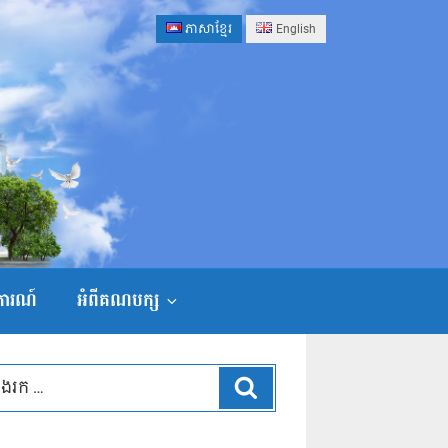
ភាសាខ្មែរ
English
ងការណ៍
អំពីគណបក្ស
ស្វែងរក