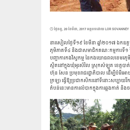
POSTED
ថ្ងៃ​ចន្ទ, 20 ខែ​មីនា, 2017
អត្ថបទដោយ
LOR SOVANNEY
ON
នារសៀលថ្ងៃទី១៩ ខែមីនា ឆ្នាំ២០១៧ ឯកឧត្តម 
ភូមិភាគទី៤ និងជាសមាជិកគណៈកម្មការទី១ នៃ
បញ្ជាការកងវិស្វកម្ម នៃកងយោធពលខេមរភូមិន្ទ
ស្ថិតនៅក្នុងឃុំអូរសំរិល ស្រុកសំឡូត ខេ
ហ៊ុន សែន ប្រមុខរាជរដ្ឋាភិបាល ដើម្បីបំរើអ
ក្រឡ) ធ្វើឱ្យប្រជាកសិករនៅទីនោះសប្បាយរ
តំបន់នេះមានការលំបាកក្នុងការឆ្លងកាត់ ន