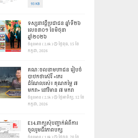
93 KB
ទស្សនាវដ្ដីប្រជាជន ឆ្នាំទី២៦
លេខ៣០១ ខែមិថុនា
ឆ្នាំ២០២៦
ថ្ងៃ​ពុធ, 15 ខែ​
ចំនួនអាន ( 2.8k )
កក្កដា, 2026
គណៈចលនាមហាជន រៀបចំ
បាឋកថាស៊េរី «កេរ
ដំណែលរស់៖ គុណតម្លៃ ៧
មករា» នៅវិមាន ៧ មករា
ថ្ងៃ​អាទិត្យ, 12 ខែ​
ចំនួនអាន ( 2.5k )
កក្កដា, 2026
E14.ពាក្យសុំបញ្ជាក់អំពីការ
ចូលរួមជីវភាពបក្ស
ថ្ងៃ​ចន្ទ, 20 ខែ​
ចំនួនអាន ( 1.8k )