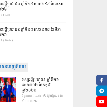
នាវដ្ដីប្រជាជន ឆ្នាំទី២៥ លេខ២៩៩ ខែមេសា
ំ២០២៦
ន ( 5.6k )
នាវដ្ដីប្រជាជន ឆ្នាំទី២៥ លេខ២៩៨ ខែមីនា
ំ២០២៦
ាន ( 10.4k )
ត៌មានពេញនិយម
ទស្សវដ្តីប្រជាជន ឆ្នាំទី២៦
លេខ៣០២ ខែកក្កដា
ឆ្នាំ២០២៦
ថ្ងៃ​អង្គារ, 4 ខែ​
ចំនួនអាន ( 17.8k )
សីហា, 2026