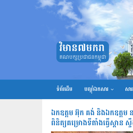
Skip
to
content
វិមាន៧មករា
គណបក្សប្រជាជនកម្ពុជា
ទំព័រដើម
បណ្តុំឯកសារ
សាររ
ឯកឧត្តម អ៊ុក គង់ និងឯកឧត្តម 
ពិនិត្យគម្រោងទីតាំងធ្វើស្ពាន ស្