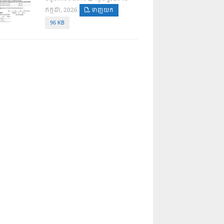
កក្កដា, 2026
ទាញយក
96 KB