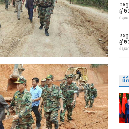
ទស្ស
ឆ្នា
ចំនួនអា
ទស្ស
ឆ្នា
ចំនួនអ
ព័