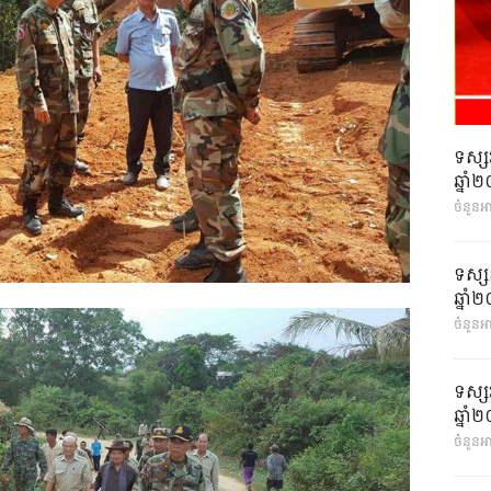
ទស្ស
ឆ្នា
ចំនួនអ
ទស្ស
ឆ្នា
ចំនួនអា
ទស្ស
ឆ្នា
ចំនួនអា