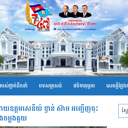
បស់ថ្នាក់ដឹកនាំ
បទសម្ភាសន៍
វេទិកាតុមូល
សេចក្ដីថ្លែ
នាយឧត្តមសេនីយ៍ ខ្វាន់ ស៊ាម អញ្ជើញចុះ
ទឹងចម្លងគួយ