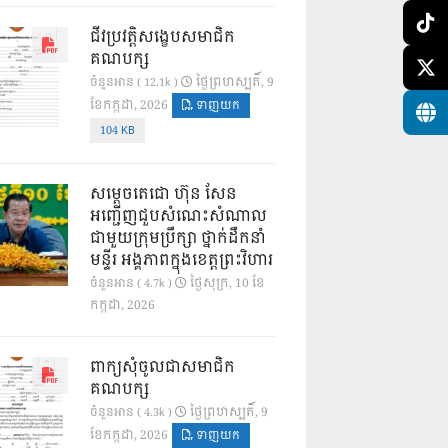
ជីវប្រវត្តិសង្ខេបសមាជិក
គណបក្ស
ថ្ងៃ​ព្រហស្បតិ៍, 9
ចំនួនអាន ( 12.1k )
ខែ​កក្កដា, 2026
ទាញយក
104 KB
សម្តេចតេជោ ហ៊ុន សែន
អញ្ជើញជួបសំណេះសំណាល
ជាមួយក្រុមប្រឹក្សា ថ្នាក់ដឹកនាំ
មន្ទីរ អង្គភាពក្នុងខេត្តព្រះវិហារ
ថ្ងៃ​សុក្រ, 10 ខែ​
ចំនួនអាន ( 4.7k )
កក្កដា, 2026
ពាក្យសុំចូលជាសមាជិក
គណបក្ស
ថ្ងៃ​ព្រហស្បតិ៍, 9
ចំនួនអាន ( 4.3k )
ខែ​កក្កដា, 2026
ទាញយក