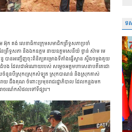
ទស្
អ៊ុក គង់ លេខាធិការក្រុមសមាជិកព្រឹទ្ធសភាប្រចាំ
ព្រឹទ្ធសភា និងឯកឧត្តម នាយឧត្តមសេនីយ៍ ខ្វាន់ ស៊ាម មេ
 បានអញ្ជើញចុះពិនិត្យគម្រោងទីតាំងធ្វើស្ពាន ស្ទឹងចម្លងគួយ
ត្តបាត់ដំបង ដែលជាអំណោយរបស់ សម្តេចអគ្គមហាសេនាបតីតេជោ
ោយចំនួនបីស្រុក(ស្រុកសំឡូត ស្រុកបាណន់ និងស្រុកគាស់
ីករាយ ដឹងគុណ ចំពោះប្រមុខរាជរដ្ឋាភិបាល ដែលកន្លងមក
ិងចរាចរណ៍កសិផលទៅទីផ្សារ។