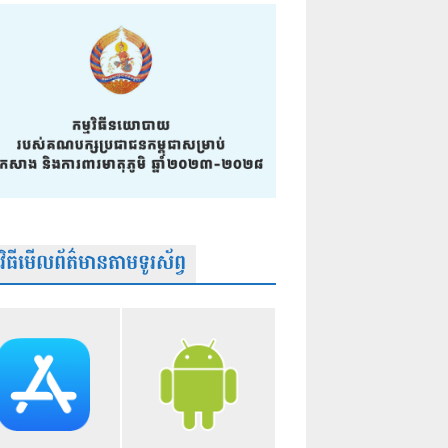
មវិធីមើលព័ត៌មានតាមទូរស័ព្វ