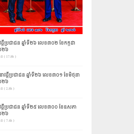
វដ្តីប្រជាជន ឆ្នាំទី២៦ លេខ៣០២ ខែកក្កដា
ំ២០២៦
ាន ( 17.8k )
នាវដ្ដីប្រជាជន ឆ្នាំទី២៦ លេខ៣០១ ខែមិថុនា
ំ២០២៦
ន ( 2.8k )
វដ្តីប្រជាជន ឆ្នាំទី២៥ លេខ៣០០ ខែឧសភា
ំ២០២៦
ន ( 7.4k )