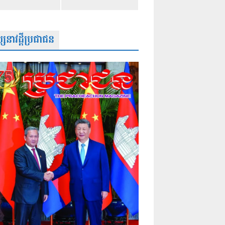
សនាវដ្តីប្រជាជន