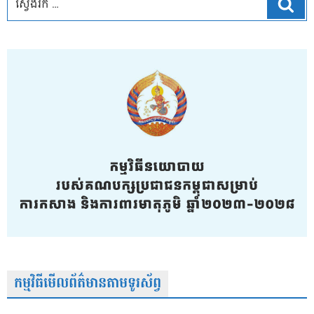
ស្វែ
កម្មវិធីមើលព័ត៌មានតាមទូរស័ព្វ