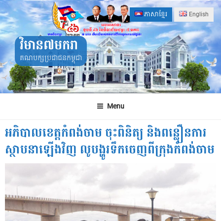
Skip
ភាសាខ្មែរ
English
to
content
វិមាន៧មករា
គណបក្សប្រជាជនកម្ពុជា
Menu
អភិបាលខេត្តកំពង់ចាម ចុះពិនិត្យ និងពន្លឿនការ
ស្ថាបនាឡើងវិញ លូបង្ហូរទឹកចេញពីក្រុងកំពង់ចាម