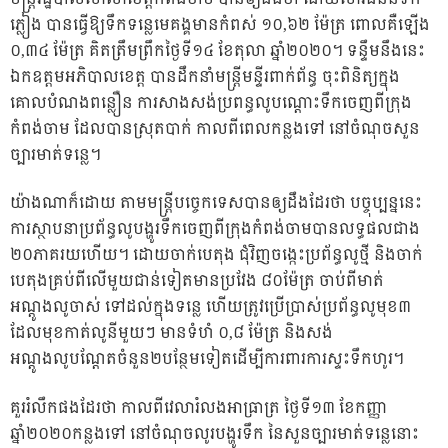
ភ្លៀង បានធ្វើឱ្យទឹកទន្លេមេគង្គមានកំពស់ ១០,៦២ ម៉ែត្រ ពោលគឺឡើង
០,៣៤ ម៉ែត្រ គិតត្រឹមព្រឹកថ្ងៃទី១៤ ខែតុលា ឆ្នាំ២០២០។ ទន្ទឹមនឹងនេះ
ឯកឧត្តមអភិបាលខេត្ត បានដឹកនាំមន្ត្រីមន្ទីរពាក់ព័ន្ធ ចុះពិនិត្យក្នុង
គោលបំណងពន្លឿន ការសាងសង់ប្រពន្ធលូបណ្តោះទឹកចេញពីក្រុង
កំពង់ចាម ដែលបានស្រុតបាក់ កាលពីពេលកន្លងទៅ នៅចំណុចសួន
ច្បារមាត់ទន្លេ។
យ៉ាងណាក៏ដោយ តាមមន្ត្រីបច្ចេកទេសបានឲ្យដឹងដែរថា បច្ចុប្បន្ននេះ
ការស្ថាបនាប្រព័ន្ធលូបង្ហូរទឹកចេញពីក្រុងកំពង់ចាមបានលទ្ធផលជាង
២០ភាគរយហើយ។ ដោយចាក់បេតុង ជុំវិញចង្កេះប្រព័ន្ធលូថ្មី និងចាក់
បេតុងគ្រប់ពីលើមួយជាន់ទៀតមានប្រវែង ៨០ម៉ែត្រ ចាប់ពីមាត់
អណ្ដូងលូចាស់ ទៅដល់ក្នុងទន្លេ ហើយត្រូវប្រើប្រាស់ប្រព័ន្ធលូមុខ៣
ដែលមុខកាត់លូនីមួយៗ មានទំហំ ០,៨ ម៉ែត្រ និងសង់
អណ្ដូងលូបណ្ដែតចំនួន២បន្ថែមទៀតដើម្បីការពារការស្ទះទឹកហូរ។
គួររំលឹកផងដែរថា កាលពីវេលារំលងអាធ្រាត្រ ថ្ងៃទី១៣ ខែកញ្ញា
ឆ្នាំ២០២០កន្លងទៅ នៅចំណុចលូរបង្ហូរទឹក នៃសួនច្បារមាត់ទន្លេនោះ