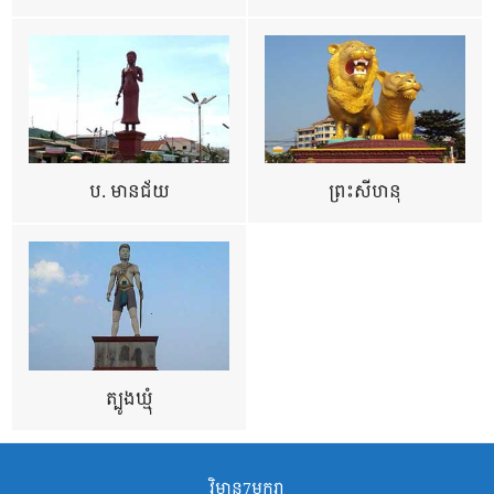
ប. មានជ័យ
ព្រះសីហនុ
ត្បូងឃ្មុំ
វិមាន7មករា