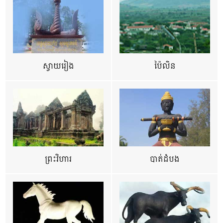
ស្វាយរៀង
ប៉ៃលិន
ព្រះវិហារ
បាត់ដំបង