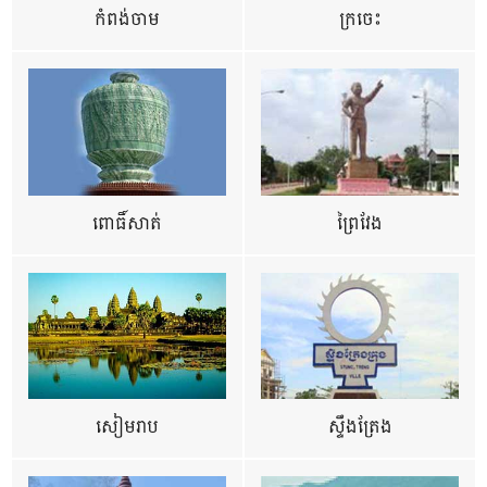
កំពង់ចាម
ក្រចេះ
ពោធិ៍សាត់
ព្រៃវែង
សៀមរាប
ស្ទឹងត្រែង