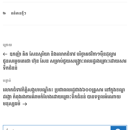
CATEGORIES
ពត៌មានថ្មីៗ
ការ​
អត្ថបទ
ក្រោយ
នាំទិស​
មុន
ឧកញ៉ា គិត សែនសូរិយា និងលោកជំទាវ បរិច្ចាគថវិកា១ម៉ឺនដុល្លារ
ប្រកាស
ជូនសម្តេចតេជោ ហ៊ុន សែន សម្រាប់ជួយសង្គ្រោះពលរដ្ឋរងគ្រោះដោយសារ
ទឹកជំនន់
អត្ថបទ
បន្ទាប់
បន្ទាប់
លោកជំទាវកិត្តិសង្គហបណ្ឌិត៖ ប្រជាពលរដ្ឋជាង៦០០គ្រួសារ នៅក្នុងខណ្ឌ
ដង្កោ កំពុងរងការគំរាមកំហែងដោយគ្រោះទឹកជំនន់ បានទទួលអំណោយ
មនុស្សធម៌