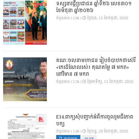
ទស្សនាវដ្ដីប្រជាជន ឆ្នាំទី២៦ លេខ៣០១
ខែមិថុនា ឆ្នាំ២០២៦
ថ្ងៃ​ពុធ, 15 ខែ​កក្កដា, 2026
ចំនួនអាន ( 2.8k )
គណៈចលនាមហាជន រៀបចំបាឋកថាស៊េរី
«កេរដំណែលរស់៖ គុណតម្លៃ ៧ មករា»
នៅវិមាន ៧ មករា
ថ្ងៃ​អាទិត្យ, 12 ខែ​កក្កដា, 2026
ចំនួនអាន ( 2.5k )
E14.ពាក្យសុំបញ្ជាក់អំពីការចូលរួមជីវភាព
បក្ស
ថ្ងៃ​ចន្ទ, 20 ខែ​កក្កដា, 2026
ចំនួនអាន ( 1.8k )
ទាញយក
96 KB