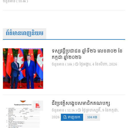
ចំនួនអាន ( 10.4k )
ព័ត៌មានពេញនិយម
ទស្សវដ្តីប្រជាជន ឆ្នាំទី២៦ លេខ៣០២ ខែ
កក្កដា ឆ្នាំ២០២៦
ថ្ងៃ​អង្គារ, 4 ខែ​សីហា, 2026
ចំនួនអាន ( 16k )
ជីវប្រវត្តិសង្ខេបសមាជិកគណបក្ស
ថ្ងៃ​ព្រហស្បតិ៍, 9 ខែ​កក្កដា,
ចំនួនអាន ( 12.1k )
2026
ទាញយក
104 KB