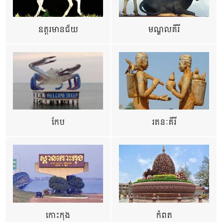
ឧត្ដរមានជ័យ
មណ្ឌលគីរី
កែប
រតនៈគីរី
កោះកុង
កំពត