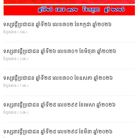
ទស្សវដ្តីប្រជាជន ឆ្នាំទី២៦ លេខ៣០២ ខែកក្កដា ឆ្នាំ២០២៦
ចំនួនអាន ( 16k )
ទស្សនាវដ្ដីប្រជាជន ឆ្នាំទី២៦ លេខ៣០១ ខែមិថុនា ឆ្នាំ២០២៦
ចំនួនអាន ( 2.8k )
ទស្សវដ្តីប្រជាជន ឆ្នាំទី២៥ លេខ៣០០ ខែឧសភា ឆ្នាំ២០២៦
ចំនួនអាន ( 7.4k )
ទស្សនាវដ្ដីប្រជាជន ឆ្នាំទី២៥ លេខ២៩៩ ខែមេសា ឆ្នាំ២០២៦
ចំនួនអាន ( 5.6k )
ទស្សនាវដ្ដីប្រជាជន ឆ្នាំទី២៥ លេខ២៩៨ ខែមីនា ឆ្នាំ២០២៦