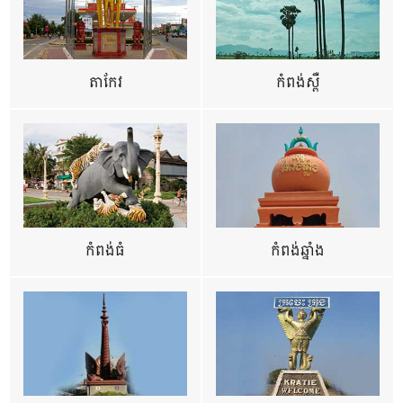
តាកែវ
កំពង់ស្ពឺ
កំពង់ធំ
កំពង់ឆ្នាំង