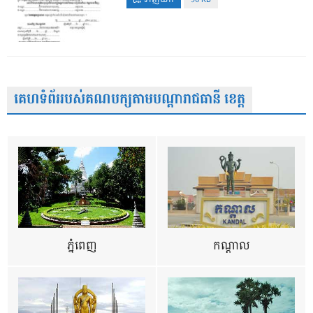
គេហទំព័ររបស់គណបក្សតាមបណ្តារាជធានី ខេត្ត
ភ្នំពេញ
កណ្តាល