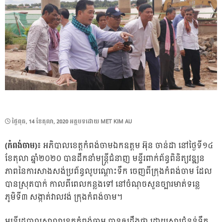
POSTED
ថ្ងៃ​ពុធ, 14 ខែ​តុលា, 2020
អត្ថបទដោយ
MET KIM AU
ON
(កំពង់ចាម)៖
អភិបាលខេត្តកំពង់ចាមឯកឧត្តម អ៊ុន ចាន់ដា នៅថ្ងៃទី១៤
ខែតុលា ឆ្នាំ២០២០ បានដឹកនាំមន្ត្រីជំនាញ មន្ទីរពាក់ព័ន្ធពិនិត្យវឌ្ឍន
ភាពនៃការសាងសង់ប្រព័ន្ធលូបណ្តោះទឹក ចេញពីក្រុងកំពង់ចាម ដែល
បានស្រុតបាក់ កាលពីពេលកន្លងទៅ នៅចំណុចសួនច្បារមាត់ទន្លេ
ភូមិទី៣ សង្កាត់វាលវង់ ក្រុងកំពង់ចាម។
មន្ត្រីរដ្ឋបាលសាលាខេត្តកំពង់ចាម បានឲ្យដឹងថា ដោយសារជំនន់ទឹក