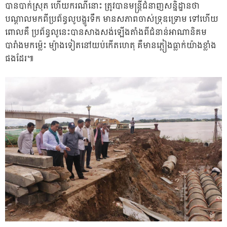
បានបាក់ស្រុត ហើយករណីនោះ ត្រូវបានមន្ត្រីជំនាញសន្និដ្ឋានថា
បណ្ដាលមកពីប្រព័ន្ធលូបង្ហូរទឹក មានសភាពចាស់ទ្រុឌទ្រោម ទៅហើយ
ពោលគឺ ប្រព័ន្ធលូនេះបានសាងសង់ឡើងតាំងពីជំនាន់អាណានិគម
បារាំងមកម្ល៉េះ ម្យ៉ាងទៀតនៅយប់កើតហេតុ គឺមានភ្លៀងធ្លាក់យ៉ាងខ្លាំង
ផងដែរ៕