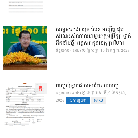
សម្តេចតេជោ ហ៊ុន សែន អញ្ជើញជួប
សំណេះសំណាលជាមួយក្រុមប្រឹក្សា ថ្នាក់
ដឹកនាំមន្ទីរ អង្គភាពក្នុងខេត្តព្រះវិហារ
ថ្ងៃ​សុក្រ, 10 ខែ​កក្កដា, 2026
ចំនួនអាន ( 4.6k )
ពាក្យសុំចូលជាសមាជិកគណបក្ស
ថ្ងៃ​ព្រហស្បតិ៍, 9 ខែ​កក្កដា,
ចំនួនអាន ( 4.3k )
2026
ទាញយក
93 KB