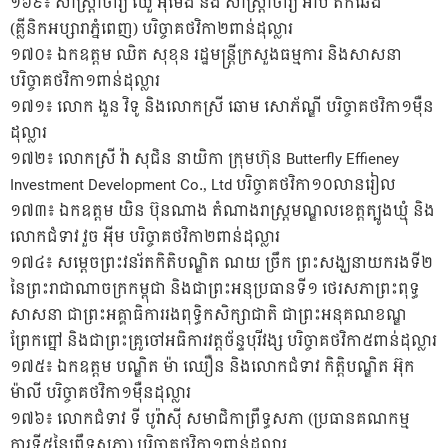
១៦៩៖ សាស្ត្រាចារ្យ ឈួ អ៉ីម៉េង និង សាស្ត្រាចារ្យ អ៊ាប តឹកឆេង
(គ្លីនិកអប្សារាភ្នំពេញ) បរិច្ចាគថវិកា២ពាន់ដុល្លារ
១៧០៖ ឯកឧត្តម ឈិត សុខុន រដ្ឋមន្ត្រីក្រសួងធម្មការ និងសាសនា
បរិច្ចាគថវិកា១ពាន់ដុល្លារ
១៧១៖ លោក ងួន វិទូ និងលោកស្រី ឆោម សោភ័ណ្ឌី បរិច្ចាគថវិកា១ម៉ឺន
ដុល្លារ
១៧២៖ លោកស្រី វ៉ា សុជិន នាយិកា ក្រុមហ៊ុន Butterfly Effieney
Investment Development Co., Ltd បរិច្ចាគថវិកា១០លានរៀល
១៧៣៖ ឯកឧត្តម យិន ប៊ុនណាង តំណាងរាស្ត្រមណ្ឌលខេត្តត្បូងឃ្មុំ និង
លោកជំទាវ វួច អ៉ីម បរិច្ចាគថវិកា២ពាន់ដុល្លារ
១៧៤៖ សម្តេចព្រះវនរ័តកិតិបណ្ឌិត ណយ ច្រឹក ព្រះសង្ឃនាយករងទី២
នៃព្រះរាជាណាចក្រកម្ពុជា និងជាព្រះអនុប្រធានទី១ ថេរសភាព្រះពុទ្ធ
សាសនា ជាព្រះអគ្គាធិការរងពុទ្ធិកសិក្សាជាតិ ជាព្រះអនុគណខណ្ឌ
ព្រែកព្នៅ និងជាព្រះគ្រូចៅអធិការវត្តច័ន្ទបុរីវង្ស បរិច្ចាគថវិកា៥ពាន់ដុល្លារ
១៧៥៖ ឯកឧត្តម បណ្ឌិត ម៉ា ឈឿន និងលោកជំទាវ កិត្តិបណ្ឌិត អ៊ុក
ម៉ាលី បរិច្ចាគថវិកា១ម៉ឺនដុល្លារ
១៧៦៖ លោកជំទាវ ទី បូរ៉ាស៊ី សមាជិកាព្រឹទ្ធសភា (ប្រធានគណកម្ម
ការទី៥នៃព្រឹទ្ធសភា) បរិច្ចាគថវិកា១ពាន់ដុល្លារ