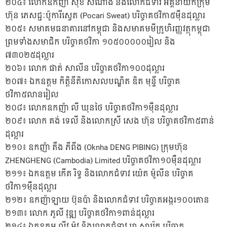
២០៤៖ លោកឧកញ៉ា សុខ សំណាង និងលោកជំទាវ អគ្គនាយកក្រុម
ហ៊ុន ភេសជ្ជៈប៉ូការីស្វេត (Pocari Sweat) បរិច្ចាគថវិកា៥ម៉ឺនដុល្លារ
២០៥៖ សមាគមធនាគារនៅកម្ពុជា និងសមាគមមីក្រូហិរញ្ញវត្ថុកម្ពុជា
ព្រមទាំងសមាជិក បរិច្ចាគថវិកា ១០៥០០០០០រៀល និង
៧៣០២៥ដុល្លារ
២០៦៖ លោក ផាត់ សាលីន បរិច្ចាគថវិកា១០០ដុល្លារ
២០៧៖ ឯកឧត្ដម កិត្តិនីតិកោសលបណ្ឌិត ឌិត មុន្ទី បរិច្ចាគ
ថវិកា៥លានរៀល
២០៨៖ លោកឧកញ៉ា លី ឃុនថៃ បរិច្ចាគថវិកា១ម៉ឺនដុល្លារ
២០៩៖ លោក គង់ ទេលី និងលោកស្រី សេង ហ៊ុន បរិច្ចាគថវិកា៥ពាន់
ដុល្លារ
២១០៖ ឧកញ៉ា តឹង ភីពីង (Oknha DENG PIBING) ក្រុមហ៊ុន
ZHENGHENG (Cambodia) Limited បរិច្ចាគថវិកា១០ម៉ឺនដុល្លារ
២១១៖ ឯកឧត្ដម កើត រិទ្ធ និងលោកជំទាវ យ៉េត ម៉ូលីន បរិច្ចាគ
ថវិកា១ម៉ឺនដុល្លារ
២១២៖ ឧកញ៉ាឡាយ ប៊ុនប៉ា និងលោកជំទាវ បរិច្ចាគអង្ករ១០០តោន
២១៣៖ លោក ភូលី វុឌ្ឍ បរិច្ចាគថវិកា១ពាន់ដុល្លារ
២១៤៖ ឯកឧត្តម លីវ ម៉ូវ និងលោកជំទាវ ហូ សារ៉េត បរិច្ចាគ