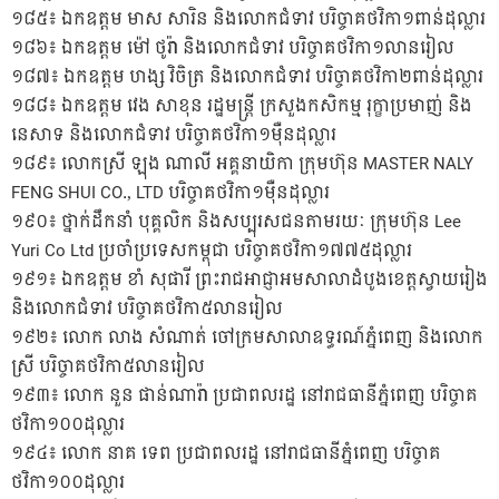
១៨៥៖ ឯកឧត្តម មាស សារិន និងលោកជំទាវ បរិច្ចាគថវិកា១ពាន់ដុល្លារ
១៨៦៖ ឯកឧត្តម ម៉ៅ ថូរ៉ា និងលោកជំទាវ បរិច្ចាគថវិកា១លានរៀល
១៨៧៖ ឯកឧត្តម ហង្ស វិចិត្រ និងលោកជំទាវ បរិច្ចាគថវិកា២ពាន់ដុល្លារ
១៨៨៖ ឯកឧត្តម វេង សាខុន រដ្ឋមន្ត្រី ក្រសួងកសិកម្ម រុក្ខាប្រមាញ់ និង
នេសាទ និងលោកជំទាវ បរិច្ចាគថវិកា១ម៉ឺនដុល្លារ
១៨៩៖ លោកស្រី ឡុង ណាលី អគ្គនាយិកា ក្រុមហ៊ុន MASTER NALY
FENG SHUI CO., LTD បរិច្ចាគថវិកា១ម៉ឺនដុល្លារ
១៩០៖ ថ្នាក់ដឹកនាំ បុគ្គលិក និងសប្បុរសជនតាមរយៈ ក្រុមហ៊ុន Lee
Yuri Co Ltd ប្រចាំប្រទេសកម្ពុជា បរិច្ចាគថវិកា១៧៧៥ដុល្លារ
១៩១៖ ឯកឧត្តម ខាំ សុផារី ព្រះរាជអាជ្ញាអមសាលាដំបូងខេត្តស្វាយរៀង
និងលោកជំទាវ បរិច្ចាគថវិកា៥លានរៀល
១៩២៖ លោក លាង សំណាត់ ចៅក្រមសាលាឧទ្ធរណ៍ភ្នំពេញ និងលោក
ស្រី បរិច្ចាគថវិកា៥លានរៀល
១៩៣៖ លោក នួន ផាន់ណារ៉ា ប្រជាពលរដ្ឋ នៅរាជធានីភ្នំពេញ បរិច្ចាគ
ថវិកា១០០ដុល្លារ
១៩៤៖ លោក នាគ ទេព ប្រជាពលរដ្ឋ នៅរាជធានីភ្នំពេញ បរិច្ចាគ
ថវិកា១០០ដុល្លារ