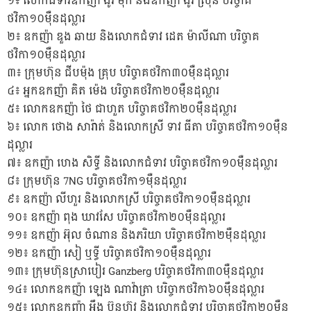
១៖ លោកជំទាវឧកញ៉ា ង៉ូវ ម៉ុក និងឧកញ៉ា ង៉ូវ ស្រ៊ុន បរិច្ចាគ
ថវិកា១០ម៉ឺនដុល្លារ
២៖ ឧកញ៉ា ឌួង ឆាយ និងលោកជំទាវ ដេត ម៉ាលីណា បរិច្ចាគ
ថវិកា១០ម៉ឺនដុល្លារ
៣៖ ក្រុមហ៊ុន ជីបម៉ុង គ្រុប បរិច្ចាគថវិកា៣០ម៉ឺនដុល្លារ
៤៖ អ្នកឧកញ៉ា គិត ម៉េង បរិច្ចាគថវិកា២០ម៉ឺនដុល្លារ
៥៖ លោកឧកញ៉ា ថៃ ជាហួត បរិច្ចាគថវិកា២០ម៉ឺនដុល្លារ
៦៖ លោក ថោង សារ៉ាត់ និងលោកស្រី ទាវ ធីតា បរិច្ចាគថវិកា១០ម៉ឺន
ដុល្លារ
៧៖ ឧកញ៉ា ហេង សិទ្ធី និងលោកជំទាវ បរិច្ចាគថវិកា១០ម៉ឺនដុល្លារ
៨៖ ក្រុមហ៊ុន 7NG បរិច្ចាគថវិកា១ម៉ឺនដុល្លារ
៩៖ ឧកញ៉ា លីហួរ និងលោកស្រី បរិច្ចាគថវិកា១០ម៉ឺនដុល្លារ
១០៖ ឧកញ៉ា ពុង ឃាវសែ បរិច្ចាគថវិកា២០ម៉ឺនដុល្លារ
១១៖ ឧកញ៉ា អ៊ុល ចំណាន និងភរិយា បរិច្ចាគថវិកា២ម៉ឺនដុល្លារ
១២៖ ឧកញ៉ា សៀ ឬទ្ធី បរិច្ចាគថវិកា១០ម៉ឺនដុល្លារ
១៣៖ ក្រុមហ៊ុនស្រាបៀរ Ganzberg បរិច្ចាគថវិកា៣០ម៉ឺនដុល្លារ
១៤៖ លោកឧកញ៉ា ឡេង ណាវ៉ាត្រា បរិច្ចាកថវិកា៦០ម៉ឹនដុល្លារ
១៥៖ លោកឧកញ៉ា អ៉ឹង ប៊ុនហ៊ូវ និងលោកជំទាវ បរិច្ចាគថវិកា២០ម៉ឺន