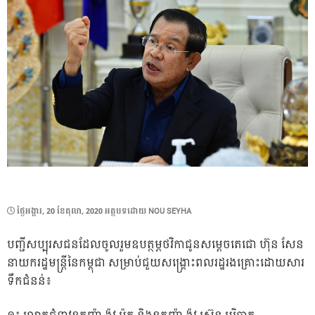
POSTED
ថ្ងៃ​អង្គារ, 20 ខែ​តុលា, 2020
អត្ថបទដោយ
NOU SEYHA
ON
បញ្ជីសប្បុរសជនដែលចូលរួមឧបត្ថម្ភថវិកាជូនសម្តេចតេជោ ហ៊ុន សែន
នាយករដ្ឋមន្រ្តីនៃកម្ពុជា សម្រាប់ជួយសង្គ្រោះពលរដ្ឋរងគ្រោះដោយសារ
ទឹកជំនន់៖