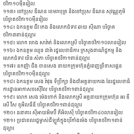
ថវិកា១០ម៉ឹនរៀល
១១៣៖ ចៅប្រុស ឌីណន ខេមរាបុត្រ និងចៅប្រុស ឌីណន សុវណ្ណភូមិ
បរិច្ចាគថវិកា១០ម៉ឹនរៀល
១១៤៖ ឯកឧត្តម ជីវ កេង និងលោកជំទាវ ឆាយ ស៉ីណា បរិច្ចាគ
ថវិកា៣ពាន់ដុល្លារ
១១៥៖ លោក ហេង សារ៉ាត់ និងលោកស្រី បរិច្ចាគថវិកា១០លានរៀល
១១៦៖ ឯកឧត្តម ឈួន ដារ៉ា រដ្ឋលេខាធិការ ក្រសួងពាណិជ្ជកម្ម និង
លោកជំទាវ យិន សំភា បរិច្ចាគថវិកា១ពាន់ដុល្លារ
១១៧៖ ឧកញ៉ា ជីង ចានសេង នាយកក្រុមហ៊ុនភ្នំពេញព្រីខាសផ្លេន
បរិច្ចាគថវិកា១០ម៉ឹនដុល្លារ
១១៨៖ ឯកឧត្តម សេង រ៉ាវុធ ទីប្រឹក្សា និងជាំអគ្គនាយករង នៃរដ្ឋលេខាធិ
ការដ្ឋានអាកាសចរស៉ីវិល បរិច្ចាគថវិកា១ពាន់ដុល្លារ
១១៩៖ លោក សេង ម៉េងហាក់ និងលោកស្រី អគ្គនាយកក្រុមហ៊ុន អរ ឌី
សើ វីស ខូអីលធីឌី បរិច្ចាគថវិកា១ពាន់ដុល្លារ
១២០៖ ធនាគារ ស៊ីអាយអិមប៊ី ភីអិលស៊ី បរិច្ចាគថវិកា៤០លានរៀល
១២១៖ ប្រជាពលរដ្ឋម្ចាស់ដីឡូត៍ក្នុងបុរីកាំងម៉េង បរិច្ចាគថវិកា១ពាន់
ដុល្លារ