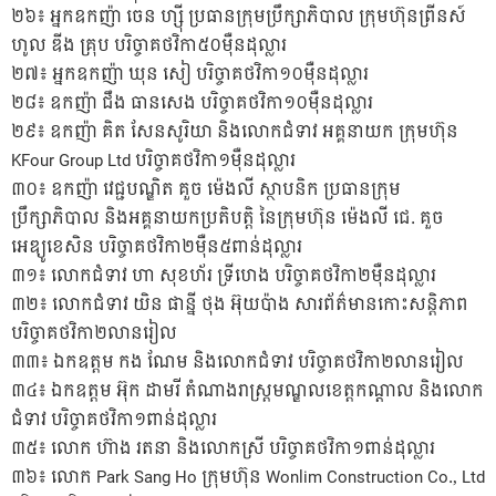
២៦៖ អ្នកឧកញ៉ា ចេន ហ្ស៊ី ប្រធានក្រុមប្រឹក្សាភិបាល ក្រុមហ៊ុនព្រីនស៍
ហូល ឌីង គ្រុប បរិច្ចាគថវិកា៥០ម៉ឺនដុល្លារ
២៧៖ អ្នកឧកញ៉ា ឃុន សៀ បរិច្ចាគថវិកា១០ម៉ឺនដុល្លារ
២៨៖ ឧកញ៉ា ជឹង ធានសេង បរិច្ចាគថវិកា១០ម៉ឺនដុល្លារ
២៩៖ ឧកញ៉ា គិត សែនសូរិយា និងលោកជំទាវ អគ្គនាយក ក្រុមហ៊ុន
KFour Group Ltd បរិច្ចាគថវិកា១ម៉ឺនដុល្លារ
៣០៖ ឧកញ៉ា វេជ្ជបណ្ឌិត គួច ម៉េងលី ស្ថាបនិក ប្រធានក្រុម
ប្រឹក្សាភិបាល និងអគ្គនាយកប្រតិបត្តិ នៃក្រុមហ៊ុន ម៉េងលី ជេ. គួច
អេឌ្យូខេសិន បរិច្ចាគថវិកា២ម៉ឺន៥ពាន់ដុល្លារ
៣១៖ លោកជំទាវ ហា សុខហ័រ ទ្រីហេង បរិច្ចាគថវិកា២ម៉ឺនដុល្លារ
៣២៖ លោកជំទាវ យិន ផាន្នី ថុង អ៊ុយប៉ាង សារព័ត៌មានកោះសន្តិភាព
បរិច្ចាគថវិកា២លានរៀល
៣៣៖ ឯកឧត្តម កង ណែម និងលោកជំទាវ បរិច្ចាគថវិកា២លានរៀល
៣៤៖ ឯកឧត្តម អ៊ុក ដាមរី តំណាងរាស្ត្រមណ្ឌលខេត្តកណ្តាល និងលោក
ជំទាវ បរិច្ចាគថវិកា១ពាន់ដុល្លារ
៣៥៖ លោក ហ៊ាង រតនា និងលោកស្រី បរិច្ចាគថវិកា១ពាន់ដុល្លារ
៣៦៖ លោក Park Sang Ho ក្រុមហ៊ុន Wonlim Construction Co., Ltd