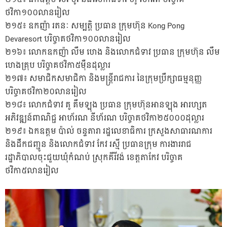
ថវិកា១០០លានរៀល
២១៥៖ ឧកញ៉ា រតនៈ សម្បត្តិ ប្រធាន ក្រុមហ៊ុន Kong Pong
Devaresort បរិច្ចាគថវិកា១០០លានរៀល
២១៦៖ លោកឧកញ៉ា លឹម ហេង និងលោកជំទាវ ប្រធាន ក្រុមហ៊ុន លឹម
ហេងគ្រុប បរិច្ចាគថវិកា៥ម៉ឺនដុល្លារ
២១៧៖ សមាជិកសមាជិកា និងមន្ត្រីរាជការ នៃក្រុមប្រឹក្សាធម្មនុញ្ញ
បរិច្ចាគថវិកា២០លានរៀល
២១៨៖ លោកជំទាវ គូ គឹមឡុង ប្រធាន ក្រុមហ៊ុនអានឡុង អារហ្សត
អភិវឌ្ឍន៍ពាណិជ្ជ អាហ័រណ នីហ័រណ បរិច្ចាគថវិកា២៥០០០ដុល្លារ
២១៩៖ ឯកឧត្តម ប៉ាល់ ចន្ទតារា រដ្ឋលេខាធិការ ក្រសួងសាធារណការ
និងដឹកជញ្ជូន និងលោកជំទាវ កែវ រស្មី ប្រធានក្រុម ការងាររាជ
រដ្ឋាភិបាលចុះជួយឃុំកំណប់ ស្រុកគីរីវង់ ខេត្តតាកែវ បរិច្ចាគ
ថវិកា៥លានរៀល