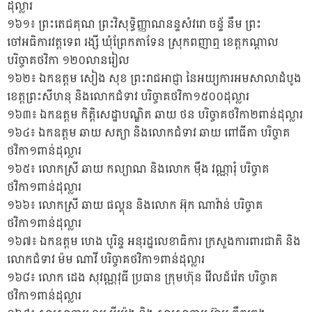
ដុល្លារ
១៦១៖ ព្រះតេជគុណ ព្រះវិសុទ្ធិញ្ញាណនន្ទសំវរោ ចន្ទ័ នឹម ព្រះ
ចៅអធិការវត្តទេព រង្សី ឃុំព្រែកតាទែន ស្រុកពញាឮ ខេត្តកណ្តាល
បរិច្ចាគថវិកា ១២០លានរៀល
១៦២៖ ឯកឧត្តម សៀង សុខ ព្រះរាជអាជ្ញា នៃអយ្យការអមសាលាដំបូង
ខេត្តព្រះសីហនុ និងលោកជំទាវ បរិច្ចាគថវិកា១៥០០ដុល្លារ
១៦៣៖ ឯកឧត្តម កិត្តិសេដ្ឋាបណ្ឌិត ឆាយ ថន បរិច្ចាគថវិកា២ពាន់ដុល្លារ
១៦៤៖ ឯកឧត្តម ឆាយ សត្យា និងលោកជំទាវ ឆាយ ពៅធីតា បរិច្ចាគ
ថវិកា១ពាន់ដុល្លារ
១៦៥៖ លោកស្រី ឆាយ កល្យាណ និងលោក ម៉ឹង វណ្ណារុំ បរិច្ចាគ
ថវិកា១ពាន់ដុល្លារ
១៦៦៖ លោកស្រី ឆាយ ផល្គុន និងលោក អ៊ុក ណាវ៉ាន់ បរិច្ចាគ
ថវិកា១ពាន់ដុល្លារ
១៦៧៖ ឯកឧត្តម ហេង បូរិន្ទ អនុរដ្ឋលេខាធិការ ក្រសួងការពារជាតិ និង
លោកជំទាវ ម៉ម ណាវី បរិច្ចាគថវិកា១ពាន់ដុល្លារ
១៦៨៖ លោក ដេង សុវណ្ណវុធី ប្រធាន ក្រុមហ៊ុន វើលដ៍វ៉េត បរិច្ចាគ
ថវិកា១ពាន់ដុល្លារ