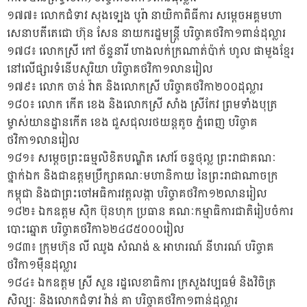
១៧៧៖ លោកជំទាវ សុងទ្បេង បូរ៉ា នាយិកាពិធីការ សម្តេចអគ្គមហា
សេនាបតីតេជោ ហ៊ុន សែន នាយករដ្ឋមន្ត្រី បរិច្ចាគថវិកា១ពាន់ដុល្លារ
១៧៨៖ លោកស្រី កៅ ច័ន្ទនារី ហាងលក់ក្រណាត់ប៉ាក់ ហូល ផាមួងខ្មែរ
នៅលើផ្សារទំនើបសូរិយា បរិច្ចាគថវិកា១លានរៀល
១៧៩៖ លោក ចាន់ វ៉ាត និងលោកស្រី បរិច្ចាគថវិកា២០០ដុល្លារ
១៨០៖ លោក កើត ខេង និងលោកស្រី សាំង ស្រីកែវ ព្រមទាំងបុត្រ
ម្ចាស់យានដ្ឋានកើត ខេង ជួសជុលរថយន្តតូច ភ្នំពេញ បរិច្ចាគ
ថវិកា១លានរៀល
១៨១៖ សម្តេចព្រះធម្មលិខិតបណ្ឌិត សៅរ៍ ចន្ទថុល្ល ព្រះរាជាគណៈ
ថ្នាក់ឯក និងជាឧត្តមប្រឹក្សាគណៈមហានិកាយ នៃព្រះរាជាណាចក្រ
កម្ពុជា និងជាព្រះចៅអធិការវត្តលង្កា បរិច្ចាគថវិកា១២លានរៀល
១៨២៖ ឯកឧត្តម ស៊ិក ប៊ុនហុក ប្រធាន គណៈកម្មាធិការជាតិរៀបចំការ
បោះឆ្នោត បរិច្ចាគថវិកា៦២៤៨៥០០០រៀល
១៨៣៖ ក្រុមហ៊ុន លី ឈូង សំណង់ & អាហរណ៍ នីហរណ៍ បរិច្ចាគ
ថវិកា១ម៉ឺនដុល្លារ
១៨៤៖ ឯកឧត្តម ស្រី សួន រដ្ឋលេខាធិការ ក្រសួងវប្បធម៌ និងវិចិត្រ
សិល្បៈ និងលោកជំទាវ វ៉ាន់ គា បរិច្ចាគថវិកា១ពាន់ដុល្លារ