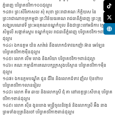
ភ្នំពេញ បរិច្ចាគថវិកា១០០ដុល្លារ
១៤៣៖ ព្រះសិរីកោសល សុំ សុខា ព្រះរាជាគណៈកិត្តិយស នៃ
ព្រះរាជាណាចក្រកម្ពុជា ព្រះវិន័យធរគណ រាជធានីភ្នំពេញ ព្រះគ្រូ
សង្ឃសរណវេទី ព្រះអនុគណខណ្ឌកំបូល និងជាព្រះចៅអធិការ វត្តភ្នៀត
សិម្ពលី សង្កាត់ស្នោរ ខណ្ឌកំបូល រាជធានីភ្នំពេញ បរិច្ចាគថវិកា១ពាន់
ដុល្លារ
១៤៤៖ ឯកឧត្តម យិន សារ៉ាន់ នឹងលោកជំទាវឧកញ៉ា អ៊ាន អេឡែន
បរិច្ចាគថវិកា២ម៉ឺនដុល្លារ
១៤៥៖ លោក លឹម ហេង និងភរិយា បរិច្ចាគថវិកា១ពាន់ដុល្លា
១៤៦៖ គណៈកម្មាធិការគណបក្សក្រសួងបរិស្ថាន បរិច្ចាគថវិកា១ម៉ឺន
ដុល្លារ
១៤៧៖ ឯកឧត្តមបណ្ឌិត ជួន ជីវិន និងលោកជំទាវ ញិល ប៊ុនហ៊ាប
បរិច្ចាគថវិកា១លានរៀល
១៤៨៖ លោក គីម ឆាយ និងលោកស្រី ជុំ គា នៅខេត្តព្រះសីហនុ បរិច្ចាគ
ថវិកា១ពាន់ដុល្លារ
១៤៩៖ លោក ស៊ឹន ងួនហេង មន្ត្រីចូលនិវត្តន៍ និងលោកស្រី អ៊ឹង នាង
ព្រមទាំងបុត្រនិងចៅ បរិច្ចាគថវិកា២ពាន់ដុល្លារ