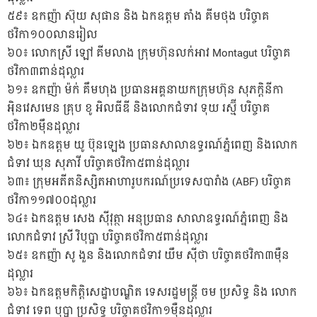
៥៩៖ ឧកញ៉ា ស៊ុយ សុផាន និង ឯកឧត្ដម តាំង គីមថុង បរិច្ចាគ
ថវិកា១០០លានរៀល
៦០៖ លោកស្រី ឡៅ គីមលាង ក្រុមហ៊ុនលក់អាវ Montagut បរិច្ចាគ
ថវិកា៣ពាន់ដុល្លារ
៦១៖ ឧកញ៉ា ម៉ក់ គឹមហុង ប្រធានអគ្គនាយកក្រុមហ៊ុន សុភក្តិនីកា
អ៉ិនវេសមេន គ្រុប ខូ អិលធីឌី និងលោកជំទាវ ទុយ រស្ម៊ី បរិច្ចាគ
ថវិកា២ម៉ឹនដុល្លារ
៦២៖ ឯកឧត្តម យូ ប៊ុនឡេង ប្រធានសាលាឧទ្ធរណ៍ភ្នំពេញ និងលោក
ជំទាវ ឃុន សុភាវី បរិច្ចាគថវិកា៥ពាន់ដុល្លារ
៦៣៖ ក្រុមអតីតនិស្សិតអាហារូបករណ៍ប្រទេសបារាំង (ABF) បរិច្ចាគ
ថវិកា១១៧០០ដុល្លារ
៦៤៖ ឯកឧត្តម សេង ស៉ីវុត្ថា អនុប្រធាន សាលាឧទ្ធរណ៍ភ្នំពេញ និង
លោកជំទាវ ស្រី វិបុប្ផា បរិច្ចាគថវិកា៥ពាន់ដុល្លារ
៦៥៖ ឧកញ៉ា សូ ងួន និងលោកជំទាវ យឹម ស៉ីថា បរិច្ចាគថវិកា៣ម៉ឺន
ដុល្លារ
៦៦៖ ឯកឧត្តមកិត្តិសេដ្ឋាបណ្ឌិត ទេសរដ្ឋមន្ត្រី ចម ប្រសិទ្ធ និង លោក
ជំទាវ ទេព បុប្ផា ប្រសិទ្ធ បរិច្ចាគថវិកា១ម៉ឺនដុល្លារ