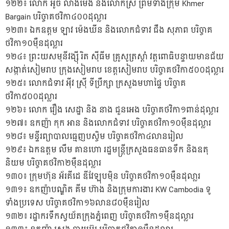
១២២៖ លោក អ៊ូច លាងម៉េង និងលោកស្រី ព្រមទាំងក្រុម Khmer
Bargain បរិច្ចាគថវិកា៤០០ដុល្លារ
១២៣៖ ឯកឧត្តម ឡាវ ម៉េងឃីន និងលោកជំទាវ ជឹង សុភាព បរិច្ចាគ
ថវិកា១០ម៉ឺនដុល្លារ
១២៤៖ ព្រះយសមុនីវង្ស៊ី រិត ស៊ីធីម គ្រូសូត្រស្តាំ វត្តពោធិបន្ទាយមានជ័យ
សង្កាត់សៀមរាប ក្រុងសៀមរាប ខេត្តសៀមរាប បរិច្ចាគថវិកា៥០០ដុល្លារ
១២៥៖ លោកជំទាវ អ៉ីវ ស្រ៊ី ទីប្រឹក្សា ក្រសួងមហាផ្ទៃ បរិច្ចាគ
ថវិកា៥០០ដុល្លារ
១២៦៖ លោក វឿង សេដ្ឋា និង នាង ជួនអេង បរិច្ចាគថវិកា១ពាន់ដុល្លារ
១២៧៖ ឧកញ៉ា កុក អាន និងលោកជំទាវ បរិច្ចាគថវិកា១០ម៉ឺនដុល្លារ
១២៨៖ មន្ទីរព្យាបាលធ្មេញបស្ចិម បរិច្ចាគថវិកា៤លានរៀល
១២៩៖ ឯកឧត្តម លឹម គានហោ រដ្ឋមន្រ្តីក្រសួងធនធានទឹក និងឧតុ
និយម បរិច្ចាគថវិកា២ម៉ឺនដុល្លារ
១៣០៖ ក្រុមហ៊ុន អ័រគីដេ ឌីវែឡុបម៉ិន បរិច្ចាគថវិកា១០ម៉ឺនដុលា្លរ
១៣១៖ ឧកញ៉ាបណ្ឌិត គីម ហ៊ាង និងក្រុមការងារ KW Cambodia ទូ
ទាំងប្រទេស បរិច្ចាគថវិកា១៦លាន៨០ម៉ឺនរៀល
១៣២៖ រដ្ឋាករទឹកស្វយ័តក្រុងភ្នំពេញ បរិច្ចាគថវិកា១ម៉ឺនដុល្លារ