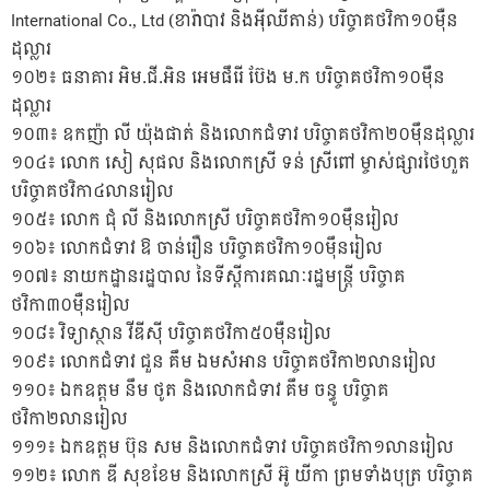
International Co., Ltd (ខារ៉ាបាវ និងអ៉ីឈីតាន់) បរិច្ចាគថវិកា១០ម៉ឺន
ដុល្លារ
១០២៖ ធនាគារ អិម.ជី.អិន អេមផឹរើ ប៊ែង ម.ក បរិច្ចាគថវិកា១០ម៉ឹន
ដុល្លារ
១០៣៖ ឧកញ៉ា លី យ៉ុងផាត់ និងលោកជំទាវ បរិច្ចាគថវិកា២០ម៉ឹនដុល្លារ
១០៤៖ លោក សៀ សុផល និងលោកស្រី ទន់ ស្រីពៅ ម្ចាស់ផ្សារថៃហួត
បរិច្ចាគថវិកា៤លានរៀល
១០៥៖ លោក ជុំ លី និងលោកស្រី បរិច្ចាគថវិកា១០ម៉ឹនរៀល
១០៦៖ លោកជំទាវ ឱ ចាន់រឿន បរិច្ចាគថវិកា១០ម៉ឹនរៀល
១០៧៖ នាយកដ្ឋានរដ្ឋបាល នៃទីស្តីការគណៈរដ្ឋមន្ត្រី បរិច្ចាគ
ថវិកា៣០ម៉ឺនរៀល
១០៨៖ វិទ្យាស្ថាន វីឌីស៉ី បរិច្ចាគថវិកា៥០ម៉ឺនរៀល
១០៩៖ លោកជំទាវ ជួន គឹម ឯមសំអាន បរិច្ចាគថវិកា២លានរៀល
១១០៖ ឯកឧត្តម នឹម ថូត និងលោកជំទាវ គឹម ចន្ធូ បរិច្ចាគ
ថវិកា២លានរៀល
១១១៖ ឯកឧត្តម ប៊ុន សម និងលោកជំទាវ បរិច្ចាគថវិកា១លានរៀល
១១២៖ លោក ឌី សុខខែម និងលោកស្រី អ៊ូ យីកា ព្រមទាំងបុត្រ បរិច្ចាគ