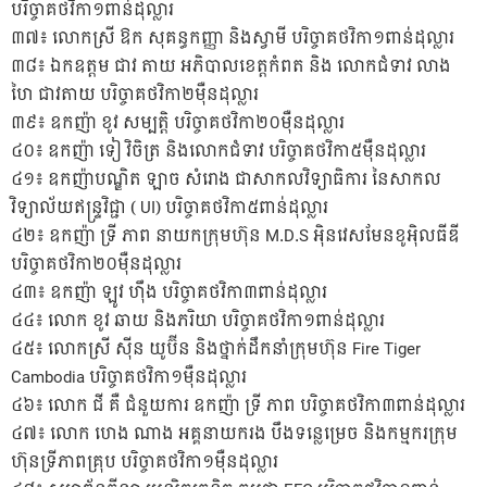
បរិច្ចាគថវិកា១ពាន់ដុល្លារ
៣៧៖ លោកស្រី ឱក សុគន្ធកញ្ញា និងស្វាមី បរិច្ចាគថវិកា១ពាន់ដុល្លារ
៣៨៖ ឯកឧត្តម ជាវ តាយ អភិបាលខេត្តកំពត និង លោកជំទាវ លាង
ហៃ ជាវតាយ បរិច្ចាគថវិកា២ម៉ឺនដុល្លារ
៣៩៖ ឧកញ៉ា ខូវ សម្បត្តិ បរិច្ចាគថវិកា២០ម៉ឺនដុល្លារ
៤០៖ ឧកញ៉ា ទៀ វិចិត្រ និងលោកជំទាវ បរិច្ចាគថវិកា៥ម៉ឺនដុល្លារ
៤១៖ ឧកញ៉ាបណ្ឌិត ឡាច សំរោង ជាសាកលវិទ្យាធិការ នៃសាកល
វិទ្យាល័យឥន្រ្ទវិជ្ជា ( UI) បរិច្ចាគថវិកា៥ពាន់ដុល្លារ
៤២៖ ឧកញ៉ា ទ្រី ភាព នាយកក្រុមហ៊ុន M.D.S អ៉ិនវេសមែនខូអ៉ិលធីឌី
បរិច្ចាគថវិកា២០ម៉ឺនដុល្លារ
៤៣៖ ឧកញ៉ា ឡូវ ហ៊ឹង បរិច្ចាគថវិកា៣ពាន់ដុល្លារ
៤៤៖ លោក ខូវ ឆាយ និងភរិយា បរិច្ចាគថវិកា១ពាន់ដុល្លារ
៤៥៖ លោកស្រី ស៉ីន យូប៊ីន និងថ្នាក់ដឹកនាំក្រុមហ៊ុន Fire Tiger
Cambodia បរិច្ចាគថវិកា១ម៉ឺនដុល្លារ
៤៦៖ លោក ជី គឺ ជំនួយការ ឧកញ៉ា ទ្រី ភាព បរិច្ចាគថវិកា៣ពាន់ដុល្លារ
៤៧៖ លោក ហេង ណាង អគ្គនាយករង បឹងទន្លេម្រេច និងកម្មករក្រុម
ហ៊ុនទ្រីភាពគ្រុប បរិច្ចាគថវិកា១ម៉ឺនដុល្លារ