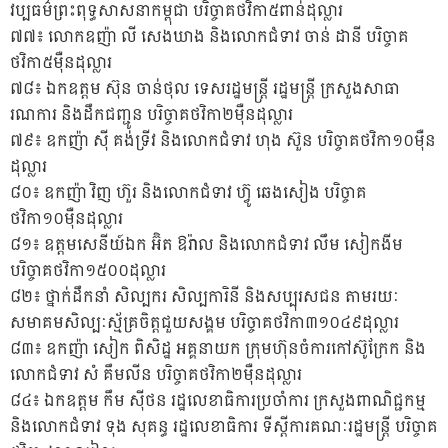
វប្បធម៌ព្រះពុទ្ធសាសនាកម្ពុជា បរិច្ចាគថវិកា៥ពាន់ដុល្លារ
៧៧៖ លោកឧញ៉ា លី សេងឃាង និងលោកជំទាវ ចាន់ ដានី បរិច្ចាគ
ថវិកា៥ម៉ឺនដុល្លារ
៧៨៖ ឯកឧត្តម ស៊ុន ចាន់ថុល ទេសរដ្ឋមន្ត្រី រដ្ឋមន្ត្រី ក្រសួងសាធា
រណការ និងដឹកជញ្ជូន បរិច្ចាគថវិកា២ម៉ឺនដុល្លារ
៧៩៖ ឧកញ៉ា ស៊ី គង់ទ្រីវ និងលោកជំទាវ ហុង ស៊ួន បរិច្ចាគថវិកា១០ម៉ឺន
ដុល្លារ
៨០៖ ឧកញ៉ា វិញ ហ៊ួរ និងលោកជំទាវ ហ៊្វូ ឆេងសៀង បរិច្ចាគ
ថវិកា១០ម៉ឺនដុល្លារ
៨១៖ ឧត្តមសេនីយ៍ឯក អ៊ិត ឱរ៉ាល និងលោកជំទាវ លឹម សៀកងីម
បរិច្ចាគថវិកា១៥០០ដុល្លារ
៨២៖ ថ្នាក់ដឹកនាំ សិល្បករ សិល្បការិនី និងសប្បុរសជន តាមរយៈ
សមាគមសិល្បៈស្ម័គ្រចិត្តជួយសង្គម បរិច្ចាគថវិកា៣១០៤៩ដុល្លារ
៨៣៖ ឧកញ៉ា សៀក ពិសិដ្ឋ អគ្គនាយក ក្រុមហ៊ុនចំការកៅស៊ូក្រែក និង
លោកជំទាវ សំ គឹមលីន បរិច្ចាគថវិកា២ម៉ឺនដុល្លារ
៨៤៖ ឯកឧត្តម កឹម ស៊ីថន រដ្ឋលេខាធិការប្រចាំការ ក្រសួងពាណិជ្ជកម្ម
និងលោកជំទាវ ទុង សុគន្ធ រដ្ឋលេខាធិការ ទីស្តីការគណៈរដ្ឋមន្ត្រី បរិច្ចាគ