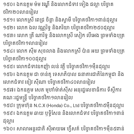
១៥០៖ ឯកឧត្តម ម៉ម វណ្ឌី និងលោកជំទាវ ទៀង ផល្លា បរិច្ចាគ
ថវិកា២០លានរៀល
១៥១៖ លោកស្រី ពេជ្រ ចិន្តា និងស្វាមី បរិច្ចាគថវិកា១ពាន់ដុល្លារ
១៥២៖ លោក ឯល វណ្ណរិទ្ធ និងភរិយា បរិច្ចាគថវិកា២៥០ដុល្លារ
១៥៣៖ លោក គ្រី ណារិទ្ធ និងលោកស្រី សៀក លីអេង ព្រមទាំងបុត្រ
បរិច្ចាគថវិកា១លានរៀល
១៥៤៖ លោក ស៊ីម សុខលាង និងលោកស្រី ប៉ាន អយ ព្រមទាំងបុត្រ
បរិច្ចាគថវិកា១០០ដុល្លារ
១៥៥៖ លោកជំទាវឧកញ៉ា លន់ វត្តី បរិច្ចាគថវិកា១ម៉ឺនដុល្លារ
១៥៦៖ ឯកឧត្តម ជា ចាន់តូ ទេសាភិបាល ធនាគារជាតិនៃកម្ពុជា និង
លោកជំទាវ ខៀវ ស៊ីណា បរិច្ចាគថវិកា៤០លានរៀល
១៥៧៖ ឯកឧត្តម សេត មូហាំម៉ាត់ស៊ីស អនុរដ្ឋលេខាធិការ ទីស្តីការ
គណៈរដ្ឋមន្ត្រី បរិច្ចាគថវិកា១លានរៀល
១៥៨៖ ក្រុមហ៊ុន N.C.X (Honda) Co., Ltd បរិច្ចាគថវិកា៥ម៉ឺនដុល្លារ
១៥៩៖ ឯកឧត្តម ឆាយ ឫទ្ធិសែន និងលោកជំទាវ បរិច្ចាគថវិកា១ពាន់
ដុល្លារ
១៦០៖ សាលាអន្តរជាតិ ស៊ីអាយអេ ហ្វឺសត៍ បរិច្ចាគថវិកា១ម៉ឺន៥ពាន់