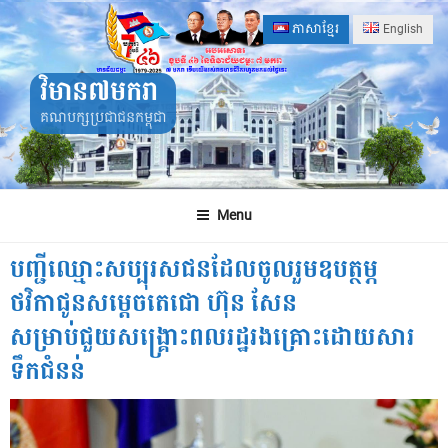
Skip
ភាសាខ្មែរ
English
to
content
វិមាន៧មករា
គណបក្សប្រជាជនកម្ពុជា
Menu
បញ្ជីឈ្មោះសប្បុរសជនដែលចូលរួមឧបត្ថម្ភ
ថវិកាជូនសម្តេចតេជោ ហ៊ុន សែន
សម្រាប់ជួយសង្គ្រោះពលរដ្ឋរងគ្រោះដោយសារ
ទឹកជំនន់