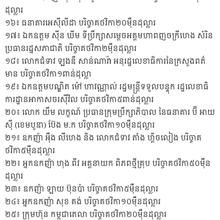
ដុល្លារ
១៦៖ ធនាគារអេស៊ីលីដា បរិច្ចាគថវិកា២០ម៉ឺនដុល្លារ
១៧៖ ឯកឧត្តម ស៉ីន ឃីម ទីប្រឹក្សាសម្តេចអគ្គមហាពញចក្រីហេង សំរិន
ប្រធានរដ្នសភាជាតិ បរិច្ចាគថវិកា២ម៉ឺនដុល្លារ
១៨៖ លោកជំទាវ ឡងឌី សាន់ណារ៉ា អនុរដ្ឋលេខាធិការនៃក្រសួងពត៌
មាន បរិច្ចាគថវិកា១ពាន់ដុល្លា
១៩៖ ឯកឧត្តមបណ្ឌិត ម៉ៅ ហាវណ្ណាល់ រដ្ឋមន្ត្រីទទួលបន្ទុក រដ្ឋលេខាធិ
ការដ្ឋានអាកាសចរស៊ីវិល បរិច្ចាគថវិកា៥ពាន់ដុល្លារ
២០៖ លោក យឹម លក្ខណ៍ ប្រធានក្រុមប្រឹក្សាភិបាល នៃធនាគារ ប៊ី អាយ
ស៉ី (ខេមបូឌា) ប៊ែង ម.ក បរិច្ចាគថវិកា១០ម៉ឺនដុល្លារ
២១៖ ឧកញ៉ា អ៉ឹង លីហេង និង លោកជំទាវ តាំង ហ្គិចលៀង បរិច្ចាគ
ថវិកា៥ម៉ឺនដុល្លារ
២២៖ អ្នកឧកញ៉ា ហុង ពីវ អគ្គនាយក ពិភពថ្មីគ្រុប បរិច្ចាគថវិកា៥០ម៉ឺន
ដុល្លារ
២៣៖ ឧកញ៉ា ឡាយ ប៊ុនប៉ា បរិច្ចាគថវិកា៥ម៉ឺនដុល្លារ
២៤៖ អ្នកឧកញ៉ា សុខ គង់ បរិច្ចាគថវិកា១០ម៉ឺនដុល្លារ
២៥៖ ក្រុមហ៊ុន កម្ពុជាតេលា បរិច្ចាគថវិកា២០ម៉ឺនដុល្លារ