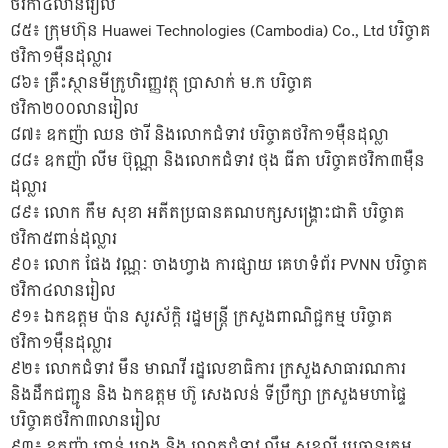
ថវិកា៤លានរៀល
៨៥៖ ក្រុមហ៊ុន Huawei Technologies (Cambodia) Co., Ltd បរិច្ចាគ
ថវិកា១ម៉ឺនដុល្លារ
៨៦៖ គ្រឹះស្ថានមីក្រូហិរញ្ញវត្ថុ ប្រាសាក់ ម.ក បរិច្ចាគ
ថវិកា២០០លានរៀល
៨៧៖ ឧកញ៉ា ឈន ថារី និងលោកជំទាវ បរិច្ចាគថវិកា១ម៉ឺនដុល្លា
៨៨៖ ឧកញ៉ា លីម ប៊ុណ្ណា និងលោកជំទាវ ថុង ធីតា បរិច្ចាគថវិកា៣ម៉ឺន
ដុល្លារ
៨៩៖ លោក កឹម សុខា អតីតប្រធានគណបក្សសង្រ្គោះជាតិ បរិច្ចាគ
ថវិកា៥ពាន់ដុល្លារ
៩០៖ លោក ផែង វណ្ណៈ ចាងហ្វាង ការផ្សាយ គេហទំព័រ PVNN បរិច្ចាគ
ថវិកា៤លានរៀល
៩១៖ ឯកឧត្តម ប៉ាន សូរស័ក្តិ រដ្ឋមន្ត្រី ក្រសួងពាណិជ្ជកម្ម បរិច្ចាគ
ថវិកា១ម៉ឺនដុល្លារ
៩២៖ លោកជំទាវ មឹន មាណវី រដ្ឋលេខាធិការ ក្រសួងសាធារណការ
និងដឹកជញ្ជូន និង ឯកឧត្តម ហ៊ូ សេងលន់ ទីប្រឹក្សា ក្រសួងមហាផ្ទៃ
បរិច្ចាគថវិកា៣លានរៀល
៩៣៖ ឧកញ៉ា ហាន់ ឃាង និង លោកជំទាវ លឹម សុខលី ប្រធានក្រុម