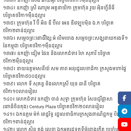
១៣៣៖ ឧកញ៉ា សេង ឆាយអ៊ួរ បរិច្ចាគថវិកា១ម៉ឺនដុល្លារ
១៣៤៖ ឧកញ៉ា ស្រី ណារួម អគ្គនាយិកា ក្រុមហ៊ុន រួយ អ៉ិនហ្វីនីធី
បរិច្ចាគថវិកា១ម៉ឺនដុល្លារ
១៣៥៖ ក្រុមហ៊ុន វី ប៊ី អិន ឌី ប៊ីល អេន ឌីវេឡុបម៉ិន ឯ.ក បរិច្ចាគ
ថវិកា២ពាន់ដុល្លារ
១៣៦៖ សម្ដេចព្រះពោធិ៍វ័ង្ស អំ លឹមហេង សម្ដេចព្រះសង្ឃនាយករងទី១
នៃកម្ពុជា បរិច្ចាគថវិកា១ម៉ឺនដុល្លារ
១៣៧៖ ឧកញ៉ា ជៀម ផែន និងលោកជំទាវ ហៃ សុភារី បរិច្ចាគ
ថវិកា២ម៉ឺនដុល្លារ
១៣៨៖ នាយឧត្តមសេនីយ៍ សម តារា អនុរដ្ឋលេខាធិកា ក្រសួងមហាផ្ទៃ
បរិច្ចាគថវិកា៥០០ដុល្លារ
១៣៩៖ លោក ទី សុគន្ធ និងលោកស្រី ឃុន ធានី បរិច្ចាគ
ថវិកា១០លានរៀល
១៤០៖ លោកជំទាវ ឧកញ៉ា ចាន់ សុទ្ធា ក្រុមហ៊ុន សែនជូរីផ្លាសា
(ពោធិចិនតុង) Century Plaza បរិច្ចាគថវិកា២០លានរៀល
១៤១៖ ឯកឧត្តម ម៉ក់ ពេជ្ជរិទ្ធ រដ្ឋលេខាធិការក្រសួងពាណិជ្ជកម្ម បិរច្ចាគ
ថវិកា១ពាន់ដុល្លារ
១៤២៖ លោក ស៊ិន គង់ លេខា ឯកអគ្គរដ្ឋទូតទីម័រខាងកើត ប្រចាំនៅ