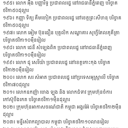
១៩៥៖ លោក អ៉ឹង បញ្ញារិទ្ធ ប្រជាពលរដ្ឋ នៅរាជធានីភ្នំពេញ បរិច្ចាគ
ថវិកា៥០ដុល្លារ
១៩៦៖ កញ្ញា ទិត្យ គឹមហៀក ប្រជាពលរដ្ឋ នៅខេត្តព្រះសីហនុ បរិច្ចាគ
ថវិកា៥០ដុល្លារ
១៩៧៖ លោក អៀម ប៊ុនធឿន បុគ្គលិក សណ្ឋាគារ សូហ្វីតែលភូគីត្រា
បរិច្ចាគថវិកា១០ម៉ឺនរៀល
១៩៨៖ លោក ជេនី សំឡេងពិត ប្រជាពលរដ្ឋ នៅរាជធានីភ្នំពេញ
បរិច្ចាគថវិកា១០ម៉ឺនរៀល
១៩៩៖ លោក ជូ សេរីយ៉ា ប្រជាពលរដ្ឋ នៅខេត្តកោះកុង បរិច្ចាគ
ថវិកា២០ម៉ឺនរៀល
២០០៖ លោក សរ សំអាត ប្រជាពលរដ្ឋ នៅប្រទេសអូស្ត្រាលី បរិច្ចាគ
ថវិកា៧០ដុល្លារ
២០១៖ លោកឧកញ៉ា ហេង ឡុង និង លោកជំទាវ ក្រុមហ៊ុនចំការ
កៅស៊ូបឹងកេត បរិច្ចាគថវិកា១ម៉ឺនដុល្លារ
២០២៖ ក្រុមហ៊ុនអាកាសចរណ៍ជាតិ កម្ពុជា អង្គរអ៊ែ បរិច្ចាគថវិកា២ម៉ឺន
ដុល្លារ
២០៣៖ មន្ទីរសំរាកព្យាបាល កម្ពុជា បរិច្ចាគថវិកា១០លានរៀល