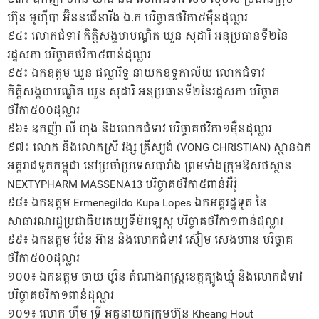
ហ៊ុន មូហ៊ីបា អ៊ិននជើនារីង ឯ.ក បរិច្ចាគថវិកា៥ម៉ឺនដុល្លារ
៩៤៖ លោកជំទាវ កិត្តិសង្គហបណ្ឌិត ឃួន សុដារី អនុប្រធានទី២នៃ
រដ្ឋសភា បរិច្ចាគថវិកា៥ពាន់ដុល្លារ
៩៥៖ ឯកឧត្តម ឃួន ផល្លារិទ្ឋ នាយកខុទ្ទកាល័យ លោកជំទាវ
កិត្តិសង្គហបណ្ឌិត ឃួន សុដារី អនុប្រធានទី២នៃរដ្ឋសភា បរិច្ចាគ
ថវិកា៥០០ដុល្លារ
៩៦៖ ឧកញ៉ា លី ហុង និងលោកជំទាវ បរិច្ចាគថវិកា១ម៉ឺនដុល្លារ
៩៧៖ លោក និងលោកស្រី វង្ស គ្រីស្យង់ (VONG CHRISTIAN) ស្ថានឯក
អគ្គរាជទូតកម្ពុជា នៅប្រចាំប្រទេសបារាំង ព្រមទាំងក្រុមឱសថស្ថាន
NEXTYPHARM MASSENA13 បរិច្ចាគថវិកា៥ពាន់អឺរ៉ូ
៩៨៖ ឯកឧត្តម Ermenegildo Kupa Lopes ឯកអគ្គរដ្ឋទូត នៃ
សាធារណរដ្ឋប្រជាធិបតេយ្យទីម័រឡេស្ត បរិច្ចាគថវិកា១ពាន់ដុល្លារ
៩៩៖ ឯកឧត្តម ប៉ែន អ៊ាន និងលោកជំទាវ ស៊ៀម សេងហាន បរិច្ចាគ
ថវិកា៥០០ដុល្លារ
១០០៖ ឯកឧត្តម ចាយ បូរិន តំណាងរាស្ត្រខេត្តត្បូងឃ្មុំ និងលោកជំទាវ
បរិច្ចាគថវិកា១ពាន់ដុល្លារ
១០១៖ លោក ហ៊ឹម ទ្រី អគ្គនាយកក្រុមហ៊ុន Kheang Hout