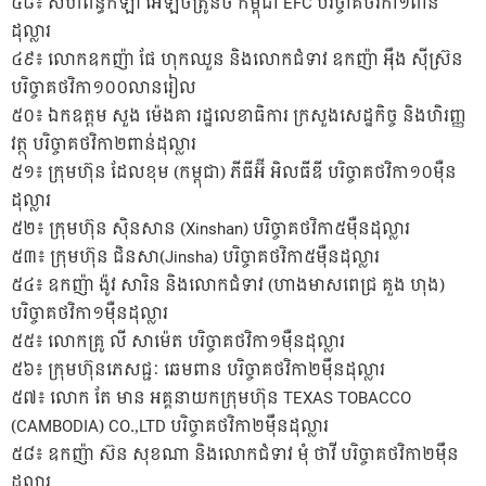
៤៨៖ សហព័ន្ធកីឡា អេឡិចត្រូនិច កម្ពុជា EFC បរិច្ចាគថវិកា១ពាន់
ដុល្លារ
៤៩៖ លោកឧកញ៉ា ផែ ហុកឈួន និងលោកជំទាវ ឧកញ៉ា អ៉ឹង ស៊ីស៊្រន
បរិច្ចាគថវិកា១០០លានរៀល
៥០៖ ឯកឧត្តម សួង ម៉េងគា រដ្ឋលេខាធិការ ក្រសួងសេដ្ឋកិច្ច និងហិរញ្ញ
វត្ថុ បរិច្ចាគថវិកា២ពាន់ដុល្លារ
៥១៖ ក្រុមហ៊ុន ដែលខុម (កម្ពុជា) ភីធីអ៊ី អិលធីឌី បរិច្ចាគថវិកា១០ម៉ឺន
ដុល្លារ
៥២៖ ក្រុមហ៊ុន ស៊ិនសាន (Xinshan) បរិច្ចាគថវិកា៥ម៉ឺនដុល្លារ
៥៣៖ ក្រុមហ៊ុន ជិនសា(Jinsha) បរិច្ចាគថវិកា៥ម៉ឺនដុល្លារ
៥៤៖ ឧកញ៉ា ង៉ូវ សារិន និងលោកជំទាវ (ហាងមាសពេជ្រ គួង ហុង)
បរិច្ចាគថវិកា១ម៉ឺនដុល្លារ
៥៥៖ លោកគ្រូ លី សាម៉េត បរិច្ចាគថវិកា១ម៉ឺនដុល្លារ
៥៦៖ ក្រុមហ៊ុនភេសជ្ជៈ ឆេមពាន បរិច្ចាគថវិកា២ម៉ឹនដុល្លារ
៥៧៖ លោក តែ មាន អគ្គនាយកក្រុមហ៊ុន TEXAS TOBACCO
(CAMBODIA) CO.,LTD បរិច្ចាគថវិកា២ម៉ឹនដុល្លារ
៥៨៖ ឧកញ៉ា ស៊ន សុខណា និងលោកជំទាវ មុំ ថាវី បរិច្ចាគថវិកា២ម៉ឹន
ដុល្លារ