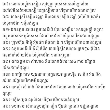
៦៧៖ លោកបណ្ឌិត សៀន សុវណ្ណា ម្ចាស់សាកលវិទ្យាល័យ
សៅស៍អ៉ីសថ៍អេយសៀ ខេត្តសៀមរាប បរិច្ចាគថវិកា៥លានរៀល
៦៨៖ លោកស្រី សៀង វណ្ណា និងលោក សៀង វណ្ឌី (ស៉ីស៉ីធម្មជាតិ)
បរិច្ចាគថវិកា១ម៉ឺនដុល្លារ
៦៩៖ ឯកឧត្ដម នាយឧត្តមសេនីយ៍ ប៉ុល សារឿន ទេសរដ្ឋមន្ត្រី ទទួល
បន្ទុកបេសកកម្មពិសេស និងលោកជំទាវ បរិច្ចាគថវិកា៥ពាន់ដុល្លារ
៧០៖ ក្រុមហ៊ុន អ៊ាម៉្លូ អ៉ីមផត អិចផត ឯ.ក បរិច្ចាគថវិកា២ពាន់ដុល្លារ
៧១៖ ឧត្តមសេនីយ៍ត្រី អ៉ី ចំរើន នាយប៉ុស្តិ៍នគរបាលច្រកទ្វារព្រំដែន
អន្តរជាតិប៉ោយប៉ែត បរិច្ចាគថវិកា១ពាន់ដុល្លារ
៧២៖ ឯកឧត្តម ជា សំណាង និងលោកជំទាវ សេង គាង បរិច្ចាគ
ថវិកា៥ពាន់ដុល្លារ
៧៣៖ ឧកញ៉ា ជាម ឃុនណាត អគ្គនាយកក្រុមហ៊ុន ខេ អិន អិន និង
ភរិយា បរិច្ចាគថវិកា២ម៉ឺនដុល្លារ
៧៤៖ ឧកញ៉ា សំ អាង និងលោកជំទាវ ឈុន លាង បរិច្ចាគថវិកា១០ម៉ឺន
ដុល្លារ
៧៥៖ មន្ទីរសម្ភព ណូប៊ែល បរិច្ចាគថវិកា៥ពាន់ដុល្លារ
៧៦៖ មហាឧបាសិកាធម្មបណ្ឌិត ញឹក ប៊ុនថា ប្រធាន មជ្ឈមណ្ឌល