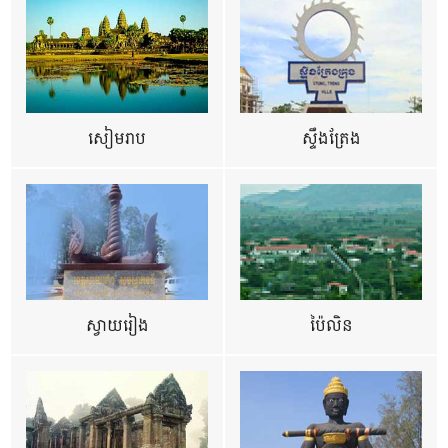
សៀមរាប
ស្ទឹងត្រែង
ស្វាយរៀង
ប៉ៃលិន