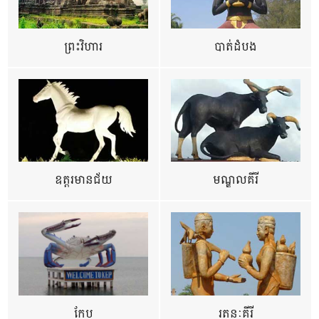
ព្រះវិហារ
បាត់ដំបង
ឧត្ដរមានជ័យ
មណ្ឌលគីរី
កែប
រតនៈគីរី