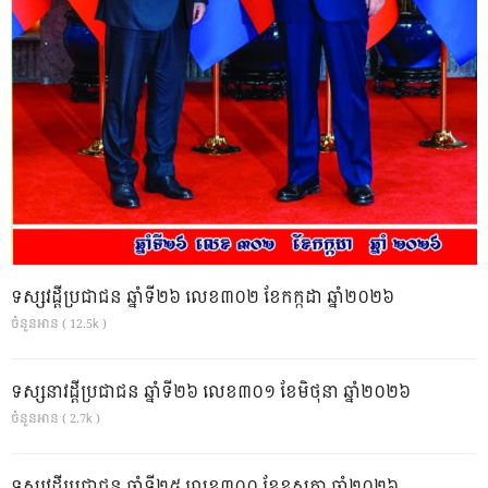
ទស្សវដ្តីប្រជាជន ឆ្នាំទី២៦ លេខ៣០២ ខែកក្កដា ឆ្នាំ២០២៦
ចំនួនអាន ( 12.5k )
ទស្សនាវដ្ដីប្រជាជន ឆ្នាំទី២៦ លេខ៣០១ ខែមិថុនា ឆ្នាំ២០២៦
ចំនួនអាន ( 2.7k )
ទស្សវដ្តីប្រជាជន ឆ្នាំទី២៥ លេខ៣០០ ខែឧសភា ឆ្នាំ២០២៦