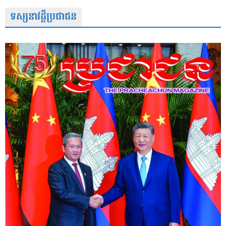
ទស្សនាវដ្តីប្រជាជន