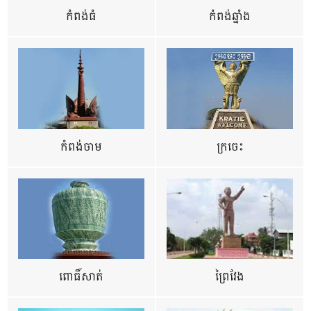
កំពង់ធំ
កំពង់ឆ្នាំង
កំពង់ចាម
ក្រចេះ
ពោធិ៍សាត់
ព្រៃវែង