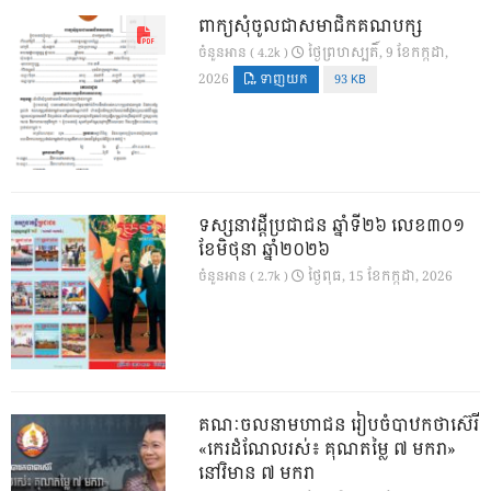
ពាក្យសុំចូលជាសមាជិកគណបក្ស
ថ្ងៃ​ព្រហស្បតិ៍, 9 ខែ​កក្កដា,
ចំនួនអាន ( 4.2k )
2026
ទាញយក
93 KB
ទស្សនាវដ្ដីប្រជាជន ឆ្នាំទី២៦ លេខ៣០១
ខែមិថុនា ឆ្នាំ២០២៦
ថ្ងៃ​ពុធ, 15 ខែ​កក្កដា, 2026
ចំនួនអាន ( 2.7k )
គណៈចលនាមហាជន រៀបចំបាឋកថាស៊េរី
«កេរដំណែលរស់៖ គុណតម្លៃ ៧ មករា»
នៅវិមាន ៧ មករា