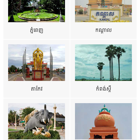
ភ្នំពេញ
កណ្តាល
តាកែវ
កំពង់ស្ពឺ