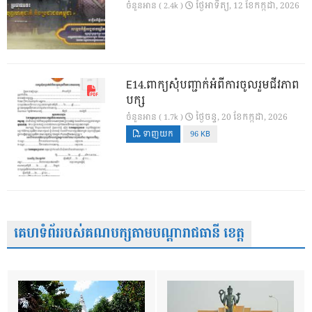
ថ្ងៃ​អាទិត្យ, 12 ខែ​កក្កដា, 2026
ចំនួនអាន ( 2.4k )
E14.ពាក្យសុំបញ្ជាក់អំពីការចូលរួមជីវភាព
បក្ស
ថ្ងៃ​ចន្ទ, 20 ខែ​កក្កដា, 2026
ចំនួនអាន ( 1.7k )
ទាញយក
96 KB
គេហទំព័ររបស់គណបក្សតាមបណ្តារាជធានី ខេត្ត