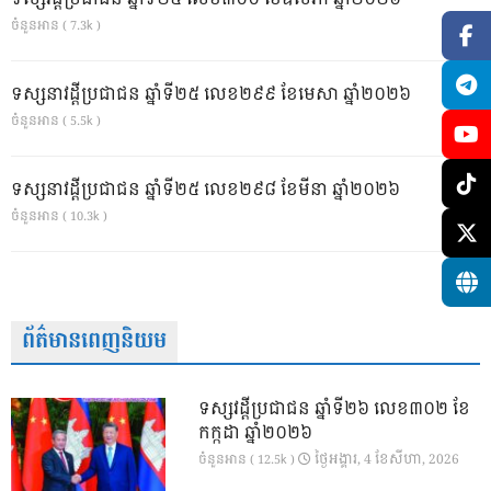
ចំនួនអាន ( 7.3k )
ទស្សនាវដ្ដីប្រជាជន ឆ្នាំទី២៥ លេខ២៩៩ ខែមេសា ឆ្នាំ២០២៦
ចំនួនអាន ( 5.5k )
ទស្សនាវដ្ដីប្រជាជន ឆ្នាំទី២៥ លេខ២៩៨ ខែមីនា ឆ្នាំ២០២៦
ចំនួនអាន ( 10.3k )
ព័ត៌មានពេញនិយម
ទស្សវដ្តីប្រជាជន ឆ្នាំទី២៦ លេខ៣០២ ខែ
កក្កដា ឆ្នាំ២០២៦
ថ្ងៃ​អង្គារ, 4 ខែ​សីហា, 2026
ចំនួនអាន ( 12.5k )