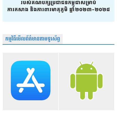
កម្មវិធីមើលព័ត៌មានតាមទូរស័ព្វ