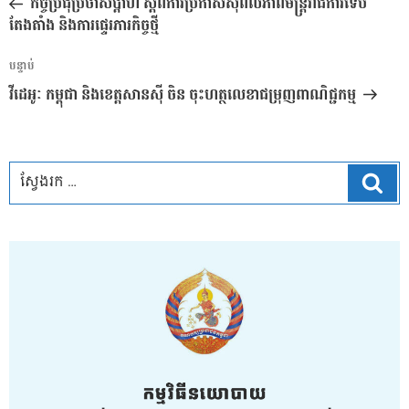
កិច្ចប្រជុំប្រចាំសប្តាហ៍ ស្តីពីការប្រកាសសុពលភាពមន្ត្រីរាជការទើប
ប្រកាស
តែងតាំង និងការផ្ទេរភារកិច្ចថ្មី
អត្ថបទ
បន្ទាប់
បន្ទាប់
វីដេអូៈ កម្ពុជា និងខេត្តសានស៊ី ចិន ចុះហត្ថលេខាជម្រុញពាណិជ្ជកម្ម
ស្វែ