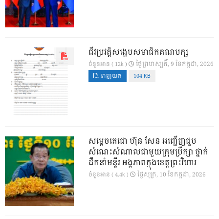
ជីវប្រវត្តិសង្ខេបសមាជិកគណបក្ស
ថ្ងៃ​ព្រហស្បតិ៍, 9 ខែ​កក្កដា, 2026
ចំនួនអាន ( 12k )
ទាញយក
104 KB
សម្តេចតេជោ ហ៊ុន សែន អញ្ជើញជួប
សំណេះសំណាលជាមួយក្រុមប្រឹក្សា ថ្នាក់
ដឹកនាំមន្ទីរ អង្គភាពក្នុងខេត្តព្រះវិហារ
ថ្ងៃ​សុក្រ, 10 ខែ​កក្កដា, 2026
ចំនួនអាន ( 4.4k )