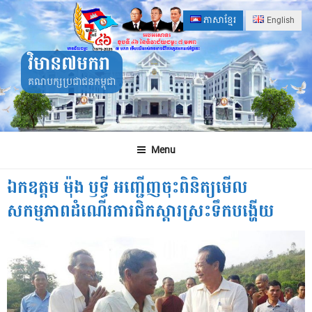
Skip
ភាសាខ្មែរ
English
to
content
វិមាន៧មករា
គណបក្សប្រជាជនកម្ពុជា
Menu
ឯកឧត្តម ម៉ុង ឫទ្ធី អញ្ជើញចុះពិនិត្យមើល
សកម្មភាពដំណើរការជិកស្តារស្រះទឹកបង្ហើយ