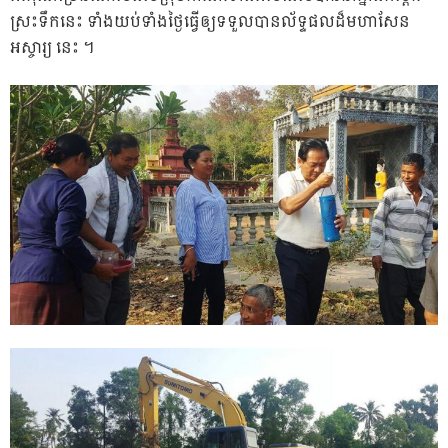
ស្រះទឹកនេះ ទាំងយប់ទាំងថ្ងៃធ្វើឲ្យទទួលបានល័ទ្ទផលដ៏មហាសែន
អស្ចារ្យ នេះ ។