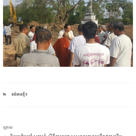
CATEGORIES
ពត៌មានថ្មីៗ
ការ​
អត្ថបទ
ក្រោយ
នាំទិស​
មុន