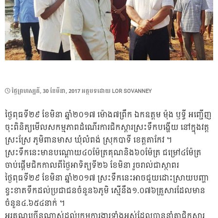
POSTED
ថ្ងៃ​ព្រហស្បតិ៍, 30 ខែ​មីនា, 2017
អត្ថបទដោយ
LOR SOVANNEY
ON
ថ្ងៃពុធទី២៩ ខែមិនា ឆ្នាំ២០១៧ ម៉ោង៧ព្រឹក ឯកឧត្តម ម៉ុង ឫទ្ធី អញ្ជើញ
ចុះពិនិត្យមើលសកម្មភាពដំណើរការជិកស្តារស្រះទឹកបង្ហើយ នៅក្នុងវត្ត
ស្រះស្រែ ភូមិពានមាស ឃុំលំពង់ ស្រុកបាទី ខេត្តតាកែវ ។
ស្រះទឹកនេះមានបណ្តោយ៤០ម៉ែត្រគុណនិង៦០ម៉ែត្រ ជម្រៅ៤ម៉ែត្រ
ចាប់ផ្តើមជិកកាលពីថ្ងៃអាទិត្យទី២៦ ខែមិនា រួចរាល់ជាស្ថាពរ
ថ្ងៃពុធទី២៩ ខែមិនា ឆ្នាំ២០១៧ ស្រះទឹកនេះអាចជួយដោះស្រាយបញ្ហា
ខ្វះខាតទឹកដល់ប្រជាជនចំនួន៦ភូមិ ស្មើនឹង១.០៧៦គ្រួសារដែលមាន
ចំនួន៤.៦៥៤នាក់ ។
អរគុណច្រើនណាស់ដល់ក្រុមការងារទាំងអស់ដែលបាននាំគ្នាជិកស្តារ