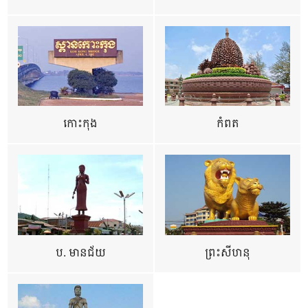
កោះកុង
កំពត
ប. មានជ័យ
ព្រះសីហនុ