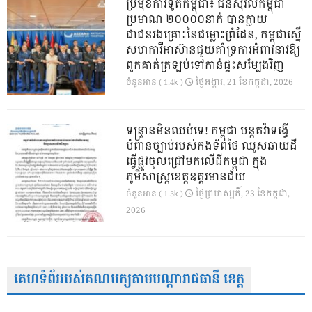
ប្រមុខការទូតកម្ពុជា៖ ជនស៊ីវិលកម្ពុជា
ប្រមាណ ២០០០០នាក់ បានក្លាយ
ជាជនរងគ្រោះនៃជម្លោះព្រំដែន, កម្ពុជាស្នើ
សហការីអាស៊ានជួយគាំទ្រការអំពាវនាវឱ្យ
ពួកគាត់ត្រឡប់ទៅកាន់ផ្ទះសម្បែងវិញ
ថ្ងៃ​អង្គារ, 21 ខែ​កក្កដា, 2026
ចំនួនអាន ( 1.4k )
ទន្ទ្រានមិនឈប់ទេ! កម្ពុជា បន្តតវ៉ាទង្វើ
បំពានច្បាប់របស់កងទ័ពថៃ ឈូសឆាយដី
ធ្វើផ្លូវចូលជ្រៅមកលើដីកម្ពុជា ក្នុង
ភូមិសាស្ត្រខេត្តឧត្តរមានជ័យ
ថ្ងៃ​ព្រហស្បតិ៍, 23 ខែ​កក្កដា,
ចំនួនអាន ( 1.3k )
2026
គេហទំព័ររបស់គណបក្សតាមបណ្តារាជធានី ខេត្ត