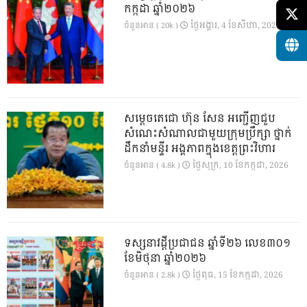
កក្កដា ឆ្នាំ២០២៦
ថ្ងៃ​អង្គារ, 4 ខែ​សីហា, 2026
ចំនួនអាន ( 20k )
សម្តេចតេជោ ហ៊ុន សែន អញ្ជើញជួប
សំណេះសំណាលជាមួយក្រុមប្រឹក្សា ថ្នាក់
ដឹកនាំមន្ទីរ អង្គភាពក្នុងខេត្តព្រះវិហារ
ថ្ងៃ​សុក្រ, 10 ខែ​កក្កដា, 2026
ចំនួនអាន ( 4.8k )
ទស្សនាវដ្ដីប្រជាជន ឆ្នាំទី២៦ លេខ៣០១
ខែមិថុនា ឆ្នាំ២០២៦
ថ្ងៃ​ពុធ, 15 ខែ​កក្កដា, 2026
ចំនួនអាន ( 2.8k )