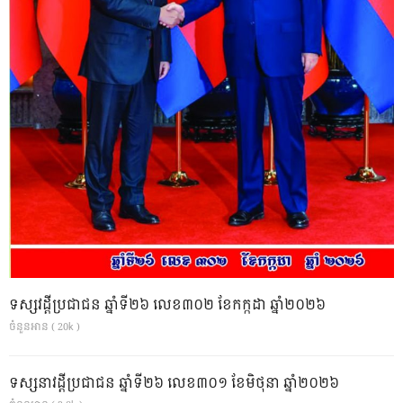
ទស្សវដ្តីប្រជាជន ឆ្នាំទី២៦ លេខ៣០២ ខែកក្កដា ឆ្នាំ២០២៦
ចំនួនអាន ( 20k )
ទស្សនាវដ្ដីប្រជាជន ឆ្នាំទី២៦ លេខ៣០១ ខែមិថុនា ឆ្នាំ២០២៦