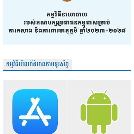
កម្មវិធីមើលព័ត៌មានតាមទូរស័ព្វ