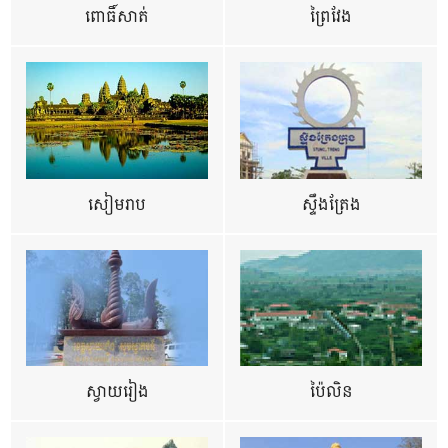
ពោធិ៍សាត់
ព្រៃវែង
សៀមរាប
ស្ទឹងត្រែង
ស្វាយរៀង
ប៉ៃលិន