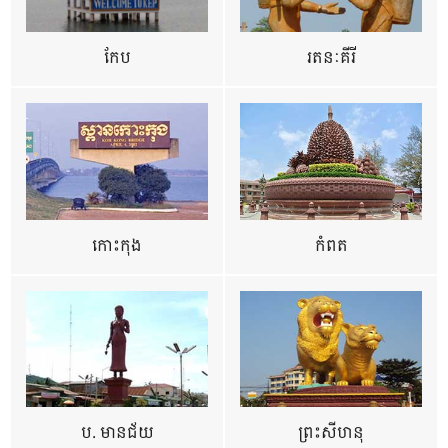
កែប
រតនៈគីរី
កោះកុង
កំពត
ប. មានជ័យ
ព្រះសីហនុ