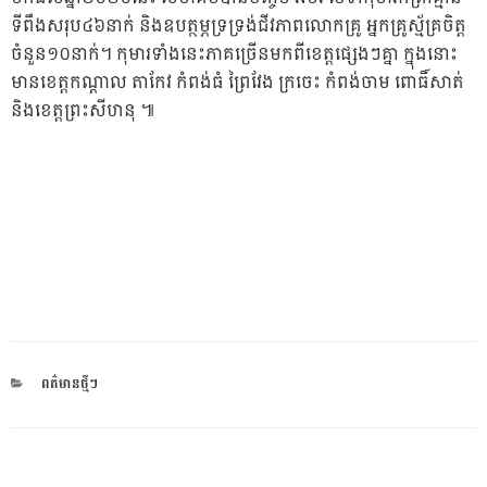
ទីពឹងសរុប៤៦នាក់ និងឧបត្ថម្ភទ្រទ្រង់ជីវភាពលោកគ្រូ អ្នកគ្រូស្ម័គ្រចិត្ត
ចំនួន១០នាក់។ កុមារទាំងនេះភាគច្រើនមកពីខេត្តផ្សេងៗគ្នា ក្នុងនោះ
មានខេត្តកណ្តាល តាកែវ កំពង់ធំ ព្រៃវែង ក្រចេះ កំពង់ចាម ពោធិ៍សាត់
និងខេត្តព្រះសីហនុ ៕
CATEGORIES
ពត៌មានថ្មីៗ