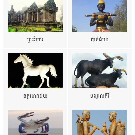
ព្រះវិហារ
បាត់ដំបង
ឧត្ដរមានជ័យ
មណ្ឌលគីរី