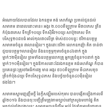
អំណោយដែលបានដែល ឯកឧត្តម គង់ សោភ័ណ្ឌ ប្រគល់ជូនដល់
សមាគម នាពេលនោះមាន៖ អង្ករ ២.០០០គីឡូក្រាម មី៣០កេស ត្រីខ
កំប៉ុង៣កេស ទឹកត្រី១០យួរ ទឹកស៊ីអ៊ីវ១០យួរ សាប៊ូ២កេស ទឹក
បរិសុទ្ធ២០ដបធំ អាល់កុល៣០លីត្រ ម៉ាស់៥០០បន្ទះ ថវិកាឧបត្ថម្ភ
សមាគមចំនួន ៣លានរៀល។ ក្នុងនោះថវិកា លោកឧកញ៉ា គិត ចាន់ថា
ជួយឧបត្ថម្ភ១លានរៀល និងឧបត្ថម្ភកុមារចំនួន៤៦នាក់ ក្នុង
ម្នាក់ៗ២ម៉ឺនរៀល ព្រមទាំងឧបត្ថម្ភលោកគ្រូ អ្នកគ្រូចំនួន១០នាក់ ក្នុង
ម្នាក់ៗ១០ម៉ឺនរៀល។ ក្នុងឱកាសនោះដែរឯកឧត្តម គង់សោភ័ណ្ឌ ក៏បាន
ប្រគេនព្រះគ្រូចៅអធិការវត្ត មាន អង្ករ ៥០០គីឡូក្រាម មី៤កេសតូច
ត្រីខកំប៉ុង៤យួរ ទឹកបរិសុទ្ធ៤កេស និងបច្ច័យចំនួន៤០ម៉ឺនរៀល
ផងដែរ។
សមាគមស្នាមញញឹមថ្មី នៃក្តីសង្ឃឹមរបស់កុមារ បានបង្កើតឡើងកាលពី
ឆ្នាំ២០១៦ និងបានចុះបញ្ជីត្រឹមត្រូវតាមច្បាប់នៅក្រសួងមហាផ្ទៃ គិត
មកដល់ឆ្នាំ២០២០នេះ សមាគមបានចិញ្ចឹម អប់រំ ថែទាំកុមារកំព្រាគ្មាន