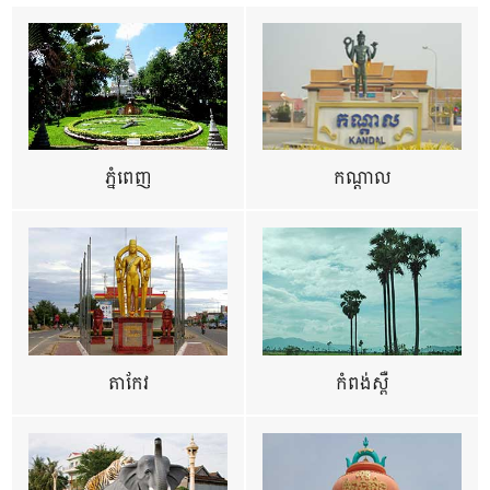
ភ្នំពេញ
កណ្តាល
តាកែវ
កំពង់ស្ពឺ