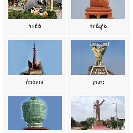
កំពង់ធំ
កំពង់ឆ្នាំង
កំពង់ចាម
ក្រចេះ