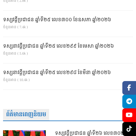
ចំនួនអាន ( 2.8k )
ទស្សវដ្តីប្រជាជន ឆ្នាំទី២៥ លេខ៣០០ ខែឧសភា ឆ្នាំ២០២៦
ចំនួនអាន ( 7.4k )
ទស្សនាវដ្ដីប្រជាជន ឆ្នាំទី២៥ លេខ២៩៩ ខែមេសា ឆ្នាំ២០២៦
ចំនួនអាន ( 5.6k )
ទស្សនាវដ្ដីប្រជាជន ឆ្នាំទី២៥ លេខ២៩៨ ខែមីនា ឆ្នាំ២០២៦
ចំនួនអាន ( 10.4k )
ព័ត៌មានពេញនិយម
ទស្សវដ្តីប្រជាជន ឆ្នាំទី២៦ លេខ៣០២ ខែ