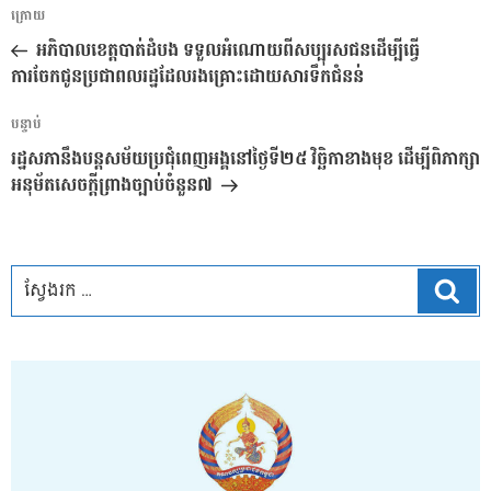
ការ​
អត្ថបទ
ក្រោយ
នាំទិស​
មុន
អភិបាលខេត្តបាត់ដំបង ទទួលអំណោយពីសប្បុរសជនដើម្បីធ្វើ
ប្រកាស
ការចែកជូនប្រជាពលរដ្ឋដែលរងគ្រោះដោយសារទឹកជំនន់
អត្ថបទ
បន្ទាប់
បន្ទាប់
រដ្ឋសភានឹងបន្តសម័យប្រជុំពេញអង្គនៅថ្ងៃទី២៥​ វិច្ឆិកាខាងមុខ ដើម្បីពិភាក្សា
អនុម័តសេចក្តីព្រាងច្បាប់ចំនួន៧
ស្វែ