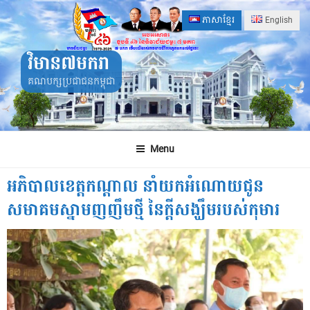
Skip
ភាសាខ្មែរ
English
to
content
វិមាន៧មករា
គណបក្សប្រជាជនកម្ពុជា
Menu
អភិបាលខេត្តកណ្តាល នាំយកអំណោយជូន
សមាគមស្នាមញញឹមថ្មី នៃក្តីសង្ឃឹមរបស់កុមារ