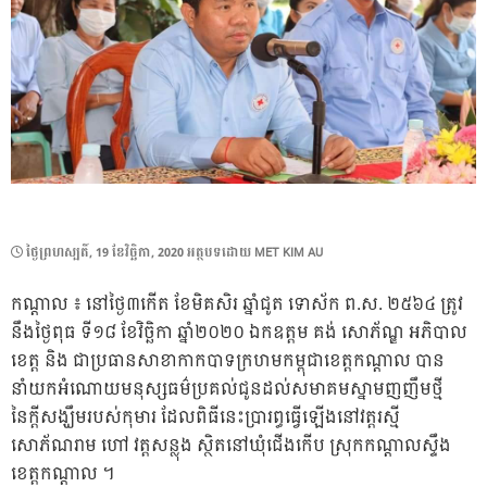
POSTED
ថ្ងៃ​ព្រហស្បតិ៍, 19 ខែ​វិច្ឆិកា, 2020
អត្ថបទដោយ
MET KIM AU
ON
កណ្តាល ៖ នៅថ្ងៃ៣កើត ខែមិគសិរ ឆ្នាំជូត ទោស័ក ព.ស. ២៥៦៤ ត្រូវ
នឹងថ្ងៃពុធ ទី១៨ ខែវិច្ឆិកា ឆ្នាំ២០២០ ឯកឧត្តម គង់ សោភ័ណ្ឌ អភិបាល
ខេត្ត និង ជាប្រធានសាខាកាកបាទក្រហមកម្ពុជាខេត្តកណ្តាល បាន
នាំយកអំណោយមនុស្សធម៌ប្រគល់ជូនដល់សមាគមស្នាមញញឹមថ្មី
នៃក្តីសង្ឃឹមរបស់កុមារ ដែលពិធីនេះប្រារព្ធធ្វើឡើងនៅវត្តរស្មី
សោភ័ណរាម ហៅ វត្តសន្លុង ស្ថិតនៅឃុំជើងកើប ស្រុកកណ្តាលស្ទឹង
ខេត្តកណ្តាល ។