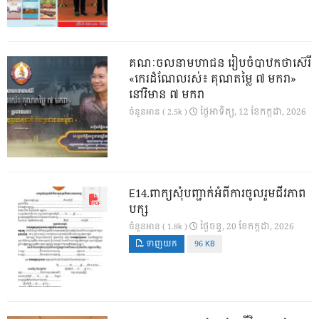
គណៈចលនាមហាជន រៀបចំបាឋកថាស៊េរី
«កេរដំណែលរស់៖ គុណតម្លៃ ៧ មករា»
នៅវិមាន ៧ មករា
ថ្ងៃ​អាទិត្យ, 12 ខែ​កក្កដា, 2026
ចំនួនអាន ( 2.5k )
E14.ពាក្យសុំបញ្ជាក់អំពីការចូលរួមជីវភាព
បក្ស
ថ្ងៃ​ចន្ទ, 20 ខែ​កក្កដា, 2026
ចំនួនអាន ( 1.8k )
ទាញយក
96 KB