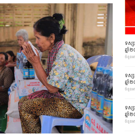
ទស្ស
ឆ្នា
ចំនួនអ
ទស្ស
ឆ្នា
ចំនួនអា
ទស្ស
ឆ្នា
ចំនួនអា