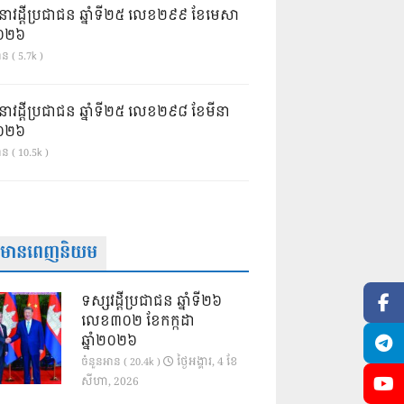
នាវដ្ដីប្រជាជន ឆ្នាំទី២៥ លេខ២៩៩ ខែមេសា
ំ២០២៦
ន ( 5.7k )
នាវដ្ដីប្រជាជន ឆ្នាំទី២៥ លេខ២៩៨ ខែមីនា
ំ២០២៦
ាន ( 10.5k )
ត៌មានពេញនិយម
ទស្សវដ្តីប្រជាជន ឆ្នាំទី២៦
លេខ៣០២ ខែកក្កដា
ឆ្នាំ២០២៦
ថ្ងៃ​អង្គារ, 4 ខែ​
ចំនួនអាន ( 20.4k )
សីហា, 2026