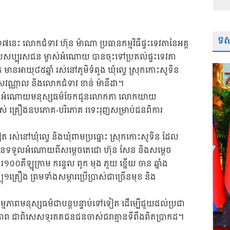
ទស្
១៧នេះ លោកជំទាវ ហ៊ុន ម៉ាណា ប្រធានកម្មវិធីផ្ទះទេវតានៃអគ្គ
ាមួយសប្បុរសជន ម្ចាស់អំណោយ បានចុះទៅប្រគល់ផ្ទះទេវតា
ាយុ៨៥ឆ្នាំ រស់នៅភូមិទំពូង ឃុំល្វេ ស្រុកកោះសូទិន
វណ្ណាល និងលោកជំទាវ ខាន់ ម៉ានីដា។
នាំយកអំណោយមនុស្សធម៌ចែកជូនលោកតា លោកយាយ
្រាស់ គ្រឿងឧបភោគ-បរិភោគ រទេះរុញសម្រាប់ជនពិការ
ស់នៅឃុំល្វេ និងឃុំពាមប្រធ្នោះ ស្រុកកោះសូទិន ដែល
រូវបានទទួលអំណោយពីសម្តេចតេជោ ហ៊ុន សែន និងសម្តេច
អង្ករ១០០គីឡូក្រាម កន្ទេល ពូក មុង ភួយ ខ្នើយ ចាន ឆ្នាំង
យុ១គ្រឿង ព្រមទាំងសម្ភារប្រើប្រាស់ជាច្រើនមុខ និង
សកម្មភាពមនុស្សធម៌ជាបន្តបន្ទាប់ទៅទៀត ដើម្បើជួយដល់ប្រជា
ងជីវភាព ជាពិសេសទុរគតជនជនចាស់ជរាគ្មានទីពឹងពិតប្រាកដ។