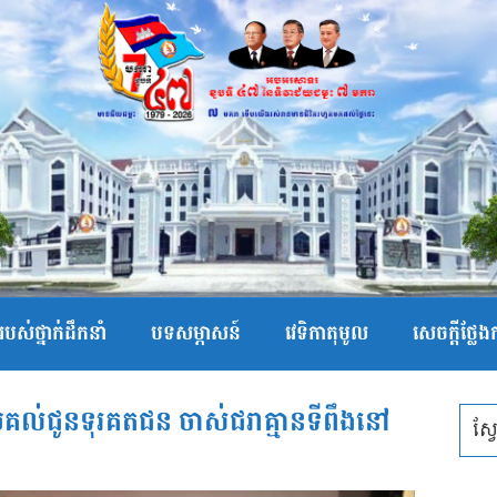
បស់ថ្នាក់ដឹកនាំ
បទសម្ភាសន៍
វេទិកាតុមូល
សេចក្ដីថ្លែ
ប្រគល់ជូនទុរគតជន ចាស់ជរាគ្មានទីពឹងនៅ