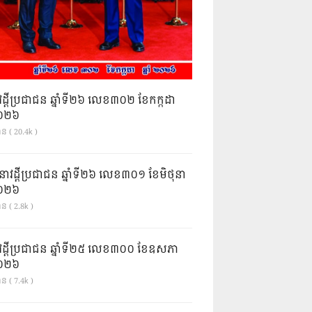
វដ្តីប្រជាជន ឆ្នាំទី២៦ លេខ៣០២ ខែកក្កដា
ំ២០២៦
ាន ( 20.4k )
នាវដ្ដីប្រជាជន ឆ្នាំទី២៦ លេខ៣០១ ខែមិថុនា
ំ២០២៦
ន ( 2.8k )
វដ្តីប្រជាជន ឆ្នាំទី២៥ លេខ៣០០ ខែឧសភា
ំ២០២៦
ន ( 7.4k )