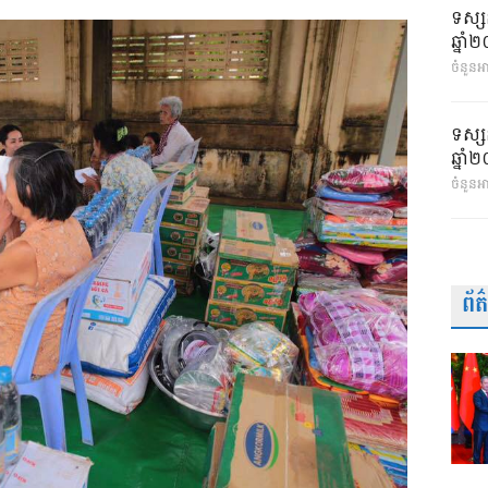
ទស្ស
ឆ្នា
ចំនួនអា
ទស្ស
ឆ្នា
ចំនួនអ
ព័