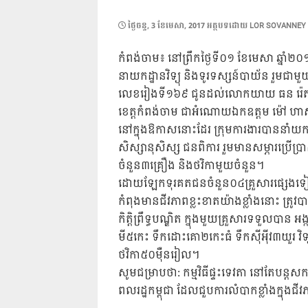
POSTED
ថ្ងៃ​ចន្ទ, 3 ខែ​មេសា, 2017
អត្ថបទដោយ
LOR SOVANNEY
ON
កំពង់ចាម៖ នៅព្រឹកថ្ងៃទី០១ ខែមេសា ឆ្នាំ២០
នាយកដ្ឋានវិទ្យុ និងទូរទស្សន៍បាយ័ន រួមជ
លេខរៀងទី១៦៩ ជូនដល់លោកយាយ ធន រ៉េត មានអ
ខេត្តកំពង់ចាម ជាអំណោយឯកឧត្តម ម៉ៅ ហាស
នៅក្នុងឱកាសនោះដែរ ក្រុមការងារបាន
សិស្សានុសិស្ស ជនពិការ រួមមានសម្ភារប្រើប
ចំនួន៣គ្រឿង និងថវិកាមួយចំនួន។
ដោយឡែកទុរគតជនចំនួន០៤គ្រួសារផ្សេងទៀត រ
កំពុងមានជីវភាពខ្លះខាតយ៉ាងខ្លាំងនោះ ត្
កិត្តិព្រឹទ្ធបណ្ឌិត ក្នុងមួយគ្រួសារទទួលបាន 
មី៥កេះ ទឹកដោះគោ២កេះធំ ទឹកសុីអុីវ៣យួរ វិទ្
ថវិកា៥០មុឺនរៀល។
សូមជម្រាបថា: កម្មវិធីផ្ទះទេវតា នៅតែបន្ត
ពលរដ្ឋកម្ពុជា ដែលជួបការលំបាកខ្លាំងក្នុ