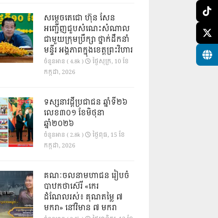
សម្តេចតេជោ ហ៊ុន សែន
អញ្ជើញជួបសំណេះសំណាល
ជាមួយក្រុមប្រឹក្សា ថ្នាក់ដឹកនាំ
មន្ទីរ អង្គភាពក្នុងខេត្តព្រះវិហារ
ថ្ងៃ​សុក្រ, 10 ខែ​
ចំនួនអាន ( 4.8k )
កក្កដា, 2026
ទស្សនាវដ្ដីប្រជាជន ឆ្នាំទី២៦
លេខ៣០១ ខែមិថុនា
ឆ្នាំ២០២៦
ថ្ងៃ​ពុធ, 15 ខែ​
ចំនួនអាន ( 2.8k )
កក្កដា, 2026
គណៈចលនាមហាជន រៀបចំ
បាឋកថាស៊េរី «កេរ
ដំណែលរស់៖ គុណតម្លៃ ៧
មករា» នៅវិមាន ៧ មករា