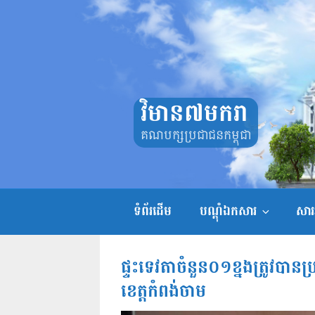
Skip
to
content
វិមាន៧មករា
គណបក្សប្រជាជនកម្ពុជា
ទំព័រដើម
បណ្តុំឯកសារ
សាររ
ផ្ទះទេវតាចំនួន០១ខ្នងត្រូវបាន
ខេត្តកំពង់ចាម