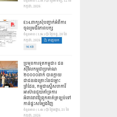
ថ្ងៃ​អាទិត្យ, 12 ខែ​
ចំនួនអាន ( 2.5k )
កក្កដា, 2026
E14.ពាក្យសុំបញ្ជាក់អំពីការ
ចូលរួមជីវភាពបក្ស
ថ្ងៃ​ចន្ទ, 20 ខែ​
ចំនួនអាន ( 1.9k )
កក្កដា, 2026
ទាញយក
96 KB
ប្រមុខការទូតកម្ពុជា៖ ជន
ស៊ីវិលកម្ពុជាប្រមាណ
២០០០០នាក់ បានក្លាយ
ជាជនរងគ្រោះនៃជម្លោះ
ព្រំដែន, កម្ពុជាស្នើសហការី
អាស៊ានជួយគាំទ្រការ
អំពាវនាវឱ្យពួកគាត់ត្រឡប់ទៅ
កាន់ផ្ទះសម្បែងវិញ
ថ្ងៃ​អង្គារ, 21 ខែ​
ចំនួនអាន ( 1.4k )
កក្កដា, 2026