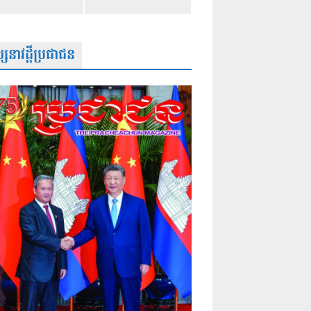
សនាវដ្តីប្រជាជន