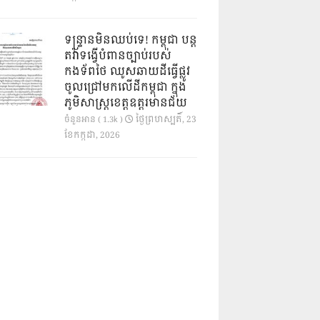
ទន្ទ្រានមិនឈប់ទេ! កម្ពុជា បន្ត
តវ៉ាទង្វើបំពានច្បាប់របស់
កងទ័ពថៃ ឈូសឆាយដីធ្វើផ្លូវ
ចូលជ្រៅមកលើដីកម្ពុជា ក្នុង
ភូមិសាស្ត្រខេត្តឧត្តរមានជ័យ
ថ្ងៃ​ព្រហស្បតិ៍, 23
ចំនួនអាន ( 1.3k )
ខែ​កក្កដា, 2026