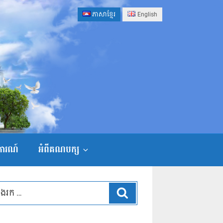
ភាសាខ្មែរ
English
ងការណ៍
អំពីគណបក្ស
ស្វែងរក