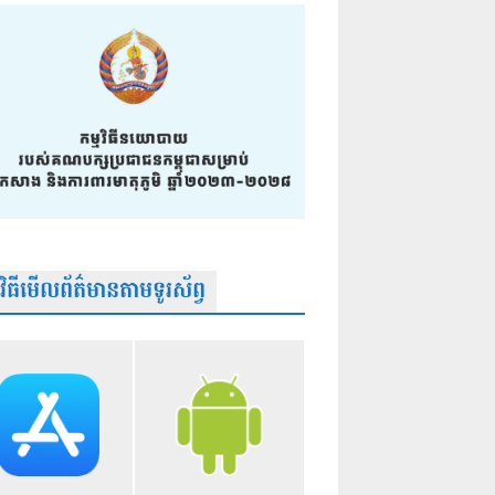
មវិធីមើលព័ត៌មានតាមទូរស័ព្វ