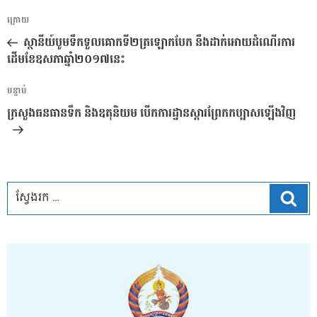
ការ​
អត្ថបទ
ក្រោយ
នាំទិស​
មុន
ស្ថានីយ៍បូមទឹកទួលគោកទី២ត្រឡោកបែក នឹងដាក់អោយដំណើរការ
ប្រកាស
ដើមខែឧសភាឆ្នាំ២០១៧នេះ
អត្ថបទ
បន្ទាប់
បន្ទាប់
ក្រសួងធនធានទឹក និងឧតុនិយម បើកការដ្ឋានស្តារព្រែកកប្បាសឡើងវិញ
ស្វែ