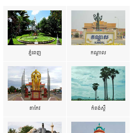
ភ្នំពេញ
កណ្តាល
តាកែវ
កំពង់ស្ពឺ