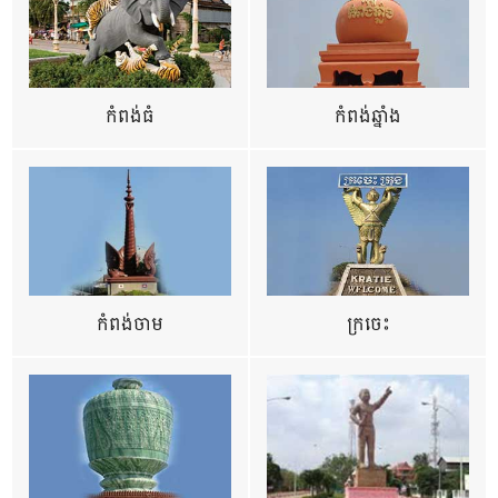
កំពង់ធំ
កំពង់ឆ្នាំង
កំពង់ចាម
ក្រចេះ