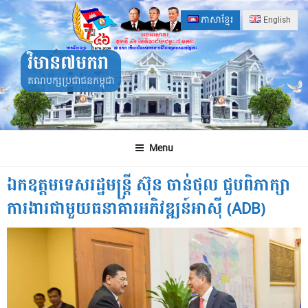
Skip
ភាសាខ្មែរ
English
to
content
វិមាន៧មករា
គណបក្សប្រជាជនកម្ពុជា
Menu
ឯកឧត្តមទេសរដ្ឋមន្ត្រី ស៊ុន ចាន់ថុល ជួបពិភាក្សា
ការងារជាមួយធនាគារអភិវឌ្ឍន៍អាស៊ី (ADB)