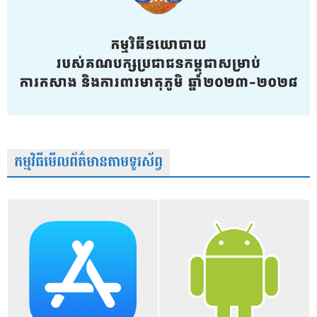
កម្មវិធីមើលព័ត៌មានតាមទូរស័ព្វ