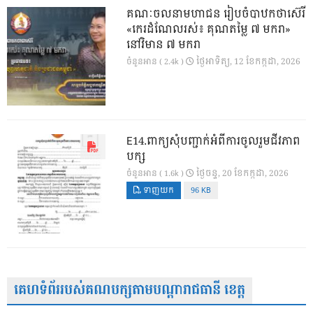
គណៈចលនាមហាជន រៀបចំបាឋកថាស៊េរី
«កេរដំណែលរស់៖ គុណតម្លៃ ៧ មករា»
នៅវិមាន ៧ មករា
ថ្ងៃ​អាទិត្យ, 12 ខែ​កក្កដា, 2026
ចំនួនអាន ( 2.4k )
E14.ពាក្យសុំបញ្ជាក់អំពីការចូលរួមជីវភាព
បក្ស
ថ្ងៃ​ចន្ទ, 20 ខែ​កក្កដា, 2026
ចំនួនអាន ( 1.6k )
ទាញយក
96 KB
គេហទំព័ររបស់គណបក្សតាមបណ្តារាជធានី ខេត្ត