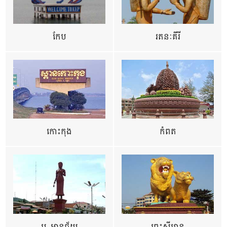
កែប
រតនៈគីរី
កោះកុង
កំពត