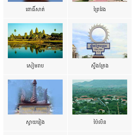
ពោធិ៍សាត់
ព្រៃវែង
សៀមរាប
ស្ទឹងត្រែង
ស្វាយរៀង
ប៉ៃលិន