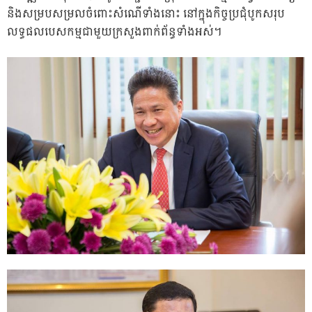
និងសម្របសម្រលចំពោះសំណើទាំងនោះ នៅក្នុងកិច្ចប្រជុំបូកសរុប
លទ្ធផលបេសកម្មជាមួយក្រសួងពាក់ព័ន្ធទាំងអស់។