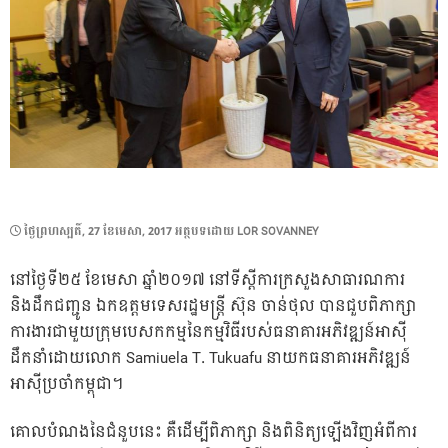
POSTED
ថ្ងៃ​ព្រហស្បតិ៍, 27 ខែ​មេសា, 2017
អត្ថបទដោយ
LOR SOVANNEY
ON
នៅថ្ងៃទី២៥ ខែមេសា ឆ្នាំ២០១៧ នៅទីស្តីការក្រសួងសាធារណការ
និងដឹកជញ្ជូន ឯកឧត្តមទេសរដ្ឋមន្ត្រី ស៊ុន ចាន់ថុល បានជួបពិភាក្សា
ការងារជាមួយក្រុមបេសកកម្មនៃកម្មវិធីរបស់ធនាគារអភិវឌ្ឍន៍អាស៊ី
ដឹកនាំដោយលោក Samiuela T. Tukuafu នាយកធនាគារអភិវឌ្ឍន៍
អាស៊ីប្រចាំកម្ពុជា។
គោលបំណងនៃជំនួបនេះ គឺដើម្បីពិភាក្សា និងពិនិត្យឡើងវិញអំពីការ