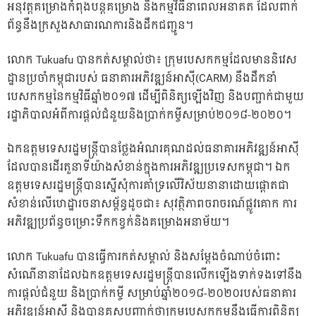
អនុវត្តគម្រោងកំពុងបន្តគម្រោង និងកម្មវិធីនាពេលអនាគត ដែលពាក់
ព័ន្ធនឹងក្រសួងសាធារណការនិងដឹកជញ្ជូន។
លោក Tukuafu បានកត់សម្គាល់ថា៖ ក្រុមបេសកកម្មដែលមាននិវេស
ដ្ឋានប្រចាំកម្ពុជារបស់ ធនាគារអភិវឌ្ឍន៍អាស៊ី(CARM) នឹងដឹកនាំ
បេសកកម្មនៃកម្មវិធីឆ្នាំ២០១៧ ដើម្បីពិនិត្យឡើងវិញ និងបញ្ជាក់ជាមួយ
រដ្ឋាភិបាលអំពីការផ្តល់ជំនួយនិងប្រាក់កម្ចីសម្រាប់២០១៨-២០២០។
ឯកឧត្តមទេសរដ្ឋមន្រ្តីបានថ្លែងអំណរគុណដល់ធនាគារអភិវឌ្ឍន៍អាស៊ី
ដែលបានដើរតួនាទីយ៉ាងសំខាន់ក្នុងការអភិវឌ្ឍប្រទេសកម្ពុជា។ ឯក
ឧត្តមទេសរដ្ឋមន្ត្រីបានស្នើសុំការគាំទ្រលើវិស័យនានាដោយផ្តោតជា
សំខាន់លើហេដ្ឋារចនាសម្ព័ន្ធដូចជា៖ សុវត្ថិភាពចរាចរណ៍ផ្លូវគោក ការ
អភិវឌ្ឍប្រព័ន្ធចម្រោះទឹកកខ្វក់និងគម្រោងអនាម័យ។
លោក Tukuafu បានធ្វើការកត់សម្គាល់ និងសម្តែងចំណាប់ចំពោះ
សំណើនានាដែលឯកឧត្តមទេសរដ្ឋមន្ត្រីបានលើកឡើងទាក់ទងទៅនឹង
ការផ្តល់ជំនួយ និងប្រាក់កម្ចី សម្រាប់ឆ្នាំ២០១៨-២០២០របស់ធនាគារ
អភិវឌ្ឍន៍អាស៊ី និងបានគូសបញ្ជាក់ថាក្រុមបេសកកម្មនឹងធ្វើការពិនិត្យ