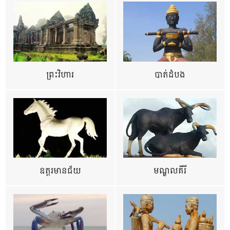
ព្រះវិហារ
បាត់ដំបង
ឧត្ដរមានជ័យ
មណ្ឌលគីរី