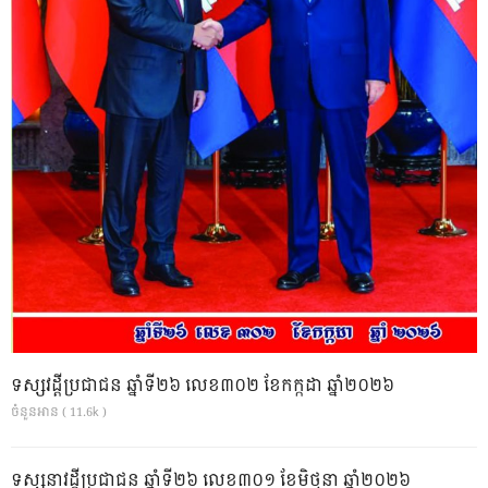
ទស្សវដ្តីប្រជាជន ឆ្នាំទី២៦ លេខ៣០២ ខែកក្កដា ឆ្នាំ២០២៦
ចំនួនអាន ( 11.6k )
ទស្សនាវដ្ដីប្រជាជន ឆ្នាំទី២៦ លេខ៣០១ ខែមិថុនា ឆ្នាំ២០២៦