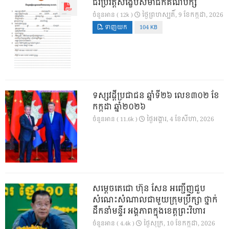
ជីវប្រវត្តិសង្ខេបសមាជិកគណបក្ស
ថ្ងៃ​ព្រហស្បតិ៍, 9 ខែ​កក្កដា, 2026
ចំនួនអាន ( 12k )
ទាញយក
104 KB
ទស្សវដ្តីប្រជាជន ឆ្នាំទី២៦ លេខ៣០២ ខែ
កក្កដា ឆ្នាំ២០២៦
ថ្ងៃ​អង្គារ, 4 ខែ​សីហា, 2026
ចំនួនអាន ( 11.6k )
សម្តេចតេជោ ហ៊ុន សែន អញ្ជើញជួប
សំណេះសំណាលជាមួយក្រុមប្រឹក្សា ថ្នាក់
ដឹកនាំមន្ទីរ អង្គភាពក្នុងខេត្តព្រះវិហារ
ថ្ងៃ​សុក្រ, 10 ខែ​កក្កដា, 2026
ចំនួនអាន ( 4.4k )