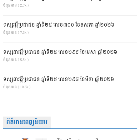
ចំនួនអាន ( 2.7k )
ទស្សវដ្តីប្រជាជន ឆ្នាំទី២៥ លេខ៣០០ ខែឧសភា ឆ្នាំ២០២៦
ចំនួនអាន ( 7.3k )
ទស្សនាវដ្ដីប្រជាជន ឆ្នាំទី២៥ លេខ២៩៩ ខែមេសា ឆ្នាំ២០២៦
ចំនួនអាន ( 5.5k )
ទស្សនាវដ្ដីប្រជាជន ឆ្នាំទី២៥ លេខ២៩៨ ខែមីនា ឆ្នាំ២០២៦
ចំនួនអាន ( 10.3k )
ព័ត៌មានពេញនិយម