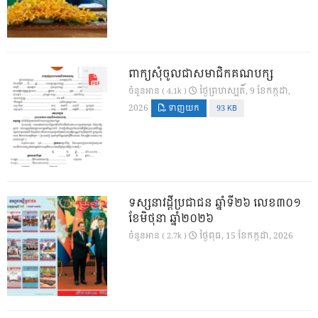
ពាក្យសុំចូលជាសមាជិកគណបក្ស
ថ្ងៃ​ព្រហស្បតិ៍, 9 ខែ​កក្កដា,
ចំនួនអាន ( 4.1k )
2026
ទាញយក
93 KB
ទស្សនាវដ្ដីប្រជាជន ឆ្នាំទី២៦ លេខ៣០១
ខែមិថុនា ឆ្នាំ២០២៦
ថ្ងៃ​ពុធ, 15 ខែ​កក្កដា, 2026
ចំនួនអាន ( 2.7k )