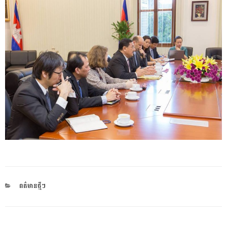
CATEGORIES
ពត៌មានថ្មីៗ