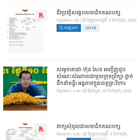
ជីវប្រវត្តិសង្ខេបសមាជិកគណបក្ស
ថ្ងៃ​ព្រហស្បតិ៍, 9 ខែ​កក្កដា, 2026
ចំនួនអាន ( 12k )
ទាញយក
104 KB
សម្តេចតេជោ ហ៊ុន សែន អញ្ជើញជួប
សំណេះសំណាលជាមួយក្រុមប្រឹក្សា ថ្នាក់
ដឹកនាំមន្ទីរ អង្គភាពក្នុងខេត្តព្រះវិហារ
ថ្ងៃ​សុក្រ, 10 ខែ​កក្កដា, 2026
ចំនួនអាន ( 4.5k )
ពាក្យសុំចូលជាសមាជិកគណបក្ស
ថ្ងៃ​ព្រហស្បតិ៍, 9 ខែ​កក្កដា,
ចំនួនអាន ( 4.2k )