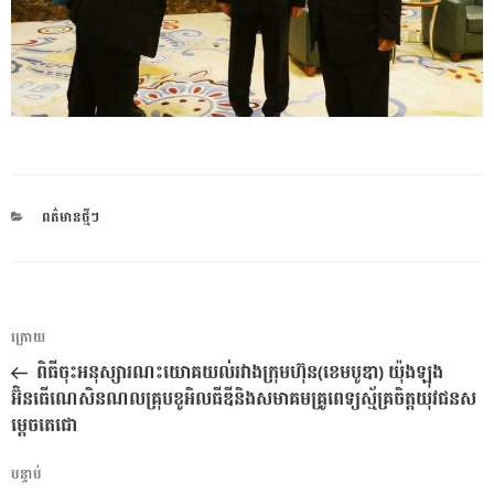
CATEGORIES
ពត៌មានថ្មីៗ
ការ​
អត្ថបទ
ក្រោយ
នាំទិស​
មុន
ពិធីចុះអនុស្សារណះយោគយល់រវាងក្រុមហ៊ុន(ខេមបូឌា) យ៉ុងឡុង
ប្រកាស
អ៊ិនធើណេសិនណលគ្រុបខូអិលធីឌីនិងសមាគមគ្រូពេទ្យស្ម័គ្រចិត្តយុវជនស
ម្តេចតេជោ
អត្ថបទ
បន្ទាប់