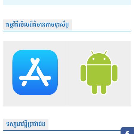
កម្មវិធីមើលព័ត៌មានតាមទូរស័ព្វ
ទស្សនាវដ្តីប្រជាជន