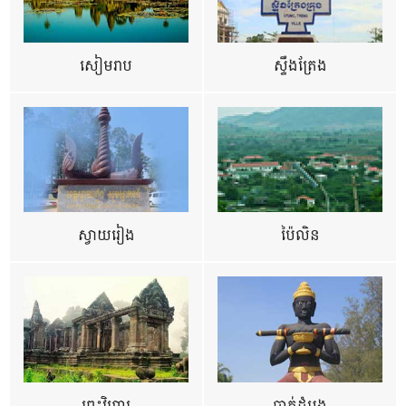
សៀមរាប
ស្ទឹងត្រែង
ស្វាយរៀង
ប៉ៃលិន