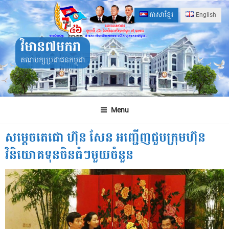
Skip
ភាសាខ្មែរ
English
to
content
វិមាន៧មករា
គណបក្សប្រជាជនកម្ពុជា
Menu
សម្តេចតេជោ ហ៊ុន សែន អញ្ជើញជួបក្រុមហ៊ុន
វិនិយោគទុនចិនធំៗមួយចំនួន