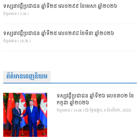
ទស្សនាវដ្ដីប្រជាជន ឆ្នាំទី២៥ លេខ២៩៩ ខែមេសា ឆ្នាំ២០២៦
ចំនួនអាន ( 5.5k )
ទស្សនាវដ្ដីប្រជាជន ឆ្នាំទី២៥ លេខ២៩៨ ខែមីនា ឆ្នាំ២០២៦
ចំនួនអាន ( 10.3k )
ព័ត៌មានពេញនិយម
ទស្សវដ្តីប្រជាជន ឆ្នាំទី២៦ លេខ៣០២ ខែ
កក្កដា ឆ្នាំ២០២៦
ថ្ងៃ​អង្គារ, 4 ខែ​សីហា, 2026
ចំនួនអាន ( 14.6k )