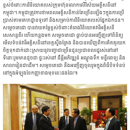
ខ្ពស់ចំពោះការវិនិយោគរបស់ក្រុមហ៊ុនលោកលើវិស័យអគ្គីសនីនៅ
កម្ពុជា។ កម្ពុជាត្រូវការថាមពលអគ្គិសនីកាន់តែច្រើនឡើងៗក្នុងការប្រើ
ប្រាស់តាមគេហដ្ឋានទូទៅ និងសម្រាប់ការវិនិយោគរបស់ផ្នែកឯកជន។
សម្តេចតេជោ បានវាយតម្លៃខ្ពស់ចំពោះគំរោងវិនិយោគវារីអគ្គិសនី
សេសាន្តពីរ ហើយកន្លងមក សម្តេចតេជោ ធ្លាប់បានអញ្ជើញទៅពិនិត្យ
មើលទំបន់វារីអគ្គិសនីនៅខេត្តស្ទឹងត្រែង និងបានឃើញពីការគិតគូរយក
ចិត្តទុកដាក់ដោះស្រាយនូវបញ្ហាជាច្រើនជូនប្រជាពលរដ្ឋរស់នៅនៅ
ទីនោះរួមមានដូចជា ផ្ទះរស់នៅ ដីធ្លីអភិវឌ្ឍន៍ អណ្តូងទឹក មន្ទីរពេទ្យ និង
សាលារៀនជាដើម។ សម្តេចតេជោ នឹងអញ្ជើញចូលរួមក្នុងពិធីបិទទំនប់
នៅក្នុងអំឡុងខែកញ្ញាខាងមុខនេះផងដែរ៕