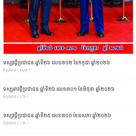
ទស្សវដ្តីប្រជាជន ឆ្នាំទី២៦ លេខ៣០២ ខែកក្កដា ឆ្នាំ២០២៦
ចំនួនអាន ( 14.6k )
ទស្សនាវដ្ដីប្រជាជន ឆ្នាំទី២៦ លេខ៣០១ ខែមិថុនា ឆ្នាំ២០២៦
ចំនួនអាន ( 2.7k )
ទស្សវដ្តីប្រជាជន ឆ្នាំទី២៥ លេខ៣០០ ខែឧសភា ឆ្នាំ២០២៦
ចំនួនអាន ( 7.3k )