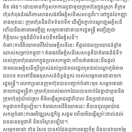
គិត ម៉េង។ ដោយមានកិច្ចសហការល្អជាមួយក្រុមហ៊ុនក្នុងស្រុក គឺក្រុម
ហ៊ុនកំពុងដំណើរការសាងសង់វារីអគ្គិសនីសេសាន្តពីរ។ នៅក្នុងខែកញ្ញា
ខាងមុខនេះ ក្រុមហ៊ុននឹងបិទទំនប់ទឹក ដើម្បីតភ្ជាប់បណ្តាញអគ្គីសនី
ហើយនឹងគោរពអញ្ជើញ សម្តេចតេជោនាយករដ្ឋមន្រ្តី អញ្ជើញជា
កិត្តិយស ក្នុងពិធីបិទទំនប់ទឹកវារីអគ្គិសនី។
ចំពោះការវិនិយោគលើវិស័យអគ្គីសនីនេះ គឺផ្តល់ផលប្រយោជន៍ខ្លាំង
ណាស់សម្រាប់កម្ពុជា។ គំរោងវារីអគ្គិសនីសេសាន្តគឺជាគំរោងដ៏ធំទី១
របស់ក្រុមហ៊ុនលោកក្នុងប្រទេសកម្ពុជា ហើយគំរោងនេះនឹងផ្តល់
ថាមពលអគ្គិសនីប្រើប្រាស់ដល់ប្រជាពលរដ្ឋរហូតដល់បណ្តាភូមិតាម
ជនបទ តបទៅនឹងអនុសាសន៍ដ៏ខ្ពង់ខ្ពស់ របស់សម្តេចតេជោនាយក
រដ្ឋមន្រ្តី។ លោកប្រធានក្រុមហ៊ុនបានបញ្ជាក់ចំពោះមុខ សម្តេចតេជោ
នាយករដ្ឋមន្រ្តីថា ក្រុមហ៊ុនរបស់លោកដែលបានចាប់ដៃគ្នាជាមួយនិង
ក្រុមហ៊ុនរ៉ូយ៉ាល់គ្រុប គឺមិនធ្វើឲ្យរាជរដ្ឋាភិបាល និងប្រជាពលរដ្ឋ
កម្ពុជាខកចិត្តឡើយ។ គំរោងរបស់វិនិយោគនេះ គឺបានចូលរួមយ៉ាង
សកម្មចំពោះការអភិវឌ្ឍសេដ្ឋកិច្ច សង្គម ហើយមិនធ្វើឲ្យប៉ះពាល់ដល់
ធនធានធម្មជាតិ និងបរិស្ថានឡើយ។
សម្តេចតេជោ ហ៊ុន សែន បានសំដែងនូវការពេញចិត្ត និងបានវាយតម្លៃ