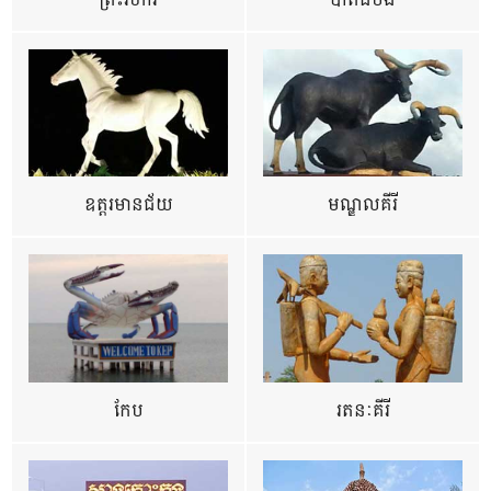
ព្រះវិហារ
បាត់ដំបង
ឧត្ដរមានជ័យ
មណ្ឌលគីរី
កែប
រតនៈគីរី