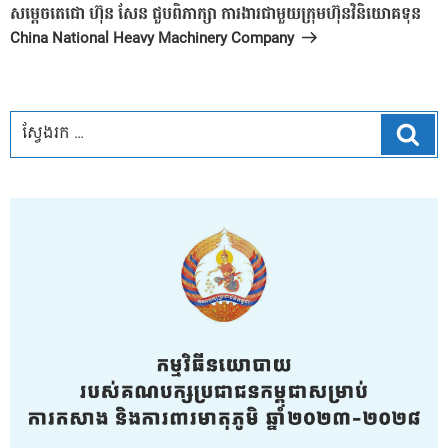
បន្ទាប់
សម្តេចតេជោ ហ៊ុន សែន ជួបពិភាក្សា ការងារជាមួយក្រុមហ៊ុនវិនិយោគទុន
China National Heavy Machinery Company
ស្វែ