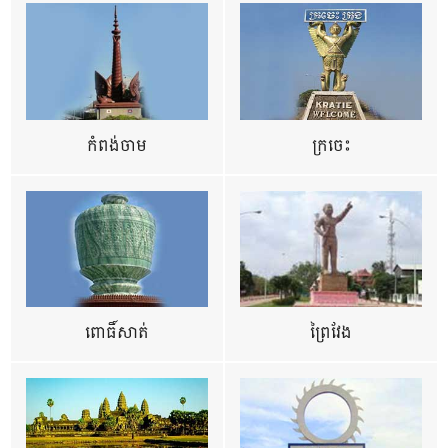
កំពង់ចាម
ក្រចេះ
ពោធិ៍សាត់
ព្រៃវែង