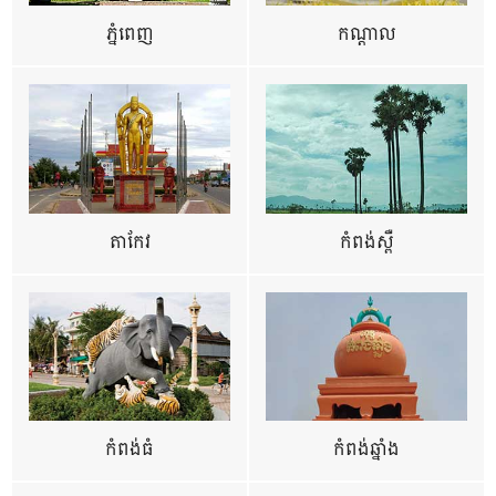
ភ្នំពេញ
កណ្តាល
តាកែវ
កំពង់ស្ពឺ
កំពង់ធំ
កំពង់ឆ្នាំង