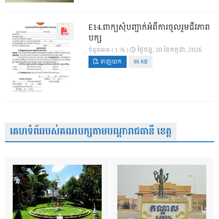
E14.ពាក្យសុំបញ្ជាក់អំពីការចូលរួមជីវភាព
បក្ស
ថ្ងៃ​ចន្ទ, 20 ខែ​កក្កដា, 2026
ចំនួនអាន ( 1.7k )
ទាញយក
96 KB
គេហទំព័ររបស់គណបក្សតាមបណ្តារាជធានី ខេត្ត