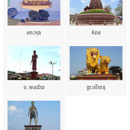
កោះកុង
កំពត
ប. មានជ័យ
ព្រះសីហនុ