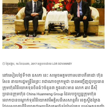
POSTED
ថ្ងៃ​អង្គារ, 16 ខែ​ឧសភា, 2017
អត្ថបទដោយ
LOR SOVANNEY
ON
នៅរសៀលថ្ងៃទី១៣ ឧសភា នេះ សម្តេចអគ្គមហាសេនាបតីតេជោ ហ៊ុន
សែន នាយករដ្ឋមន្រ្តីនៃព្រះ រាជាណាចក្រកម្ពុជា បានអញ្ជើញជួបប្រធាន
ក្រុមហ៊ុនវិនិយោគទុនចិនធំៗចំនួន៣ ក្នុងនោះមាន លោក ឆាវ ផីស៊ី
ប្រធានក្រុមហ៊ុន China Huanneng Group ដែលបច្ចុប្បន្នក្រុមហ៊ុន
លោកបានបណ្តាក់ទុនវិនិយោគវារីអគ្គិសនីសេសាន្តពីរ ខេត្តស្ទឹងត្រែង
ដែលសហការវិនិយោគជាមួយនិងក្រុមហ៊ុនរ៉ូយ៉ាល់គ្រុប របស់អ្នកឧកញ៉ា