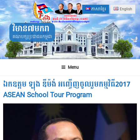
Skip
ភាសាខ្មែរ
English
to
content
វិមាន៧មករា
គណបក្សប្រជាជនកម្ពុជា
Menu
ឯកឧត្តម ឡុង ឌីម៉ង់ អញ្ចើញចូលរួមកម្មវិធី2017
ASEAN School Tour Program