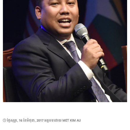
POSTED
ថ្ងៃ​សុក្រ, 16 ខែ​មិថុនា, 2017
អត្ថបទដោយ
MET KIM AU
ON