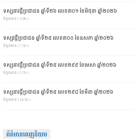
ទស្សនាវដ្ដីប្រជាជន ឆ្នាំទី២៦ លេខ៣០១ ខែមិថុនា ឆ្នាំ២០២៦
ចំនួនអាន ( 2.9k )
ទស្សវដ្តីប្រជាជន ឆ្នាំទី២៥ លេខ៣០០ ខែឧសភា ឆ្នាំ២០២៦
ចំនួនអាន ( 7.5k )
ទស្សនាវដ្ដីប្រជាជន ឆ្នាំទី២៥ លេខ២៩៩ ខែមេសា ឆ្នាំ២០២៦
ចំនួនអាន ( 5.7k )
ទស្សនាវដ្ដីប្រជាជន ឆ្នាំទី២៥ លេខ២៩៨ ខែមីនា ឆ្នាំ២០២៦
ចំនួនអាន ( 10.5k )
ព័ត៌មានពេញនិយម