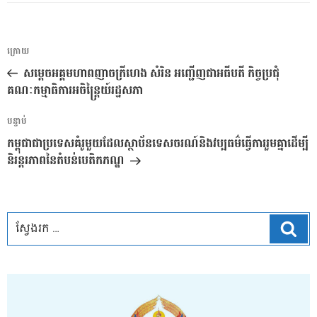
ការ​
អត្ថបទ
ក្រោយ
នាំទិស​
មុន
សម្តេចអគ្គមហាពញាចក្រីហេង សំរិន អញ្ជើញជាអធីបតី កិច្ចប្រជុំ
ប្រកាស
គណៈកម្មាធិការអចិន្ត្រៃយ៍រដ្ឋសភា
អត្ថបទ
បន្ទាប់
បន្ទាប់
កម្ពុជាជាប្រទេសគំរូមួយដែលស្ថាប័នទេសចរណ៍និងវប្បធម៌ធ្វើការរួមគ្នាដើម្បី
និរន្តរភាពនៃតំបន់បេតិកភណ្ឌ
ស្វែ