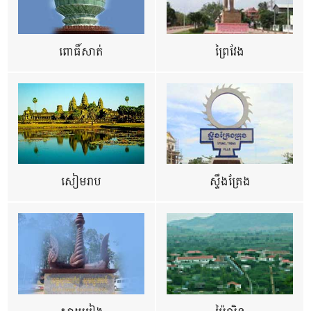
ពោធិ៍សាត់
ព្រៃវែង
សៀមរាប
ស្ទឹងត្រែង