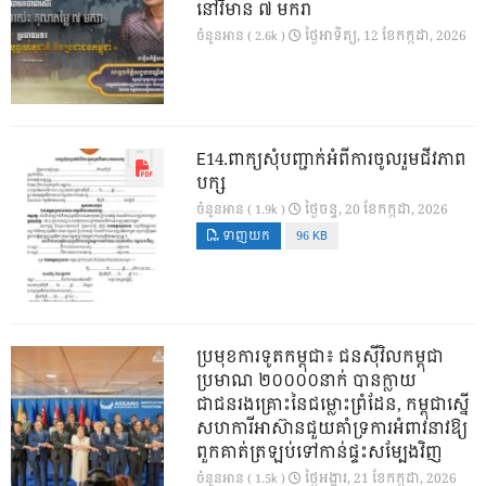
នៅវិមាន ៧ មករា
ថ្ងៃ​អាទិត្យ, 12 ខែ​កក្កដា, 2026
ចំនួនអាន ( 2.6k )
E14.ពាក្យសុំបញ្ជាក់អំពីការចូលរួមជីវភាព
បក្ស
ថ្ងៃ​ចន្ទ, 20 ខែ​កក្កដា, 2026
ចំនួនអាន ( 1.9k )
ទាញយក
96 KB
ប្រមុខការទូតកម្ពុជា៖ ជនស៊ីវិលកម្ពុជា
ប្រមាណ ២០០០០នាក់ បានក្លាយ
ជាជនរងគ្រោះនៃជម្លោះព្រំដែន, កម្ពុជាស្នើ
សហការីអាស៊ានជួយគាំទ្រការអំពាវនាវឱ្យ
ពួកគាត់ត្រឡប់ទៅកាន់ផ្ទះសម្បែងវិញ
ថ្ងៃ​អង្គារ, 21 ខែ​កក្កដា, 2026
ចំនួនអាន ( 1.5k )