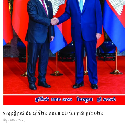
ទស្សវដ្តីប្រជាជន ឆ្នាំទី២៦ លេខ៣០២ ខែកក្កដា ឆ្នាំ២០២៦
ចំនួនអាន ( 24k )