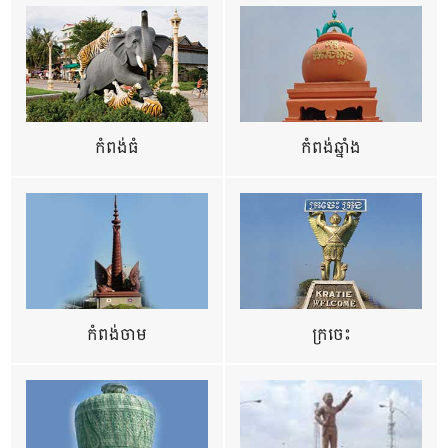
កំពង់ធំ
កំពង់ឆ្នាំង
កំពង់ចាម
ក្រចេះ