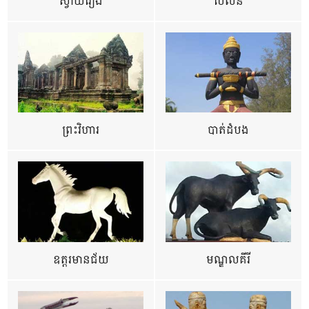
ស្វាយរៀង
ប៉ៃលិន
ព្រះវិហារ
បាត់ដំបង
ឧត្ដរមានជ័យ
មណ្ឌលគីរី