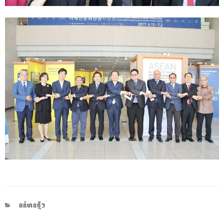
CATEGORIES
ពត៌មានថ្មីៗ