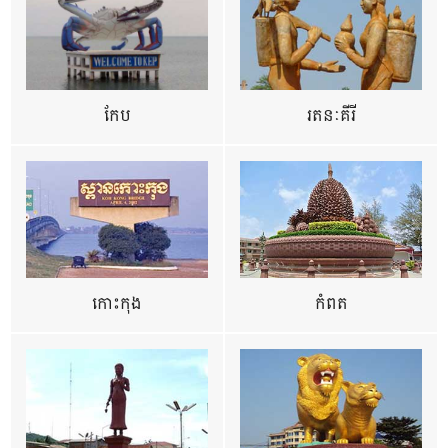
កែប
រតនៈគីរី
កោះកុង
កំពត