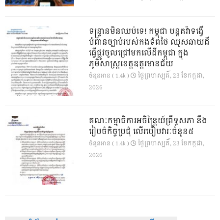
ទន្ទ្រានមិនឈប់ទេ! កម្ពុជា បន្តតវ៉ាទង្វើ
បំពានច្បាប់របស់កងទ័ពថៃ ឈូសឆាយដី
ធ្វើផ្លូវចូលជ្រៅមកលើដីកម្ពុជា ក្នុង
ភូមិសាស្ត្រខេត្តឧត្តរមានជ័យ
ថ្ងៃ​ព្រហស្បតិ៍, 23 ខែ​កក្កដា,
ចំនួនអាន ( 1.4k )
2026
គណៈកម្មាធិការអចិន្ត្រៃយ៍ព្រឹទ្ធសភា នឹង
រៀបចំកិច្ចប្រជុំ លើរបៀបវារៈចំនួន៥
ថ្ងៃ​ព្រហស្បតិ៍, 23 ខែ​កក្កដា,
ចំនួនអាន ( 1.4k )
2026