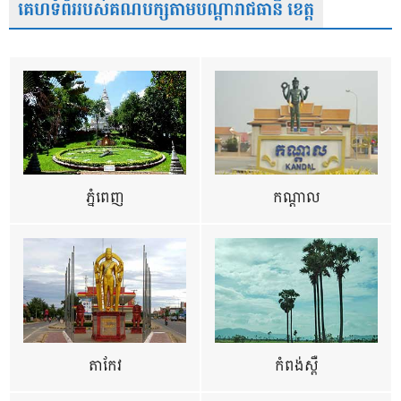
គេហទំព័ររបស់គណបក្សតាមបណ្តារាជធានី ខេត្ត
ភ្នំពេញ
កណ្តាល
តាកែវ
កំពង់ស្ពឺ