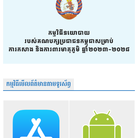
កម្មវិធីមើលព័ត៌មានតាមទូរស័ព្វ