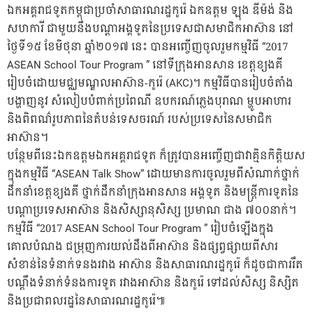
ឯកអគ្គរាជទូតកម្ពុជាប្រចាំសាធារណរដ្ឋកូរ៉េ ឯកឧត្តម ឡុង ឌីម៉ង់ និង
សហការី ជាមួយនឹងបណ្ដាអង្គទូតនៃប្រទេសជាសមាជិកអាស៊ាន នៅ
ថ្ងៃទី១៥ ខែមិថុនា ឆ្នាំ២០១៧ នេះ បានអញ្ចើញចូលរួមកម្មវិធី “2017
ASEAN School Tour Program ” នៅទីក្រុងអានសាន ខេត្តខ្យងគី
រៀបចំដោយមជ្ឈមណ្ឌលអាស៊ាន-កូរ៉េ (AKC)។ កម្មវិធីបានរៀបចំតាំង
បង្ហាញនូវ សំលៀបបំពាក់ប្រពៃណី ឧបករណ៍ភ្លេងបុរាណ ម្ហូបអាហារ
និងពិពណ៌រូបភាពនៃតំបន់ទេសចរណ៍ របស់ប្រទេសនៃសមាជិក
អាស៊ាន។
បន្ថែមពីនេះឯកឧត្តមឯកអគ្គរាជទូត ក៏ត្រូវបានអញ្ចើញជាវាគ្មិនកិត្តិយស
ក្នុងកម្មវិធី “ASEAN Talk Show” ដោយមានការចូលរួមពីសំណាក់ថ្នាក់
ដឹកនាំខេត្តខ្យងគី ថ្នាក់ដឹកនាំក្រុងអានសាន អង្គទូត និងមន្រ្តីការទូតនៃ
បណ្ដាប្រទេសអាស៊ាន និងសិស្សានុសិស្ស ប្រមាណ ជាង ៧០០នាក់។
កម្មវិធី “2017 ASEAN School Tour Program ” រៀបចំឡើងក្នុង
គោលបំណង ជម្រុញការយល់ដឹងពីអាស៊ាន និងផ្សព្វផ្សាយពីសារ
សំខាន់នៃទំនាក់ទនងរវាង អាស៊ាន និងសាធារណរដ្ឋកូរ៉េ ក៏ដូចជាការរឹត
បណ្ដឹងទំនាក់ទំនងការទូត រវាងអាស៊ាន និងកូរ៉េ ទៅដល់សិស្ស និស្សិត
និងប្រជាពលរដ្ឋនៃសាធារណរដ្ឋកូរ៉េ៕