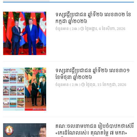
ទស្សវដ្តីប្រជាជន ឆ្នាំទី២៦ លេខ៣០២ ខែ
កក្កដា ឆ្នាំ២០២៦
ថ្ងៃ​អង្គារ, 4 ខែ​សីហា, 2026
ចំនួនអាន ( 24k )
ទស្សនាវដ្ដីប្រជាជន ឆ្នាំទី២៦ លេខ៣០១
ខែមិថុនា ឆ្នាំ២០២៦
ថ្ងៃ​ពុធ, 15 ខែ​កក្កដា, 2026
ចំនួនអាន ( 2.9k )
គណៈចលនាមហាជន រៀបចំបាឋកថាស៊េរី
«កេរដំណែលរស់៖ គុណតម្លៃ ៧ មករា»