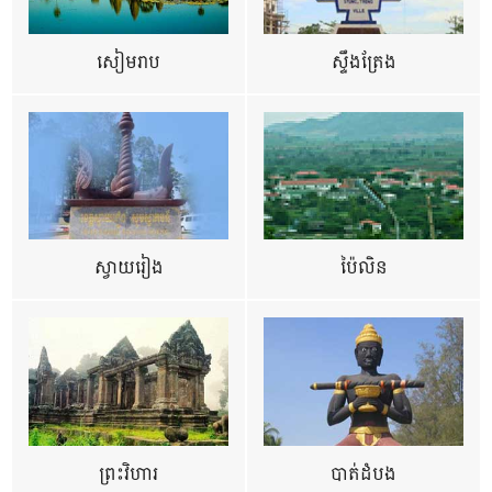
សៀមរាប
ស្ទឹងត្រែង
ស្វាយរៀង
ប៉ៃលិន
ព្រះវិហារ
បាត់ដំបង