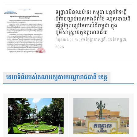
ទន្ទ្រានមិនឈប់ទេ! កម្ពុជា បន្តតវ៉ាទង្វើ
បំពានច្បាប់របស់កងទ័ពថៃ ឈូសឆាយដី
ធ្វើផ្លូវចូលជ្រៅមកលើដីកម្ពុជា ក្នុង
ភូមិសាស្ត្រខេត្តឧត្តរមានជ័យ
ថ្ងៃ​ព្រហស្បតិ៍, 23 ខែ​កក្កដា,
ចំនួនអាន ( 1.3k )
2026
គេហទំព័ររបស់គណបក្សតាមបណ្តារាជធានី ខេត្ត