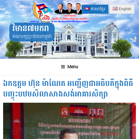
Skip
ភាសាខ្មែរ
English
to
content
វិមាន៧មករា
គណបក្សប្រជាជនកម្ពុជា
Menu
ឯកឧត្តម ហ៊ុន ម៉ាណែត អញ្ជើញជាអធិបតីក្នុងពិធី
បញ្ចុះបឋមសិលាសាងសង់អាគារសិក្សា