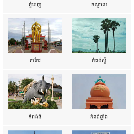
ភ្នំពេញ
កណ្តាល
តាកែវ
កំពង់ស្ពឺ
កំពង់ធំ
កំពង់ឆ្នាំង