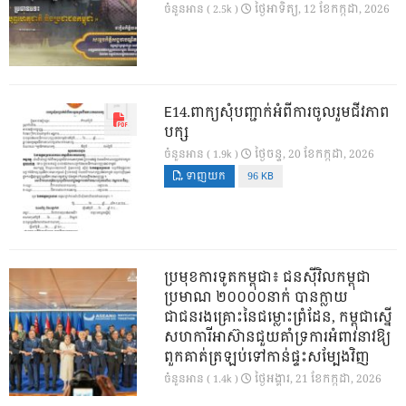
ថ្ងៃ​អាទិត្យ, 12 ខែ​កក្កដា, 2026
ចំនួនអាន ( 2.5k )
E14.ពាក្យសុំបញ្ជាក់អំពីការចូលរួមជីវភាព
បក្ស
ថ្ងៃ​ចន្ទ, 20 ខែ​កក្កដា, 2026
ចំនួនអាន ( 1.9k )
ទាញយក
96 KB
ប្រមុខការទូតកម្ពុជា៖ ជនស៊ីវិលកម្ពុជា
ប្រមាណ ២០០០០នាក់ បានក្លាយ
ជាជនរងគ្រោះនៃជម្លោះព្រំដែន, កម្ពុជាស្នើ
សហការីអាស៊ានជួយគាំទ្រការអំពាវនាវឱ្យ
ពួកគាត់ត្រឡប់ទៅកាន់ផ្ទះសម្បែងវិញ
ថ្ងៃ​អង្គារ, 21 ខែ​កក្កដា, 2026
ចំនួនអាន ( 1.4k )