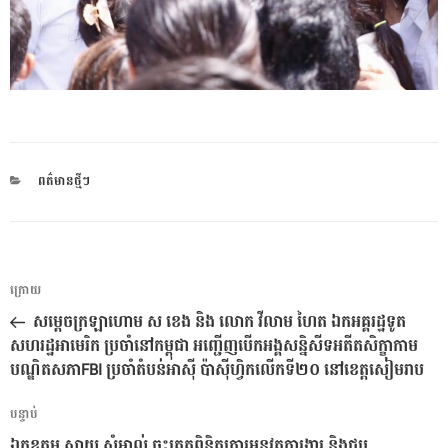
CATEGORIES
ពត៌មានថ្មីៗ
ការ​
អត្ថបទ
ក្រោយ
នាំទិស​
មុន
សម្ដេចក្រឡាហោម ស ខេង និង លោក វីលាម ហៃត ឯកអគ្គរដ្ឋទូត
ប្រកាស
សហរដ្ឋអាមេរិក ប្រចាំនៅកម្ពុជា អញ្ជើញបើកអង្គសន្និសីទអតីតសិក្ខាកាម
បណ្ឌិតសភាFBI ប្រចាំតំបន់អាស៊ី ប៉ាស៊ីហ្វិកលើកទី២០ នៅខេត្តសៀមរាប
អត្ថបទ
បន្ទាប់
បន្ទាប់
ឯកឧត្តម សាយ សំអាល់ ចុះត្រួតពិនិត្យការអនុវត្តការងារ និងជួប