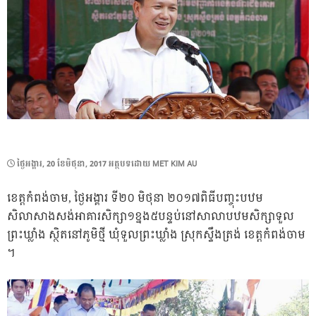
POSTED
ថ្ងៃ​អង្គារ, 20 ខែ​មិថុនា, 2017
អត្ថបទដោយ
MET KIM AU
ON
ខេត្តកំពង់ចាម, ថ្ងៃអង្គារ ទី២០ មិថុនា ២០១៧ពិធីបញ្ចុះបឋម
សិលាសាងសង់អាគារសិក្សា១ខ្នង៥បន្ទប់នៅសាលាបឋមសិក្សាទួល
ព្រះឃ្លាំង ស្ថិតនៅភូមិថ្មី ឃុំទួលព្រះឃ្លាំង ស្រុកស្ទឹងត្រង់ ខេត្តកំពង់ចាម
។