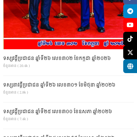
ទស្សវដ្តីប្រជាជន ឆ្នាំទី២៦ លេខ៣០២ ខែកក្កដា ឆ្នាំ២០២៦
ចំនួនអាន ( 20.4k )
ទស្សនាវដ្ដីប្រជាជន ឆ្នាំទី២៦ លេខ៣០១ ខែមិថុនា ឆ្នាំ២០២៦
ចំនួនអាន ( 2.8k )
ទស្សវដ្តីប្រជាជន ឆ្នាំទី២៥ លេខ៣០០ ខែឧសភា ឆ្នាំ២០២៦
ចំនួនអាន ( 7.4k )