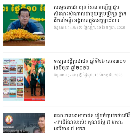
សម្តេចតេជោ ហ៊ុន សែន អញ្ជើញជួប
សំណេះសំណាលជាមួយក្រុមប្រឹក្សា ថ្នាក់
ដឹកនាំមន្ទីរ អង្គភាពក្នុងខេត្តព្រះវិហារ
ថ្ងៃ​សុក្រ, 10 ខែ​កក្កដា, 2026
ចំនួនអាន ( 4.8k )
ទស្សនាវដ្ដីប្រជាជន ឆ្នាំទី២៦ លេខ៣០១
ខែមិថុនា ឆ្នាំ២០២៦
ថ្ងៃ​ពុធ, 15 ខែ​កក្កដា, 2026
ចំនួនអាន ( 2.8k )
គណៈចលនាមហាជន រៀបចំបាឋកថាស៊េរី
«កេរដំណែលរស់៖ គុណតម្លៃ ៧ មករា»
នៅវិមាន ៧ មករា