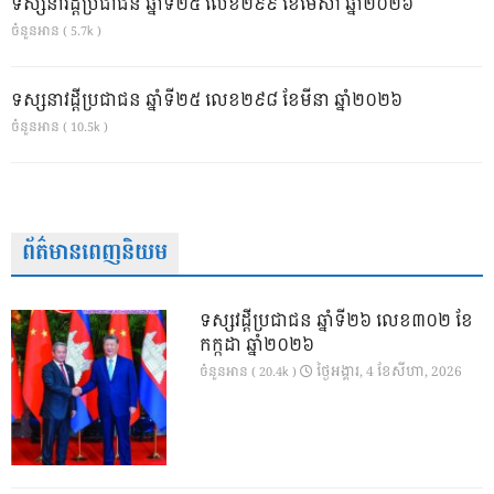
ទស្សនាវដ្ដីប្រជាជន ឆ្នាំទី២៥ លេខ២៩៩ ខែមេសា ឆ្នាំ២០២៦
ចំនួនអាន ( 5.7k )
ទស្សនាវដ្ដីប្រជាជន ឆ្នាំទី២៥ លេខ២៩៨ ខែមីនា ឆ្នាំ២០២៦
ចំនួនអាន ( 10.5k )
ព័ត៌មានពេញនិយម
ទស្សវដ្តីប្រជាជន ឆ្នាំទី២៦ លេខ៣០២ ខែ
កក្កដា ឆ្នាំ២០២៦
ថ្ងៃ​អង្គារ, 4 ខែ​សីហា, 2026
ចំនួនអាន ( 20.4k )