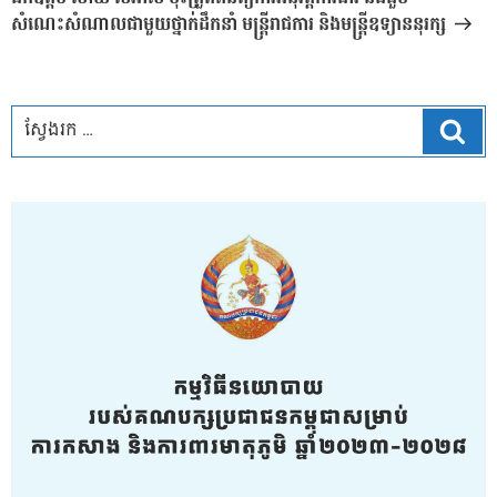
សំណេះសំណាលជាមួយថ្នាក់ដឹកនាំ មន្ត្រីរាជការ និងមន្ត្រីឧទ្យាននុរក្ស
ស្វែ