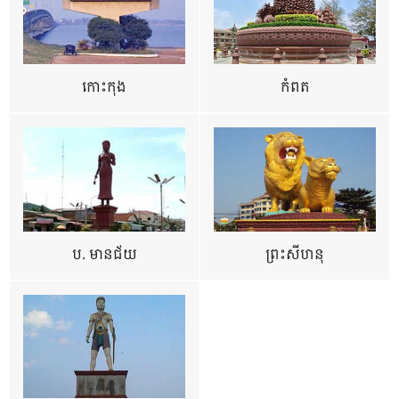
កោះកុង
កំពត
ប. មានជ័យ
ព្រះសីហនុ