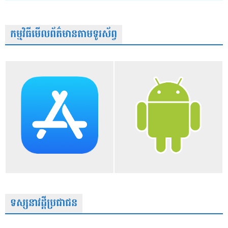
កម្មវិធីមើលព័ត៌មានតាមទូរស័ព្វ
ទស្សនាវដ្តីប្រជាជន