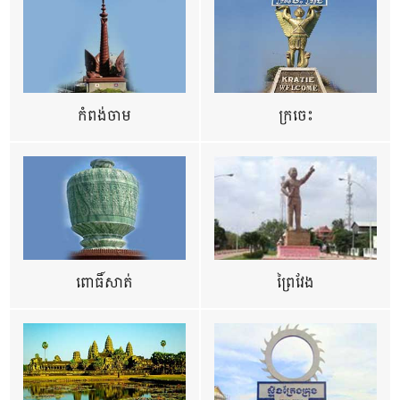
កំពង់ចាម
ក្រចេះ
ពោធិ៍សាត់
ព្រៃវែង