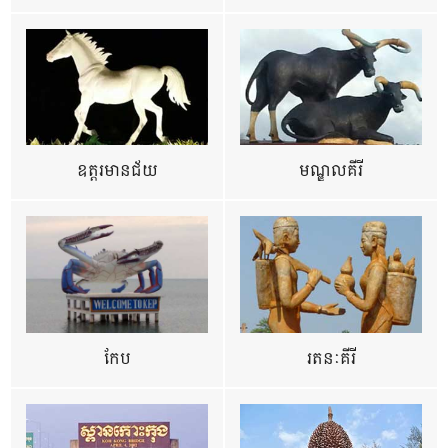
ឧត្ដរមានជ័យ
មណ្ឌលគីរី
កែប
រតនៈគីរី