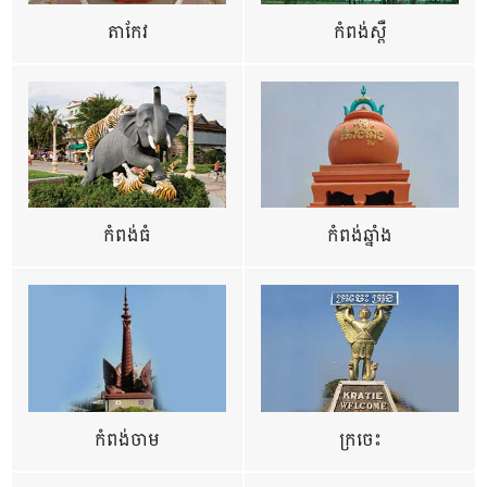
តាកែវ
កំពង់ស្ពឺ
កំពង់ធំ
កំពង់ឆ្នាំង
កំពង់ចាម
ក្រចេះ