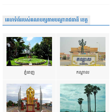
គេហទំព័ររបស់គណបក្សតាមបណ្តារាជធានី ខេត្ត
ភ្នំពេញ
កណ្តាល