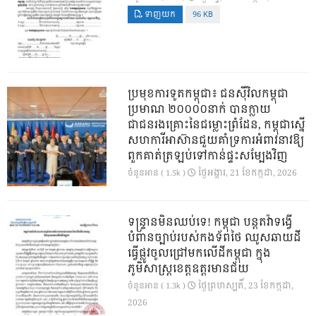
ទាញយក
96 KB
ប្រមុខការទូតកម្ពុជា៖ ជនស៊ីវិលកម្ពុជា
ប្រមាណ ២០០០០នាក់ បានក្លាយ
ជាជនរងគ្រោះនៃជម្លោះព្រំដែន, កម្ពុជាស្នើ
សហការីអាស៊ានជួយគាំទ្រការអំពាវនាវឱ្យ
ពួកគាត់ត្រឡប់ទៅកាន់ផ្ទះសម្បែងវិញ
ថ្ងៃ​អង្គារ, 21 ខែ​កក្កដា, 2026
ចំនួនអាន ( 1.5k )
ទន្ទ្រានមិនឈប់ទេ! កម្ពុជា បន្តតវ៉ាទង្វើ
បំពានច្បាប់របស់កងទ័ពថៃ ឈូសឆាយដី
ធ្វើផ្លូវចូលជ្រៅមកលើដីកម្ពុជា ក្នុង
ភូមិសាស្ត្រខេត្តឧត្តរមានជ័យ
ថ្ងៃ​ព្រហស្បតិ៍, 23 ខែ​កក្កដា,
ចំនួនអាន ( 1.3k )
2026