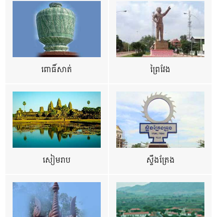
ពោធិ៍សាត់
ព្រៃវែង
សៀមរាប
ស្ទឹងត្រែង