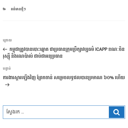
CATEGORIES
ពត៌មានថ្មីៗ
ការ​
អត្ថបទ
ក្រោយ
នាំទិស​
មុន
កម្ពុជាត្រូវបានបោះឆ្នោត ជាប្រធានក្រុមប្រឹក្សាវប្បធម៌ ICAPP ខណៈចិន
ប្រកាស
រុស្ស៊ី និងណេប៉ាល់ ជាប់ជាអនុប្រធាន
អត្ថបទ
បន្ទាប់
បន្ទាប់
ការងារស្តារឡើងវិញ ព្រែកចាន់ សម្រេចលទ្ធផលបានប្រមាណ ៦០% ហើយ
ស្វែ