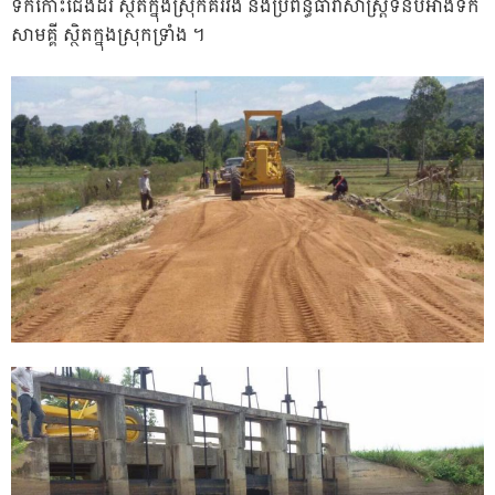
ទឹកកោះជើងដំរី ស្ថិតក្នុងស្រុកគិរីវង់ និងប្រព័ន្ធធារាសាស្ត្រទំនប់អាងទឹក
សាមគ្គី ស្ថិតក្នុងស្រុកទ្រាំង ។