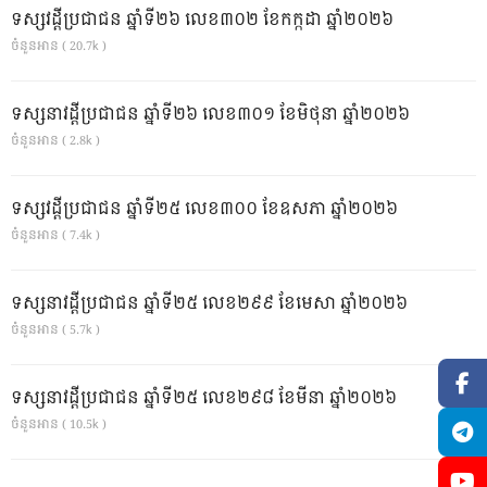
ទស្សវដ្តីប្រជាជន ឆ្នាំទី២៦ លេខ៣០២ ខែកក្កដា ឆ្នាំ២០២៦
ចំនួនអាន ( 20.7k )
ទស្សនាវដ្ដីប្រជាជន ឆ្នាំទី២៦ លេខ៣០១ ខែមិថុនា ឆ្នាំ២០២៦
ចំនួនអាន ( 2.8k )
ទស្សវដ្តីប្រជាជន ឆ្នាំទី២៥ លេខ៣០០ ខែឧសភា ឆ្នាំ២០២៦
ចំនួនអាន ( 7.4k )
ទស្សនាវដ្ដីប្រជាជន ឆ្នាំទី២៥ លេខ២៩៩ ខែមេសា ឆ្នាំ២០២៦
ចំនួនអាន ( 5.7k )
ទស្សនាវដ្ដីប្រជាជន ឆ្នាំទី២៥ លេខ២៩៨ ខែមីនា ឆ្នាំ២០២៦
ចំនួនអាន ( 10.5k )