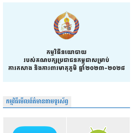
កម្មវិធីមើលព័ត៌មានតាមទូរស័ព្វ