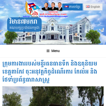
Skip
ភាសាខ្មែរ
English
to
content
វិមាន៧មករា
គណបក្សប្រជាជនកម្ពុជា
Menu
ក្រុមការងាររបស់មន្ទីរធនធានទឹក និងឧតុនិយម
ខេត្តតាកែវ ចុះអនុវត្តកិច្ចដំណើរការ កែលំអ និង
ថែទាំប្រព័ន្ធធារាសាស្ត្រ