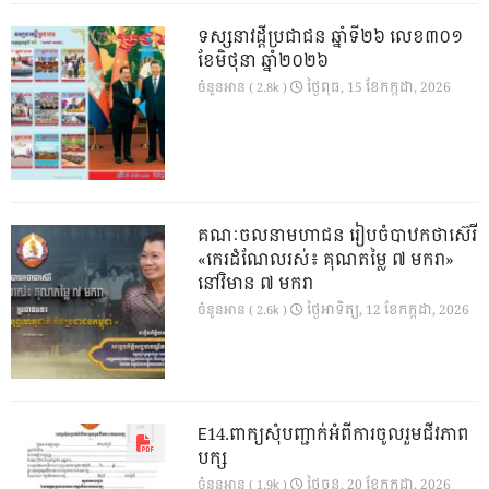
ទស្សនាវដ្ដីប្រជាជន ឆ្នាំទី២៦ លេខ៣០១
ខែមិថុនា ឆ្នាំ២០២៦
ថ្ងៃ​ពុធ, 15 ខែ​កក្កដា, 2026
ចំនួនអាន ( 2.8k )
គណៈចលនាមហាជន រៀបចំបាឋកថាស៊េរី
«កេរដំណែលរស់៖ គុណតម្លៃ ៧ មករា»
នៅវិមាន ៧ មករា
ថ្ងៃ​អាទិត្យ, 12 ខែ​កក្កដា, 2026
ចំនួនអាន ( 2.6k )
E14.ពាក្យសុំបញ្ជាក់អំពីការចូលរួមជីវភាព
បក្ស
ថ្ងៃ​ចន្ទ, 20 ខែ​កក្កដា, 2026
ចំនួនអាន ( 1.9k )