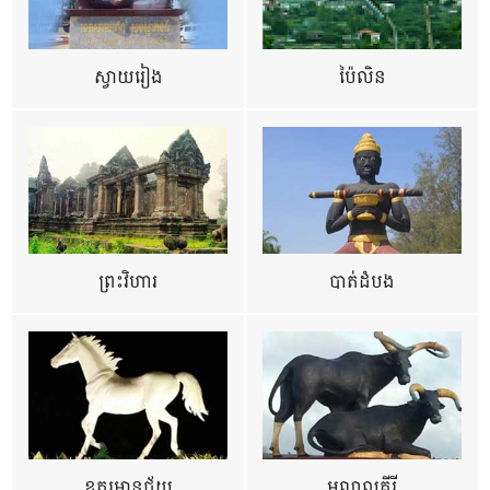
ស្វាយរៀង
ប៉ៃលិន
ព្រះវិហារ
បាត់ដំបង
ឧត្ដរមានជ័យ
មណ្ឌលគីរី