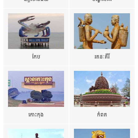
កែប
រតនៈគីរី
កោះកុង
កំពត