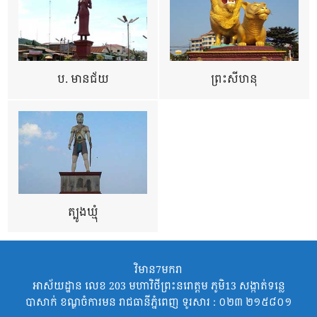
ប. មានជ័យ
ព្រះសីហនុ
ត្បូងឃ្មុំ
វិមាន7មករា
អាស័យដ្ឋាន លេខ 203 មហាវិថីព្រះនរោត្តម ភូមិ13 សង្កាត់ទន្លេ
បាសាក់ ខណ្ឌចំការមន រាជធានីភ្នំពេញ ទូរសារ : ០២៣ ២១៥៨០១