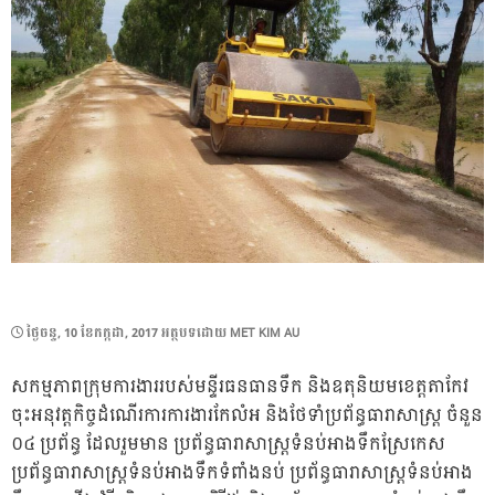
POSTED
ថ្ងៃ​ចន្ទ, 10 ខែ​កក្កដា, 2017
អត្ថបទដោយ
MET KIM AU
ON
សកម្មភាពក្រុមការងាររបស់មន្ទីរធនធានទឹក និងឧតុនិយមខេត្តតាកែវ
ចុះអនុវត្តកិច្ចដំណើរការការងារកែលំអ និងថែទាំប្រព័ន្ធធារាសាស្ត្រ ចំនួន
០៤ ប្រព័ន្ធ ដែលរួមមាន ប្រព័ន្ធធារាសាស្ត្រទំនប់អាងទឹកស្រែកេស
ប្រព័ន្ធធារាសាស្ត្រទំនប់អាងទឹកទំពាំងនប់ ប្រព័ន្ធធារាសាស្ត្រទំនប់អាង