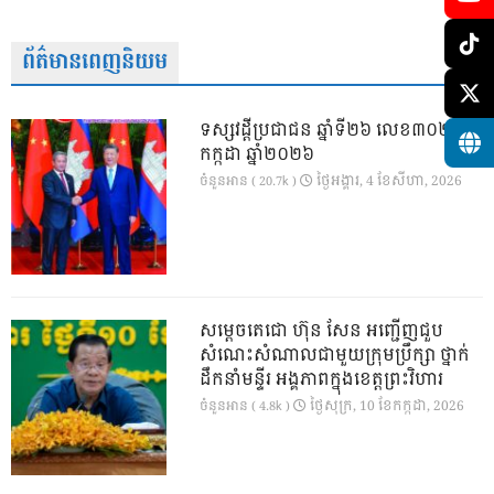
ព័ត៌មានពេញនិយម
ទស្សវដ្តីប្រជាជន ឆ្នាំទី២៦ លេខ៣០២ ខែ
កក្កដា ឆ្នាំ២០២៦
ថ្ងៃ​អង្គារ, 4 ខែ​សីហា, 2026
ចំនួនអាន ( 20.7k )
សម្តេចតេជោ ហ៊ុន សែន អញ្ជើញជួប
សំណេះសំណាលជាមួយក្រុមប្រឹក្សា ថ្នាក់
ដឹកនាំមន្ទីរ អង្គភាពក្នុងខេត្តព្រះវិហារ
ថ្ងៃ​សុក្រ, 10 ខែ​កក្កដា, 2026
ចំនួនអាន ( 4.8k )