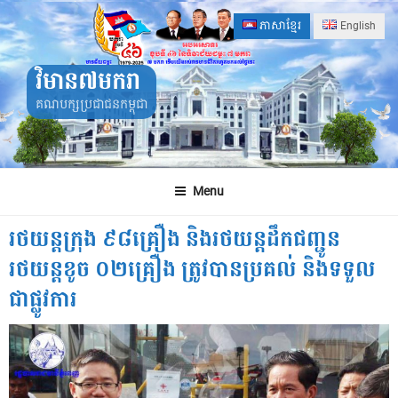
Skip
ភាសាខ្មែរ
English
to
content
វិមាន៧មករា
គណបក្សប្រជាជនកម្ពុជា
Menu
រថយន្តក្រុង ៩៨គ្រឿង និងរថយន្តដឹកជញ្ជូន
រថយន្តខូច ០២គ្រឿង ត្រូវបានប្រគល់ និងទទួល
ជាផ្លូវការ