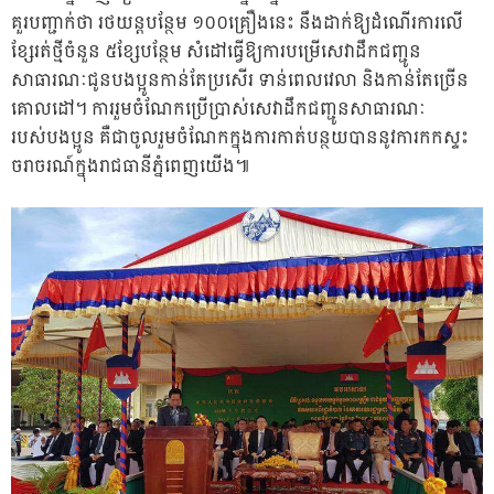
គួរបញ្ជាក់ថា រថយន្តបន្ថែម ១០០គ្រឿងនេះ នឹងដាក់ឱ្យដំណើរការលើ
ខ្សែរត់ថ្មីចំនួន ៥ខ្សែបន្ថែម សំដៅធ្វើឱ្យការបម្រើសេវាដឹកជញ្ជូន
សាធារណៈជូនបងប្អូនកាន់តែប្រសើរ ទាន់ពេលវេលា និងកាន់តែច្រើន
គោលដៅ។ ការរួមចំណែកប្រើប្រាស់សេវាដឹកជញ្ជូនសាធារណៈ
របស់បងប្អូន គឺជាចូលរួមចំណែកក្នុងការកាត់បន្ថយបាននូវការកកស្ទះ
ចរាចរណ៍ក្នុងរាជធានីភ្នំពេញយើង៕