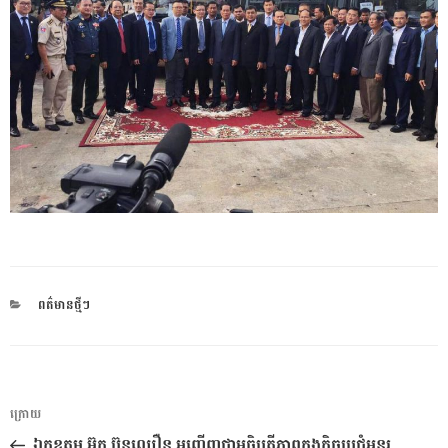
CATEGORIES
ពត៌មានថ្មីៗ
ការ​
អត្ថបទ
ក្រោយ
នាំទិស​
មុន
ឯកឧត្តម អ៊ុក ប៊ុនឈឿន អញ្ជើញជាអធិបតីភាពក្នុងកិច្ចប្រជុំអន្តរ