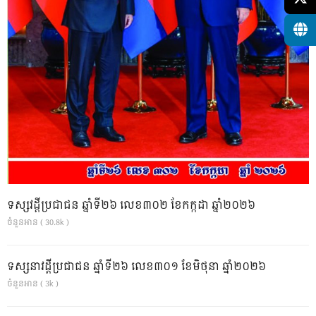
ទស្សវដ្តីប្រជាជន ឆ្នាំទី២៦ លេខ៣០២ ខែកក្កដា ឆ្នាំ២០២៦
ចំនួនអាន ( 30.8k )
ទស្សនាវដ្ដីប្រជាជន ឆ្នាំទី២៦ លេខ៣០១ ខែមិថុនា ឆ្នាំ២០២៦
ចំនួនអាន ( 3k )