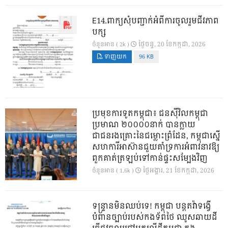
E14.ពាក្យសុំបញ្ជាក់អំពីការចូលរួមជីវភាព
បក្ស
ថ្ងៃ​ចន្ទ, 20 ខែ​កក្កដា, 2026
ចំនួនអាន ( 2k )
ទាញយក
96 KB
ប្រមុខការទូតកម្ពុជា៖ ជនស៊ីវិលកម្ពុជា
ប្រមាណ ២០០០០នាក់ បានក្លាយ
ជាជនរងគ្រោះនៃជម្លោះព្រំដែន, កម្ពុជាស្នើ
សហការីអាស៊ានជួយគាំទ្រការអំពាវនាវឱ្យ
ពួកគាត់ត្រឡប់ទៅកាន់ផ្ទះសម្បែងវិញ
ថ្ងៃ​អង្គារ, 21 ខែ​កក្កដា, 2026
ចំនួនអាន ( 1.6k )
ទន្ទ្រានមិនឈប់ទេ! កម្ពុជា បន្តតវ៉ាទង្វើ
បំពានច្បាប់របស់កងទ័ពថៃ ឈូសឆាយដី