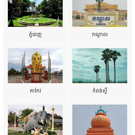
ភ្នំពេញ
កណ្តាល
តាកែវ
កំពង់ស្ពឺ