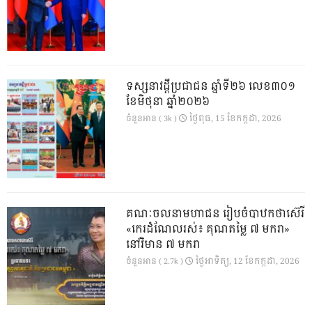
ទស្សនាវដ្ដីប្រជាជន ឆ្នាំទី២៦ លេខ៣០១
ខែមិថុនា ឆ្នាំ២០២៦
ថ្ងៃ​ពុធ, 15 ខែ​កក្កដា, 2026
ចំនួនអាន ( 3k )
គណៈចលនាមហាជន រៀបចំបាឋកថាស៊េរី
«កេរដំណែលរស់៖ គុណតម្លៃ ៧ មករា»
នៅវិមាន ៧ មករា
ថ្ងៃ​អាទិត្យ, 12 ខែ​កក្កដា, 2026
ចំនួនអាន ( 2.7k )