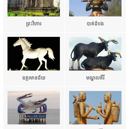
ព្រះវិហារ
បាត់ដំបង
ឧត្ដរមានជ័យ
មណ្ឌលគីរី