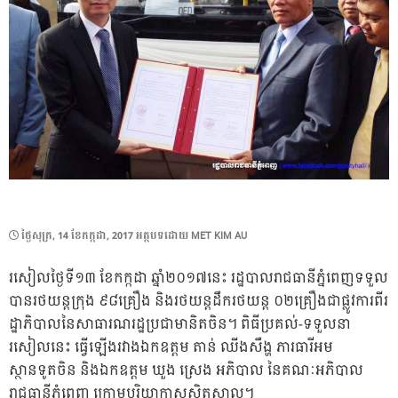
POSTED
ថ្ងៃ​សុក្រ, 14 ខែ​កក្កដា, 2017
អត្ថបទដោយ
MET KIM AU
ON
រសៀលថ្ងៃទី១៣ ខែកក្កដា ឆ្នាំ២០១៧នេះ រដ្ឋបាលរាជធានីភ្នំពេញទទួល
បានរថយន្តក្រុង ៩៨គ្រឿង និងរថយន្តដឹករថយន្ត ០២គ្រឿងជាផ្លូវការពីរ
ដ្ឋាភិបាលនៃសាធារណរដ្ឋប្រជាមានិតចិន។ ពិធីប្រគល់-ទទួលនា
រសៀលនេះ ធ្វើឡើងរវាងឯកឧត្តម តាន់ ឈីងសឹង្ហ ភារធារីអម
ស្ថានទូតចិន និងឯកឧត្តម ឃួង ស្រេង អភិបាល នៃគណៈអភិបាល
រាជធានីភ្នំពេញ ក្រោមបរិយាកាសស្និតស្នាល។