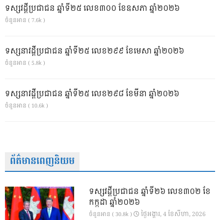
ទស្សវដ្តីប្រជាជន ឆ្នាំទី២៥ លេខ៣០០ ខែឧសភា ឆ្នាំ២០២៦
ចំនួនអាន ( 7.6k )
ទស្សនាវដ្ដីប្រជាជន ឆ្នាំទី២៥ លេខ២៩៩ ខែមេសា ឆ្នាំ២០២៦
ចំនួនអាន ( 5.8k )
ទស្សនាវដ្ដីប្រជាជន ឆ្នាំទី២៥ លេខ២៩៨ ខែមីនា ឆ្នាំ២០២៦
ចំនួនអាន ( 10.6k )
ព័ត៌មានពេញនិយម
ទស្សវដ្តីប្រជាជន ឆ្នាំទី២៦ លេខ៣០២ ខែ
កក្កដា ឆ្នាំ២០២៦
ថ្ងៃ​អង្គារ, 4 ខែ​សីហា, 2026
ចំនួនអាន ( 30.8k )