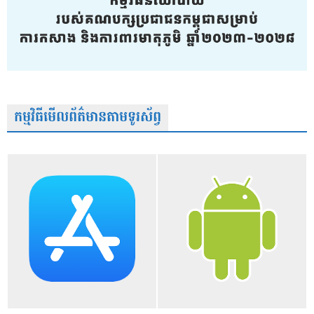
កម្មវិធីមើលព័ត៌មានតាមទូរស័ព្វ