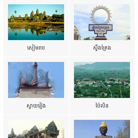
សៀមរាប
ស្ទឹងត្រែង
ស្វាយរៀង
ប៉ៃលិន