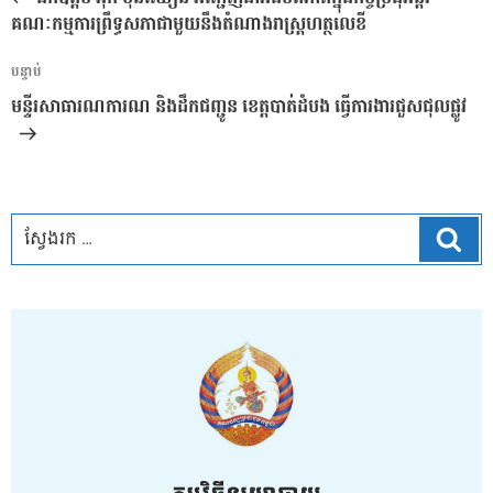
ប្រកាស
គណៈកម្មការព្រឹទ្ធសភាជាមួយនឹងតំណាងរាស្រ្តហត្ថលេខី
អត្ថបទ
បន្ទាប់
បន្ទាប់
មន្ទីរសាធារណការណ និងដឹកជញ្ជូន ខេត្តបាត់ដំបង ធ្វើការងារជួសជុលផ្លូវ
ស្វែ