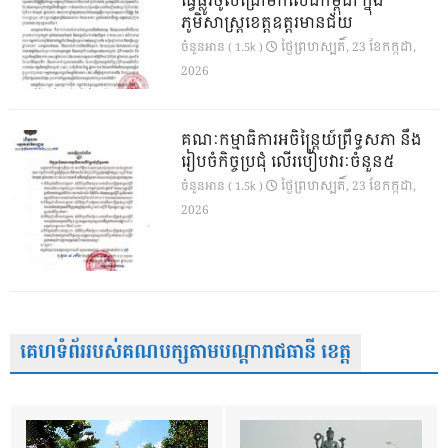
ធ្វើផ្លូវចូលជ្រៅមកលើដីកម្ពុជា ក្នុង
ភូមិសាស្ត្រខេត្តឧត្តរមានជ័យ
ថ្ងៃ​ព្រហស្បតិ៍, 23 ខែ​កក្កដា,
ចំនួនអាន ( 1.5k )
2026
គណៈកម្មាធិការអចិន្ត្រៃយ៍ព្រឹទ្ធសភា នឹង
រៀបចំកិច្ចប្រជុំ លើរបៀបវារៈចំនួន៥
ថ្ងៃ​ព្រហស្បតិ៍, 23 ខែ​កក្កដា,
ចំនួនអាន ( 1.5k )
2026
គេហទំព័ររបស់គណបក្សតាមបណ្តារាជធានី ខេត្ត