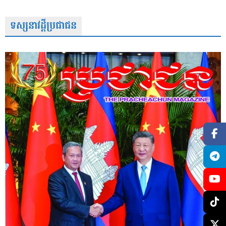
ទស្សនាវដ្តីប្រជាជន