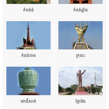
កំពង់ធំ
កំពង់ឆ្នាំង
កំពង់ចាម
ក្រចេះ
ពោធិ៍សាត់
ព្រៃវែង