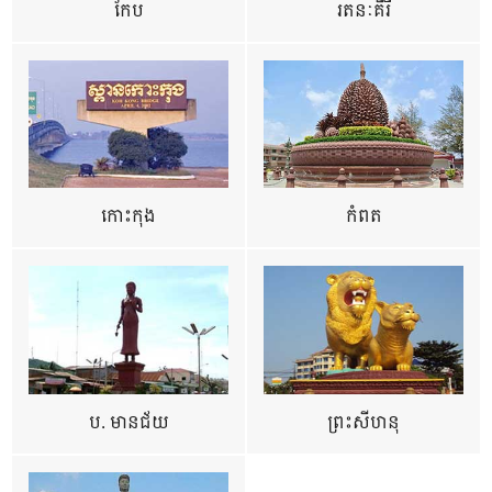
កែប
រតនៈគីរី
កោះកុង
កំពត
ប. មានជ័យ
ព្រះសីហនុ