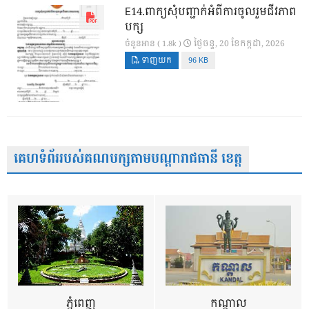
E14.ពាក្យសុំបញ្ជាក់អំពីការចូលរួមជីវភាព
បក្ស
ថ្ងៃ​ចន្ទ, 20 ខែ​កក្កដា, 2026
ចំនួនអាន ( 1.8k )
ទាញយក
96 KB
គេហទំព័ររបស់គណបក្សតាមបណ្តារាជធានី ខេត្ត
ភ្នំពេញ
កណ្តាល