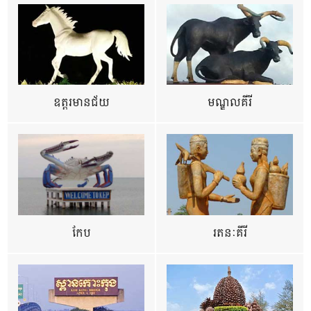
ឧត្ដរមានជ័យ
មណ្ឌលគីរី
កែប
រតនៈគីរី