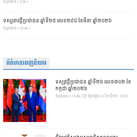
ចំនួនអាន ( 5.6k )
ទស្សនាវដ្ដីប្រជាជន ឆ្នាំទី២៥ លេខ២៩៨ ខែមីនា ឆ្នាំ២០២៦
ចំនួនអាន ( 10.4k )
ព័ត៌មានពេញនិយម
ទស្សវដ្តីប្រជាជន ឆ្នាំទី២៦ លេខ៣០២ ខែ
កក្កដា ឆ្នាំ២០២៦
ថ្ងៃ​អង្គារ, 4 ខែ​សីហា, 2026
ចំនួនអាន ( 15.8k )