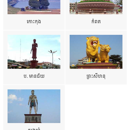
កោះកុង
កំពត
ប. មានជ័យ
ព្រះសីហនុ