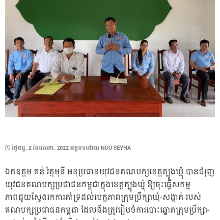
POSTED
ថ្ងៃ​ចន្ទ, 2 ខែ​ឧសភា, 2022
អត្ថបទដោយ
NOU SEYHA
ON
ឯកឧត្តម គន់ រ័ត្នមុនី អនុប្រធានយុវជនគណបក្សខេត្តត្បូងឃ្មុំ បានជំរុញ
យុវជនគណបក្សប្រជាជនកម្ពុជាក្នុងខេត្តត្បូងឃ្មុំ ឱ្យចុះធ្វើសកម្ម
ភាពជួយស្វែងរកការគាំទ្រដល់បេក្ខភាពក្រុមប្រឹក្សាឃុំ-សង្កាត់ របស់
គណបក្សប្រជាជនកម្ពុជា ដែលនឹងត្រូវរៀបចំការបោះឆ្នោតក្រុមប្រឹក្សា-