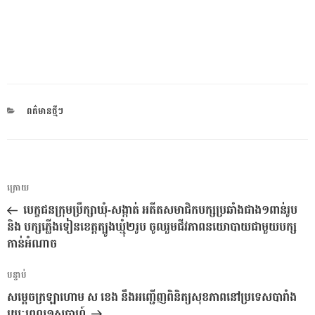
CATEGORIES
ពត៌មានថ្មីៗ
ការ​
អត្ថបទ
ក្រោយ
នាំទិស​
មុន
បេក្ខជនក្រុមប្រឹក្សាឃុំ-សង្កាត់ អតីតសមាជិកបក្សប្រឆាំងជាង១ពាន់រូប
ប្រកាស
និង បក្សភ្លើងទៀនខេត្តត្បូងឃ្មុំ២រូប ចូលរួមជីវភាពនយោបាយជាមួយបក្ស
កាន់អំណាច
អត្ថបទ
បន្ទាប់
បន្ទាប់
សម្ដេចក្រឡាហោម ស ខេង នឹងអញ្ជើញពិនិត្យសុខភាពនៅប្រទេសបារាំង
រយៈពេល១សប្តាហ៍