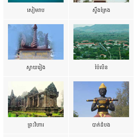
សៀមរាប
ស្ទឹងត្រែង
ស្វាយរៀង
ប៉ៃលិន
ព្រះវិហារ
បាត់ដំបង