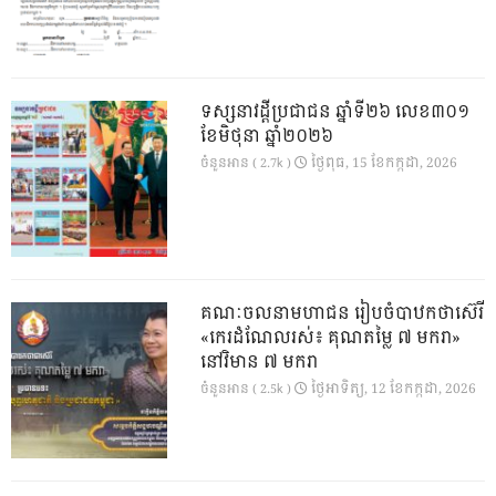
ទស្សនាវដ្ដីប្រជាជន ឆ្នាំទី២៦ លេខ៣០១
ខែមិថុនា ឆ្នាំ២០២៦
ថ្ងៃ​ពុធ, 15 ខែ​កក្កដា, 2026
ចំនួនអាន ( 2.7k )
គណៈចលនាមហាជន រៀបចំបាឋកថាស៊េរី
«កេរដំណែលរស់៖ គុណតម្លៃ ៧ មករា»
នៅវិមាន ៧ មករា
ថ្ងៃ​អាទិត្យ, 12 ខែ​កក្កដា, 2026
ចំនួនអាន ( 2.5k )