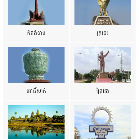
កំពង់ចាម
ក្រចេះ
ពោធិ៍សាត់
ព្រៃវែង