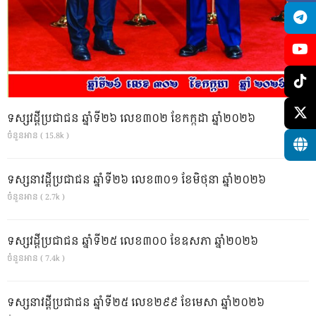
ទស្សវដ្តីប្រជាជន ឆ្នាំទី២៦ លេខ៣០២ ខែកក្កដា ឆ្នាំ២០២៦
ចំនួនអាន ( 15.8k )
ទស្សនាវដ្ដីប្រជាជន ឆ្នាំទី២៦ លេខ៣០១ ខែមិថុនា ឆ្នាំ២០២៦
ចំនួនអាន ( 2.7k )
ទស្សវដ្តីប្រជាជន ឆ្នាំទី២៥ លេខ៣០០ ខែឧសភា ឆ្នាំ២០២៦
ចំនួនអាន ( 7.4k )
ទស្សនាវដ្ដីប្រជាជន ឆ្នាំទី២៥ លេខ២៩៩ ខែមេសា ឆ្នាំ២០២៦