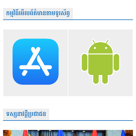
កម្មវិធីមើលព័ត៌មានតាមទូរស័ព្វ
ទស្សនាវដ្តីប្រជាជន