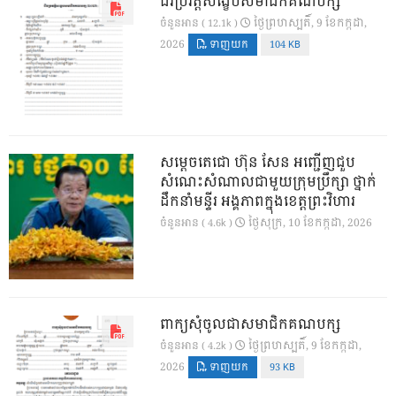
ជីវប្រវត្តិសង្ខេបសមាជិកគណបក្ស
ថ្ងៃ​ព្រហស្បតិ៍, 9 ខែ​កក្កដា,
ចំនួនអាន ( 12.1k )
2026
ទាញយក
104 KB
សម្តេចតេជោ ហ៊ុន សែន អញ្ជើញជួប
សំណេះសំណាលជាមួយក្រុមប្រឹក្សា ថ្នាក់
ដឹកនាំមន្ទីរ អង្គភាពក្នុងខេត្តព្រះវិហារ
ថ្ងៃ​សុក្រ, 10 ខែ​កក្កដា, 2026
ចំនួនអាន ( 4.6k )
ពាក្យសុំចូលជាសមាជិកគណបក្ស
ថ្ងៃ​ព្រហស្បតិ៍, 9 ខែ​កក្កដា,
ចំនួនអាន ( 4.2k )
2026
ទាញយក
93 KB