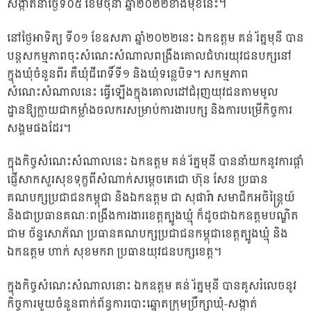
សង្កាត់នាថ្ងៃទី០៥ ខែមិថុនា ឆ្នាំ២០២២ខាងមុខនេះ។
នៅថ្ងៃអាទិត្យ ទី០១ ខែឧសភា ឆ្នាំ២០២២នេះ ឯកឧត្តម គន់ រ័ត្នមុនី បាន
បន្តសកម្មភាពចុះសំណេះសំណាលពង្រឹងគោលជំហរយុវជនបក្សនៅ
ក្នុងឃុំចំនួនពីរ គឺឃុំជីរោទិ៍ទី១ និងឃុំទន្លេបិទ។ សកម្មភាព
សំណេះសំណាលនេះ ធ្វើឡើងក្នុងគោលដៅជំរុញយុវជនតាមមូល
ដ្ឋានឱ្យក្លាយជាកម្លាំងចលករសម្រាប់ការងារបក្ស និងការបម្រើកិច្ចការ
សង្គមផងដែរ។
ក្នុងកិច្ចសំណេះសំណាលនេះ ឯកឧត្តម គន់ រ័ត្នមុនី បាននាំយកនូវការផ្តាំ
ផ្ញើសាកសួរសុខទុក្ខពីសំណាក់សម្តេចតេជោ ហ៊ុន សែន ប្រធាន
គណបក្សប្រជាជនកម្ពុជា និងឯកឧត្តម ជា សុផារ៉ា សមាជិកអចិន្ត្រៃយ៍
និងជាប្រធានគណៈពង្រឹងការងារខេត្តត្បូងឃ្មុំ ក៏ដូចជាឯកឧត្តមបណ្ឌិត
ជាម ច័ន្ទសោភ័ណ ប្រធានគណបក្សប្រជាជនកម្ពុជាខេត្តត្បូងឃ្មុំ និង
ឯកឧត្តម ហាក់ សុខមករា ប្រធានយុវជនបក្សខេត្ត។
ក្នុងកិច្ចសំណេះសំណាលនោះ ឯកឧត្តម គន់ រ័ត្នមុនី បានគូសរំលេចនូវ
កិច្ចការមួយចំនួនពាក់ព័ន្ធការបោះឆ្នោតក្រុមប្រឹក្សាឃុំ-សង្កាត់