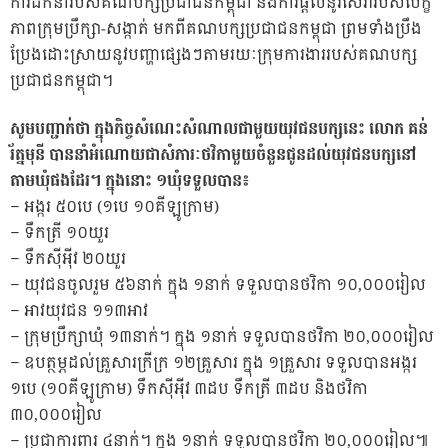
ការដឹកនាំរបស់គណបក្សប្រជាជនកម្ពុជា និងការផ្តល់នូវសេវារបស់បេក្ខ
ភាពក្រុមប្រឹក្សា-សង្កាត់ មកពីគណបក្សប្រជាជនកម្ពុជា ព្រមទាំងប្រឹង
ប្រែងដោះស្រាយនូវបញ្ហាផ្សេងៗតាមរយៈក្រុមការងាររបស់គណបក្ស
ប្រជាជនកម្ពុជា។
សូមបញ្ជាក់ថា ក្នុងកិច្ចសំណេះសំណាលជាមួយយុវជនបក្សនេះ លោក គន់
រ័ត្នមុនី បាននាំអំណោយជាសំភារៈថវិកាមួយចំនួនជូនដល់យុវជនបក្សនៅ
តាមឃុំផងដែរ។ ក្នុងនោះ ១ឃុំទទួលបាន៖
– អង្ករ ៥០បេ (១បេ ១០គីឡូក្រាម)
– ទឹកត្រី ១០យួរ
– ទឹកសុីអុីវ ២០យួរ
– យុវជនចូលរួម ៥៦នាក់ ក្នុង ១នាក់ ទទួលបានថវិកា ១០,០០០រៀល
– អាវយុវជន ១១៣អាវ
– ក្រុមប្រឹក្សាឃុំ ១៣នាក់។ ក្នុង ១នាក់ ទទួលបានថវិកា ២០,០០០រៀល
– ឧបត្ថម្ភដល់គ្រួសារក្រីក្រ ១២គ្រួសារ ក្នុង ១គ្រួសារ ទទួលបានអង្ករ
១បេ (១០គីឡូក្រាម) ទឹកស៊ីអ៉ីវ ៣ដប ទឹកត្រី ៣ដប និងថវិកា
៣០,០០០រៀល
– ប្រជាការពារ ៤នាក់។ ក្នុង ១នាក់ ទទួលបានថវិកា ២០,០០០រៀល៕