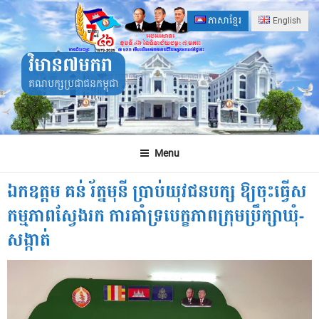
Skip
ភាសាខ្មែរ
English
to
content
វិមាន៧មករា
គណបក្សប្រជាជនកម្ពុជា
Menu
ឯកឧត្តម គន់ រ័ត្នមុនី ប្រាប់យុវជនបក្ស ឱ្យចុះធ្វើស
កម្មភាពស្វែងរក ការគាំទ្របេក្ខភាពក្រុមប្រឹក្សាឃុំ-
សង្កាត់