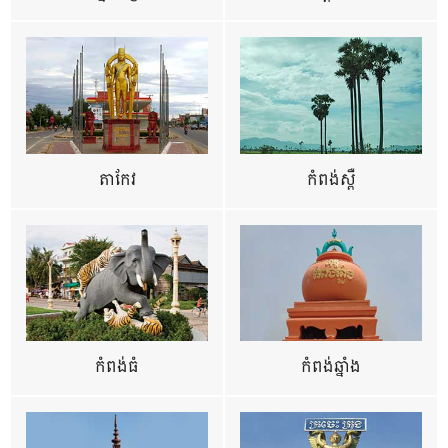
តាកែវ
កំពង់ស្ពឺ
កំពង់ធំ
កំពង់ឆ្នាំង