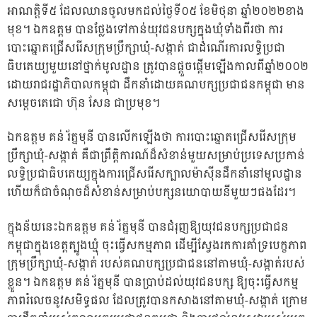
អាណត្តិទី៥ ដែលឈានចូលមកដល់ថ្ងៃទី០៥ ខែមិថុនា ឆ្នាំ២០២២ខាង
មុខ។ ឯកឧត្តម បានថ្លែងទៅកាន់យុវជនបក្សក្នុងឃុំទាំងពីរថា ការ
បោះឆ្នោតជ្រើសរើសក្រុមប្រឹក្សាឃុំ-សង្កាត់ ជាដំណើរការលទ្ធិប្រជា
ធិបតេយ្យមួយនៅថ្នាក់មូលដ្ឋាន ត្រូវបានផ្តួចផ្តើមឡើងកាលពីឆ្នាំ២០០២
ដោយរាជរដ្ឋាភិបាលកម្ពុជា ដឹកនាំដោយគណបក្សប្រជាជនកម្ពុជា មាន
សម្តេចតេជោ ហ៊ុន សែន ជាប្រមុខ។
ឯកឧត្តម គន់ រ័ត្នមុនី បានលើកឡើងថា ការបោះឆ្នោតជ្រើសរើសក្រុម
ប្រឹក្សាឃុំ-សង្កាត់ គឺជាព្រឹត្តិការណ៍ដ៏សំខាន់មួយសម្រាប់ប្រទេសប្រកាន់
លទ្ធិប្រជាធិបតេយ្យក្នុងការជ្រើសរើសក្បាលម៉ាស៊ីនដឹកនាំនៅមូលដ្ឋាន
ហើយក៏ជាចំណុចដ៏សំខាន់សម្រាប់បក្សនយោបាយនីមួយៗផងដែរ។
ក្នុងន័យនេះឯកឧត្តម គន់ រ័ត្នមុនី បានជំរុញឱ្យយុវជនបក្សប្រជាជន
កម្ពុជាក្នុងខេត្តត្បូងឃ្មុំ ចុះធ្វើសកម្មភាព ដើម្បីស្វែងរកការគាំទ្របេក្ខភាព
ក្រុមប្រឹក្សាឃុំ-សង្កាត់ របស់គណបក្សប្រជាជននៅតាមឃុំ-សង្កាត់របស់
ខ្លួន។ ឯកឧត្តម គន់ រ័ត្នមុនី បានប្រាប់ដល់យុវជនបក្ស ឱ្យចុះធ្វើសកម្ម
ភាពរំលេចនូវសមិទ្ធផល ដែលត្រូវបានកសាងនៅតាមឃុំ-សង្កាត់ ក្រោម