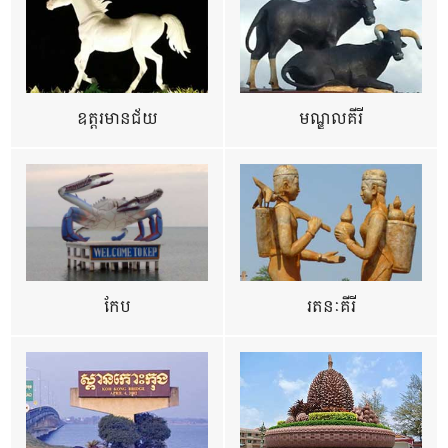
ឧត្ដរមានជ័យ
មណ្ឌលគីរី
កែប
រតនៈគីរី