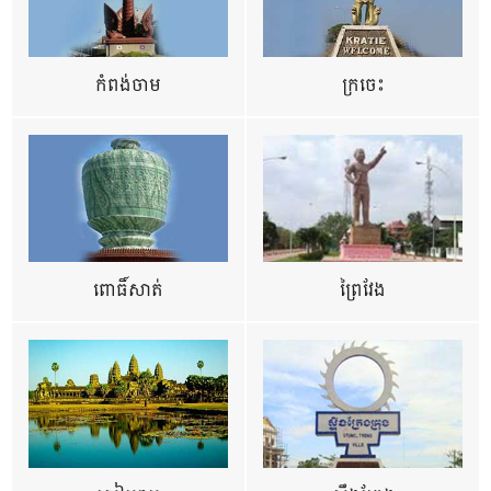
កំពង់ចាម
ក្រចេះ
ពោធិ៍សាត់
ព្រៃវែង