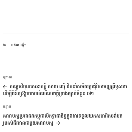
CATEGORIES
ពត៌មានថ្មីៗ
ការ​
អត្ថបទ
ក្រោយ
នាំទិស​
មុន
សម្តេចវិបុលសេនាភក្តី សាយ ឈុំ ដឹកនាំសម័យប្រជុំវិសាមញ្ញព្រឹទ្ធសភា
ប្រកាស
ដើម្បីពិនិត្យឱ្យយោបល់លើសេចក្តីព្រាងច្បាប់ចំនួន ០២
អត្ថបទ
បន្ទាប់
បន្ទាប់
គណបក្សប្រជាជនកម្ពុជា​បេីកទ្វាជានិច្ចក្នុងការទទួលយកសមាជិកចង់មក
រួមរស់ជីវភាពជាមួយគណបក្ស