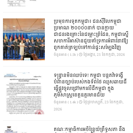
ប្រមុខការទូតកម្ពុជា៖ ជនស៊ីវិលកម្ពុជា
ប្រមាណ ២០០០០នាក់ បានក្លាយ
ជាជនរងគ្រោះនៃជម្លោះព្រំដែន, កម្ពុជាស្នើ
សហការីអាស៊ានជួយគាំទ្រការអំពាវនាវឱ្យ
ពួកគាត់ត្រឡប់ទៅកាន់ផ្ទះសម្បែងវិញ
ថ្ងៃ​អង្គារ, 21 ខែ​កក្កដា, 2026
ចំនួនអាន ( 1.5k )
ទន្ទ្រានមិនឈប់ទេ! កម្ពុជា បន្តតវ៉ាទង្វើ
បំពានច្បាប់របស់កងទ័ពថៃ ឈូសឆាយដី
ធ្វើផ្លូវចូលជ្រៅមកលើដីកម្ពុជា ក្នុង
ភូមិសាស្ត្រខេត្តឧត្តរមានជ័យ
ថ្ងៃ​ព្រហស្បតិ៍, 23 ខែ​កក្កដា,
ចំនួនអាន ( 1.4k )
2026
គណៈកម្មាធិការអចិន្ត្រៃយ៍ព្រឹទ្ធសភា នឹង