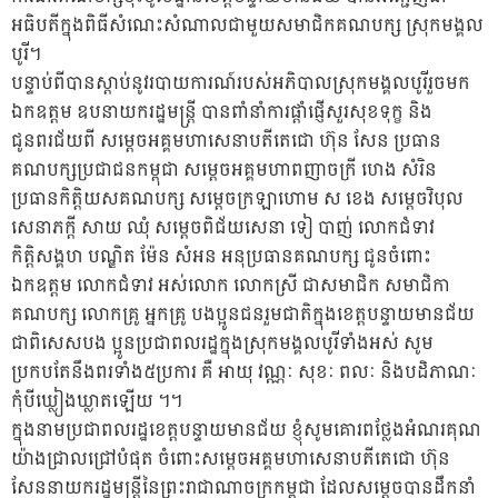
អធិបតីក្នុងពិធីសំណេះសំណាលជាមួយសមាជិកគណបក្ស ស្រុកមង្គល
បូរី។
បន្ទាប់ពីបានស្តាប់នូវរបាយការណ៍របស់អភិបាលស្រុកមង្គលបូរីរួចមក
ឯកឧត្តម ឧបនាយករដ្ឋមន្រ្តី​ បានពាំនាំការផ្ដាំផ្ញើសួរសុខទុក្ខ និង
ជូនពរជ័យពី សម្ដេចអគ្គមហាសេនាបតីតេជោ ហ៊ុន សែន ប្រធាន
គណបក្សប្រជាជនកម្ពុជា សម្ដេចអគ្គមហាពញាចក្រី ហេង សំរិន
ប្រធានកិត្តិយសគណបក្ស សម្ដេចក្រឡាហោម ស ខេង សម្ដេចវិបុល
សេនាភក្ដី សាយ ឈុំ សម្តេចពិជ័យសេនា ទៀ បាញ់ លោកជំទាវ
កិត្តិសង្គហ បណ្ឌិត ម៉ែន សំអន អនុប្រធានគណបក្ស ជូនចំពោះ
ឯកឧត្ដម លោកជំទាវ អស់លោក លោកស្រី ជាសមាជិក សមាជិកា
គណបក្ស លោកគ្រូ អ្នកគ្រូ បងប្អូនជនរួមជាតិក្នុងខេត្តបន្ទាយមានជ័យ
ជាពិសេសបង ប្អូនប្រជាពលរដ្ឋក្នុងស្រុកមង្គលបូរីទាំងអស់ សូម
ប្រកបតែនឹងពរទាំង៥ប្រការ គឺ អាយុ វណ្ណៈ សុខៈ ពលៈ និងបដិភាណៈ
កុំបីឃ្លៀងឃ្លាតឡើយ ។។
ក្នុងនាមប្រជាពលរដ្ឋខេត្តបន្ទាយមានជ័យ ខ្ញុំសូមគោរពថ្លែងអំណរគុណ
យ៉ាងជ្រាលជ្រៅបំផុត ចំពោះសម្តេចអគ្គមហាសេនាបតីតេជោ ហ៊ុន
សែននាយករដ្ឋមន្រ្តីនៃព្រះរាជាណាចក្រកម្ពុជា ដែលសម្តេចបានដឹកនាំ