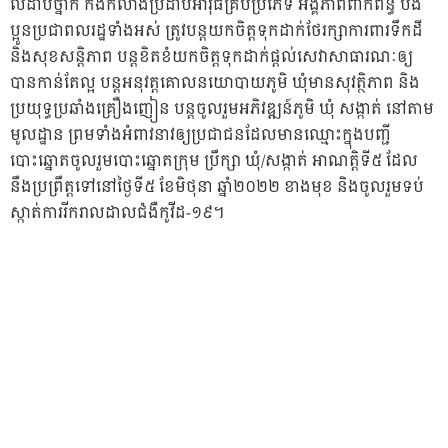
លំដាប់ថ្នាក់ កងកំលាំងប្រដាប់អាវុធគ្រប់ប្រភេទ អង្គភាពពាក់ព័ន្ធ បង
ប្អូនប្រជាពលរដ្ឋទាំងអស់ ត្រូវបន្តយកចិត្តទុកដាក់ថែរក្សាការពារទឹកដី
និងសុខសន្តិភាព បន្តខិតខំយកចិត្តទុកដាក់ផ្តល់សេវាសាធារណៈឲ្យ
បានកាន់តែល្អ បន្តអនុវត្តគោលនយោបាយភូមិ ឃុំមានសុវត្ថិភាព និង
ប្រយុទ្ធប្រឆាំងគ្រឿងញៀន បន្តចូលរួមអភិវឌ្ឍន៍ភូមិ ឃុំ សង្កាត់ នៅតាម
មូលដ្ឋាន ព្រមទាំងអំពាវនាវឲ្យប្រជាជនដែលមានឈ្មោះក្នុងបញ្ជី
បោះឆ្នោតចូលរួមបោះឆ្នោតក្រុម ប្រឹក្សា ឃុំ/សង្កាត់ អាណត្តិទី៥ ដែល
នឹងប្រព្រឹត្តទៅនៅថ្ងៃទី៥ ខែមិថុនា ឆ្នាំ២០២២ ខាងមុខ និងចូលរួមទប់
ស្កាត់ការរីករាលដាលជំងឺកូវីដ-១៩។