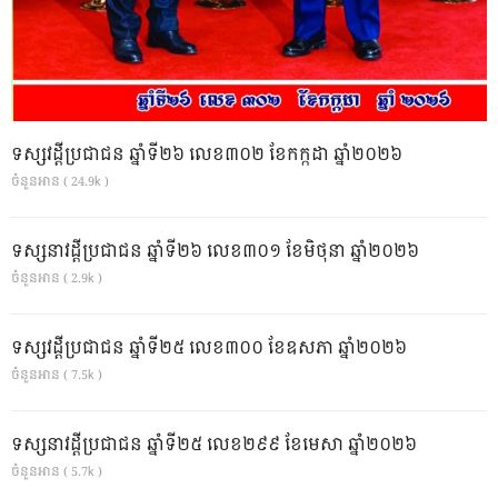
ទស្សវដ្តីប្រជាជន ឆ្នាំទី២៦ លេខ៣០២ ខែកក្កដា ឆ្នាំ២០២៦
ចំនួនអាន ( 24.9k )
ទស្សនាវដ្ដីប្រជាជន ឆ្នាំទី២៦ លេខ៣០១ ខែមិថុនា ឆ្នាំ២០២៦
ចំនួនអាន ( 2.9k )
ទស្សវដ្តីប្រជាជន ឆ្នាំទី២៥ លេខ៣០០ ខែឧសភា ឆ្នាំ២០២៦
ចំនួនអាន ( 7.5k )
ទស្សនាវដ្ដីប្រជាជន ឆ្នាំទី២៥ លេខ២៩៩ ខែមេសា ឆ្នាំ២០២៦
ចំនួនអាន ( 5.7k )