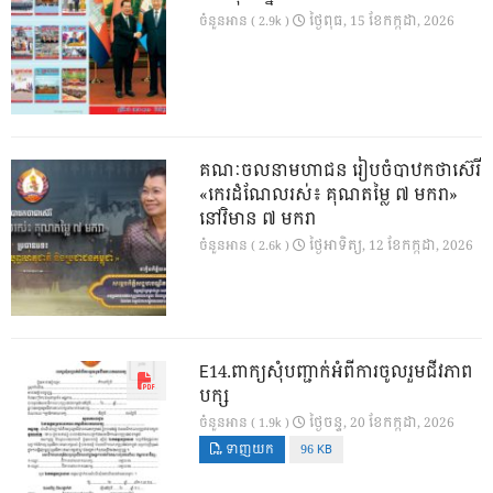
ថ្ងៃ​ពុធ, 15 ខែ​កក្កដា, 2026
ចំនួនអាន ( 2.9k )
គណៈចលនាមហាជន រៀបចំបាឋកថាស៊េរី
«កេរដំណែលរស់៖ គុណតម្លៃ ៧ មករា»
នៅវិមាន ៧ មករា
ថ្ងៃ​អាទិត្យ, 12 ខែ​កក្កដា, 2026
ចំនួនអាន ( 2.6k )
E14.ពាក្យសុំបញ្ជាក់អំពីការចូលរួមជីវភាព
បក្ស
ថ្ងៃ​ចន្ទ, 20 ខែ​កក្កដា, 2026
ចំនួនអាន ( 1.9k )
ទាញយក
96 KB