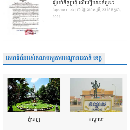
រៀបចំកិច្ចប្រជុំ លើរបៀបវារៈចំនួន៥
ថ្ងៃ​ព្រហស្បតិ៍, 23 ខែ​កក្កដា,
ចំនួនអាន ( 1.4k )
2026
គេហទំព័ររបស់គណបក្សតាមបណ្តារាជធានី ខេត្ត
ភ្នំពេញ
កណ្តាល