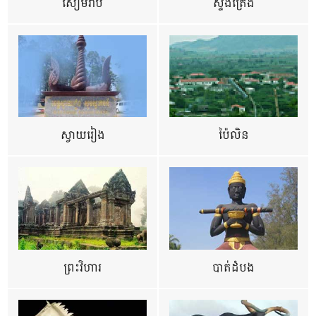
សៀមរាប
ស្ទឹងត្រែង
ស្វាយរៀង
ប៉ៃលិន
ព្រះវិហារ
បាត់ដំបង