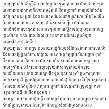
ប្រយុទ្ធប្រឆាំងជំងឺកូវីដ-១៩នៅកម្ពុជាទទួលបានជោគជ័យដោយទទួល
បានការអបអរសាទរពីសហគមន៍ជាតិ និងអន្តរជាតិ ការផ្តល់វ៉ាក់សាំង
ដល់ប្រជាជនកម្ពុជា និងជនបរទេសដែលនៅកម្ពុជាដោយមិនរើសអើង
និន្នាការនយោបាយ សាសនា ជាតិសាសន៍ឡើយ ជាពិសេស
ការបើកចំហរបេះដូងជាសកលទទួលនាវាវេស្តឺដាមឲ្យចូលចតនៅខេត្ត​
ព្រះសីហនុ ខណៈពេលដែលប្រទេសនានាបដិសេធក្នុងអំឡុង
ពេលកូវីដ-១៩ ជាដើម។
ជាមួយគ្នានេះ ឯកឧត្តម ឧបនាយករដ្ឋក៏សូមសំដែងនូវការកោតសរសើរ
និងវាយតម្លៃខ្ពស់ចំពោះអាជ្ញាធរ មានសមត្ថកិច្ចគ្រប់លំដាប់ថ្នាក់ ថ្នាក់
ដឹកនាំសាសនា វិស័យឯកជន សមាជិក សមាជិការគណបក្ស ប្រជា
ពលរដ្ឋទាំងអស់ ដែលបានចូលរួមយ៉ាងសកម្មដោយមិនខ្លាច
ការនឿយហត់ ប្រកបដោយស្មារតីទទួលខុសត្រូវខ្ពស់ ក្នុងការចូលរួម
យ៉ាងសកម្មដើម្បីអនុវត្តគោនយោបាយរាជរដ្ឋាភិបាល ដើម្បីទប់ស្កាត់ការ
រីករាលដាលជំងឺកូវីដ-១៩ គ្រោះធម្មជាតិ និងបន្តអភិវឌ្ឍមូលដ្ឋានខេត្ត
បន្ទាយមានជ័យយើងកន្លងមក។
ឯកឧត្តម ឧបនាយករដ្ឋមន្រ្តី បានសង្កត់ធ្ងន់ថា ប្រទេសកម្ពុជា ក្រោមការ
ដឹកនាំប្រកបដោយគតិបណ្ឌិត និងចក្ខុវិស័យវែងឆ្ងាយរបស់ ស