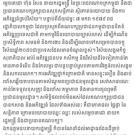
ម្តេចតេជោ ហ៊ុន សែន នាយករដ្ឋមន្រ្តី​ នៃព្រះរាជរាណាចក្រកម្ពុជា និងជា
ប្រធានគណបក្សរក្សាបានសុខសន្តិភាព ស្ថិរភាពនយោបាយ និងការ
អភិវឌ្ឍន៍គ្រប់វិស័យ។ បន្ទាប់ពីជ័យជម្នះ ៧ មករា ១៩៧៩ រាជ
រដ្ឋាភិបាលកម្ពុជា ដែលប្រសូតពីគណបក្សប្រជាជនកម្ពុជាបានខិតខំ
អភិវឌ្ឍប្រទេសជាតិ តាមកម្មវិធីនយោបាយច្បាស់លាស់ ដើម្បីកំណើន
ប្រសិទ្ធិភាព សមធម៌ និងការងារ និងដើម្បីឈានទៅសម្រេចបានចក្ខុ
វិស័យឆ្នាំ២០៥០ជាប្រទេសដែលមានចំណូលខ្ពស់។ វិស័យសង្គមកិច្ច
សុខាភិបាល អប់រំ អភិវឌ្ឍជនបទ កសិកម្ម និងវិស័យដ៏ទៃទៀតកាន់តែ
មានភាពទំនើប និងកែលម្អរ ជាបន្តបន្ទាប់ស្របតាមការវិវត្តន៍របស់សង្គម
និងសកលលោក។ ការអភិវឌ្ឍថ្នាក់ក្រោមជាតិ មានសន្ទុះលឿន និងឆាប់
រហ័សឆ្លើយតបបានតាមសំណូមពរប្រជាជនមូលដ្ឋាន សេវាសាធារណៈ
កាន់តែទទួលខុសត្រូវ និងរហ័ស តម្លាភាព និងមានការចូលរួមពី
ប្រជាជនមូលដ្ឋាន។ សមិទ្ធិផលរាប់មិនអស់ដែលគណបក្សប្រជាជន
បានកសាង និងអភិវឌ្ឍន៍ ដែលទាំងអស់នេះ គឺជាភោគផល ផ្លែផ្កា នៃ
សន្តិភាព ក្រោមនយោបាយឈ្នះ ឈ្នះ របស់សម្តេចតេជោ នាយក
រដ្ឋមន្រ្តី និងជាប្រធានគណបក្ស។
ឯកឧត្តមឧបនាយករដ្ឋមន្រ្តី ក៏បានណែនាំដល់អាជ្ញាធរដែនដីគ្រប់