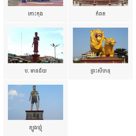
កោះកុង
កំពត
ប. មានជ័យ
ព្រះសីហនុ
ត្បូងឃ្មុំ