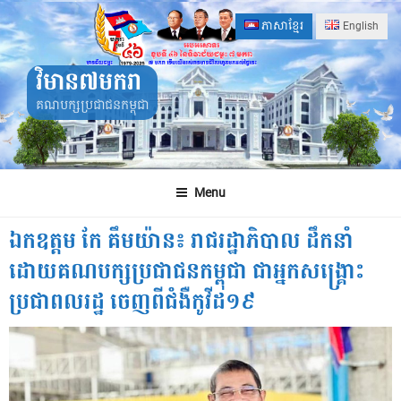
Skip
ភាសាខ្មែរ
English
to
content
វិមាន៧មករា
គណបក្សប្រជាជនកម្ពុជា
Menu
ឯកឧត្តម កែ គឹមយ៉ាន៖ រាជរដ្ឋាភិបាល ដឹកនាំ
ដោយគណបក្សប្រជាជនកម្ពុជា ជាអ្នកសង្គ្រោះ
ប្រជាពលរដ្ឋ ចេញពីជំងឺកូវីដ១៩