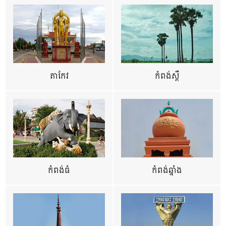
តាកែវ
កំពង់ស្ពឺ
កំពង់ធំ
កំពង់ឆ្នាំង