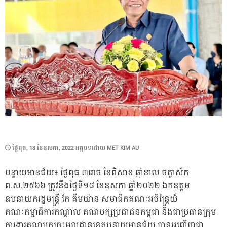
POSTED
ថ្ងៃ​ពុធ, 18 ខែ​ឧសភា, 2022
អត្ថបទដោយ
MET KIM AU
ON
បន្ទាយមានជ័យ៖ ថ្ងៃពុធ ៣រោច ខែពិសាខ ឆ្នាំខាល ចត្វាស័ក
ព.ស.២៥៦៦ ត្រូវនឹងថ្ងៃទី១៨ ខែឧសភា ឆ្នាំ២០២២ ឯកឧត្តម
ឧបនាយករដ្ឋមន្រ្តី កែ គឹមយ៉ាន សមាជិកគណៈអចិន្ត្រៃយ៏
គណៈកម្មាធិការកណ្ដាល គណបក្សប្រជាជនកម្ពុជា និងជាប្រធានក្រុម
ការងារគណបក្សចុះមូលដ្ឋានខេត្តបន្ទាយមានជ័យ បានអញ្ជើញជា