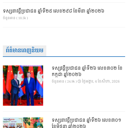
ទស្សនាវដ្ដីប្រជាជន ឆ្នាំទី២៥ លេខ២៩៨ ខែមីនា ឆ្នាំ២០២៦
ចំនួនអាន ( 10.5k )
ព័ត៌មានពេញនិយម
ទស្សវដ្តីប្រជាជន ឆ្នាំទី២៦ លេខ៣០២ ខែ
កក្កដា ឆ្នាំ២០២៦
ថ្ងៃ​អង្គារ, 4 ខែ​សីហា, 2026
ចំនួនអាន ( 24.9k )
ទស្សនាវដ្ដីប្រជាជន ឆ្នាំទី២៦ លេខ៣០១
ខែមិថុនា ឆ្នាំ២០២៦