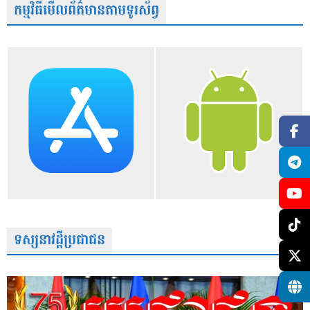
កម្មវិធីមើលព័ត៌មានតាមទូរស័ព្វ
ទស្សនាវដ្តីប្រជាជន