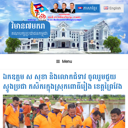
Skip
ភាសាខ្មែរ
English
to
content
វិមាន៧មករា
គណបក្សប្រជាជនកម្ពុជា
Menu
ឯកឧត្តម ស សុខា និងលោកជំទាវ ចូលរួមជួយ
ស្ទូងប្រជា កសិករក្នុងស្រុកពោធិ៍រៀង ខេត្តព្រៃវែង