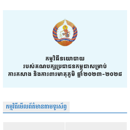
កម្មវិធីមើលព័ត៌មានតាមទូរស័ព្វ