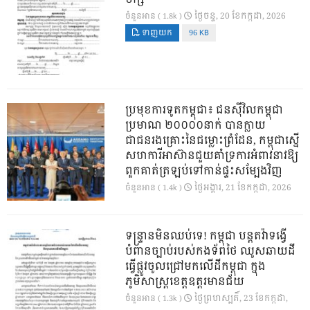
ថ្ងៃ​ចន្ទ, 20 ខែ​កក្កដា, 2026
ចំនួនអាន ( 1.8k )
ទាញយក
96 KB
ប្រមុខការទូតកម្ពុជា៖ ជនស៊ីវិលកម្ពុជា
ប្រមាណ ២០០០០នាក់ បានក្លាយ
ជាជនរងគ្រោះនៃជម្លោះព្រំដែន, កម្ពុជាស្នើ
សហការីអាស៊ានជួយគាំទ្រការអំពាវនាវឱ្យ
ពួកគាត់ត្រឡប់ទៅកាន់ផ្ទះសម្បែងវិញ
ថ្ងៃ​អង្គារ, 21 ខែ​កក្កដា, 2026
ចំនួនអាន ( 1.4k )
ទន្ទ្រានមិនឈប់ទេ! កម្ពុជា បន្តតវ៉ាទង្វើ
បំពានច្បាប់របស់កងទ័ពថៃ ឈូសឆាយដី
ធ្វើផ្លូវចូលជ្រៅមកលើដីកម្ពុជា ក្នុង
ភូមិសាស្ត្រខេត្តឧត្តរមានជ័យ
ថ្ងៃ​ព្រហស្បតិ៍, 23 ខែ​កក្កដា,
ចំនួនអាន ( 1.3k )