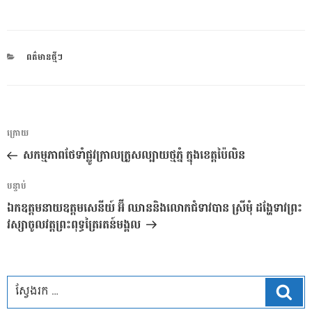
CATEGORIES
ពត៌មានថ្មីៗ
ការ​
អត្ថបទ
ក្រោយ
នាំទិស​
មុន
សកម្មភាពថែទាំផ្លូវក្រាលក្រួសល្បាយថ្មភ្នំ ក្នុងខេត្តប៉ៃលិន
ប្រកាស
អត្ថបទ
បន្ទាប់
បន្ទាប់
ឯកឧត្តមនាយឧត្តមសេនីយ៍ អ៊ី ឈាននិងលោកជំទាវបាន ស្រីមុំ ដង្ហែទាវព្រះ
វស្សាចូលវត្តព្រះពុទ្ធត្រៃរតន៍មង្គល
ស្វែ