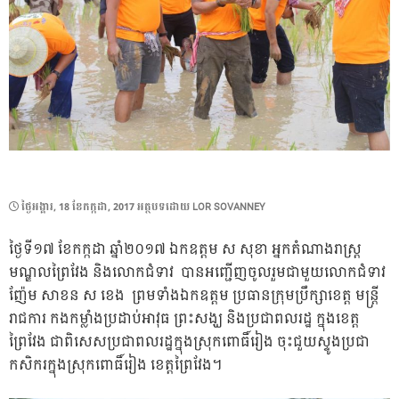
POSTED
ថ្ងៃ​អង្គារ, 18 ខែ​កក្កដា, 2017
អត្ថបទដោយ
LOR SOVANNEY
ON
ថ្ងៃទី១៧ ខែកក្កដា ឆ្នាំ២០១៧ ឯកឧត្តម ស សុខា អ្នកតំណាងរាស្រ្ត
មណ្ឌលព្រៃវែង និងលោកជំទាវ បានអញ្ជើញចូលរួមជាមួយលោកជំទាវ
ញ៉ែម សាខន ស ខេង ​ ព្រមទាំង​ឯកឧត្តម​ ប្រធាន​​​ក្រុមប្រឹក្សាខេត្ត​ មន្ត្រី
រាជការ​ កងកម្លាំង​ប្រដាប់អាវុធ​ ព្រះសង្ឃ និងប្រជាពលរដ្ឋ​ ក្នុងខេត្ត
ព្រៃវែង​ ជាពិសេស​ប្រជាពលរដ្ឋ​ក្នុងស្រុក​ពោធិ៍រៀង ចុះជួយស្ទូងប្រជា
កសិករក្នុងស្រុកពោធិ៍រៀង ខេត្តព្រៃវែង។