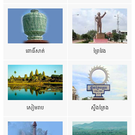
ពោធិ៍សាត់
ព្រៃវែង
សៀមរាប
ស្ទឹងត្រែង