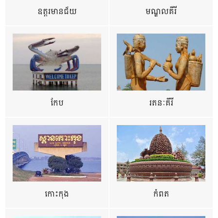
ឧត្ដរមានជ័យ
មណ្ឌលគីរី
កែប
រតនៈគីរី
កោះកុង
កំពត