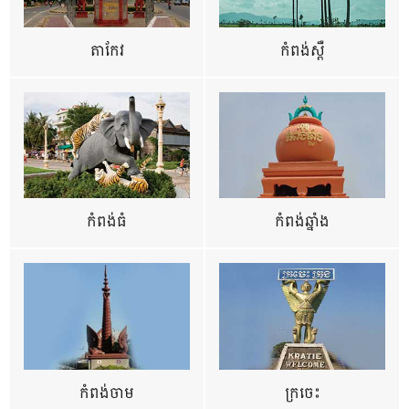
តាកែវ
កំពង់ស្ពឺ
កំពង់ធំ
កំពង់ឆ្នាំង
កំពង់ចាម
ក្រចេះ