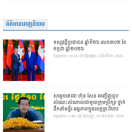
ព័ត៌មានពេញនិយម
ទស្សវដ្តីប្រជាជន ឆ្នាំទី២៦ លេខ៣០២ ខែ
កក្កដា ឆ្នាំ២០២៦
ថ្ងៃ​អង្គារ, 4 ខែ​សីហា, 2026
ចំនួនអាន ( 19.1k )
សម្តេចតេជោ ហ៊ុន សែន អញ្ជើញជួប
សំណេះសំណាលជាមួយក្រុមប្រឹក្សា ថ្នាក់
ដឹកនាំមន្ទីរ អង្គភាពក្នុងខេត្តព្រះវិហារ
ថ្ងៃ​សុក្រ, 10 ខែ​កក្កដា, 2026
ចំនួនអាន ( 4.8k )