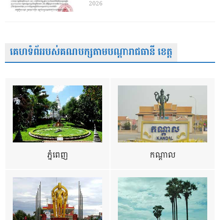
2026
គេហទំព័ររបស់គណបក្សតាមបណ្តារាជធានី ខេត្ត
ភ្នំពេញ
កណ្តាល