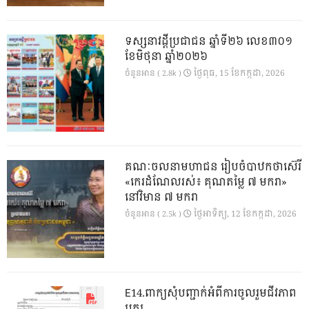
ទស្សនាវដ្ដីប្រជាជន ឆ្នាំទី២៦ លេខ៣០១
ខែមិថុនា ឆ្នាំ២០២៦
ថ្ងៃ​ពុធ, 15 ខែ​កក្កដា, 2026
ចំនួនអាន ( 2.8k )
គណៈចលនាមហាជន រៀបចំបាឋកថាស៊េរី
«កេរដំណែលរស់៖ គុណតម្លៃ ៧ មករា»
នៅវិមាន ៧ មករា
ថ្ងៃ​អាទិត្យ, 12 ខែ​កក្កដា, 2026
ចំនួនអាន ( 2.5k )
E14.ពាក្យសុំបញ្ជាក់អំពីការចូលរួមជីវភាព
បក្ស