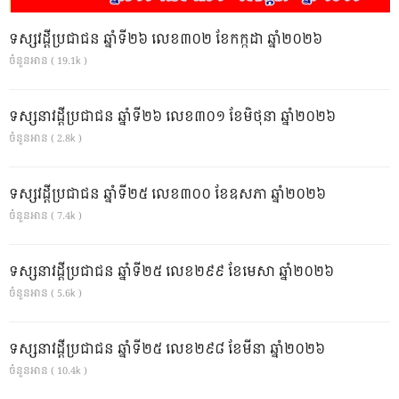
ទស្សវដ្តីប្រជាជន ឆ្នាំទី២៦ លេខ៣០២ ខែកក្កដា ឆ្នាំ២០២៦
ចំនួនអាន ( 19.1k )
ទស្សនាវដ្ដីប្រជាជន ឆ្នាំទី២៦ លេខ៣០១ ខែមិថុនា ឆ្នាំ២០២៦
ចំនួនអាន ( 2.8k )
ទស្សវដ្តីប្រជាជន ឆ្នាំទី២៥ លេខ៣០០ ខែឧសភា ឆ្នាំ២០២៦
ចំនួនអាន ( 7.4k )
ទស្សនាវដ្ដីប្រជាជន ឆ្នាំទី២៥ លេខ២៩៩ ខែមេសា ឆ្នាំ២០២៦
ចំនួនអាន ( 5.6k )
ទស្សនាវដ្ដីប្រជាជន ឆ្នាំទី២៥ លេខ២៩៨ ខែមីនា ឆ្នាំ២០២៦
ចំនួនអាន ( 10.4k )