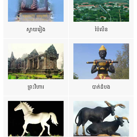
ស្វាយរៀង
ប៉ៃលិន
ព្រះវិហារ
បាត់ដំបង