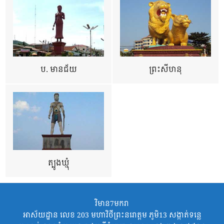
ប. មានជ័យ
ព្រះសីហនុ
ត្បូងឃ្មុំ
វិមាន7មករា
អាស័យដ្ឋាន លេខ 203 មហាវិថីព្រះនរោត្តម ភូមិ13 សង្កាត់ទន្លេ