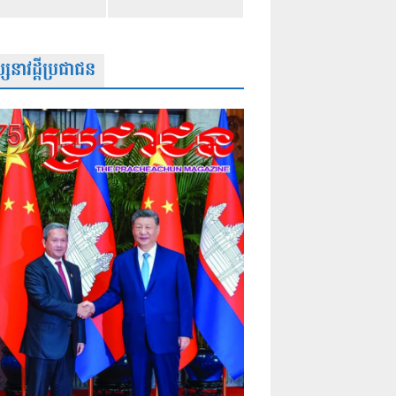
សនាវដ្តីប្រជាជន