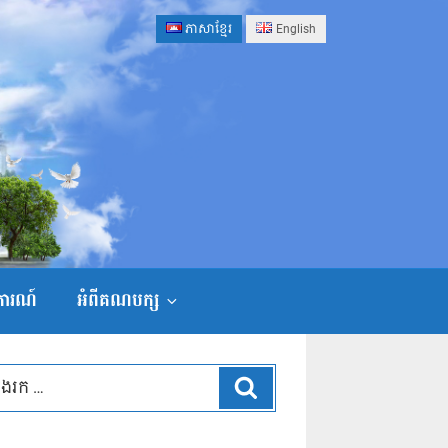
ភាសាខ្មែរ
English
ងការណ៍
អំពីគណបក្ស
ស្វែងរក