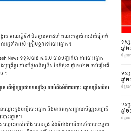
សង្កាត់ អាណត្តិទី៥ ជិតចូលមកដល់ គណៈកម្មាធិការជាតិរៀបចំ
ទស្ស
ពលរដ្ឋទាំងអស់ ត្រៀមខ្លួនទៅបោះឆ្នោត។
ឆ្នា
ចំនួនអ
resh News ទទួលបាន គ.ជ.ប បានបញ្ជាក់ថា ការបោះឆ្នោត
ឹងប្រព្រឹត្តទៅនៅថ្ងៃអាទិត្យទី៥ ខែមិថុនា ឆ្នាំ២០២២ ចាប់ផ្តើមពី
ទស្ស
ៀល ។
ឆ្នា
ើម្បីឲ្យប្រជាពលរដ្ឋខ្មែរ យល់ដឹងអំពីការបោះ ឆ្នោតជ្រើសរើស
ចំនួនអា
ទស្ស
មានឈ្មោះក្នុងបញ្ជីបោះឆ្នោត និងមានអត្តសញ្ញាណប័ណ្ណសញ្ជាតិ
ឆ្នា
ារបោះឆ្នោត។
ចំនួនអា
រៀង ឈ្មោះរបស់យើង លេខកូដ និងទីតាំងការរិយាល័យបោះឆ្នោត