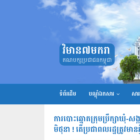
Skip
to
content
វិមាន៧មករា
គណបក្សប្រជាជនកម្ពុជា
ទំព័រដើម
បណ្តុំឯកសារ
សាររ
ការបោះឆ្នោតក្រុមប្រឹក្សាឃុំ-សង
មិថុនា ! តើប្រជាពលរដ្ឋត្រូវមានអ