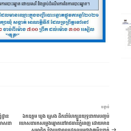
អត្ថបទ
បន្ទាប់
បន្ទាប់
ិដ្ឋាន
ឯកឧត្តម ឃួង ស្រេង ដឹកនាំហែក្បួនយុទ្ធនាការបញ្ចប់
រឃោសនា
ឃោសនារកសម្លេងឆ្នោតនៅរាជធានីភ្នំពេញ ដោយមាន
សមាជិក និងប្រជាពលរដ្ឋចូលរួមជាង៣ម៉ឺននាក់