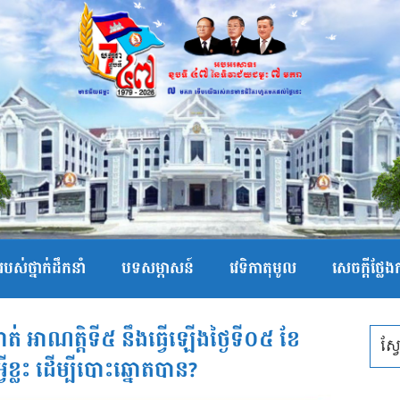
បស់ថ្នាក់ដឹកនាំ
បទសម្ភាសន៍
វេទិកាតុមូល
សេចក្ដីថ្លែ
្កាត់ អាណត្តិទី៥ នឹងធ្វើឡើងថ្ងៃទី០៥ ខែ
្វីខ្លះ ដើម្បីបោះឆ្នោតបាន?