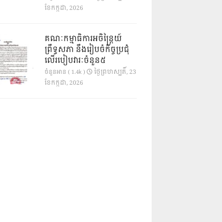
ខែ​កក្កដា, 2026
គណៈកម្មាធិការអចិន្ត្រៃយ៍
ព្រឹទ្ធសភា នឹងរៀបចំកិច្ចប្រជុំ
លើរបៀបវារៈចំនួន៥
ថ្ងៃ​ព្រហស្បតិ៍, 23
ចំនួនអាន ( 1.4k )
ខែ​កក្កដា, 2026