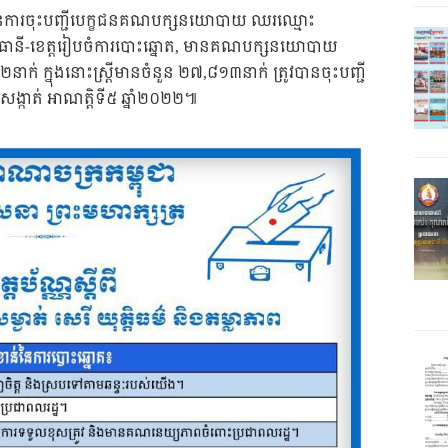
ារ នៃការចុះបញ្ជីបេក្ខជនគណបក្សនយោបាយ ឈរឈ្មោះ
ធានី-ខេត្តរៀបចំការបោះឆ្នោត, មានគណបក្សនយោបាយ
ក់ ក្នុងនោះស្រ្តីមានចំនួន ២៧,៨១៣នាក់ ត្រូវបានចុះបញ្ជី
ំ សង្កាត់ អាណត្តិទី៥ ឆ្នាំ២០២២៕