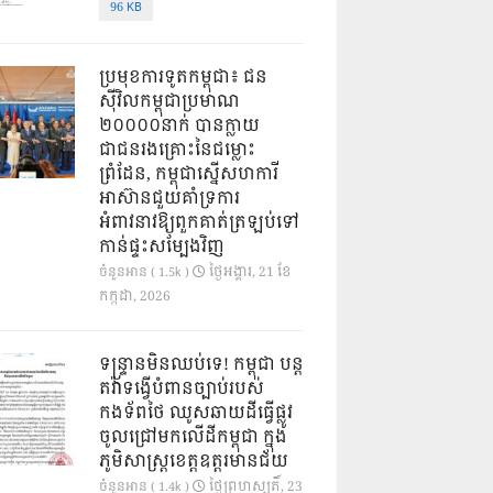
96 KB
ប្រមុខការទូតកម្ពុជា៖ ជន
ស៊ីវិលកម្ពុជាប្រមាណ
២០០០០នាក់ បានក្លាយ
ជាជនរងគ្រោះនៃជម្លោះ
ព្រំដែន, កម្ពុជាស្នើសហការី
អាស៊ានជួយគាំទ្រការ
អំពាវនាវឱ្យពួកគាត់ត្រឡប់ទៅ
កាន់ផ្ទះសម្បែងវិញ
ថ្ងៃ​អង្គារ, 21 ខែ​
ចំនួនអាន ( 1.5k )
កក្កដា, 2026
ទន្ទ្រានមិនឈប់ទេ! កម្ពុជា បន្ត
តវ៉ាទង្វើបំពានច្បាប់របស់
កងទ័ពថៃ ឈូសឆាយដីធ្វើផ្លូវ
ចូលជ្រៅមកលើដីកម្ពុជា ក្នុង
ភូមិសាស្ត្រខេត្តឧត្តរមានជ័យ
ថ្ងៃ​ព្រហស្បតិ៍, 23
ចំនួនអាន ( 1.4k )