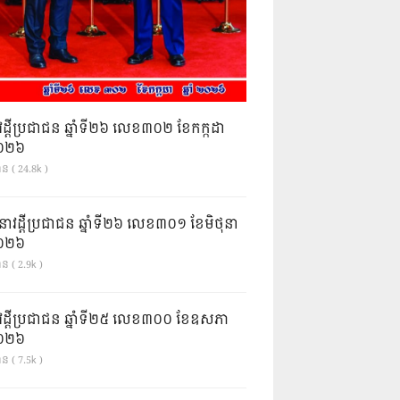
វដ្តីប្រជាជន ឆ្នាំទី២៦ លេខ៣០២ ខែកក្កដា
ំ២០២៦
ាន ( 24.8k )
នាវដ្ដីប្រជាជន ឆ្នាំទី២៦ លេខ៣០១ ខែមិថុនា
ំ២០២៦
ន ( 2.9k )
វដ្តីប្រជាជន ឆ្នាំទី២៥ លេខ៣០០ ខែឧសភា
ំ២០២៦
ន ( 7.5k )