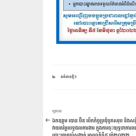
CATEGORIES
ពត៌មានថ្មីៗ
ការ​
អត្ថបទ
ក្រោយ
នាំទិស​
មុន
ឯកឧត្តម បោន ប៊ិន បើកកិច្ចប្រជុំបូកសរុប និងសន្ន
ប្រកាស
វាយតម្លៃលទ្ធផលការងារ ក្នុងការចុះយុទ្ធនាកា
បោះឆ្នោតឃុំសង្កាត់ អាណត្តិទី៥ ឆ្នាំ២០២២