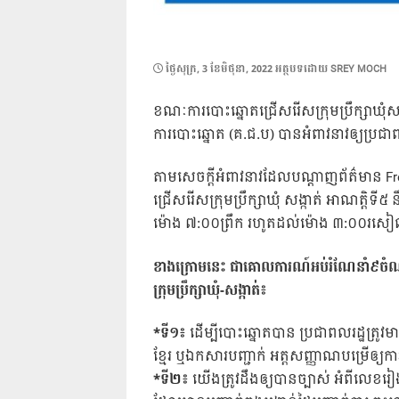
POSTED
ថ្ងៃ​សុក្រ, 3 ខែ​មិថុនា, 2022
អត្ថបទដោយ
SREY MOCH
ON
ខណៈការបោះឆ្នោតជ្រើសរើសក្រុមប្រឹក្សាឃុំ
ការបោះឆ្នោត (គ.ជ.ប) បានអំពាវនាវឲ្យប្រជា
តាមសេចក្តីអំពាវនាវដែលបណ្ដាញព័ត៌មាន F
ជ្រើសរើសក្រុមប្រឹក្សាឃុំ សង្កាត់ អាណត្តិទី៥ ន
ម៉ោង ៧:០០ព្រឹក រហូតដល់ម៉ោង ៣:០០រស
ខាងក្រោមនេះ ជាគោលការណ៍អប់រំណែនាំ៩ចំណុច ដ
ក្រុមប្រឹក្សាឃុំ-សង្កាត់៖
*ទី១៖
ដើម្បីបោះឆ្នោតបាន ប្រជាពលរដ្ឋត្រូវ
ខ្មែរ ឬឯកសារបញ្ជាក់ អត្តសញ្ញាណបម្រើឲ្យក
*ទី២៖
យើងត្រូវដឹងឲ្យបានច្បាស់ អំពីលេខ