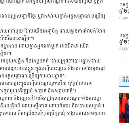
ឈ្មោះបោះឆ្នោត និងក្នុងបញ្ជីបោះឆ្នោត ដែលបានផ្សាយ ឬក្នុង
ទស្ស
ឆ្នា
ណប័ណ្ណសញ្ជាតិខ្មែរ ឬឯកសារបញ្ជាក់អត្តសញ្ញាណ បម្រើឲ្យ
ចំនួនអា
យណាមួយ ដែលយើងពេញចិត្ត ដោយគ្មានការគំរាមកំហែង
ទស្ស
 មកលើយើងបានឡើយ។
ឆ្នា
ត់តែម្នាកឯង ដោយគ្មានអ្នកណាម្នាក់ អាចដឹងថា យើង
ចំនួនអ
យឡើយ។
្នោតតែមួយសន្លឹក និងតែម្ដងគត់ ដោយត្រូវទៅបោះឆ្នោតដោយ
មានឈ្មោះរបស់ខ្លួន ក្នុងបញ្ជីបោះឆ្នោត និងយកទៅជាមួយនូវ
ាក់អត្តសញ្ញាណ ប្រើឲ្យការបោះឆ្នោត។
ព័
មានឈ្មោះក្នុងបញ្ជីបោះឆ្នោតរួចហើយ ប៉ុន្ដែពុំបានទៅ
ុងការចូលរួមអភិវឌ្ឍឃុំ-សង្កាត់ និងសង្គមជាតិ។
សមត្ថភាព និងឈ្លាសវៃ យើងត្រូវចូលរួមបោះឆ្នោតទាំងអស់គ្នា
រូវ និងយុត្តិធម៌ ដោយស្មើរភាព ដោយចំពោះ និងដោយសម្ងាត់។
វឌ្ឍទៅបាន គឺអាស្រ័យលើក្រុមប្រឹក្សាឃុំ សង្កាត់មានសមត្ថភាព