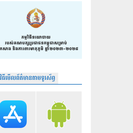
មវិធីមើលព័ត៌មានតាមទូរស័ព្វ