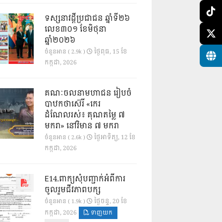
ទស្សនាវដ្ដីប្រជាជន ឆ្នាំទី២៦
លេខ៣០១ ខែមិថុនា
ឆ្នាំ២០២៦
ថ្ងៃ​ពុធ, 15 ខែ​
ចំនួនអាន ( 2.9k )
កក្កដា, 2026
គណៈចលនាមហាជន រៀបចំ
បាឋកថាស៊េរី «កេរ
ដំណែលរស់៖ គុណតម្លៃ ៧
មករា» នៅវិមាន ៧ មករា
ថ្ងៃ​អាទិត្យ, 12 ខែ​
ចំនួនអាន ( 2.6k )
កក្កដា, 2026
E14.ពាក្យសុំបញ្ជាក់អំពីការ
ចូលរួមជីវភាពបក្ស
ថ្ងៃ​ចន្ទ, 20 ខែ​
ចំនួនអាន ( 1.9k )
កក្កដា, 2026
ទាញយក