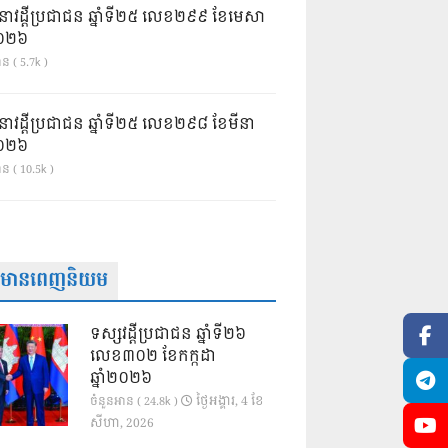
នាវដ្ដីប្រជាជន ឆ្នាំទី២៥ លេខ២៩៩ ខែមេសា
ំ២០២៦
ន ( 5.7k )
នាវដ្ដីប្រជាជន ឆ្នាំទី២៥ លេខ២៩៨ ខែមីនា
ំ២០២៦
ាន ( 10.5k )
ត៌មានពេញនិយម
ទស្សវដ្តីប្រជាជន ឆ្នាំទី២៦
លេខ៣០២ ខែកក្កដា
ឆ្នាំ២០២៦
ថ្ងៃ​អង្គារ, 4 ខែ​
ចំនួនអាន ( 24.8k )
សីហា, 2026