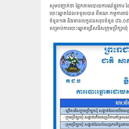
សូមបញ្ជាក់ថា ផ្អែកតាមរបាយការណ៍ផ្លូវក
បោះឆ្នោតដែលទទួលបាន ពីគណៈកម្មការរាជ
ចំនួន១៧ និងមានបេក្ខជនសរុបចំនួន ៨៦,០៩២នា
សម្រាប់ការបោះឆ្នោតជ្រើសរើសក្រុមប្រឹក្សាឃុ