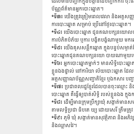
ដែលមានបញ្ជាក់ក្នុងបង្កាន់ដៃបញ្ជាក់ការ ចុះ
ប័ណ្ណព័ត៌មានអ្នកបោះឆ្នោត។
*ទី៣៖
យើងត្រូវត្រៀមពេលវេលា និងអត្តសញ្ញា
ការបោះឆ្នោត សម្រាប់ ប្រើនៅថ្ងៃបោះឆ្នោត។
*ទី៤៖
យើងបោះឆ្នោត ជូនគណបក្សនយោលបា
ការបំភិតបំភ័យ ឬការ បង្ខិតបង្ខំណាមួយ
*ទី៥៖
យើងគូសសន្លឹកឆ្នោត ក្នុងបន្ទប់សម្ងា
បោះឆ្នោតជូនគណបក្សនយោ បាយណាមួ
*ទី៦៖
អ្នកបោះឆ្នោតម្នាក់ៗ មានសិទ្ធិបោះឆ
ខ្លួនឯងផ្ទាល់ នៅការិយា ល័យបោះឆ្នោត ដែល
អត្តសញ្ញាណប័ណ្ណសញ្ជាតិខ្មែរ ឬឯកសារ បញ្ជ
*ទី៧៖
ប្រជាពលរដ្ឋខ្មែរដែលបានចុះឈ្មោះ និង
បោះឆ្នោត គឺធ្វើឲ្យបាត់សិទ្ធិ របស់ខ្លួនឯង ក្ន
*ទី៨៖
ដើម្បីមានក្រុមប្រឹក្សាឃុំ សង្កាត់មាន
តាមលទ្ធិប្រជា ធិបតេ យ្យ ដោយសេរី ត្រឹមត្
*ទី៩៖
ភូមិ ឃុំ សង្កាត់មានសុវត្ថិភាព និងអភិ
និងឈ្លាសវៃ។