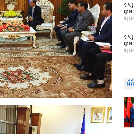
ទស្ស
ឆ្នា
ចំនួនអា
ទស្ស
ឆ្នា
ចំនួនអ
ព័