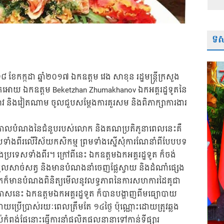
ទស្
ែកក្កដា ឆ្នាំ២០១៧ ឯកឧត្តម វេង សាខុន រដ្ឋមន្រ្តីក្រសួង
្ញាតអោយ ឯកឧត្តម Beketzhan Zhumakhanov ឯកអគ្គរដ្ឋទូតនៃ
 ឡាវ និងវៀតណាម ចូលជួបសម្តែងការគួរសម និងពិភាក្សាការងារ
ាគោលបំណងនៃជំនួបរបស់លោក និងគណប្រតិភូនាពេលនេះគឺ
រទេសទាំងពីរលើវិស័យកសិកម្ម ព្រមទាំងស្នើសុំការណែនាំពីបែបបទ
វាងប្រទេសទាំងពីរ។ ក្រៅពីនេះ ឯកឧត្តមឯកអគ្គរដ្ឋទូត ក៏ចង់
រនាំចូលសាច់សត្វ និងមានបំណងនាំចេញផ្លែស្វាយ និងដំណាំផ្សេង
កក៏មានបំណងពិនិត្យមើលនូវលទ្ធភាពនៃការសហការដៃគូជា
ាសនេះ ឯកឧត្តមឯកអគ្គរដ្ឋទូត ក៏បានបង្ហាញពីមធ្យោបាយ
ដោយប្រើប្រាស់រយៈពេលត្រឹមតែ ១៤ថ្ងៃ ប៉ុណ្ណោះដោយត្រូវឆ្លង
់កំពង់ផែនោះធ្វើការនាំផលិតផលនានាទៅកាន់ទីផ្សារ