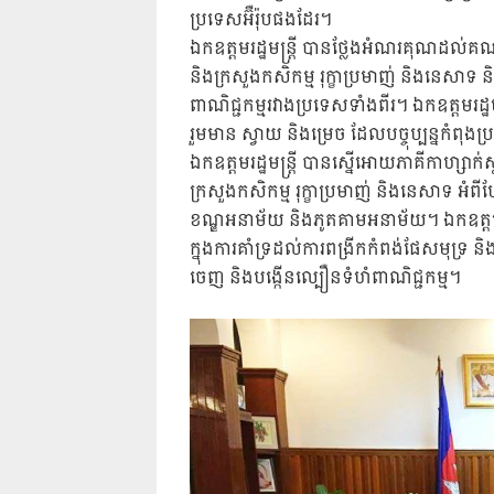
ប្រទេសអ៊ឺរ៉ុបផងដែរ។
ឯកឧត្តមរដ្ឋមន្រ្តី បានថ្លែងអំណរគុណដល់គណ
និងក្រសួងកសិកម្ម រុក្ខាប្រមាញ់ និងនេសាទ 
ពាណិជ្ជកម្មរវាងប្រទេសទាំងពីរ។ ឯកឧត្តមរដ
រួមមាន ស្វាយ និងម្រេច ដែលបច្ចុប្បន្នកំព
ឯកឧត្តមរដ្ឋមន្រ្តី បានស្នើអោយភាគីកាហ្សាក់ស
ក្រសួងកសិកម្ម រុក្ខាប្រមាញ់ និងនេសាទ អំពី
ខណ្ឌអនាម័យ និងភូតគាមអនាម័យ។ ឯកឧត្តមរដ្
ក្នុងការគាំទ្រដល់ការពង្រីកកំពង់ផែសមុទ្រ 
ចេញ និងបង្កើនល្បឿនទំហំពាណិជ្ជកម្ម។