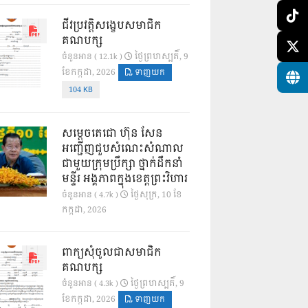
ជីវប្រវត្តិសង្ខេបសមាជិក
គណបក្ស
ថ្ងៃ​ព្រហស្បតិ៍, 9
ចំនួនអាន ( 12.1k )
ខែ​កក្កដា, 2026
ទាញយក
104 KB
សម្តេចតេជោ ហ៊ុន សែន
អញ្ជើញជួបសំណេះសំណាល
ជាមួយក្រុមប្រឹក្សា ថ្នាក់ដឹកនាំ
មន្ទីរ អង្គភាពក្នុងខេត្តព្រះវិហារ
ថ្ងៃ​សុក្រ, 10 ខែ​
ចំនួនអាន ( 4.7k )
កក្កដា, 2026
ពាក្យសុំចូលជាសមាជិក
គណបក្ស
ថ្ងៃ​ព្រហស្បតិ៍, 9
ចំនួនអាន ( 4.3k )
ខែ​កក្កដា, 2026
ទាញយក