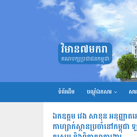
Skip
to
content
វិមាន៧មករា
គណបក្សប្រជាជនកម្ពុជា
ទំព័រដើម
បណ្តុំឯកសារ
សាររ
ឯកឧត្តម វេង សាខុន អនុញ្ញាត
កាហ្សាក់ស្ថានប្រចាំនៅកម្ពុជ