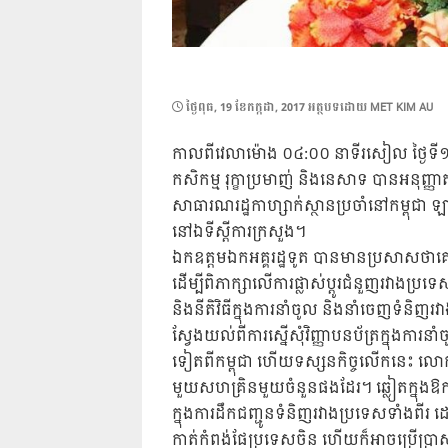
POSTED
ថ្ងៃ​ពុធ, 19 ខែ​កក្កដា, 2017
អត្ថបទដោយ
MET KIM AU
ON
កាលពីវេលាម៉ោង ០៤:០០ នាទីរសៀល ថ្ងៃទី១៨ ខ
កសិកម្ម រុក្ខាប្រមាញ់ និងនេសាទ បានអនុញ
សាធារណរដ្ឋកាហ្សាក់ស្ថានប្រចាំនៅកម្ពុជា
នៅឯទីស្តីការក្រសួង។
ឯកឧត្តមឯកអគ្គរដ្ឋទូត បានមានប្រសាសថ
ដើម្បីពិភាក្សាលើការផ្លាស់ប្តូរជំនួញរវាងប្
និងនីតិវិធីក្នុងការនាំចូល និងនាំចេញទំនិញរ
ស្វែងយល់ពីការស្នើសុំវិញ្ញាបនប័ត្រក្នុងកា
ទៀតពីកម្ពុជា ហើយទស្សនកិច្ចលើកនេះ លោ
មួយសហគ្រិនមួយចំនួនផងដែរ។ ឆ្លៀតក្នុងឱក
ក្នុងការដឹកជញ្ជូនទំនិញរវាងប្រទេសទាំងពីរ 
កាត់កំពង់ផែប្រទេសចិន ហើយក៏អាចប្រើប្រាស