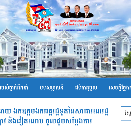
បស់ថ្នាក់ដឹកនាំ
បទសម្ភាសន៍
វេទិកាតុមូល
សេចក្ដីថ្លែ
អោយ ឯកឧត្តមឯកអគ្គរដ្ឋទូតនៃសាធារណរដ្ឋ
ា ឡាវ និងវៀតណាម ចូលជួបសម្តែងការ