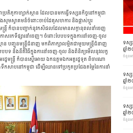
ប្រតិភូកាហ្សាក់ស្ថាន ដែលបានមកធ្វើទស្សនកិច្ចនៅកម្ពុជា
និងសូមស្វាគមន៏ចំពោះចាប់ដៃគូសហការ និងផ្លាស់ប្តូរ
្ឋមន្រ្តី ក៏បានបញ្ជាក់នូវកសិផលដែលមានសក្តានុពលនាំចេញ
ុងប្រកាសរកទីផ្សារនាំចេញ។ ចំពោះបែបបទក្នុងការនាំចេញ-ចូល
ទស្ស
្ថាន បញ្ជូនមន្រ្តីជំនាញ មកពិភាក្សាលម្អិតជាមួយមន្រ្តីជំនាញ
ឆ្នា
បែបបទ និងនីតិវិធីក្នុងការនាំចេញ-ចូល និងពិនិត្យមើលនូវលក្ខ
ចំនួនអ
ឋមន្រ្តី ក៏បានស្នើអោយ ឯកឧត្តមឯកអគ្គរដ្ឋទូត ពិចារណា
និងទឹកសាបនៅកម្ពុជា ដើម្បីឈានទៅប្រកួតប្រជែងតម្លៃនៃការនាំ
ទស្ស
ឆ្នា
ចំនួនអា
ទស្ស
ឆ្នា
ចំនួនអា