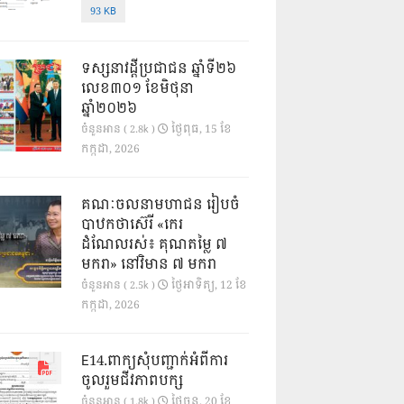
93 KB
ទស្សនាវដ្ដីប្រជាជន ឆ្នាំទី២៦
លេខ៣០១ ខែមិថុនា
ឆ្នាំ២០២៦
ថ្ងៃ​ពុធ, 15 ខែ​
ចំនួនអាន ( 2.8k )
កក្កដា, 2026
គណៈចលនាមហាជន រៀបចំ
បាឋកថាស៊េរី «កេរ
ដំណែលរស់៖ គុណតម្លៃ ៧
មករា» នៅវិមាន ៧ មករា
ថ្ងៃ​អាទិត្យ, 12 ខែ​
ចំនួនអាន ( 2.5k )
កក្កដា, 2026
E14.ពាក្យសុំបញ្ជាក់អំពីការ
ចូលរួមជីវភាពបក្ស
ថ្ងៃ​ចន្ទ, 20 ខែ​
ចំនួនអាន ( 1.8k )