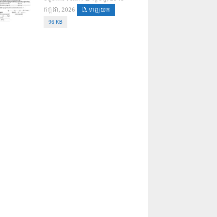
កក្កដា, 2026
ទាញយក
96 KB