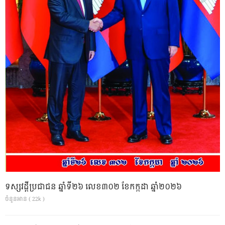
ទស្សវដ្តីប្រជាជន ឆ្នាំទី២៦ លេខ៣០២ ខែកក្កដា ឆ្នាំ២០២៦
ចំនួនអាន ( 22k )