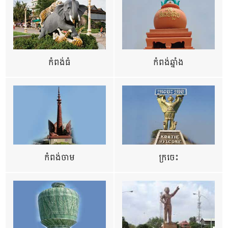
កំពង់ធំ
កំពង់ឆ្នាំង
កំពង់ចាម
ក្រចេះ