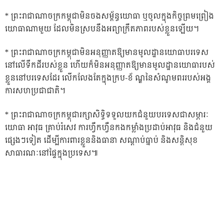
* ព្រះរាជាណាចក្រកម្ពុជាមិនចងសម្ព័ន្ធយោធា ឬចូលក្នុងកិច្ចព្រមព្រៀង
យោធាណាមួយ ដែលមិនស្របនឹងអព្យាក្រឹតភាពរបស់ខ្លួនឡើយ។
* ព្រះរាជាណាចក្រកម្ពុជាមិនអនុញ្ញាតឱ្យមានមូលដ្ឋានយោធាបរទេស
នៅលើទឹកដីរបស់ខ្លួន ហើយក៏មិនអនុញ្ញាតឱ្យមានមូលដ្ឋានយោធារបស់
ខ្លួននៅបរទេសដែរ លើកលែងតែក្នុងក្រប-ខ័ ណ្ឌនៃសំណូមពររបស់អង្គ
ការសហប្រជាជាតិ។
* ព្រះរាជាណាចក្រកម្ពុជារក្សាសិទ្ធិទទួលយកជំនួយបរទេសជាសម្ភារៈ
យោធា អាវុធ គ្រាប់រំសេវ ការហ្វឹកហ្វឺនកងកម្លាំងប្រដាប់អាវុធ និងជំនួយ
ផ្សេងៗទៀត ដើម្បីការពារខ្លួននិងធានា សណ្តាប់ធ្នាប់ និងសន្តិសុខ
សាធារណៈនៅផ្ទៃក្នុងប្រទេស៕