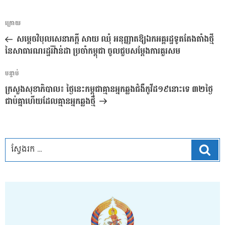
ការ​
អត្ថបទ
ក្រោយ
នាំទិស​
មុន
សម្តេចវិបុលសេនាភក្តី សាយ ឈុំ អនុញ្ញាតឱ្យឯកអគ្គរដ្ឋទូតតែងតាំងថ្មី
ប្រកាស
នៃសាធារណរដ្ឋរ៉វ៉ាន់ដា ប្រចាំកម្ពុជា ចូលជួបសម្តែងការគួរសម
អត្ថបទ
បន្ទាប់
បន្ទាប់
ក្រសួងសុខាភិបាល៖ ថ្ងៃនេះកម្ពុជាគ្មានអ្នកឆ្លងជំងឺកូវីដ១៩នោះទេ ៣២ថ្ងៃ
ជាប់គ្នាហើយដែលគ្មានអ្នកឆ្លងថ្មី
ស្វែ