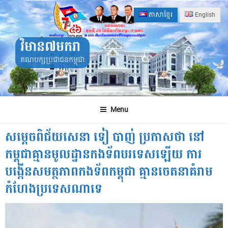
Skip
ភាសាខ្មែរ
English
to
content
វិមាន៧មករា
គណបក្សប្រជាជនកម្ពុជា
Menu
សម្តេចពិជ័យសេនា ទៀ បាញ់ ប្រកាសថា នៅ
កម្ពុជាគ្មានមូលដ្ឋានកងទ័ពបរទេសឡើយ ការ
បង្កើនសមត្ថភាពកងទ័ពកម្ពុជា គ្មានចេតនាគំរាម
កំហែងប្រទេសណាទេ