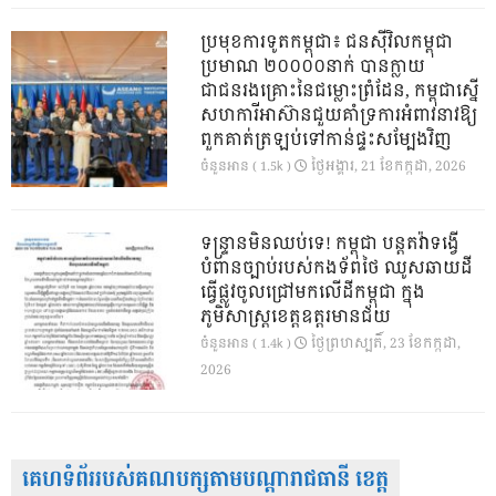
ប្រមុខការទូតកម្ពុជា៖ ជនស៊ីវិលកម្ពុជា
ប្រមាណ ២០០០០នាក់ បានក្លាយ
ជាជនរងគ្រោះនៃជម្លោះព្រំដែន, កម្ពុជាស្នើ
សហការីអាស៊ានជួយគាំទ្រការអំពាវនាវឱ្យ
ពួកគាត់ត្រឡប់ទៅកាន់ផ្ទះសម្បែងវិញ
ថ្ងៃ​អង្គារ, 21 ខែ​កក្កដា, 2026
ចំនួនអាន ( 1.5k )
ទន្ទ្រានមិនឈប់ទេ! កម្ពុជា បន្តតវ៉ាទង្វើ
បំពានច្បាប់របស់កងទ័ពថៃ ឈូសឆាយដី
ធ្វើផ្លូវចូលជ្រៅមកលើដីកម្ពុជា ក្នុង
ភូមិសាស្ត្រខេត្តឧត្តរមានជ័យ
ថ្ងៃ​ព្រហស្បតិ៍, 23 ខែ​កក្កដា,
ចំនួនអាន ( 1.4k )
2026
គេហទំព័ររបស់គណបក្សតាមបណ្តារាជធានី ខេត្ត