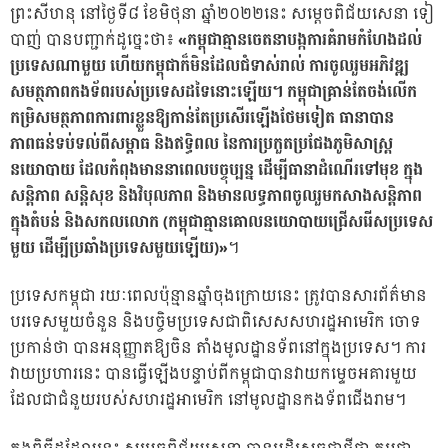
ព្រះសីហនុ នៅថ្ងៃទី៨ ខែមិថុនា ឆ្នាំ២០២២នេះ សម្តេចពិជ័យសេនា ទៀ
បាញ់ បានបញ្ជាក់ដូច្នេះថា៖
«កម្ពុជាគ្មានចេតនាបង្កការគំរាមកំហែងដល់
ប្រទេសណាមួយ ហើយកម្ពុជាក៏មិនដែលជំទាស់រាល់ ការចូលរួមអភិវឌ្ឍ
សមត្ថភាពកងទ័ពរបស់ប្រទេសដទៃនោះឡើយ។ កម្ពុជាគ្រាន់តែចង់លើក
កម្រិសមត្ថភាពការពារខ្លួនឱ្យកាន់តែប្រសើរឡើងថែមទៀត ធានាបាន
ភាពធន់ទប់ទល់ពីសម្ពាធ និងឥទ្ធិពល នៃការប្រកួតប្រជែងភូមិសាស្ត្រ
នយោបាយ ដែលកំពុងមាននាពេលបច្ចុប្បន្ន ដើម្បីធានាដំណើរទៅមុខ ក្នុង
សន្តិភាព សន្តិសុខ និងវិបុលភាព និងមានលទ្ធភាពចូលរួមកសាងសន្តិភាព
ក្នុងតំបន់ និងសកលលោក (កម្ពុជាគ្មានគោលនយោបាយជ្រើសរើសប្រទេស
មួយ ដើម្បីប្រឆាំងប្រទេសមួយឡើយ)»
។
ប្រទេសកម្ពុជា រយៈពេលប៉ុន្មានឆ្នាំចុងក្រោយនេះ ត្រូវបានសារព័ត៌មាន
បរទេសមួយចំនួន និងបច្ចិមប្រទេសជាពិសេសសហរដ្ឋអាមេរិក ចោទ
ប្រកាន់ថា បានអនុញ្ញាតឱ្យចិន តាំងមូលដ្ឋានទ័ពនៅក្នុងប្រទេស។ ការ
វាយប្រហារនេះ បានធ្វើឡើងបន្ទាប់ពីកម្ពុជាបានវាយកម្ទេចអគារមួយ
ដែលជាជំនួយរបស់សហរដ្ឋអាមេរិក នៅមូលដ្ឋានកងទ័ពជើងរាម។