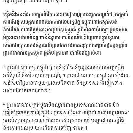
ធម្មនុញ្ញនៃព្រះរាជាណាចក្រកម្ពុជា។
ទន្ទឹមនឹងនេះដែរ សម្តេចពិជ័យសេនា ទៀ បាញ់ បានគូសបញ្ជាក់ថា សម្រាប់
ការអភិវឌ្ឍសមត្ថភាពកងយោធពលខេមរភូមិន្ទ កម្ពុជានៅតែស្វាគមន៍
និងបើកចំហរជានិច្ចចំពោះការជួយឧបត្ថម្ភគាំទ្រពីសំណាក់បណ្តាប្រទេសជា
មិត្តនានា ដោយមិនប្រកាន់និន្នាការ ការរើសអើង និងប្រកាន់ខ្ជាប់នូវការ
គោរពផលប្រយោជន៍គ្នាទៅវិញទៅមក ដោយអនុវត្តតាមច្បាប់រដ្ឋធម្មនុញ្ញនៃ
ព្រះរាជាណាចក្រកម្ពុជា ត្រង់មាត្រា៥៣ បានចែងច្បាស់ថា៖
* ព្រះរាជាណាចក្រកម្ពុជា ប្រកាន់ខ្ជាប់ជានិច្ចនូវនយោបាយអព្យាក្រឹត
អចិន្ត្រៃយ៍ និងមិនចូលបក្សសម្ព័ន្ធ។ ព្រះរាជាណាចក្រកម្ពុជារួមរស់ដោយ
សន្តិសហវិជ្ជមានជាមួយប្រទេសជិតខាង និងប្រទេសដទៃទៀតទាំង
អស់នៅលើសកលលោក។
* ព្រះរាជាណាចក្រកម្ពុជាមិនឈ្លានពានប្រទេសណាដាច់ខាត មិន
ជ្រៀតជ្រែកកិច្ចការផ្ទៃក្នុងនៃ ប្រទេសដទៃដោយផ្ទាល់ ឬដោយប្រយោល
ទោះបីក្រោមរូបភាពណាក៏ដោយ ដោះស្រាយរាល់ បញ្ហាដោយសន្តិវិធី
និងគោរពផលប្រយោជន៍ផងគ្នាទៅវិញទៅមក។