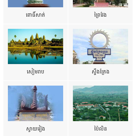
ពោធិ៍សាត់
ព្រៃវែង
សៀមរាប
ស្ទឹងត្រែង
ស្វាយរៀង
ប៉ៃលិន