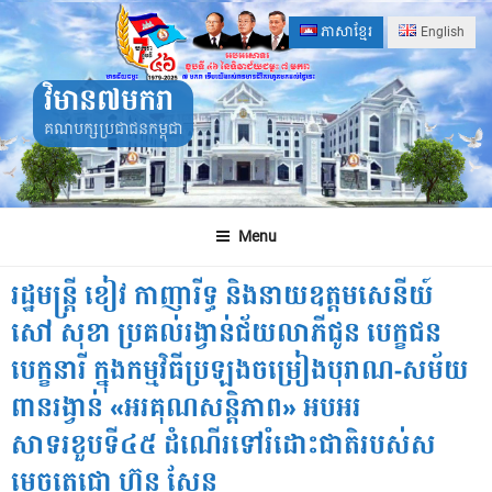
Skip
ភាសាខ្មែរ
English
to
content
វិមាន៧មករា
គណបក្សប្រជាជនកម្ពុជា
Menu
រដ្ឋមន្រ្តី ខៀវ កាញារីទ្ធ និងនាយឧត្តមសេនីយ៍
សៅ សុខា ប្រគល់រង្វាន់ជ័យលាភីជូន បេក្ខជន
បេក្ខនារី ក្នុងកម្មវិធីប្រឡងចម្រៀងបុរាណ-សម័យ
ពានរង្វាន់ «អរគុណសន្តិភាព» អបអរ
សាទរខួបទី៤៥ ដំណើរទៅរំដោះជាតិរបស់ស
ម្តេចតេជោ ហ៊ុន សែន