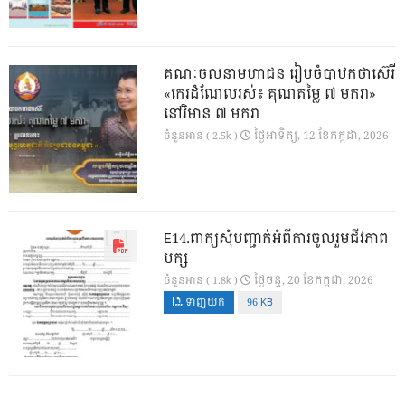
គណៈចលនាមហាជន រៀបចំបាឋកថាស៊េរី
«កេរដំណែលរស់៖ គុណតម្លៃ ៧ មករា»
នៅវិមាន ៧ មករា
ថ្ងៃ​អាទិត្យ, 12 ខែ​កក្កដា, 2026
ចំនួនអាន ( 2.5k )
E14.ពាក្យសុំបញ្ជាក់អំពីការចូលរួមជីវភាព
បក្ស
ថ្ងៃ​ចន្ទ, 20 ខែ​កក្កដា, 2026
ចំនួនអាន ( 1.8k )
ទាញយក
96 KB