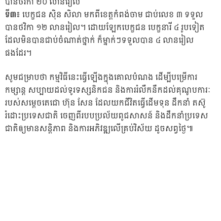
បានថវិកា ២០ លានរៀល
ទី៣៖
បេក្ខជន ស៊ិន សិលា មកពីខេត្តកំពង់ចាម ជាប់លេខ ៣ ទទួល
បានថវិកា ១២ លានរៀល។ ដោយឡែកបេក្ខជន បេក្ខនារី ៤ រូបទៀត
ដែលមិនបានជាប់ចំណាត់ថ្នាក់ ក៏ម្នាក់ៗទទួលបាន ៤ លានរៀល
ផងដែរ។
សូមជម្រាបថា កម្មវិធីនេះធ្វើឡើងក្នុងគោលបំណង ដើម្បីបម្រើការ
កម្សាន្ត សប្បាយដល់ទូរទស្សនិកជន និងការរំលឹកនឹកដល់គុណូបការៈ
របស់សម្តេចតេជោ ហ៊ុន សែន ដែលយកជីវិតធ្វើដើមទុន ដឹកនាំ តស៊ូ
រំដោះប្រទេសជាតិ ចេញពីរបបប្រល័យពូជសាសន៍ និងដឹកនាំប្រទេស
ជាតិឲ្យមានសន្តិភាព និងការអភិវឌ្ឍលើគ្រប់វិស័យ ដូចសព្វថ្ងៃ៕