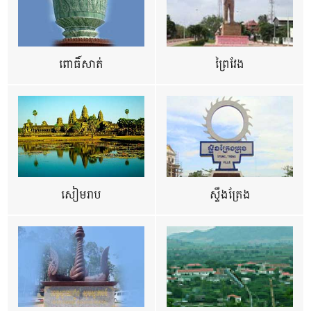
ពោធិ៍សាត់
ព្រៃវែង
សៀមរាប
ស្ទឹងត្រែង