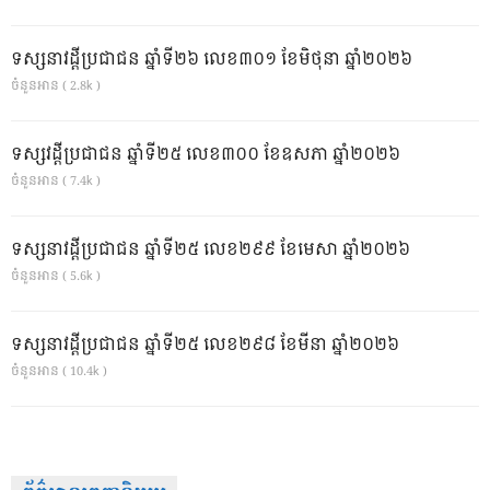
ទស្សនាវដ្ដីប្រជាជន ឆ្នាំទី២៦ លេខ៣០១ ខែមិថុនា ឆ្នាំ២០២៦
ចំនួនអាន ( 2.8k )
ទស្សវដ្តីប្រជាជន ឆ្នាំទី២៥ លេខ៣០០ ខែឧសភា ឆ្នាំ២០២៦
ចំនួនអាន ( 7.4k )
ទស្សនាវដ្ដីប្រជាជន ឆ្នាំទី២៥ លេខ២៩៩ ខែមេសា ឆ្នាំ២០២៦
ចំនួនអាន ( 5.6k )
ទស្សនាវដ្ដីប្រជាជន ឆ្នាំទី២៥ លេខ២៩៨ ខែមីនា ឆ្នាំ២០២៦
ចំនួនអាន ( 10.4k )