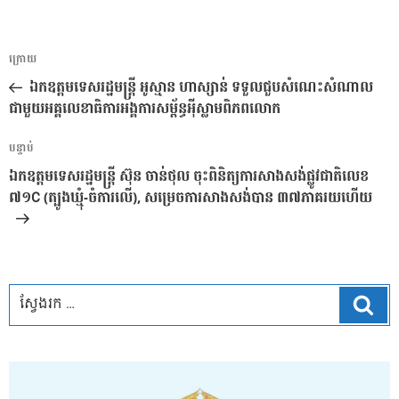
ការ​
អត្ថបទ
ក្រោយ
នាំទិស​
មុន
ឯកឧត្តមទេសរដ្ឋមន្រ្តី អូស្មាន ហាស្សាន់ ទទួលជួបសំណេះសំណាល
ប្រកាស
ជាមួយអគ្គលេខាធិការអង្គការសម្ព័ន្ធអ៉ីស្លាមពិភពលោក
អត្ថបទ
បន្ទាប់
បន្ទាប់
ឯកឧត្តមទេសរដ្ឋមន្ត្រី ស៊ុន ចាន់ថុល ចុះពិនិត្យការសាងសង់ផ្លូវជាតិលេខ
៧១C (ត្បូងឃ្មុំ-ចំការលើ), សម្រេចការសាងសង់បាន ៣៧ភាគរយហើយ
ស្វែ