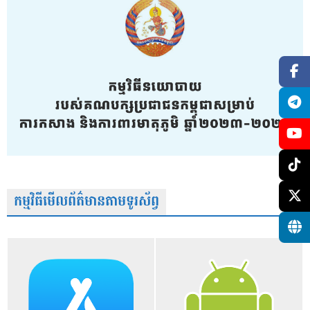
កម្មវិធីមើលព័ត៌មានតាមទូរស័ព្វ