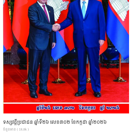
ទស្សវដ្តីប្រជាជន ឆ្នាំទី២៦ លេខ៣០២ ខែកក្កដា ឆ្នាំ២០២៦
ចំនួនអាន ( 18.8k )