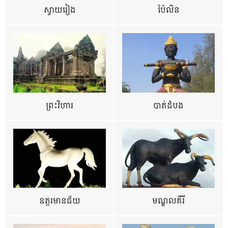
ស្វាយរៀង
ប៉ៃលិន
ព្រះវិហារ
បាត់ដំបង
ឧត្ដរមានជ័យ
មណ្ឌលគីរី