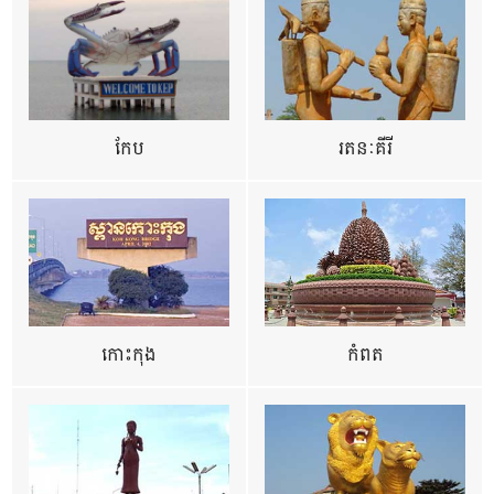
កែប
រតនៈគីរី
កោះកុង
កំពត