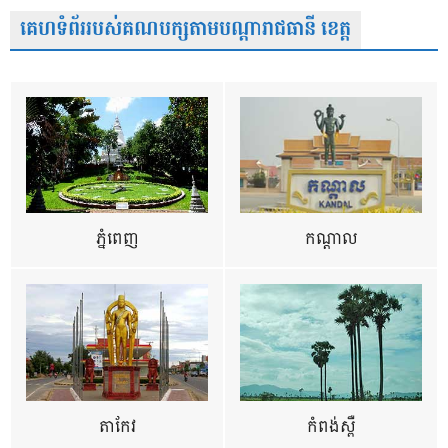
គេហទំព័ររបស់គណបក្សតាមបណ្តារាជធានី ខេត្ត
ភ្នំពេញ
កណ្តាល
តាកែវ
កំពង់ស្ពឺ