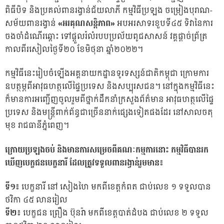
ពិធីបិទ និងប្រគល់ពានរង្វាន់ជ័យលាភី កម្មវិធីប្រឡង ចម្រៀងបុរាណ-
សម័យពានរង្វាន់
«អរគុណសន្តិភាព»
អបអរសាទរខួបទី៤៥ ទិវានៃការ
ចងចាំដំណើរឆ្ពោះ ទៅផ្ដួលរំលំរបបប្រល័យពូជសាសន៍ វគ្គផ្តាច់ព្រ័ត្រ
កាលពីរសៀលថ្ងៃទី២០ ខែមិថុនា ឆ្នាំ២០២២។
កម្មវិធីនេះរៀបចំឡើងអគ្គនាយកដ្ឋានទូរទស្សន៍ជាតិកម្ពុជា ក្រោមការ
ឧបត្ថម្ភពីអាវុធហត្ថលើផ្ទៃប្រទេស និងសប្បុរសជន។ នៅក្នុងកម្មវិធីនេះ
ក៏មានការអញ្ជើញចូលរួមពីថ្នាក់ដឹកនាំក្រសួងព័ត៌មាន អាវុធហត្ថលើផ្ទៃ
ប្រទេស និងមន្រ្តីពាក់ព័ន្ធជាច្រើននាក់ផ្សេងទៀតផងដែរ នៅសាលចតុ
មុខ រាជធានីភ្នំពេញ។
ក្រោយប្រឡងចប់ និងមានការសម្រេចពីគណៈកម្មការនោះ កម្មវិធីបានរក
ឃើញបេក្ខជនបេក្ខនារី ដែលត្រូវទទួលពានរង្វាន់រួមមាន៖
ទី១៖
បេក្ខនារី នៅ សៀងហៃ មកពីខេត្តកំពត ជាប់លេខ ១ ទទួលបាន
ថវិកា ៤៥ លានរៀល
ទី២៖
បេក្ខជន ព្រឿង ប៊ុនរ៉ា មកពីខេត្តបាត់ដំបង ជាប់លេខ ២ ទទួល