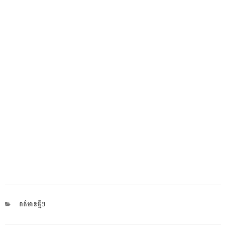
CATEGORIES
ពត៌មានថ្មីៗ