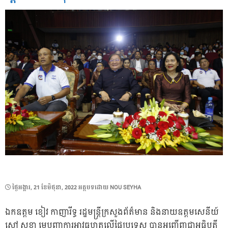
POSTED
ថ្ងៃ​អង្គារ, 21 ខែ​មិថុនា, 2022
អត្ថបទដោយ
NOU SEYHA
ON
ឯកឧត្តម ខៀវ កាញារីទ្ធ រដ្ឋមន្ត្រីក្រសួងព័ត៌មាន និងនាយឧត្តមសេនីយ៍
សៅ សុខា មេបញ្ជាការអាវុធហត្ថលើផ្ទៃប្រទេស បានអញ្ជើញជាអធិបតី