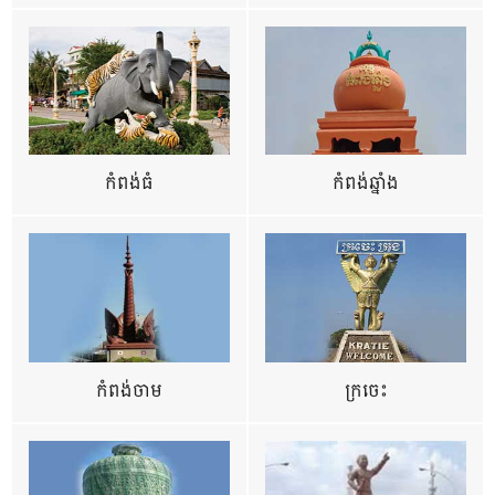
កំពង់ធំ
កំពង់ឆ្នាំង
កំពង់ចាម
ក្រចេះ