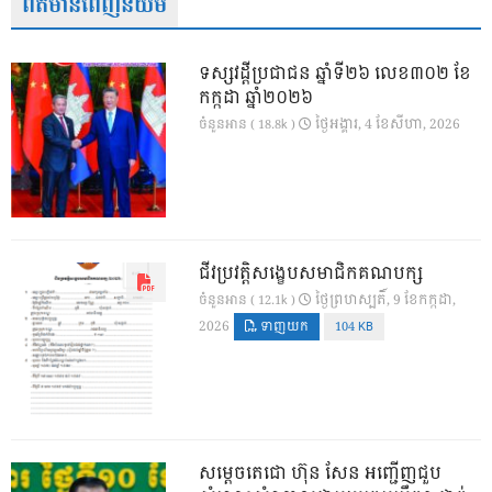
ព័ត៌មានពេញនិយម
ទស្សវដ្តីប្រជាជន ឆ្នាំទី២៦ លេខ៣០២ ខែ
កក្កដា ឆ្នាំ២០២៦
ថ្ងៃ​អង្គារ, 4 ខែ​សីហា, 2026
ចំនួនអាន ( 18.8k )
ជីវប្រវត្តិសង្ខេបសមាជិកគណបក្ស
ថ្ងៃ​ព្រហស្បតិ៍, 9 ខែ​កក្កដា,
ចំនួនអាន ( 12.1k )
2026
ទាញយក
104 KB
សម្តេចតេជោ ហ៊ុន សែន អញ្ជើញជួប