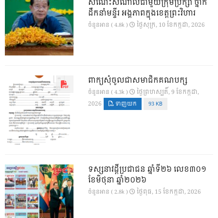
សំណេះសំណាលជាមួយក្រុមប្រឹក្សា ថ្នាក់
ដឹកនាំមន្ទីរ អង្គភាពក្នុងខេត្តព្រះវិហារ
ថ្ងៃ​សុក្រ, 10 ខែ​កក្កដា, 2026
ចំនួនអាន ( 4.8k )
ពាក្យសុំចូលជាសមាជិកគណបក្ស
ថ្ងៃ​ព្រហស្បតិ៍, 9 ខែ​កក្កដា,
ចំនួនអាន ( 4.3k )
2026
ទាញយក
93 KB
ទស្សនាវដ្ដីប្រជាជន ឆ្នាំទី២៦ លេខ៣០១
ខែមិថុនា ឆ្នាំ២០២៦
ថ្ងៃ​ពុធ, 15 ខែ​កក្កដា, 2026
ចំនួនអាន ( 2.8k )