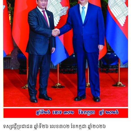
ទស្សវដ្តីប្រជាជន ឆ្នាំទី២៦ លេខ៣០២ ខែកក្កដា ឆ្នាំ២០២៦