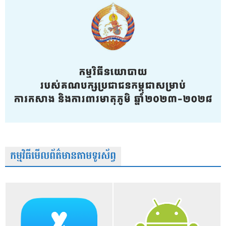
កម្មវិធីមើលព័ត៌មានតាមទូរស័ព្វ