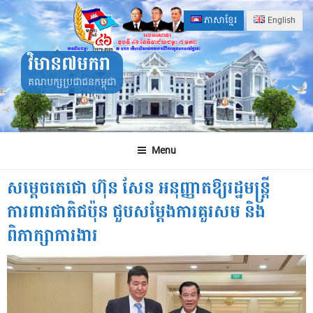
Skip
ភាសាខ្មែរ
English
to
content
វិមាន៧មករា
គណបក្សប្រជាជនកម្ពុជា
Menu
សម្តេចតេជោ ហ៊ុន សែន អនុញ្ញាតឱ្យរដ្ឋមន្ត្រី
ការពារជាតិជប៉ុន ជួបសម្តែងការគួរសម និង
ពិភាក្សាការងារ