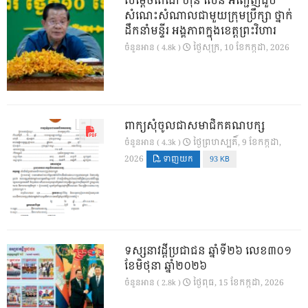
សម្តេចតេជោ ហ៊ុន សែន អញ្ជើញជួប
សំណេះសំណាលជាមួយក្រុមប្រឹក្សា ថ្នាក់
ដឹកនាំមន្ទីរ អង្គភាពក្នុងខេត្តព្រះវិហារ
ថ្ងៃ​សុក្រ, 10 ខែ​កក្កដា, 2026
ចំនួនអាន ( 4.8k )
ពាក្យសុំចូលជាសមាជិកគណបក្ស
ថ្ងៃ​ព្រហស្បតិ៍, 9 ខែ​កក្កដា,
ចំនួនអាន ( 4.3k )
2026
ទាញយក
93 KB
ទស្សនាវដ្ដីប្រជាជន ឆ្នាំទី២៦ លេខ៣០១
ខែមិថុនា ឆ្នាំ២០២៦
ថ្ងៃ​ពុធ, 15 ខែ​កក្កដា, 2026
ចំនួនអាន ( 2.8k )