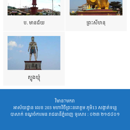
ប. មានជ័យ
ព្រះសីហនុ
ត្បូងឃ្មុំ
វិមាន7មករា
អាស័យដ្ឋាន លេខ 203 មហាវិថីព្រះនរោត្តម ភូមិ13 សង្កាត់ទន្លេ
បាសាក់ ខណ្ឌចំការមន រាជធានីភ្នំពេញ ទូរសារ : ០២៣ ២១៥៨០១