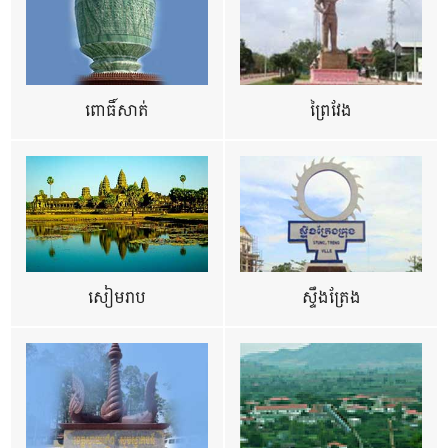
ពោធិ៍សាត់
ព្រៃវែង
សៀមរាប
ស្ទឹងត្រែង