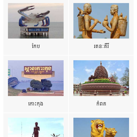
កែប
រតនៈគីរី
កោះកុង
កំពត