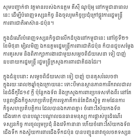
សូមបញ្ជាក់ថា វត្តមានរបស់ឯកឧត្តម គីស៊ី ណូប៊ុអូ នៅកម្ពុជានាពេល
នេះ ដើម្បីបំពេញទស្សនកិច្ច និងចូលរួមកិច្ចប្រជុំក្រៅផ្លូវការរដ្ឋមន្ត្រី
ការពារជាតិអាស៊ាន-ជប៉ុន។
ក្នុងដំណើរបំពេញទស្សនកិច្ចជាលើកដំបូងនៅកម្ពុជានេះ នៅថ្ងៃទី២១
ខែមិថុនា ម្សិលមិញ ឯកឧត្តមរដ្ឋមន្ត្រីការពារជាតិជប៉ុន ក៏បានជួបសម្តែង
ការគួរសម និងពិភាក្សាការងារជាមួយសម្តេចពិជ័យសេនា ទៀ បាញ់
ឧបនាយករដ្ឋមន្ត្រី រដ្ឋមន្ត្រីក្រសួងការពារជាតិផងដែរ។
ក្នុងជំនួបនោះ សម្តេចពិជ័យសេនា ទៀ បាញ់ បានគូសរំលេចថា
ក្នុងរយៈពេល២ឆ្នាំចុងក្រោយនេះ ទោះបីមានស្ថានភាពការរីករាលដាល
នៃជំងឺកូវីដ១៩ ក្តី ប៉ុន្តែកងទ័ព និងក្រសួងការពារប្រទេសទាំងពីរ នៅតែ
បន្តពង្រឹងកិច្ចសហប្រតិបត្តិការទ្វេភាគីកាន់តែជិតស្និទ្ធ តាមផែនការ
កិច្ចសហប្រតិបត្តិការ ដែលបានឯកភាពគ្នា៖ ចំពោះវិស័យកងទ័ព
ជើងគោក បានបណ្ដុះបណ្តាលធនធានមនុស្ស ការផ្លាស់ប្តូរដំណើរ
ទស្សនកិច្ច ការចូលរួមប្រជុំ និងវេទិកានានា ហើយចំពោះវិស័យកងទ័ព
ជើងទឹក កងស្វ័យការពារជើងទឹកជប៉ុន បានបញ្ជូននាវាចូលចតទស្សន