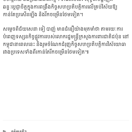
ឆន្ទៈប្តេជ្ញាចិត្តក្នុងការពង្រឹងកិច្ចសហប្រតិបត្តិការលើគ្រប់វិស័យឱ្យ
កាន់តែប្រសើរឡើង និងរីកចម្រើនថែមទៀត។
សម្តេចពិជ័យសេនា ទៀ បាញ់ មានជំនឿយ៉ាងមុតមាំថា តាមរយៈការ
បំពេញទស្សនកិច្ចផ្លូវការរបស់លោករដ្ឋមន្ត្រីក្រសួងការពារជាតិជប៉ុន នៅ
កម្ពុជានាពេលនេះ និងរួមចំណែកជំរុញកិច្ចសហប្រតិបត្តិការវិស័យោធា
រវាងប្រទេសទាំងពីរកាន់តែរីកចម្រើនថែមទៀត៕
CATEGORIES
ពត៌មានថ្មីៗ