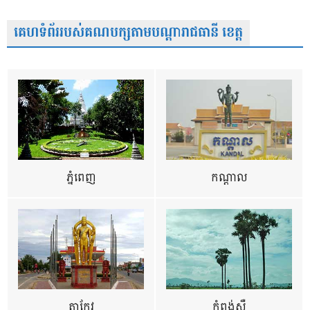
គេហទំព័ររបស់គណបក្សតាមបណ្តារាជធានី ខេត្ត
ភ្នំពេញ
កណ្តាល
តាកែវ
កំពង់ស្ពឺ