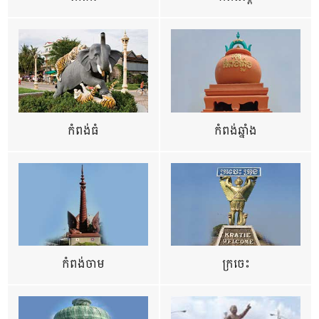
កំពង់ធំ
កំពង់ឆ្នាំង
កំពង់ចាម
ក្រចេះ