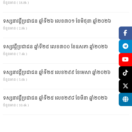
ចំនួនអាន ( 18.8k )
ទស្សនាវដ្ដីប្រជាជន ឆ្នាំទី២៦ លេខ៣០១ ខែមិថុនា ឆ្នាំ២០២៦
ចំនួនអាន ( 2.8k )
ទស្សវដ្តីប្រជាជន ឆ្នាំទី២៥ លេខ៣០០ ខែឧសភា ឆ្នាំ២០២៦
ចំនួនអាន ( 7.4k )
ទស្សនាវដ្ដីប្រជាជន ឆ្នាំទី២៥ លេខ២៩៩ ខែមេសា ឆ្នាំ២០២៦
ចំនួនអាន ( 5.6k )
ទស្សនាវដ្ដីប្រជាជន ឆ្នាំទី២៥ លេខ២៩៨ ខែមីនា ឆ្នាំ២០២៦
ចំនួនអាន ( 10.4k )