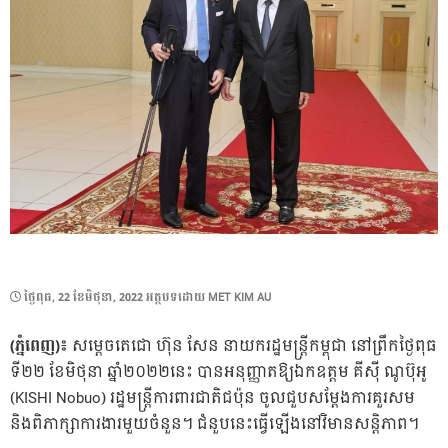
POSTED
ថ្ងៃ​ពុធ, 22 ខែ​មិថុនា, 2022
អត្ថបទដោយ
MET KIM AU
ON
(ភ្នំពេញ)៖
សម្តេចតេជោ ហ៊ុន សែន នាយករដ្ឋមន្ត្រីកម្ពុជា នៅព្រឹកថ្ងៃពុធ
ទី២២ ខែមិថុនា ឆ្នាំ២០២២នេះ បានអនុញ្ញាតឱ្យឯកឧត្តម គីស៊ី ណូប៊ុអូ
(KISHI Nobuo) រដ្ឋមន្ដ្រីការពារជាតិជប៉ុន ចូលជួបសម្តែងការគួរសម
និងពិភាក្សាការងារមួយចំនួន។ ជំនួបនេះធ្វើឡើងនៅវិមានសន្តិភាព។