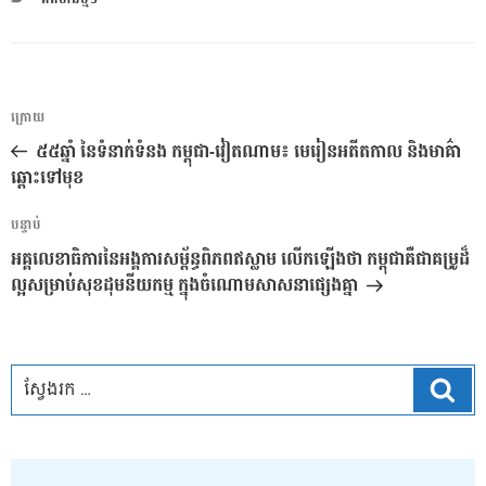
ការ​
អត្ថបទ
ក្រោយ
នាំទិស​
មុន
៥៥ឆ្នាំ នៃទំនាក់ទំនង កម្ពុជា-វៀតណាម៖ មេរៀនអតីតកាល និងមាគ៌ា
ប្រកាស
ឆ្ពោះទៅមុខ
អត្ថបទ
បន្ទាប់
បន្ទាប់
អគ្គលេខាធិការនៃអង្គការសម្ព័ន្ធពិភពឥស្លាម លើកឡើងថា កម្ពុជាគឺជាគម្រូដ៏
ល្អសម្រាប់សុខដុមនីយកម្ម ក្នុងចំណោមសាសនាផ្សេងគ្នា
ស្វែ