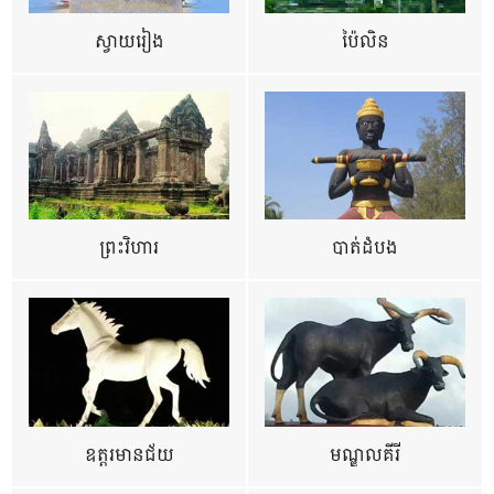
ស្វាយរៀង
ប៉ៃលិន
ព្រះវិហារ
បាត់ដំបង
ឧត្ដរមានជ័យ
មណ្ឌលគីរី