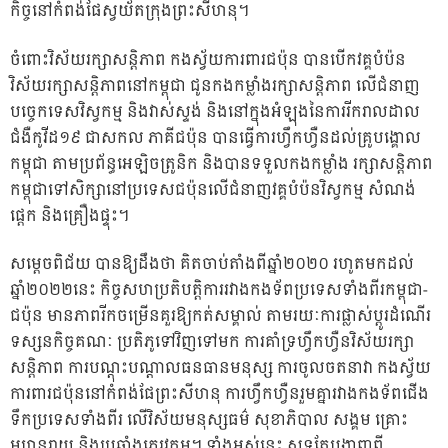
កិច្ចនៅកំពង់ផែស្វយ័តក្រុងព្រះសីហនុ។
ចំពោះវិស័យរក្សាសន្តិភាព កងស្វ័យការពារជប៉ុន បានបើកវគ្គបំប៉ន
វិស័យរក្សាសន្តិភាពនៅកម្ពុជា ជូនកងកម្លាំងរក្សាសន្តិភាព លើជំនាញ
បច្ចេកទេសវិស្វកម្ម និងវាស់ស្ទង់ និងនៅក្នុងអំឡុងនៃការរីករាលដាល
ជំងឺកូវីដ១៩ ជាសកល ភាគីជប៉ុន បានធ្វើការហ្វឹកហ្វឺនដល់គ្រូបង្គោល
កម្ពុជា តាមប្រព័ន្ធអេឡិចត្រូនិក និងបានទទួលកងកម្លាំង រក្សាសន្តិភាព
កម្ពុជាទៅសិក្សានៅប្រទេសជប៉ុនលើជំនាញវគ្គបំប៉នវិស្វកម្ម សំណង់
ផ្ដេក និងគ្រឿងផ្ទុះ។
សម្តេចពិជ័យ បានឱ្យដឹងថា គិតចាប់តាំងពីឆ្នាំ២០២០ រហូតមកដល់
ឆ្នាំ២០២២នេះ កិច្ចសហប្រតិបត្តិការរវាងកងទ័ពប្រទេសទាំងពីរកម្ពុជា-
ជប៉ុន មានភាពរីកចម្រើនគួរឱ្យកត់សម្គាល់ តាមរយៈការផ្លាស់ប្តូរដំណើរ
ទស្សនកិច្ចគណៈ ប្រតិភូទៅវិញទៅមក ការគាំទ្រហ្វឹកហ្វឺនវិស័យរក្សា
សន្តិភាព ការបណ្ដុះបណ្តាលធនធានមនុស្ស ការចូលចតនាវា កងស្វ័យ
ការពារជប៉ុននៅកំពង់ផែព្រះសីហនុ ការហ្វឹកហ្វឺនរួមគ្នារវាងកងទ័ពជើង
ទឹកប្រទេសទាំងពីរ លើវិស័យមនុស្សធម៌ សុខាភិបាល សង្គម គ្រោះ
មហន្តរាយ និងប្រឆាំងភេរវកម្ម។ ទាំងអស់នេះ សុទ្ធតែបង្ហាញពី