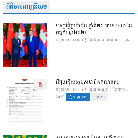
ព័ត៌មានពេញនិយម
ទស្សវដ្តីប្រជាជន ឆ្នាំទី២៦ លេខ៣០២ ខែ
កក្កដា ឆ្នាំ២០២៦
ថ្ងៃ​អង្គារ, 4 ខែ​សីហា, 2026
ចំនួនអាន ( 18.8k )
ជីវប្រវត្តិសង្ខេបសមាជិកគណបក្ស
ថ្ងៃ​ព្រហស្បតិ៍, 9 ខែ​កក្កដា,
ចំនួនអាន ( 12.1k )
2026
ទាញយក
104 KB