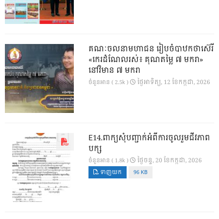
គណៈចលនាមហាជន រៀបចំបាឋកថាស៊េរី
«កេរដំណែលរស់៖ គុណតម្លៃ ៧ មករា»
នៅវិមាន ៧ មករា
ថ្ងៃ​អាទិត្យ, 12 ខែ​កក្កដា, 2026
ចំនួនអាន ( 2.5k )
E14.ពាក្យសុំបញ្ជាក់អំពីការចូលរួមជីវភាព
បក្ស
ថ្ងៃ​ចន្ទ, 20 ខែ​កក្កដា, 2026
ចំនួនអាន ( 1.8k )
ទាញយក
96 KB