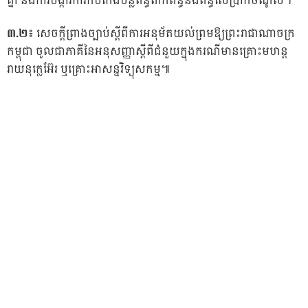
គ្នា និងការបង្ការការកិបកេងបន្លំពន្ធពាក់ព័ន្ធនឹងពន្ធលើប្រាក់ចំណូល។
៣.២៖
សេចក្តីព្រាងច្បាប់ស្តីពីការអនុម័តយល់ព្រមឱ្យព្រះរាជាណាចក្រ
កម្ពុជា ចូលជាភាគីនៃអនុសញ្ញាស្តីពីជំនួយក្នុងករណីមានគ្រោះមហន្ដ
រាយនុក្លេអ៊ែរ ឬគ្រោះអាសន្នវិទ្យុសកម្ម៕