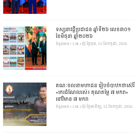
ទស្សនាវដ្ដីប្រជាជន ឆ្នាំទី២៦ លេខ៣០១
ខែមិថុនា ឆ្នាំ២០២៦
ថ្ងៃ​ពុធ, 15 ខែ​កក្កដា, 2026
ចំនួនអាន ( 2.9k )
គណៈចលនាមហាជន រៀបចំបាឋកថាស៊េរី
«កេរដំណែលរស់៖ គុណតម្លៃ ៧ មករា»
នៅវិមាន ៧ មករា
ថ្ងៃ​អាទិត្យ, 12 ខែ​កក្កដា, 2026
ចំនួនអាន ( 2.6k )