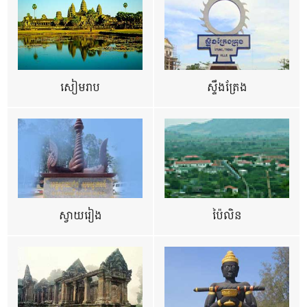
សៀមរាប
ស្ទឹងត្រែង
ស្វាយរៀង
ប៉ៃលិន