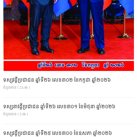
ទស្សវដ្តីប្រជាជន ឆ្នាំទី២៦ លេខ៣០២ ខែកក្កដា ឆ្នាំ២០២៦
ចំនួនអាន ( 23.4k )
ទស្សនាវដ្ដីប្រជាជន ឆ្នាំទី២៦ លេខ៣០១ ខែមិថុនា ឆ្នាំ២០២៦
ចំនួនអាន ( 2.9k )
ទស្សវដ្តីប្រជាជន ឆ្នាំទី២៥ លេខ៣០០ ខែឧសភា ឆ្នាំ២០២៦