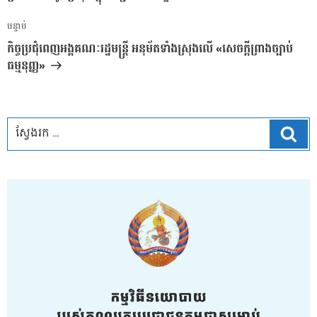
អត្ថបទ
បន្ទាប់
បន្ទាប់
កិច្ចប្រជុំពេញអង្គគណៈរដ្ឋមន្រ្តី អនុម័តទាំងស្រុងលើ «សេចក្តីព្រាងច្បាប់
ធម្មនុញ្ញ»
ស្វែ