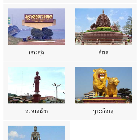
កោះកុង
កំពត
ប. មានជ័យ
ព្រះសីហនុ