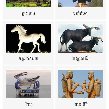
ព្រះវិហារ
បាត់ដំបង
ឧត្ដរមានជ័យ
មណ្ឌលគីរី
កែប
រតនៈគីរី