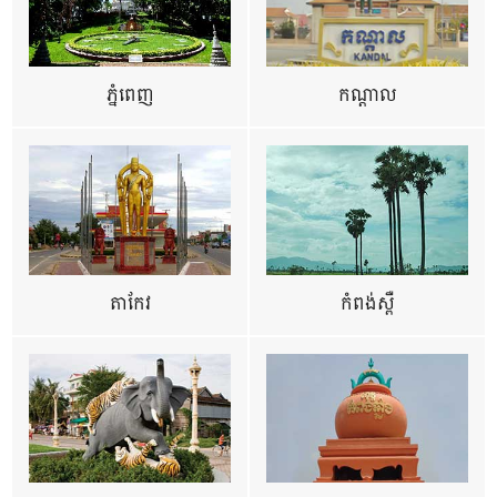
ភ្នំពេញ
កណ្តាល
តាកែវ
កំពង់ស្ពឺ