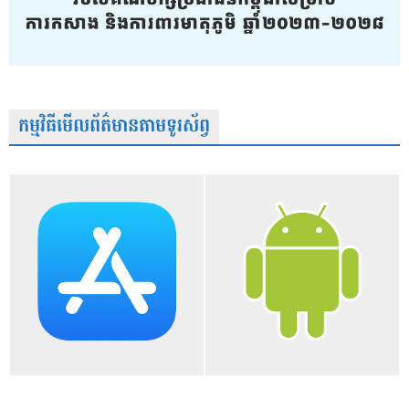
កម្មវិធីមើលព័ត៌មានតាមទូរស័ព្វ