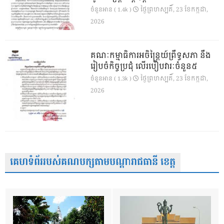
ថ្ងៃ​ព្រហស្បតិ៍, 23 ខែ​កក្កដា,
ចំនួនអាន ( 1.4k )
2026
គណៈកម្មាធិការអចិន្ត្រៃយ៍ព្រឹទ្ធសភា នឹង
រៀបចំកិច្ចប្រជុំ លើរបៀបវារៈចំនួន៥
ថ្ងៃ​ព្រហស្បតិ៍, 23 ខែ​កក្កដា,
ចំនួនអាន ( 1.3k )
2026
គេហទំព័ររបស់គណបក្សតាមបណ្តារាជធានី ខេត្ត