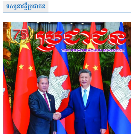
ទស្សនាវដ្តីប្រជាជន