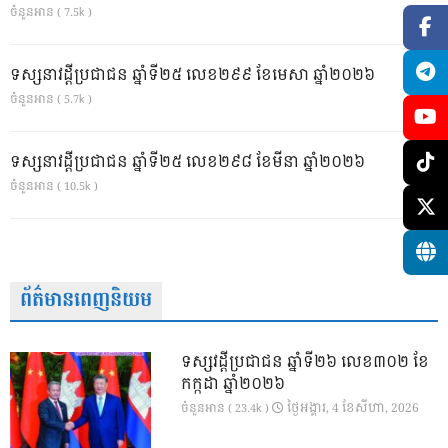
ចំនួនអាន ( 7.5k )
ទស្សនាវដ្ដីប្រជាជន ឆ្នាំទី២៥ លេខ២៩៩ ខែមេសា ឆ្នាំ២០២៦
ចំនួនអាន ( 5.7k )
ទស្សនាវដ្ដីប្រជាជន ឆ្នាំទី២៥ លេខ២៩៨ ខែមីនា ឆ្នាំ២០២៦
ចំនួនអាន ( 10.5k )
ព័ត៌មានពេញនិយម
ទស្សវដ្តីប្រជាជន ឆ្នាំទី២៦ លេខ៣០២ ខែ
កក្កដា ឆ្នាំ២០២៦
ថ្ងៃ​អង្គារ, 4 ខែ​សីហា, 2026
ចំនួនអាន ( 23.4k )