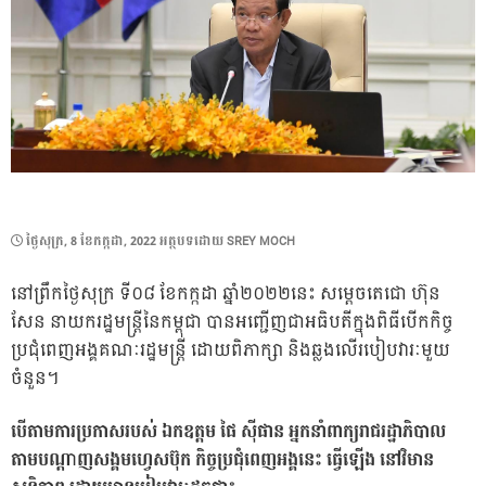
POSTED
ថ្ងៃ​សុក្រ, 8 ខែ​កក្កដា, 2022
អត្ថបទដោយ
SREY MOCH
ON
នៅព្រឹកថ្ងៃសុក្រ ទី០៨ ខែកក្កដា ឆ្នាំ២០២២នេះ សម្តេចតេជោ ហ៊ុន
សែន នាយករដ្ឋមន្រ្តីនៃកម្ពុជា បានអញ្ជើញជាអធិបតីក្នុងពិធីបើកកិច្ច
ប្រជុំពេញអង្គគណៈរដ្ឋមន្រ្តី ដោយពិភាក្សា និងឆ្លងលើរបៀបវារៈមួយ
ចំនួន។
បើតាមការប្រកាសរបស់ ឯកឧត្តម ផៃ ស៊ីផាន អ្នកនាំពាក្យរាជរដ្ឋាភិបាល
តាមបណ្តាញសង្គមហ្វេសប៊ុក កិច្ចប្រជុំពេញអង្គនេះ ធ្វើឡើង នៅវិមាន