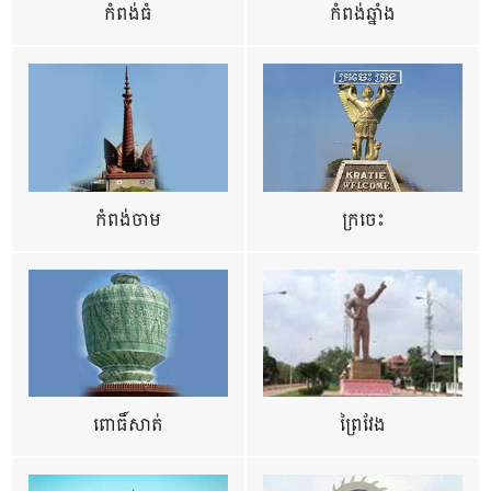
កំពង់ធំ
កំពង់ឆ្នាំង
កំពង់ចាម
ក្រចេះ
ពោធិ៍សាត់
ព្រៃវែង