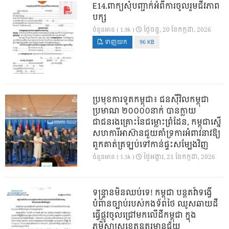
E14.ពាក្យសុំបញ្ជាក់អំពីការចូលរួមជីវភាព
បក្ស
ថ្ងៃ​ចន្ទ, 20 ខែ​កក្កដា, 2026
ចំនួនអាន ( 1.9k )
ទាញយក
96 KB
ប្រមុខការទូតកម្ពុជា៖ ជនស៊ីវិលកម្ពុជា
ប្រមាណ ២០០០០នាក់ បានក្លាយ
ជាជនរងគ្រោះនៃជម្លោះព្រំដែន, កម្ពុជាស្នើ
សហការីអាស៊ានជួយគាំទ្រការអំពាវនាវឱ្យ
ពួកគាត់ត្រឡប់ទៅកាន់ផ្ទះសម្បែងវិញ
ថ្ងៃ​អង្គារ, 21 ខែ​កក្កដា, 2026
ចំនួនអាន ( 1.5k )
ទន្ទ្រានមិនឈប់ទេ! កម្ពុជា បន្តតវ៉ាទង្វើ
បំពានច្បាប់របស់កងទ័ពថៃ ឈូសឆាយដី
ធ្វើផ្លូវចូលជ្រៅមកលើដីកម្ពុជា ក្នុង
ភូមិសាស្ត្រខេត្តឧត្តរមានជ័យ