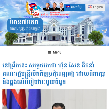
Skip
ភាសាខ្មែរ
English
to
content
វិមាន៧មករា
គណបក្សប្រជាជនកម្ពុជា
Menu
នៅព្រឹកនេះ សម្តេចតេជោ ហ៊ុន សែន ដឹកនាំ
គណៈរដ្ឋមន្រ្តីបើកកិច្ចប្រជុំពេញអង្គ ដោយពិភាក្សា
និងឆ្លងលើរបៀបវារៈមួយចំនួន