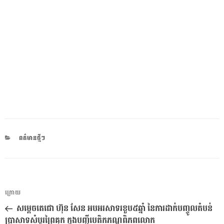
CATEGORIES
ពត៌មានថ្មីៗ
ការ​
អត្ថបទ
ក្រោយ
នាំទិស​
មុន
សម្តេចតេជោ ហ៊ុន សែន អបអរសាទរខួប៥ឆ្នាំ នៃការដាក់បញ្ចូលតំបន់
ប្រកាស
ប្រាសាទសំបូរព្រៃគុក ក្នុងបញ្ជីបេតិកភណ្ឌពិភពលោក