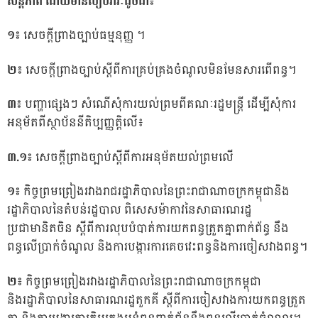
សន្តិភាព ដោយមានបៀបវារៈដូចជា៖
១៖
សេចក្តីព្រាងច្បាប់ធម្មនុញ្ញ ។
២៖
សេចក្តីព្រាងច្បាប់ស្តីពីការគ្រប់គ្រងចំណូលមិនមែនសារពើពន្ធ។
៣៖
បញ្ហាផ្សេងៗ សំណើសុំការយល់ព្រមពីគណៈរដ្ឋមន្រ្តី ដើម្បីសុំការ
អនុម័តពីស្ថាប័ននីតិប្បញ្ញត្តិលើ៖
៣.១៖
សេចក្តីព្រាងច្បាប់ស្តីពីការអនុម័តយល់ព្រមលើ
១៖
កិច្ចព្រមព្រៀងរវាងរាជរដ្ឋាភិបាលនៃព្រះរាជាណាចក្រកម្ពុជានិង
រដ្ឋាភិបាលនៃតំបន់រដ្ឋបាល ពិសេសម៉ាកាវនៃសាធារណរដ្ឋ
ប្រជាមានិតចិន ស្តីពីការលុបបំបាត់ការយកពន្ធត្រួតគ្នាពាក់ព័ន្ធ នឹង
ពន្ធលើប្រាក់ចំណូល និងការបង្ការការគេចវេះពន្ធនិងការចៀសវាងពន្ធ។
២៖
កិច្ចព្រមព្រៀងរវាងរដ្ឋាភិបាលនៃព្រះរាជាណាចក្រកម្ពុជា
និងរដ្ឋាភិបាលនៃសាធារណរដ្ឋតួកគី ស្តីពីការចៀសវាងការយកពន្ធត្រួត