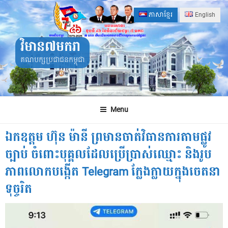
Skip
ភាសាខ្មែរ
English
to
content
វិមាន៧មករា
គណបក្សប្រជាជនកម្ពុជា
Menu
ឯកឧត្តម ហ៊ុន ម៉ានី ព្រមានចាត់វិធានការតាមផ្លូវ
ច្បាប់ ចំពោះបុគ្គលដែលប្រើប្រាស់ឈ្មោះ និងរូប
ភាពលោកបង្កើត Telegram ក្លែងក្លាយក្នុងចេតនា
ទុច្ចរិត