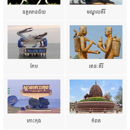
ឧត្ដរមានជ័យ
មណ្ឌលគីរី
កែប
រតនៈគីរី
កោះកុង
កំពត