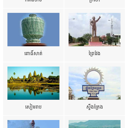
កំពង់ចាម
ក្រចេះ
ពោធិ៍សាត់
ព្រៃវែង
សៀមរាប
ស្ទឹងត្រែង