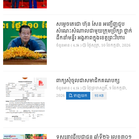
សម្តេចតេជោ ហ៊ុន សែន អញ្ជើញជួប
សំណេះសំណាលជាមួយក្រុមប្រឹក្សា ថ្នាក់
ដឹកនាំមន្ទីរ អង្គភាពក្នុងខេត្តព្រះវិហារ
ថ្ងៃ​សុក្រ, 10 ខែ​កក្កដា, 2026
ចំនួនអាន ( 4.3k )
ពាក្យសុំចូលជាសមាជិកគណបក្ស
ថ្ងៃ​ព្រហស្បតិ៍, 9 ខែ​កក្កដា,
ចំនួនអាន ( 4.1k )
2026
ទាញយក
93 KB
ទស្សនាវដ្ដីប្រជាជន ឆ្នាំទី២៦ លេខ៣០១