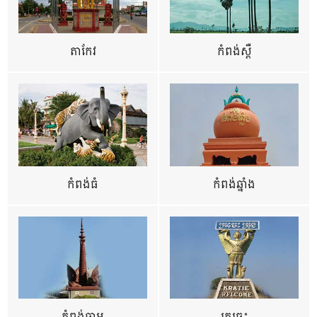
តាកែវ
កំពង់ស្ពឺ
កំពង់ធំ
កំពង់ឆ្នាំង