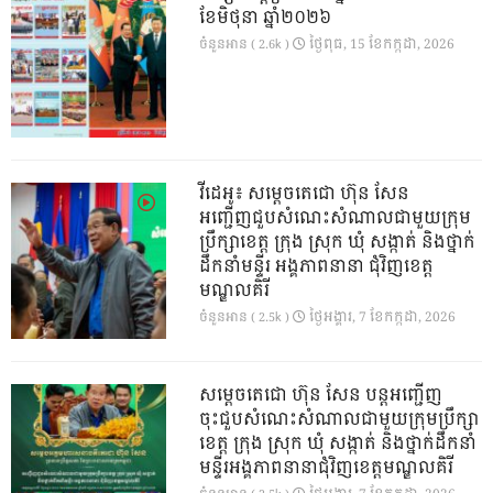
ខែមិថុនា ឆ្នាំ២០២៦
ថ្ងៃ​ពុធ, 15 ខែ​កក្កដា, 2026
ចំនួនអាន ( 2.6k )
វីដេអូ៖ សម្តេចតេជោ ហ៊ុន សែន
អញ្ជើញជួបសំណេះសំណាលជាមួយក្រុម
ប្រឹក្សាខេត្ត ក្រុង ស្រុក ឃុំ សង្កាត់ និងថ្នាក់
ដឹកនាំមន្ទីរ អង្គភាពនានា ជុំវិញខេត្ត
មណ្ឌលគិរី
ថ្ងៃ​អង្គារ, 7 ខែ​កក្កដា, 2026
ចំនួនអាន ( 2.5k )
សម្តេចតេជោ ហ៊ុន សែន បន្តអញ្ជើញ
ចុះជួបសំណេះសំណាលជាមួយក្រុមប្រឹក្សា
ខេត្ត ក្រុង ស្រុក ឃុំ សង្កាត់ និងថ្នាក់ដឹកនាំ
មន្ទីរអង្គភាពនានាជុំវិញខេត្តមណ្ឌលគិរី