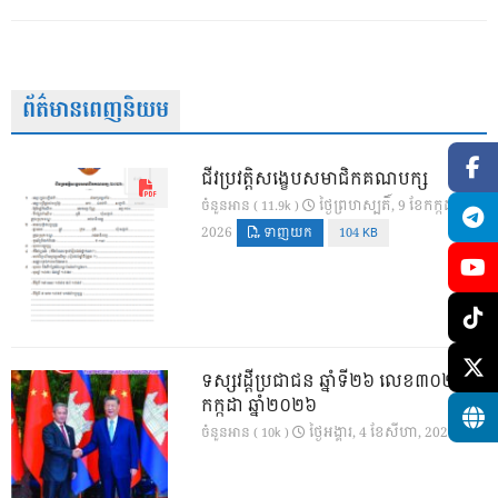
ព័ត៌មានពេញនិយម
ជីវប្រវត្តិសង្ខេបសមាជិកគណបក្ស
ថ្ងៃ​ព្រហស្បតិ៍, 9 ខែ​កក្កដា,
ចំនួនអាន ( 11.9k )
2026
ទាញយក
104 KB
ទស្សវដ្តីប្រជាជន ឆ្នាំទី២៦ លេខ៣០២ ខែ
កក្កដា ឆ្នាំ២០២៦
ថ្ងៃ​អង្គារ, 4 ខែ​សីហា, 2026
ចំនួនអាន ( 10k )