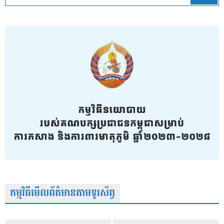
កម្មវិធីមើលព័ត៌មានតាមទូរស័ព្វ