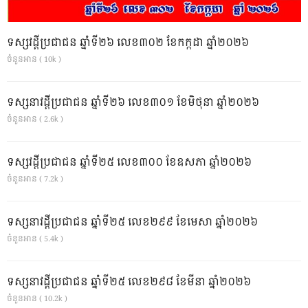
ទស្សវដ្តីប្រជាជន ឆ្នាំទី២៦ លេខ៣០២ ខែកក្កដា ឆ្នាំ២០២៦
ចំនួនអាន ( 10k )
ទស្សនាវដ្ដីប្រជាជន ឆ្នាំទី២៦ លេខ៣០១ ខែមិថុនា ឆ្នាំ២០២៦
ចំនួនអាន ( 2.6k )
ទស្សវដ្តីប្រជាជន ឆ្នាំទី២៥ លេខ៣០០ ខែឧសភា ឆ្នាំ២០២៦
ចំនួនអាន ( 7.2k )
ទស្សនាវដ្ដីប្រជាជន ឆ្នាំទី២៥ លេខ២៩៩ ខែមេសា ឆ្នាំ២០២៦
ចំនួនអាន ( 5.4k )
ទស្សនាវដ្ដីប្រជាជន ឆ្នាំទី២៥ លេខ២៩៨ ខែមីនា ឆ្នាំ២០២៦
ចំនួនអាន ( 10.2k )