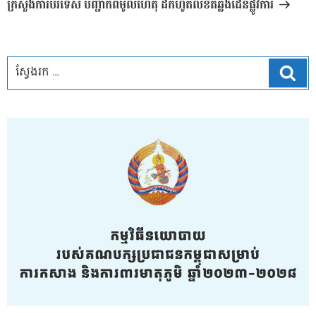
បន្ទាប់
ក្រសួងការបរទេស បញ្ជាក់ពីមូលហេតុ ដកហូតលិខិតឆ្លងដែនផ្លូវការ
ស្វែ