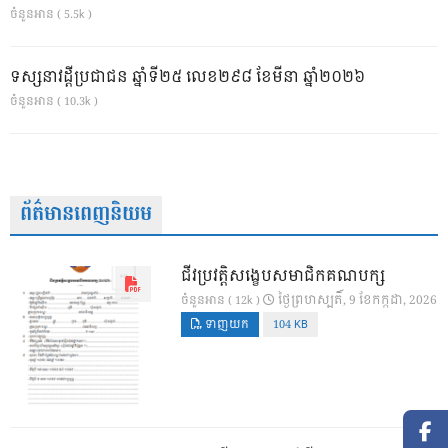
ចំនួនអាន ( 5.5k )
ទស្សនាវដ្ដីប្រជាជន ឆ្នាំទី២៥ លេខ២៩៨ ខែមីនា ឆ្នាំ២០២៦
ចំនួនអាន ( 10.3k )
ព័ត៌មានពេញនិយម
ជីវប្រវត្តិសង្ខេបសមាជិកគណបក្ស
ថ្ងៃ​ព្រហស្បតិ៍, 9 ខែ​កក្កដា, 2026
ចំនួនអាន ( 12k )
ទាញយក
104 KB