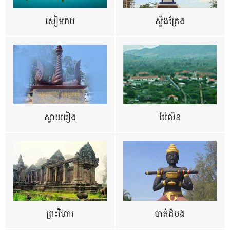
សៀមរាប
ស្ទឹងត្រែង
ស្វាយរៀង
ប៉ៃលិន
ព្រះវិហារ
បាត់ដំបង