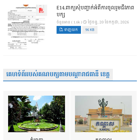
E14.ពាក្យសុំបញ្ជាក់អំពីការចូលរួមជីវភាព
បក្ស
ថ្ងៃ​ចន្ទ, 20 ខែ​កក្កដា, 2026
ចំនួនអាន ( 1.6k )
ទាញយក
96 KB
គេហទំព័ររបស់គណបក្សតាមបណ្តារាជធានី ខេត្ត