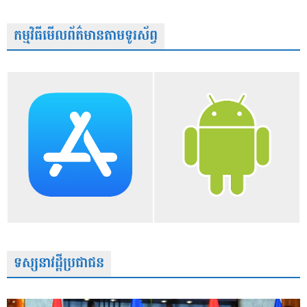
កម្មវិធីមើលព័ត៌មានតាមទូរស័ព្វ
ទស្សនាវដ្តីប្រជាជន