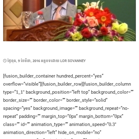
POSTED
ថ្ងៃ​ពុធ, 9 ខែ​មីនា, 2016
អត្ថបទដោយ
LOR SOVANNEY
ON
[fusion_builder_container hundred_percent=”yes”
overflow=”visible”][fusion_builder_row][fusion_builder_column
type=”1_1″ background_position=”left top” background_color=””
border_size=”” border_color=”” border_style=”solid”
spacing=”yes” background_image=”” background_repeat=”no-
repeat” padding=”” margin_top=”0px” margin_bottom=”0px”
class=”” id=”” animation_type=”” animation_speed=”0.3″
animation_direction=”left” hide_on_mobile=”no”