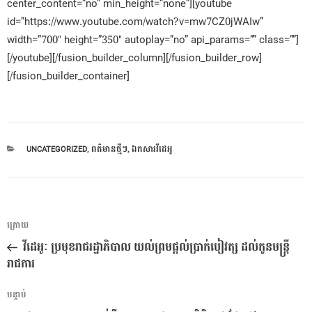
center_content=”no” min_height=”none”][youtube
id=”https://www.youtube.com/watch?v=mw7CZ0jWAIw”
width=”700″ height=”350″ autoplay=”no” api_params=”” class=””]
[/youtube][/fusion_builder_column][/fusion_builder_row]
[/fusion_builder_container]
CATEGORIES
UNCATEGORIZED
,
ពត៌មានថ្មីៗ
,
ឯកសារវីដេអូ
ការ​
អត្ថបទ
ក្រោយ
នាំទិស​
មុន
វីដេអូៈ ប្រមុខរាជរដ្ឋាភិបាល យល់ព្រមផ្តល់ប្រាក់បៀវត្ស ដល់កូនមន្រ្តី
ប្រកាស
រាជការ
អត្ថបទ
បន្ទាប់