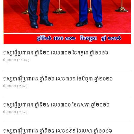
ទស្សវដ្តីប្រជាជន ឆ្នាំទី២៦ លេខ៣០២ ខែកក្កដា ឆ្នាំ២០២៦
ចំនួនអាន ( 11.4k )
ទស្សនាវដ្ដីប្រជាជន ឆ្នាំទី២៦ លេខ៣០១ ខែមិថុនា ឆ្នាំ២០២៦
ចំនួនអាន ( 2.6k )
ទស្សវដ្តីប្រជាជន ឆ្នាំទី២៥ លេខ៣០០ ខែឧសភា ឆ្នាំ២០២៦
ចំនួនអាន ( 7.3k )
ទស្សនាវដ្ដីប្រជាជន ឆ្នាំទី២៥ លេខ២៩៩ ខែមេសា ឆ្នាំ២០២៦