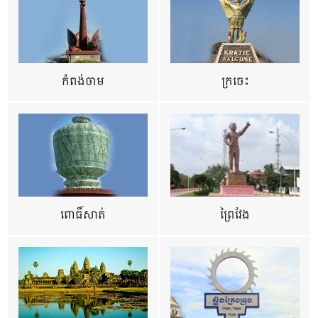
កំពង់ចាម
ក្រចេះ
ពោធិ៍សាត់
ព្រៃវែង