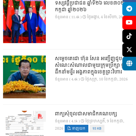
ទស្សវដ្តីប្រជាជន ឆ្នាំទី២៦ លេខ៣០២ ខែ
កក្កដា ឆ្នាំ២០២៦
ថ្ងៃ​អង្គារ, 4 ខែ​សីហា, 2026
ចំនួនអាន ( 11.4k )
សម្តេចតេជោ ហ៊ុន សែន អញ្ជើញជួប
សំណេះសំណាលជាមួយក្រុមប្រឹក្សា ថ្នាក់
ដឹកនាំមន្ទីរ អង្គភាពក្នុងខេត្តព្រះវិហារ
ថ្ងៃ​សុក្រ, 10 ខែ​កក្កដា, 2026
ចំនួនអាន ( 4.4k )
ពាក្យសុំចូលជាសមាជិកគណបក្ស
ថ្ងៃ​ព្រហស្បតិ៍, 9 ខែ​កក្កដា,
ចំនួនអាន ( 4.1k )
2026
ទាញយក
93 KB