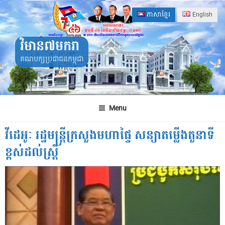
Skip
ភាសាខ្មែរ
English
to
content
វិមាន៧មករា
គណបក្សប្រជាជនកម្ពុជា
Menu
វីដេអូៈ រដ្ឋមន្រ្តីក្រសួងមហាផ្ទៃ សន្យាតម្លើងតួនាទី
ខ្ពស់ដល់ស្ត្រី