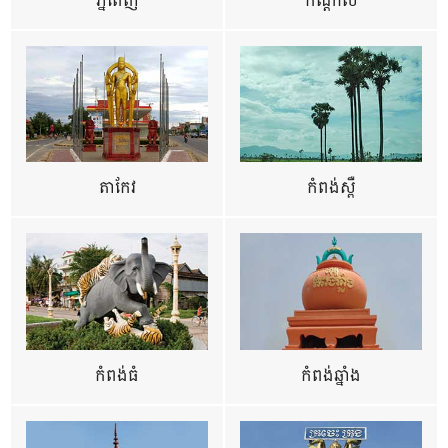
ភ្នំពេញ
កណ្តាល
តាកែវ
កំពង់ស្ពឺ
កំពង់ធំ
កំពង់ឆ្នាំង