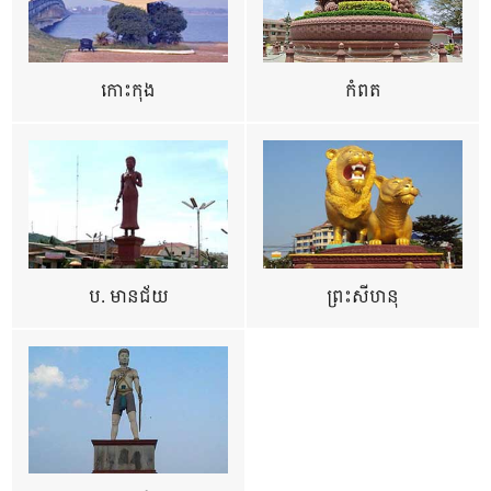
កោះកុង
កំពត
ប. មានជ័យ
ព្រះសីហនុ