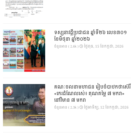
ទស្សនាវដ្ដីប្រជាជន ឆ្នាំទី២៦ លេខ៣០១
ខែមិថុនា ឆ្នាំ២០២៦
ថ្ងៃ​ពុធ, 15 ខែ​កក្កដា, 2026
ចំនួនអាន ( 2.6k )
គណៈចលនាមហាជន រៀបចំបាឋកថាស៊េរី
«កេរដំណែលរស់៖ គុណតម្លៃ ៧ មករា»
នៅវិមាន ៧ មករា
ថ្ងៃ​អាទិត្យ, 12 ខែ​កក្កដា, 2026
ចំនួនអាន ( 2.3k )