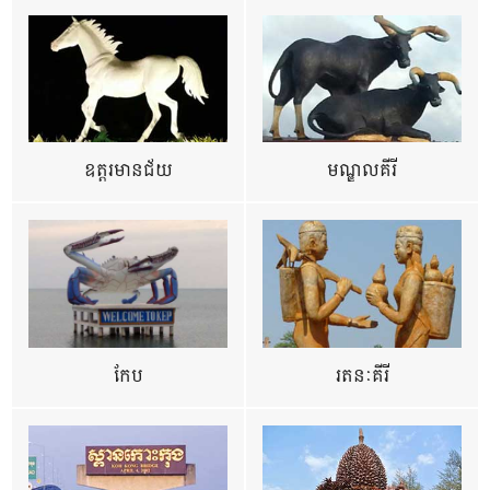
ឧត្ដរមានជ័យ
មណ្ឌលគីរី
កែប
រតនៈគីរី