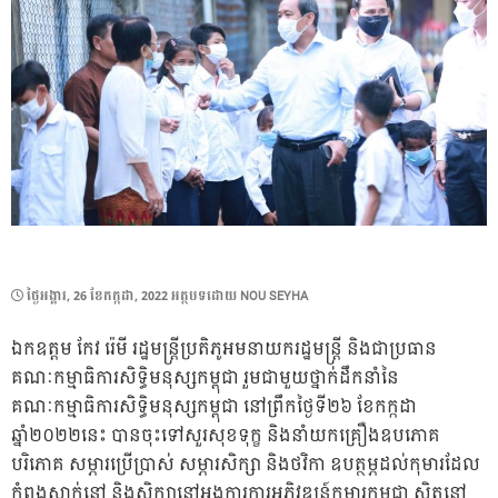
POSTED
ថ្ងៃ​អង្គារ, 26 ខែ​កក្កដា, 2022
អត្ថបទដោយ
NOU SEYHA
ON
ឯកឧត្តម កែវ រ៉េមី រដ្ឋមន្ត្រីប្រតិភូអមនាយករដ្ឋមន្ត្រី និងជាប្រធាន
គណៈកម្មាធិការសិទ្ធិមនុស្សកម្ពុជា រួមជាមួយថ្នាក់ដឹកនាំនៃ
គណៈកម្មាធិការសិទ្ធិមនុស្សកម្ពុជា នៅព្រឹកថ្ងៃទី២៦ ខែកក្កដា
ឆ្នាំ២០២២នេះ បានចុះទៅសួរសុខទុក្ខ និងនាំយកគ្រឿងឧបភោគ
បរិភោគ សម្ភារប្រើប្រាស់ សម្ភារសិក្សា និងថវិកា ឧបត្ថម្ភដល់កុមារដែល
កំពុងស្នាក់នៅ និងសិក្សានៅអង្គការការអភិវឌ្ឍន៍កុមារកម្ពុជា ស្ថិតនៅ