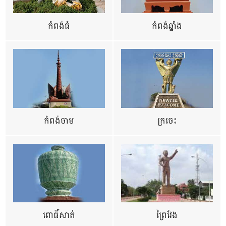
កំពង់ធំ
កំពង់ឆ្នាំង
កំពង់ចាម
ក្រចេះ
ពោធិ៍សាត់
ព្រៃវែង