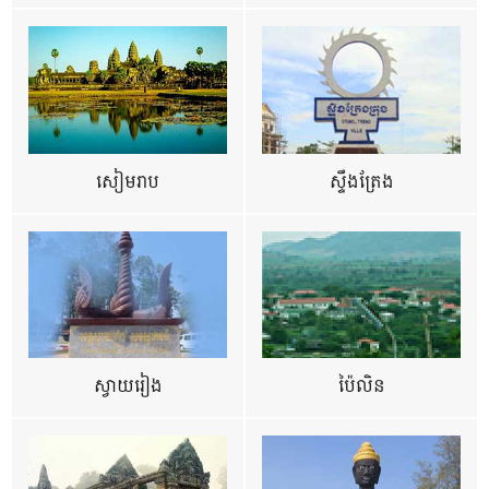
សៀមរាប
ស្ទឹងត្រែង
ស្វាយរៀង
ប៉ៃលិន