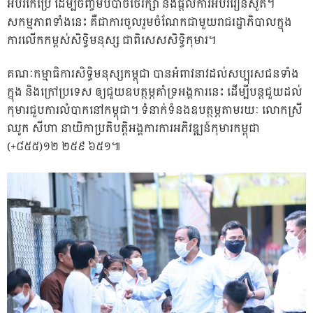
អប់រំកែប្រែ ដើម្បីចិញ្ចឹមបីបាច់ថែរក្សា និងផ្តល់ការអប់រំរៀនសូត។
សកម្មភាពទាំងនេះ គឺជាការចូលរួមចំណែកជាមួយរាជរដ្ឋាភិបាលក្នុង
ការលើកកម្ពស់សិទ្ធិមនុស្ស ជាពិសេសសិទ្ធិកុមារ។
គណៈកម្មាធិការសិទ្ធិមនុស្សកម្ពុជា បានអំពាវនាវដល់សប្បុរសជនទាំង
ក្នុង និងក្រៅប្រទេស ឲ្យជួយឧបត្ថម្ភគាំទ្រអង្គការនេះ ដើម្បីបន្តជួយដល់
កុមារជួបការលំបាកនៅកម្ពុជា។ ទំនាក់ទំនងឧបត្ថម្ភតាមរយៈ លោកស្រី
ឈូក សីហា នាយិកាប្រតិបត្តិអង្គការការអភិវឌ្ឍន៍កុមារកម្ពុជា
(+៨៥៥)១២ ២៥៩ ៦៥១៕