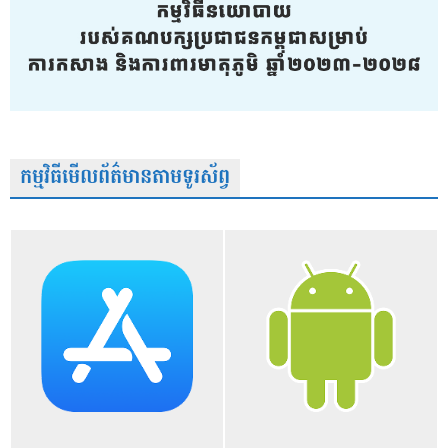
កម្មវិធីមើលព័ត៌មានតាមទូរស័ព្វ