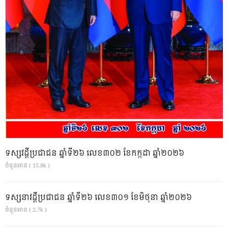
ទស្សវដ្តីប្រជាជន ឆ្នាំទី២៦ លេខ៣០២ ខែកក្កដា ឆ្នាំ២០២៦
ចំនួនអាន ( 15.8k )
ទស្សនាវដ្ដីប្រជាជន ឆ្នាំទី២៦ លេខ៣០១ ខែមិថុនា ឆ្នាំ២០២៦
ចំនួនអាន ( 2.7k )