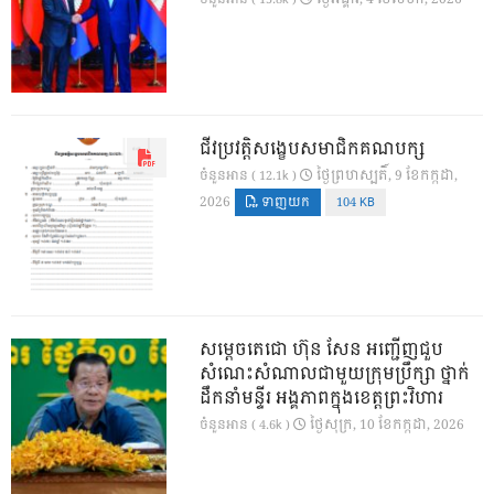
ជីវប្រវត្តិសង្ខេបសមាជិកគណបក្ស
ថ្ងៃ​ព្រហស្បតិ៍, 9 ខែ​កក្កដា,
ចំនួនអាន ( 12.1k )
2026
ទាញយក
104 KB
សម្តេចតេជោ ហ៊ុន សែន អញ្ជើញជួប
សំណេះសំណាលជាមួយក្រុមប្រឹក្សា ថ្នាក់
ដឹកនាំមន្ទីរ អង្គភាពក្នុងខេត្តព្រះវិហារ
ថ្ងៃ​សុក្រ, 10 ខែ​កក្កដា, 2026
ចំនួនអាន ( 4.6k )