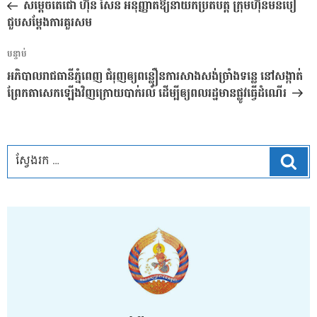
មុន
សម្តេចតេជោ ហ៊ុន សែន អនុញ្ញាតឱ្យនាយកប្រតិបត្តិ ក្រុមហ៊ុនមីនីបៀ
ប្រកាស
ជួបសម្តែងការគួរសម
អត្ថបទ
បន្ទាប់
បន្ទាប់
អភិបាលរាជធានីភ្នំពេញ ជំរុញឲ្យពន្លឿនការសាងសង់ច្រាំងទន្លេ នៅសង្កាត់
ព្រែកតាសេកឡើងវិញក្រោយបាក់រលំ ដើម្បីឲ្យពលរដ្ឋមានផ្លូវធ្វើដំណើរ
ស្វែ