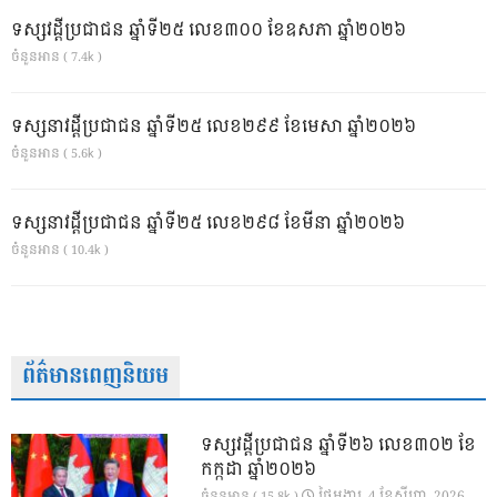
ទស្សវដ្តីប្រជាជន ឆ្នាំទី២៥ លេខ៣០០ ខែឧសភា ឆ្នាំ២០២៦
ចំនួនអាន ( 7.4k )
ទស្សនាវដ្ដីប្រជាជន ឆ្នាំទី២៥ លេខ២៩៩ ខែមេសា ឆ្នាំ២០២៦
ចំនួនអាន ( 5.6k )
ទស្សនាវដ្ដីប្រជាជន ឆ្នាំទី២៥ លេខ២៩៨ ខែមីនា ឆ្នាំ២០២៦
ចំនួនអាន ( 10.4k )
ព័ត៌មានពេញនិយម
ទស្សវដ្តីប្រជាជន ឆ្នាំទី២៦ លេខ៣០២ ខែ
កក្កដា ឆ្នាំ២០២៦
ថ្ងៃ​អង្គារ, 4 ខែ​សីហា, 2026
ចំនួនអាន ( 15.8k )