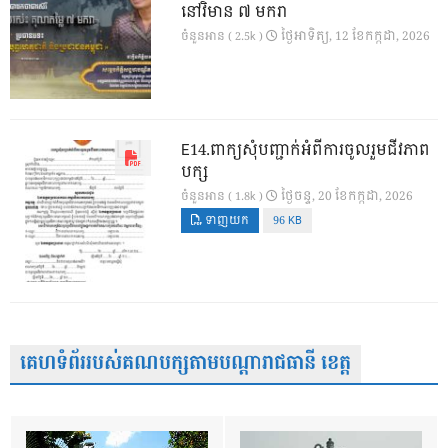
នៅវិមាន ៧ មករា
ថ្ងៃ​អាទិត្យ, 12 ខែ​កក្កដា, 2026
ចំនួនអាន ( 2.5k )
E14.ពាក្យសុំបញ្ជាក់អំពីការចូលរួមជីវភាព
បក្ស
ថ្ងៃ​ចន្ទ, 20 ខែ​កក្កដា, 2026
ចំនួនអាន ( 1.8k )
ទាញយក
96 KB
គេហទំព័ររបស់គណបក្សតាមបណ្តារាជធានី ខេត្ត