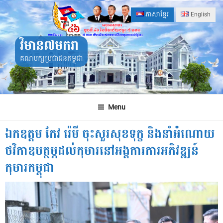
Skip
ភាសាខ្មែរ
English
to
content
វិមាន៧មករា
គណបក្សប្រជាជនកម្ពុជា
Menu
ឯកឧត្តម កែវ រ៉េមី ចុះសួរសុខទុក្ខ និងនាំអំំណោយ
ថវិកាឧបត្ថម្ភដល់កុមារនៅអង្គការការអភិវឌ្ឍន៍
កុមារកម្ពុជា