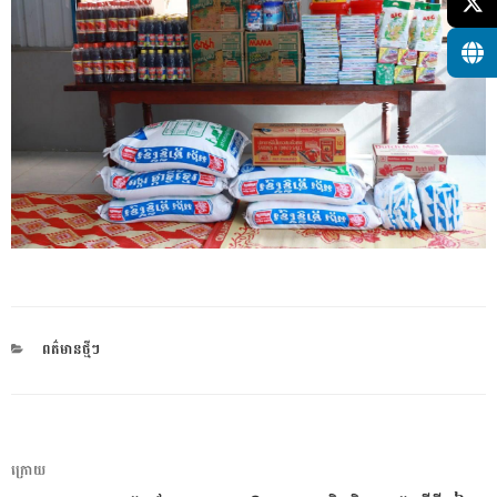
CATEGORIES
ពត៌មានថ្មីៗ
ការ​
អត្ថបទ
ក្រោយ
នាំទិស​