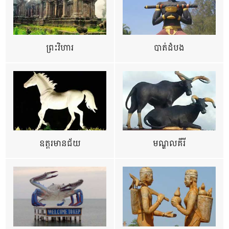
ព្រះវិហារ
បាត់ដំបង
ឧត្ដរមានជ័យ
មណ្ឌលគីរី