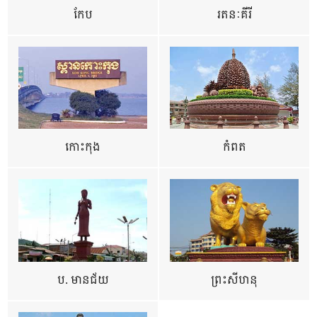
កែប
រតនៈគីរី
កោះកុង
កំពត
ប. មានជ័យ
ព្រះសីហនុ