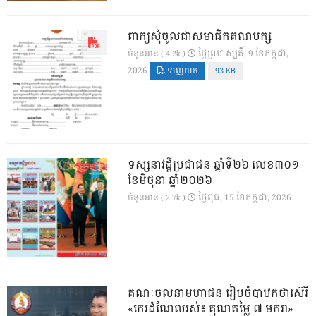
ពាក្យសុំចូលជាសមាជិកគណបក្ស
ថ្ងៃ​ព្រហស្បតិ៍, 9 ខែ​កក្កដា,
ចំនួនអាន ( 4.2k )
2026
ទាញយក
93 KB
ទស្សនាវដ្ដីប្រជាជន ឆ្នាំទី២៦ លេខ៣០១
ខែមិថុនា ឆ្នាំ២០២៦
ថ្ងៃ​ពុធ, 15 ខែ​កក្កដា, 2026
ចំនួនអាន ( 2.7k )
គណៈចលនាមហាជន រៀបចំបាឋកថាស៊េរី
«កេរដំណែលរស់៖ គុណតម្លៃ ៧ មករា»