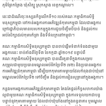
ភូមិព្រែកត្រែង ឃុំសិត្បូ ស្រុកស្អាង ខេត្តកណ្តាល។
នេះជាដំណើរចុះទស្សនកិច្ចលើកទី១០ របស់គណៈកម្មាធិការសិទ្ធិ
មនុស្សកម្ពុជា ទៅកាន់អង្គការការអភិវឌ្ឍន៍កុមារកម្ពុជា ដែលជាអង្គការ
ក្រៅរដ្ឋាភិបាលមានបេសកកម្មក្នុងការជួយចិញ្ចឹមបីបាច់ និងផ្ដល់ការ
អប់រំសិក្សាដល់កុមារកំព្រា និងទីទ័លក្រនៅកម្ពុជា។
គណៈកម្មាធិការសិទ្ធិមនុស្សកម្ពុជា បានចាប់ផ្តើមទំនាក់ទំនងជាមួយ
អង្គការនេះ ចាប់តាំងពីថ្ងៃទី៣ ខែកក្កដា ឆ្នាំ២០១៩ បន្ទាប់ពី
គណៈកម្មាធិការសិទ្ធិមនុស្សកម្ពុជា បានដើរតួនាទីក្នុងការសម្រប
សម្រួលជាមួយប្រធានមណ្ឌលអប់រំកែប្រែទី២ (ម២) និងប្រធានអង្គការ
ការអភិវឌ្ឍន៍កុមារកម្ពុជា ដើម្បីយកកុមារតាមម្ដាយដែលកំពុងជាប់ឃុំនៅ
មណ្ឌលអប់រំកែប្រែទី២ ទៅចិញ្ចឹម និងផ្ដល់ការរៀនសូត្រនៅក្នុងអង្គការ។
កន្លងមកអង្គការការអភិវឌ្ឍន៍កុមារកម្ពុជា តែងតែផ្តល់កិច្ចសហការយ៉ាង
ល្អជាមួយគណៈកម្មាធិការសិទ្ធិមនុស្សកម្ពុជា ក្នុងការទទួលយកជាបន្ត
បន្ទាប់នូវកុមារតាមម្ដាយ ដែលជាប់ឃុំឃាំងនៅក្នុងពន្ធនាគារ ឬមណ្ឌល