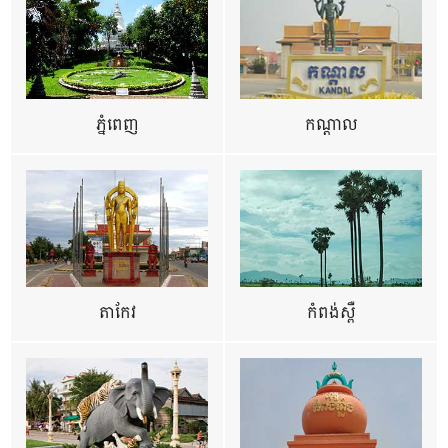
ភ្នំពេញ
កណ្តាល
តាកែវ
កំពង់ស្ពឺ