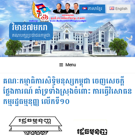
Skip
ភាសាខ្មែរ
English
to
content
វិមាន៧មករា
គណបក្សប្រជាជនកម្ពុជា
Menu
គណៈកម្មាធិការសិទ្ធិមនុស្សកម្ពុជា ចេញសេចក្តី
ថ្លែងការណ៍ គាំទ្រទាំងស្រុងចំពោះ ការធ្វើវិសោធន
កម្មរដ្ឋធម្មនុញ្ញ លើកទី១០