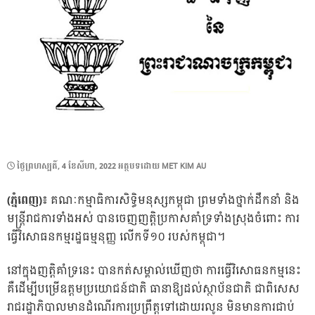
POSTED
ថ្ងៃ​ព្រហស្បតិ៍, 4 ខែ​សីហា, 2022
អត្ថបទដោយ
MET KIM AU
ON
(ភ្នំពេញ)៖
គណៈកម្មាធិការសិទ្ធិមនុស្សកម្ពុជា ព្រមទាំងថ្នាក់ដឹកនាំ និង
មន្ត្រីរាជការទាំងអស់ បានចេញញត្តិប្រកាសគាំទ្រទាំងស្រុងចំពោះ ការ
ធ្វើវិសោធនកម្មរដ្ឋធម្មនុញ្ញ លើកទី១០ របស់កម្ពុជា។
នៅក្នុងញត្តិគាំទ្រនេះ បានកត់សម្គាល់ឃើញថា ការធ្វើវិសោធនកម្មនេះ
គឺដើម្បីបម្រើឧត្តមប្រយោជន៍ជាតិ ធានាឱ្យដល់ស្ថាប័នជាតិ ជាពិសេស
រាជរដ្ឋាភិបាលមានដំណើរការប្រព្រឹត្តទៅដោយរលូន មិនមានការជាប់