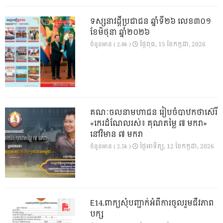
ទស្សនាវដ្ដីប្រជាជន ឆ្នាំទី២៦ លេខ៣០១
ខែមិថុនា ឆ្នាំ២០២៦
ថ្ងៃ​ពុធ, 15 ខែ​កក្កដា, 2026
ចំនួនអាន ( 2.8k )
គណៈចលនាមហាជន រៀបចំបាឋកថាស៊េរី
«កេរដំណែលរស់៖ គុណតម្លៃ ៧ មករា»
នៅវិមាន ៧ មករា
ថ្ងៃ​អាទិត្យ, 12 ខែ​កក្កដា, 2026
ចំនួនអាន ( 2.5k )
E14.ពាក្យសុំបញ្ជាក់អំពីការចូលរួមជីវភាព
បក្ស