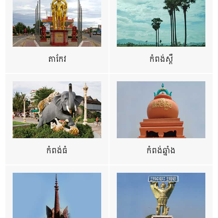
តាកែវ
កំពង់ស្ពឺ
កំពង់ធំ
កំពង់ឆ្នាំង