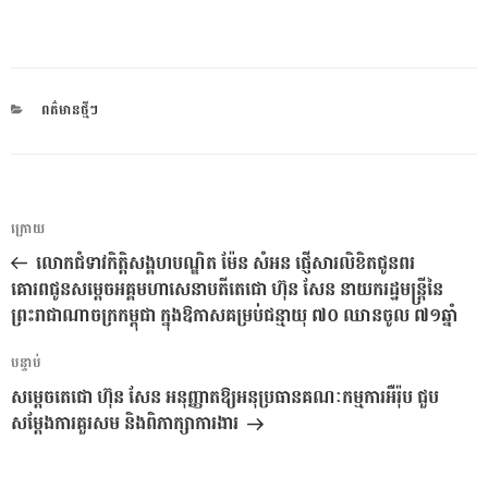
CATEGORIES
ពត៌មានថ្មីៗ
ការ​
អត្ថបទ
ក្រោយ
នាំទិស​
មុន
លោកជំទាវកិត្តិសង្គហបណ្ឌិត ម៉ែន សំអន ផ្ញើសារលិខិតជូនពរ
ប្រកាស
គោរពជូនសម្ដេចអគ្គមហាសេនាបតីតេជោ ហ៊ុន សែន នាយករដ្ឋមន្ត្រីនៃ
ព្រះរាជាណាចក្រកម្ពុជា ក្នុងឱកាសគម្រប់ជន្មាយុ ៧០ ឈានចូល ៧១ឆ្នាំ
អត្ថបទ
បន្ទាប់
បន្ទាប់
សម្តេចតេជោ ហ៊ុន សែន អនុញ្ញាតឱ្យអនុប្រធានគណៈកម្មការអឺរ៉ុប ជួប
សម្តែងការគួរសម និងពិភាក្សាការងារ