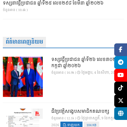
ទស្សនាវដ្ដីប្រជាជន ឆ្នាំទី២៥ លេខ២៩៨ ខែមីនា ឆ្នាំ២០២៦
ចំនួនអាន ( 10.4k )
ព័ត៌មានពេញនិយម
ទស្សវដ្តីប្រជាជន ឆ្នាំទី២៦ លេខ៣០២ ខែ
កក្កដា ឆ្នាំ២០២៦
ថ្ងៃ​អង្គារ, 4 ខែ​សីហា, 2026
ចំនួនអាន ( 16.9k )
ជីវប្រវត្តិសង្ខេបសមាជិកគណបក្ស
ថ្ងៃ​ព្រហស្បតិ៍, 9 ខែ​កក្កដា,
ចំនួនអាន ( 12.1k )
2026
ទាញយក
104 KB