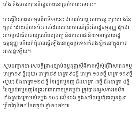
គាំង និងធានាបាននិរន្តរភាពនៅគ្រប់កាលៈទេសៈ។
ការធ្វើវិសោធនកម្មលើកទី១០នេះ ជាការបំពេញភាពចន្លោះប្រហោងនៃ
ច្បាប់ ដោយពុំបានប៉ះពាល់ដល់គោលការណ៍គ្រឹះនៃរដ្ឋធម្មនុញ្ញ ដូចជា
របបប្រជាធិបតេយ្យសេរីពហុបក្ស និងរបបរាជានិយមអាស្រ័យរដ្ឋ
ធម្មនុញ្ញ ហើយក៏ពុំបានធ្វើឡើងនៅក្នុងប្រទេសកំពុងស្ថិតនៅក្នុងភាព
អាសន្នឡើយ។
សូមបញ្ជាក់ថា សេចក្តីព្រាងច្បាប់ធម្មនុញ្ញស្តីពីការស្នើសុំធ្វើវិសោធនកម្ម
មាត្រា១៩ ថ្មី(មួយ) មាត្រា៨៩ មាត្រា៩៨ថ្មី មាត្រា ១០២ថ្មី មាត្រា១១៩ថ្មី
(មួយ) និងមាត្រា១២៥ ថ្មី នៃរដ្ឋធម្មនុញ្ញ និងមាត្រា ៣ថ្មី និងមាត្រា ៤ថ្មី
នៃច្បាប់ធម្មនុញ្ញនៃព្រះរាជាណាចក្រកម្ពុជា ត្រូវបានរដ្ឋសភាអនុម័ត
ទាំងស្រុងក្រោមសំឡេង ១០៥ លើ១០៦ ក្នុងសម័យប្រជុំពេញអង្គនា
ព្រឹកថ្ងៃទី២៨ ខែកក្កដា ឆ្នាំ២០២២៕