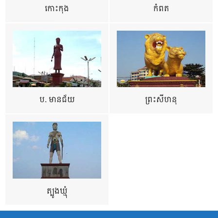
កោះកុង
កំពត
ប. មានជ័យ
ព្រះសីហនុ
ត្បូងឃ្មុំ