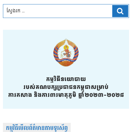
ស្វែ
កម្មវិធីមើលព័ត៌មានតាមទូរស័ព្វ