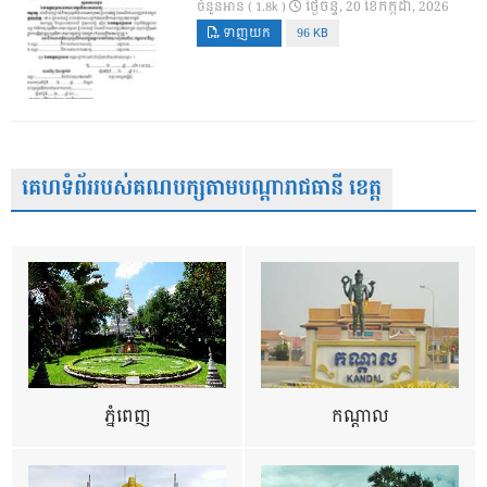
ថ្ងៃ​ចន្ទ, 20 ខែ​កក្កដា, 2026
ចំនួនអាន ( 1.8k )
ទាញយក
96 KB
គេហទំព័ររបស់គណបក្សតាមបណ្តារាជធានី ខេត្ត
ភ្នំពេញ
កណ្តាល