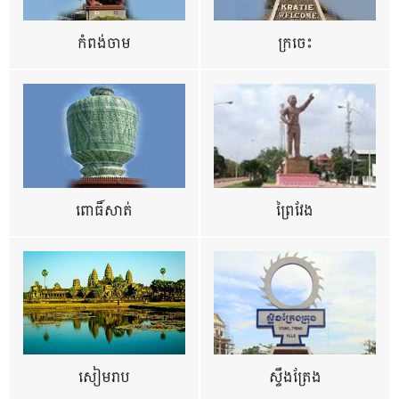
កំពង់ចាម
ក្រចេះ
ពោធិ៍សាត់
ព្រៃវែង
សៀមរាប
ស្ទឹងត្រែង