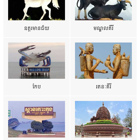
ឧត្ដរមានជ័យ
មណ្ឌលគីរី
កែប
រតនៈគីរី