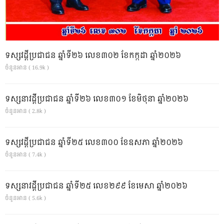
ទស្សវដ្តីប្រជាជន ឆ្នាំទី២៦ លេខ៣០២ ខែកក្កដា ឆ្នាំ២០២៦
ចំនួនអាន ( 16.9k )
ទស្សនាវដ្ដីប្រជាជន ឆ្នាំទី២៦ លេខ៣០១ ខែមិថុនា ឆ្នាំ២០២៦
ចំនួនអាន ( 2.8k )
ទស្សវដ្តីប្រជាជន ឆ្នាំទី២៥ លេខ៣០០ ខែឧសភា ឆ្នាំ២០២៦
ចំនួនអាន ( 7.4k )
ទស្សនាវដ្ដីប្រជាជន ឆ្នាំទី២៥ លេខ២៩៩ ខែមេសា ឆ្នាំ២០២៦
ចំនួនអាន ( 5.6k )