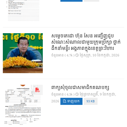
សម្តេចតេជោ ហ៊ុន សែន អញ្ជើញជួប
សំណេះសំណាលជាមួយក្រុមប្រឹក្សា ថ្នាក់
ដឹកនាំមន្ទីរ អង្គភាពក្នុងខេត្តព្រះវិហារ
ថ្ងៃ​សុក្រ, 10 ខែ​កក្កដា, 2026
ចំនួនអាន ( 4.7k )
ពាក្យសុំចូលជាសមាជិកគណបក្ស
ថ្ងៃ​ព្រហស្បតិ៍, 9 ខែ​កក្កដា,
ចំនួនអាន ( 4.3k )
2026
ទាញយក
93 KB