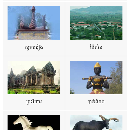
ស្វាយរៀង
ប៉ៃលិន
ព្រះវិហារ
បាត់ដំបង