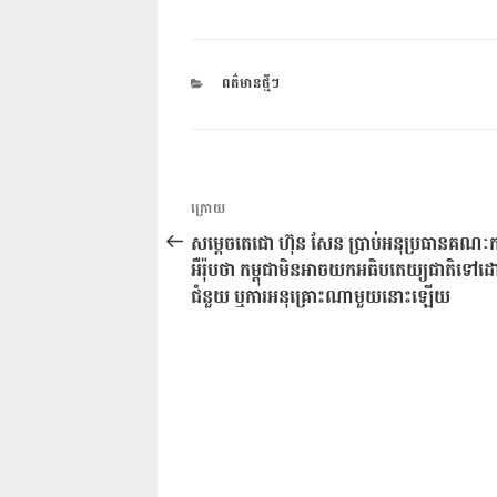
CATEGORIES
ពត៌មានថ្មីៗ
ការ​
អត្ថបទ
ក្រោយ
នាំទិស​
មុន
សម្តេចតេជោ ហ៊ុន សែន ប្រាប់អនុប្រធានគណៈកម
ប្រកាស
អឺរ៉ុបថា កម្ពុជាមិនអាចយកអធិបតេយ្យជាតិទៅដោ
ជំនួយ ឬការអនុគ្រោះណាមួយនោះឡើយ