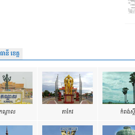
នី ខេត្ត
កណ្តាល
តាកែវ
កំពង់ស្ព