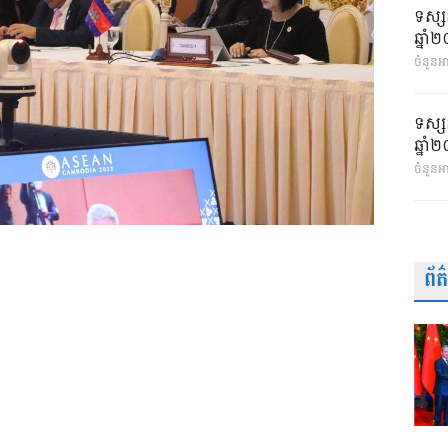
ទស្ស
ឆ្នា
ចំនួនអា
ទស្ស
ឆ្នា
ចំនួនអ
ព័