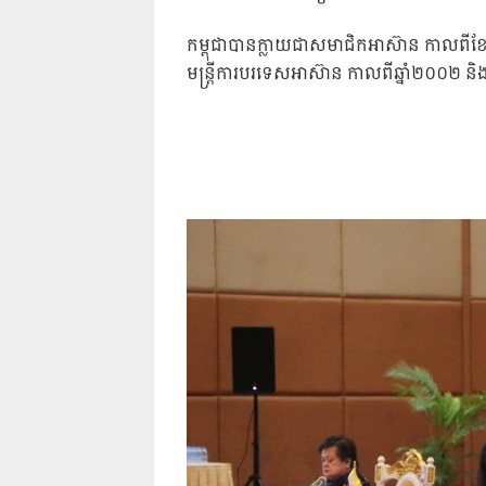
កម្ពុជាបានក្លាយជាសមាជិកអាស៊ាន កាលពីខែមេសា
មន្ត្រីការបរទេសអាស៊ាន កាលពីឆ្នាំ២០០២