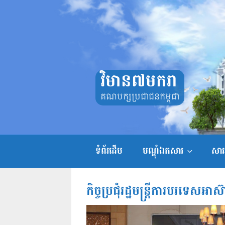
Skip
to
content
វិមាន៧មករា
គណបក្សប្រជាជនកម្ពុជា
ទំព័រដើម
បណ្តុំឯកសារ
សាររ
កិច្ចប្រជុំរដ្ឋមន្ត្រីការបរទេសអា