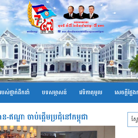
បស់ថ្នាក់ដឹកនាំ
បទសម្ភាសន៍
វេទិកាតុមូល
សេចក្ដីថ្លែ
ស៊ាន-ឥណ្ឌា ចាប់ផ្តើមប្រជុំនៅកម្ពុជា