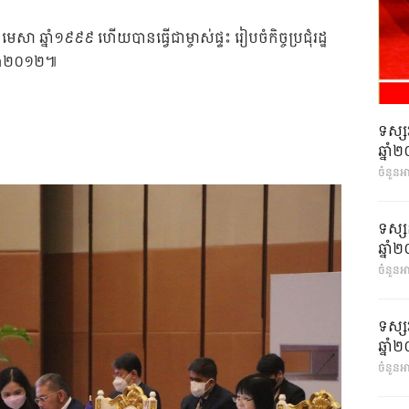
 ឆ្នាំ១៩៩៩ ហើយបានធ្វើជាម្ចាស់ផ្ទះ រៀបចំកិច្ចប្រជុំរដ្ឋ
 និង២០១២៕
ទស្ស
ឆ្នា
ចំនួនអ
ទស្ស
ឆ្នា
ចំនួនអា
ទស្ស
ឆ្នា
ចំនួនអា