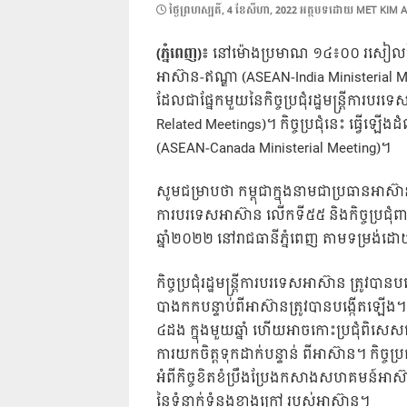
POSTED
ថ្ងៃ​ព្រហស្បតិ៍, 4 ខែ​សីហា, 2022
អត្ថបទដោយ
MET KIM 
ON
(ភ្នំពេញ)៖
នៅម៉ោងប្រមាណ ១៤៖០០ រសៀលថ្ងៃទី៤ 
អាស៊ាន-ឥណ្ឌា (ASEAN-India Ministerial
ដែលជាផ្នែកមួយនៃកិច្ចប្រជុំរដ្ឋមន្ត្រីការបរ
Related Meetings)។ កិច្ចប្រជុំនេះ ធ្វើឡើងដ
(ASEAN-Canada Ministerial Meeting)។
សូមជម្រាបថា កម្ពុជាក្នុងនាមជាប្រធានអាស៊ាន ឆ្ន
ការបរទេសអាស៊ាន លើកទី៥៥ និងកិច្ចប្រជុំពាក់
ឆ្នាំ២០២២ នៅរាជធានីភ្នំពេញ តាមទម្រង់ដោ
កិច្ចប្រជុំរដ្ឋមន្ត្រីការបរទេសអាស៊ាន ត្រូ
បាងកកបន្ទាប់ពីអាស៊ានត្រូវបានបង្កើតឡើង។ ក
៤ដង ក្នុងមួយឆ្នាំ ហើយអាចកោះប្រជុំពិសេសន
ការយកចិត្តទុកដាក់បន្ទាន់ ពីអាស៊ាន។ កិច្ចប្រ
អំពីកិច្ចខិតខំប្រឹងប្រែងកសាងសហគមន៍អាស៊ាន
នៃទំនាក់ទំនងខាងក្រៅ របស់អាស៊ាន។