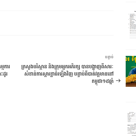
អត្ថបទ
បន្ទាប់
បន្ទាប់
្មការ
ក្រសួងបរិស្ថាន និងក្រុមអ្នកអភិរក្ស បានបង្ហាញពីសារៈ
ះដូរ
សំខាន់ការស្តារខ្លាធំឡើងវិញ បន្ទាប់ពីបាត់វត្តមាននៅ
កម្ពុជា១៥ឆ្នាំ