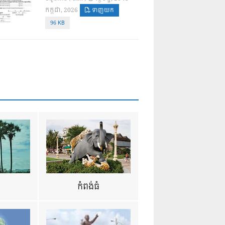
កក្កដា, 2026
ទាញយក
96 KB
ឺ
កំពង់ធំ