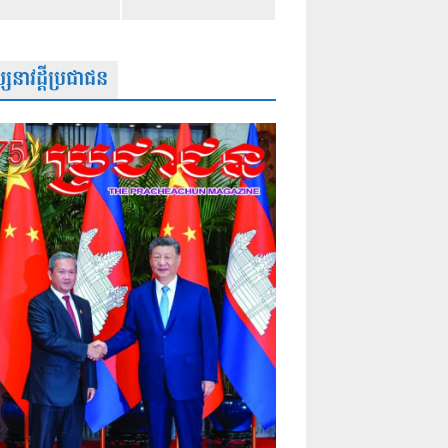
សនាវដ្តីប្រជាជន