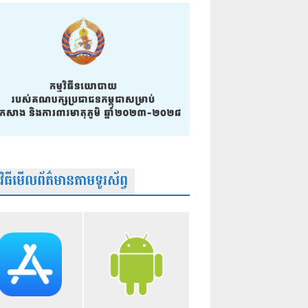
មវិធីមើលព័ត៌មានតាមទូរស័ព្វ