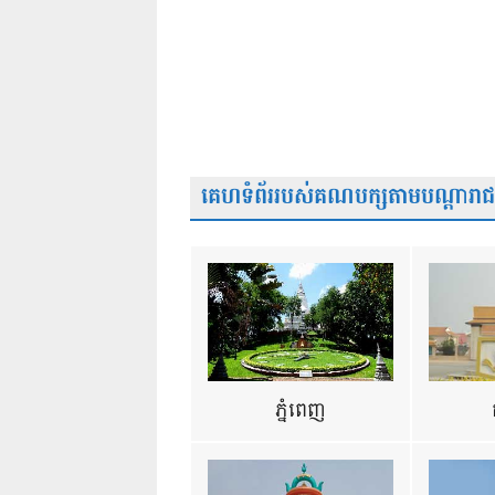
គេហទំព័ររបស់គណបក្សតាមបណ្តារាជធា
ភ្នំពេញ