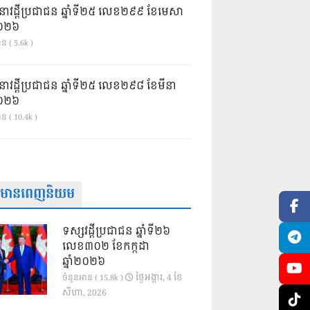
នាវដ្ដីប្រជាជន ឆ្នាំទី២៥ លេខ២៩៩ ខែមេសា
ំ២០២៦
ន ( 5.6k )
នាវដ្ដីប្រជាជន ឆ្នាំទី២៥ លេខ២៩៨ ខែមីនា
ំ២០២៦
ាន ( 10.4k )
ត៌មានពេញនិយម
ទស្សវដ្តីប្រជាជន ឆ្នាំទី២៦
លេខ៣០២ ខែកក្កដា
ឆ្នាំ២០២៦
ថ្ងៃ​អង្គារ, 4 ខែ​
ចំនួនអាន ( 15.8k )
សីហា, 2026