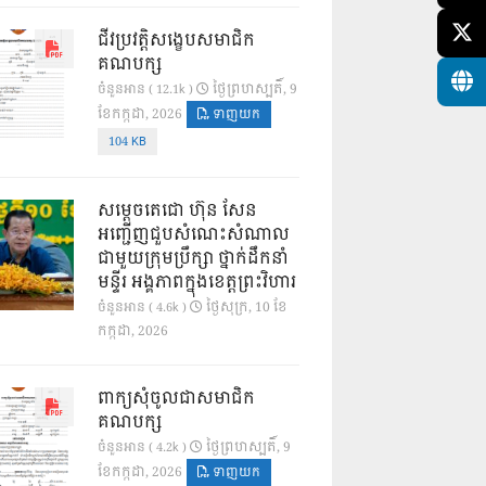
ជីវប្រវត្តិសង្ខេបសមាជិក
គណបក្ស
ថ្ងៃ​ព្រហស្បតិ៍, 9
ចំនួនអាន ( 12.1k )
ខែ​កក្កដា, 2026
ទាញយក
104 KB
សម្តេចតេជោ ហ៊ុន សែន
អញ្ជើញជួបសំណេះសំណាល
ជាមួយក្រុមប្រឹក្សា ថ្នាក់ដឹកនាំ
មន្ទីរ អង្គភាពក្នុងខេត្តព្រះវិហារ
ថ្ងៃ​សុក្រ, 10 ខែ​
ចំនួនអាន ( 4.6k )
កក្កដា, 2026
ពាក្យសុំចូលជាសមាជិក
គណបក្ស
ថ្ងៃ​ព្រហស្បតិ៍, 9
ចំនួនអាន ( 4.2k )
ខែ​កក្កដា, 2026
ទាញយក