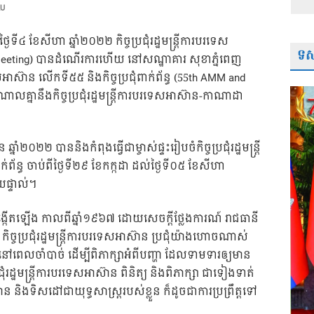
AU
ខែសីហា ឆ្នាំ២០២២ កិច្ចប្រជុំរដ្ឋមន្ត្រីការបរទេស
ទស្
 Meeting) បានដំណើរការហើយ នៅសណ្ឋាគារ សុខាភ្នំពេញ
ទេសអាស៊ាន លើកទី៥៥ និងកិច្ចប្រជុំពាក់ព័ន្ធ (55th AMM and
ំណាលគ្នានឹងកិច្ចប្រជុំរដ្ឋមន្ត្រីការបរទេសអាស៊ាន-កាណាដា
ាំ២០២២ បាននិងកំពុងធ្វើជាម្ចាស់ផ្ទះរៀបចំកិច្ចប្រជុំរដ្ឋមន្រ្តី
ព័ន្ធ ចាប់ពីថ្ងៃទី២៩ ខែកក្កដា ដល់ថ្ងៃទី០៥ ខែសីហា
យផ្ទាល់។
វបានបង្កើតឡើង កាលពីឆ្នាំ១៩៦៧ ដោយសេចក្ដីថ្លែងការណ៍ រាជធានី
ិច្ចប្រជុំរដ្ឋមន្ត្រីការបរទេសអាស៊ាន ប្រជុំយ៉ាងហោចណាស់
ៅពេលចាំបាច់ ដើម្បីពិភាក្សាអំពីបញ្ហា ដែលទាមទារឲ្យមាន
ជុំរដ្ឋមន្ត្រីការបរទេសអាស៊ាន ពិនិត្យ និងពិភាក្សា ជាទៀងទាត់
 និងទិសដៅជាយុទ្ធសាស្ត្ររបស់ខ្លួន ក៏ដូចជាការប្រព្រឹត្តទៅ