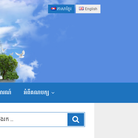
ភាសាខ្មែរ
English
ងការណ៍
អំពីគណបក្ស
ស្វែងរក