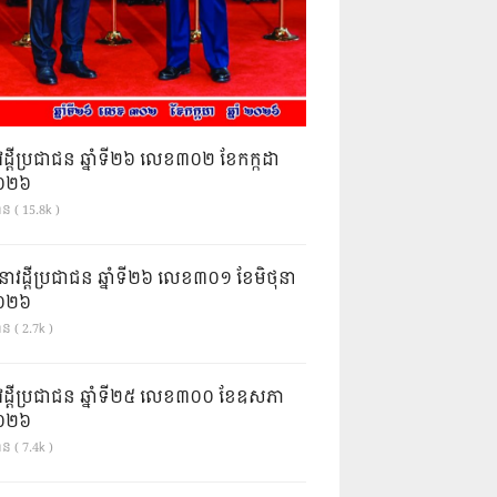
វដ្តីប្រជាជន ឆ្នាំទី២៦ លេខ៣០២ ខែកក្កដា
ំ២០២៦
ាន ( 15.8k )
នាវដ្ដីប្រជាជន ឆ្នាំទី២៦ លេខ៣០១ ខែមិថុនា
ំ២០២៦
ន ( 2.7k )
វដ្តីប្រជាជន ឆ្នាំទី២៥ លេខ៣០០ ខែឧសភា
ំ២០២៦
ន ( 7.4k )