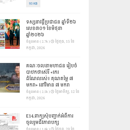
93 KB
ទស្សនាវដ្ដីប្រជាជន ឆ្នាំទី២៦
លេខ៣០១ ខែមិថុនា
ឆ្នាំ២០២៦
ថ្ងៃ​ពុធ, 15 ខែ​
ចំនួនអាន ( 2.7k )
កក្កដា, 2026
គណៈចលនាមហាជន រៀបចំ
បាឋកថាស៊េរី «កេរ
ដំណែលរស់៖ គុណតម្លៃ ៧
មករា» នៅវិមាន ៧ មករា
ថ្ងៃ​អាទិត្យ, 12 ខែ​
ចំនួនអាន ( 2.5k )
កក្កដា, 2026
E14.ពាក្យសុំបញ្ជាក់អំពីការ
ចូលរួមជីវភាពបក្ស
ថ្ងៃ​ចន្ទ, 20 ខែ​
ចំនួនអាន ( 1.8k )