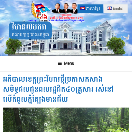
Skip
ភាសាខ្មែរ
English
to
content
វិមាន៧មករា
គណបក្សប្រជាជនកម្ពុជា
Menu
អភិបាលខេត្តព្រះវិហារថ្មីប្រកាសកសាង
សមិទ្ធផលជូនពលរដ្ឋជិត៤០គ្រួសារ រស់នៅ
លើកំពូលភ្នំត្បែងមានជ័យ