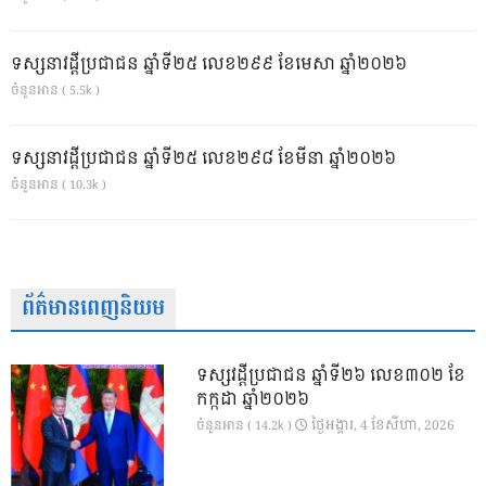
ទស្សនាវដ្ដីប្រជាជន ឆ្នាំទី២៥ លេខ២៩៩ ខែមេសា ឆ្នាំ២០២៦
ចំនួនអាន ( 5.5k )
ទស្សនាវដ្ដីប្រជាជន ឆ្នាំទី២៥ លេខ២៩៨ ខែមីនា ឆ្នាំ២០២៦
ចំនួនអាន ( 10.3k )
ព័ត៌មានពេញនិយម
ទស្សវដ្តីប្រជាជន ឆ្នាំទី២៦ លេខ៣០២ ខែ
កក្កដា ឆ្នាំ២០២៦
ថ្ងៃ​អង្គារ, 4 ខែ​សីហា, 2026
ចំនួនអាន ( 14.2k )