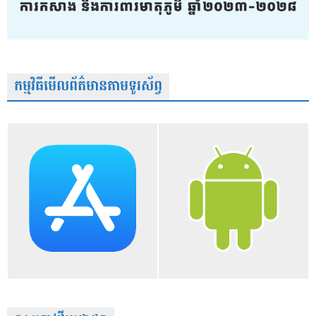
កម្មវិធីមើលព័ត៌មានតាមទូរស័ព្វ