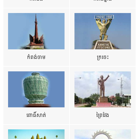
កំពង់ចាម
ក្រចេះ
ពោធិ៍សាត់
ព្រៃវែង