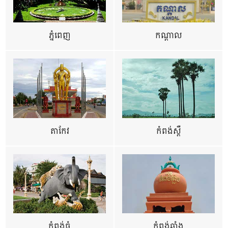
ភ្នំពេញ
កណ្តាល
តាកែវ
កំពង់ស្ពឺ
កំពង់ធំ
កំពង់ឆ្នាំង