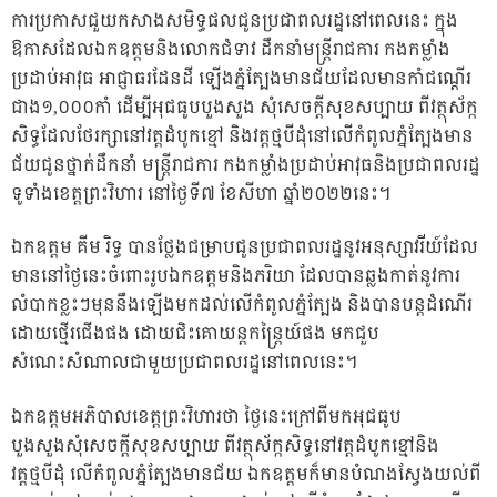
ការប្រកាសជួយកសាងសមិទ្ធផលជូនប្រជាពលរដ្ឋនៅពេលនេះ ក្នុង
ឱកាសដែលឯកឧត្តមនិងលោកជំទាវ ដឹកនាំមន្ត្រីរាជការ កងកម្លាំង
ប្រដាប់អាវុធ អាជ្ញាធរដែនដី ឡើងភ្នំត្បែងមានជ័យដែលមានកាំជណ្តើរ
ជាង១,០០០កាំ ដើម្បីអុជធូបបួងសួង សុំសេចក្តីសុខសប្បាយ ពីវត្ថុស័ក្ក
សិទ្ធដែលថែរក្សានៅវត្តដំបូកខ្មៅ និងវត្តថ្មបីដុំនៅលើកំពូលភ្នំត្បែងមាន
ជ័យជូនថ្នាក់ដឹកនាំ មន្ត្រីរាជការ កងកម្លាំងប្រដាប់អាវុធនិងប្រជាពលរដ្ឋ
ទូទាំងខេត្តព្រះវិហារ នៅថ្ងៃទី៧ ខែសីហា ឆ្នាំ២០២២នេះ។
ឯកឧត្តម គីម រិទ្ធ បានថ្លែងជម្រាបជូនប្រជាពលរដ្ឋនូវអនុស្សាវរីយ៍ដែល
មាននៅថ្ងៃនេះចំពោះរូបឯកឧត្តមនិងភរិយា ដែលបានឆ្លងកាត់នូវការ
លំបាកខ្លះៗមុននឹងឡើងមកដល់លើកំពូលភ្នំត្បែង និងបានបន្តដំណើរ
ដោយថ្មើរជើងផង ដោយជិះគោយន្តកន្ត្រៃយ៍ផង មកជួប
សំណេះសំណាលជាមួយប្រជាពលរដ្ឋនៅពេលនេះ។
ឯកឧត្តមអភិបាលខេត្តព្រះវិហារថា ថ្ងៃនេះក្រៅពីមកអុជធូប
បួងសួងសុំសេចក្តីសុខសប្បាយ ពីវត្ថុស័ក្កសិទ្ធនៅវត្តដំបូកខ្មៅនិង
វត្តថ្មបីដុំ លើកំពូលភ្នំត្បែងមានជ័យ ឯកឧត្តមក៏មានបំណងស្វែងយល់ពី