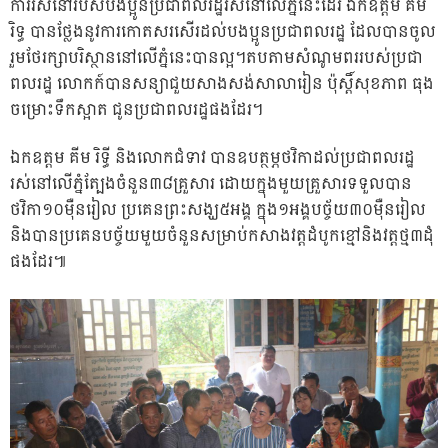
ការរស់នៅរបស់បងប្អូនប្រជាពលរដ្ឋរស់នៅលើភ្នំនេះដែរ ឯកឧត្តម គីម
រិទ្ធ បានថ្លែងនូវការកោតសរសើរដល់បងប្អូនប្រជាពលរដ្ឋ ដែលបានចូល
រួមថែរក្សាបរិស្ថាននៅលើភ្នំនេះបានល្អ។តបតាមសំណូមពររបស់ប្រជា
ពលរដ្ឋ លោកក៍បានសន្យាជួយសាងសង់សាលារៀន ប៉ុស្តិ៍សុខភាព ធុង
ចម្រោះទឹកស្អាត ជូនប្រជាពលរដ្ឋផងដែរ។
ឯកឧត្តម គីម រិទ្ធី និងលោកជំទាវ បានឧបត្ថម្ភថវិកាដល់ប្រជាពលរដ្ឋ
រស់នៅលើភ្នំត្បែងចំនួន៣៨គ្រួសារ ដោយក្នុងមួយគ្រួសារទទួលបាន
ថវិកា១០ម៉ឺនរៀល ប្រគេនព្រះសង្ឃ៥អង្គ ក្នុង១អង្គបច្ច័យ៣០ម៉ឺនរៀល
និងបានប្រគេនបច្ច័យមួយចំនួនសម្រាប់កសាងវត្តដំបូកខ្មៅនិងវត្តថ្ម៣ដុំ
ផងដែរ៕