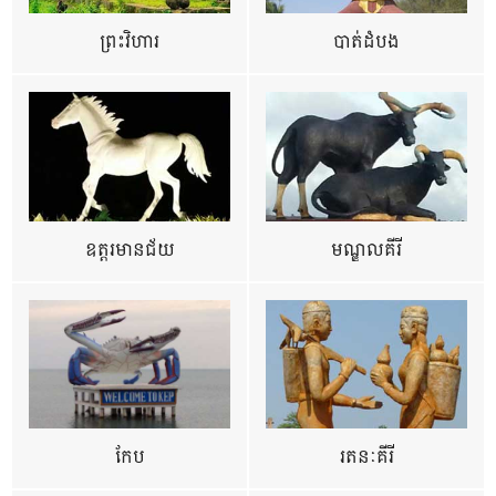
ព្រះវិហារ
បាត់ដំបង
ឧត្ដរមានជ័យ
មណ្ឌលគីរី
កែប
រតនៈគីរី