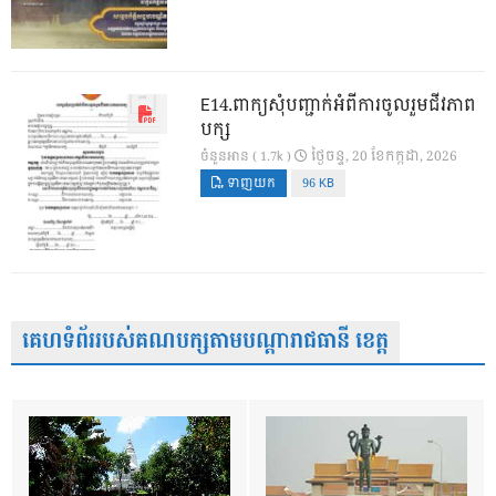
E14.ពាក្យសុំបញ្ជាក់អំពីការចូលរួមជីវភាព
បក្ស
ថ្ងៃ​ចន្ទ, 20 ខែ​កក្កដា, 2026
ចំនួនអាន ( 1.7k )
ទាញយក
96 KB
គេហទំព័ររបស់គណបក្សតាមបណ្តារាជធានី ខេត្ត