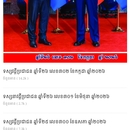
ទស្សវដ្តីប្រជាជន ឆ្នាំទី២៦ លេខ៣០២ ខែកក្កដា ឆ្នាំ២០២៦
ចំនួនអាន ( 14.2k )
ទស្សនាវដ្ដីប្រជាជន ឆ្នាំទី២៦ លេខ៣០១ ខែមិថុនា ឆ្នាំ២០២៦
ចំនួនអាន ( 2.7k )
ទស្សវដ្តីប្រជាជន ឆ្នាំទី២៥ លេខ៣០០ ខែឧសភា ឆ្នាំ២០២៦
ចំនួនអាន ( 7.3k )