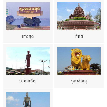
កោះកុង
កំពត
ប. មានជ័យ
ព្រះសីហនុ