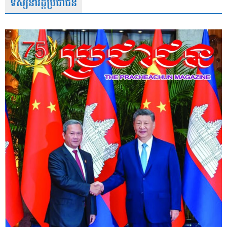
ទស្សនាវដ្តីប្រជាជន