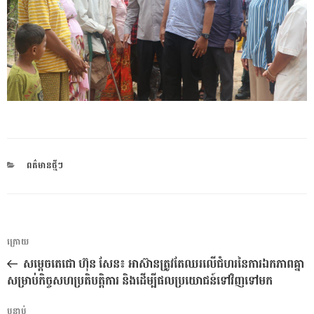
CATEGORIES
ពត៌មានថ្មីៗ
ការ​
អត្ថបទ
ក្រោយ
នាំទិស​
មុន
សម្តេចតេជោ ហ៊ុន សែន៖ អាស៊ានត្រូវតែឈរលើជំហរនៃការឯកភាពគ្នា
ប្រកាស
សម្រាប់កិច្ចសហប្រតិបត្តិការ និងដើម្បីផលប្រយោជន៍ទៅវិញទៅមក
អត្ថបទ
បន្ទាប់