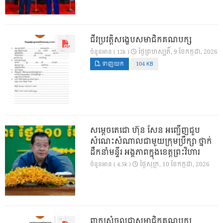
ជីវប្រវត្តិសង្ខេបសមាជិកគណបក្ស
ថ្ងៃ​ព្រហស្បតិ៍, 9 ខែ​កក្កដា, 2026
ចំនួនអាន ( 12k )
ទាញយក
104 KB
សម្តេចតេជោ ហ៊ុន សែន អញ្ជើញជួប
សំណេះសំណាលជាមួយក្រុមប្រឹក្សា ថ្នាក់
ដឹកនាំមន្ទីរ អង្គភាពក្នុងខេត្តព្រះវិហារ
ថ្ងៃ​សុក្រ, 10 ខែ​កក្កដា, 2026
ចំនួនអាន ( 4.5k )
ពាក្យសុំចូលជាសមាជិកគណបក្ស