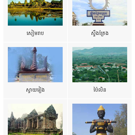
សៀមរាប
ស្ទឹងត្រែង
ស្វាយរៀង
ប៉ៃលិន