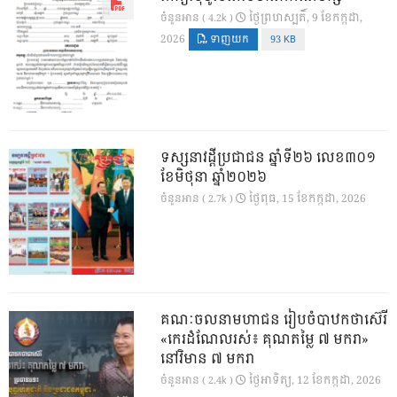
ថ្ងៃ​ព្រហស្បតិ៍, 9 ខែ​កក្កដា,
ចំនួនអាន ( 4.2k )
2026
ទាញយក
93 KB
ទស្សនាវដ្ដីប្រជាជន ឆ្នាំទី២៦ លេខ៣០១
ខែមិថុនា ឆ្នាំ២០២៦
ថ្ងៃ​ពុធ, 15 ខែ​កក្កដា, 2026
ចំនួនអាន ( 2.7k )
គណៈចលនាមហាជន រៀបចំបាឋកថាស៊េរី
«កេរដំណែលរស់៖ គុណតម្លៃ ៧ មករា»
នៅវិមាន ៧ មករា
ថ្ងៃ​អាទិត្យ, 12 ខែ​កក្កដា, 2026
ចំនួនអាន ( 2.4k )