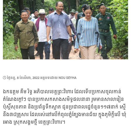
POSTED
ថ្ងៃ​ចន្ទ, 8 ខែ​សីហា, 2022
អត្ថបទដោយ
NOU SEYHA
ON
ឯកឧត្តម គីម រិទ្ធ អភិបាលខេត្តព្រះវិហារ ដែលទើបប្រកាសចូលកាន់
តំណែងក្តៅៗ បានប្រកាសកសាងសមិទ្ធផលនានា រួមមានសាលារៀន
ប៉ុស្តិ៍សុខភាព និងប្រព័ន្ធទឹកស្អាត ជូនប្រជាពលរដ្ឋចំនួន១១៧នាក់ ស្មើ
នឹង៣៨គ្រួសារ ដែលរស់នៅលើកំពូលភ្នំត្បែងមានជ័យ ក្នុងភូមិក្តីលើ ឃុំ
រអាង ស្រុកសង្គមថ្មី ខេត្តព្រះវិហារ។