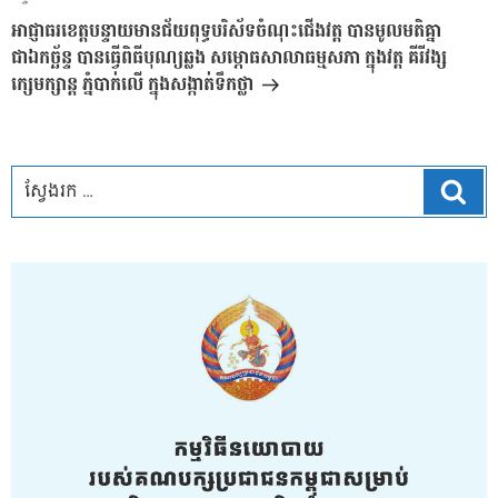
បន្ទាប់
អាជ្ញាធរខេត្តបន្ទាយមានជ័យពុទ្ធបរិស័ទចំណុះជើងវត្ត បានមូលមតិគ្នា
ជាឯកច្ឆ័ន្ទ បានធ្វើពិធីបុណ្យឆ្លង សម្ភោធសាលាធម្មសភា ក្នុងវត្ត គីរីវង្ស
ក្សេមក្សាន្ត ភ្នំបាក់លើ ក្នុងសង្កាត់ទឹកថ្លា
ស្វែ