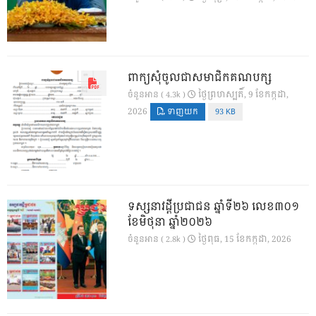
ពាក្យសុំចូលជាសមាជិកគណបក្ស
ថ្ងៃ​ព្រហស្បតិ៍, 9 ខែ​កក្កដា,
ចំនួនអាន ( 4.3k )
2026
ទាញយក
93 KB
ទស្សនាវដ្ដីប្រជាជន ឆ្នាំទី២៦ លេខ៣០១
ខែមិថុនា ឆ្នាំ២០២៦
ថ្ងៃ​ពុធ, 15 ខែ​កក្កដា, 2026
ចំនួនអាន ( 2.8k )