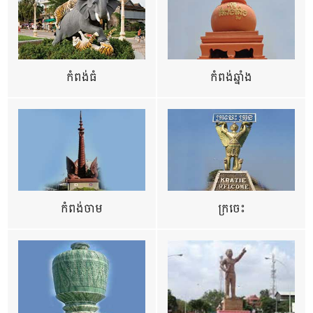
កំពង់ធំ
កំពង់ឆ្នាំង
កំពង់ចាម
ក្រចេះ