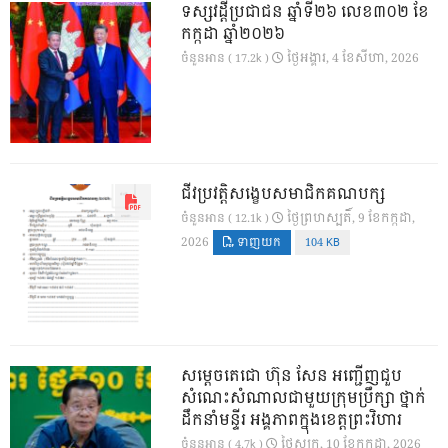
ទស្សវដ្តីប្រជាជន ឆ្នាំទី២៦ លេខ៣០២ ខែ
កក្កដា ឆ្នាំ២០២៦
ថ្ងៃ​អង្គារ, 4 ខែ​សីហា, 2026
ចំនួនអាន ( 17.2k )
ជីវប្រវត្តិសង្ខេបសមាជិកគណបក្ស
ថ្ងៃ​ព្រហស្បតិ៍, 9 ខែ​កក្កដា,
ចំនួនអាន ( 12.1k )
2026
ទាញយក
104 KB
សម្តេចតេជោ ហ៊ុន សែន អញ្ជើញជួប
សំណេះសំណាលជាមួយក្រុមប្រឹក្សា ថ្នាក់
ដឹកនាំមន្ទីរ អង្គភាពក្នុងខេត្តព្រះវិហារ
ថ្ងៃ​សុក្រ, 10 ខែ​កក្កដា, 2026
ចំនួនអាន ( 4.7k )