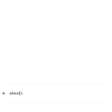
CATEGORIES
ពត៌មានថ្មីៗ