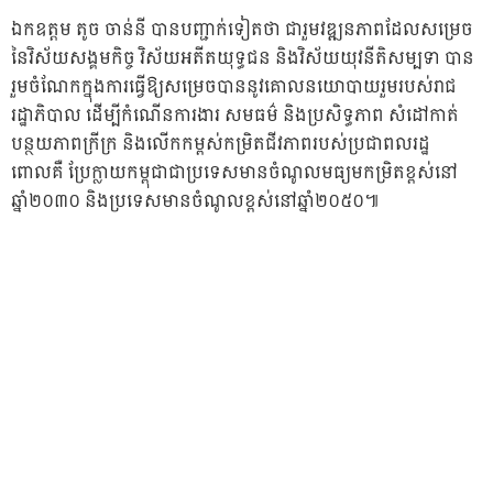
ឯកឧត្តម តូច ចាន់នី បានបញ្ជាក់ទៀតថា ជារួមវឌ្ឍនភាពដែលសម្រេច
នៃវិស័យសង្គមកិច្ច វិស័យអតីតយុទ្ធជន និងវិស័យយុវនីតិសម្បទា បាន
រួមចំណែកក្នុងការធ្វើឱ្យសម្រេចបាននូវគោលនយោបាយរួមរបស់រាជ
រដ្ឋាភិបាល ដើម្បីកំណើនការងារ សមធម៌ និងប្រសិទ្ធភាព សំដៅកាត់
បន្ថយភាពក្រីក្រ និងលើកកម្ពស់កម្រិតជីវភាពរបស់ប្រជាពលរដ្ឋ
ពោលគឺ ប្រែក្លាយកម្ពុជាជាប្រទេសមានចំណូលមធ្យមកម្រិតខ្ពស់នៅ
ឆ្នាំ២០៣០ និងប្រទេសមានចំណូលខ្ពស់នៅឆ្នាំ២០៥០៕