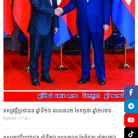
ទស្សវដ្តីប្រជាជន ឆ្នាំទី២៦ លេខ៣០២ ខែកក្កដា ឆ្នាំ២០២៦
ចំនួនអាន ( 17.2k )
ទស្សនាវដ្ដីប្រជាជន ឆ្នាំទី២៦ លេខ៣០១ ខែមិថុនា ឆ្នាំ២០២៦