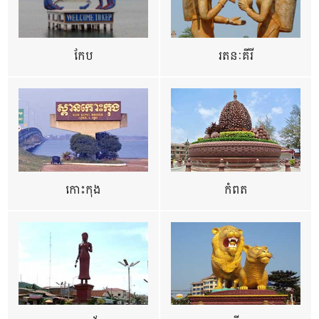
កែប
រតនៈគីរី
កោះកុង
កំពត