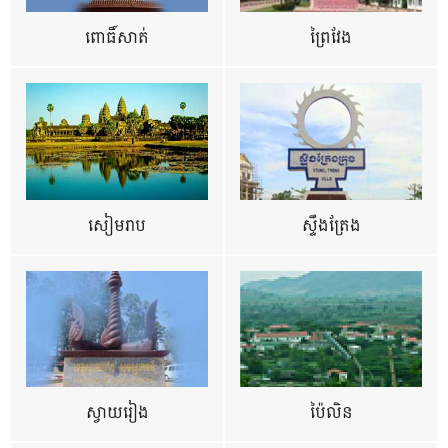
ពោធិ៍សាត់
ព្រៃវែង
សៀមរាប
ស្ទឹងត្រែង
ស្វាយរៀង
ប៉ៃលិន