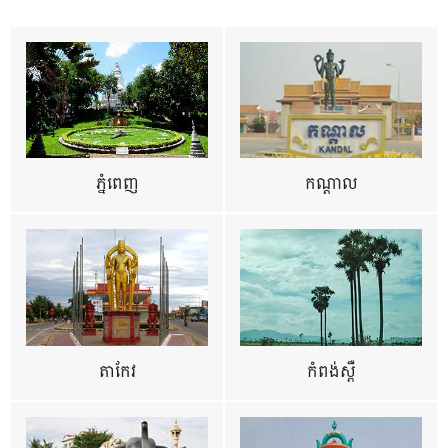
ភ្នំពេញ
កណ្តាល
តាកែវ
កំពង់ស្ពឺ