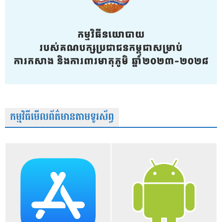
កម្មវិធីមើលព័ត៌មានតាមទូរស័ព្វ