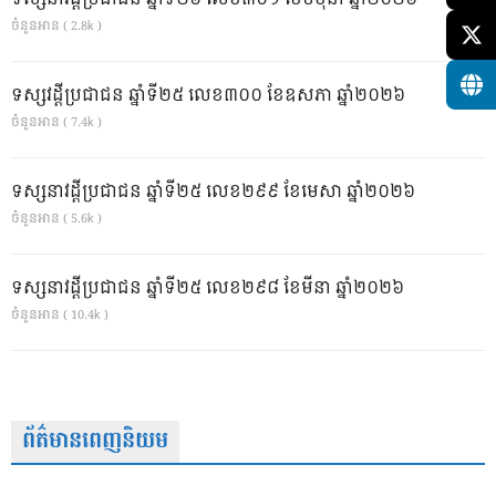
ចំនួនអាន ( 2.8k )
ទស្សវដ្តីប្រជាជន ឆ្នាំទី២៥ លេខ៣០០ ខែឧសភា ឆ្នាំ២០២៦
ចំនួនអាន ( 7.4k )
ទស្សនាវដ្ដីប្រជាជន ឆ្នាំទី២៥ លេខ២៩៩ ខែមេសា ឆ្នាំ២០២៦
ចំនួនអាន ( 5.6k )
ទស្សនាវដ្ដីប្រជាជន ឆ្នាំទី២៥ លេខ២៩៨ ខែមីនា ឆ្នាំ២០២៦
ចំនួនអាន ( 10.4k )
ព័ត៌មានពេញនិយម