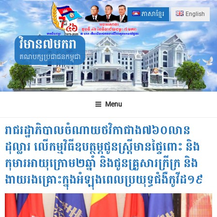
Skip
ភាសាខ្មែរ
English
to
content
វិមាន៧មករា
គណបក្សប្រជាជនកម្ពុជា
Menu
រាជរដ្ឋាភិបាលចំណាយថវិកាជាង៧៦០លាន
ដុល្លារ លើកម្មវិធីឧបត្ថម្ភជូនស្ត្រីមានផ្ទៃពោះ និង
កុមារអាយុក្រោម២ឆ្នាំ និងជូនគ្រួសារក្រីក្រ និង
ងាយរងគ្រោះក្នុងអំឡុងពេលប្រយុទ្ធជំងឺកូវីដ១៩