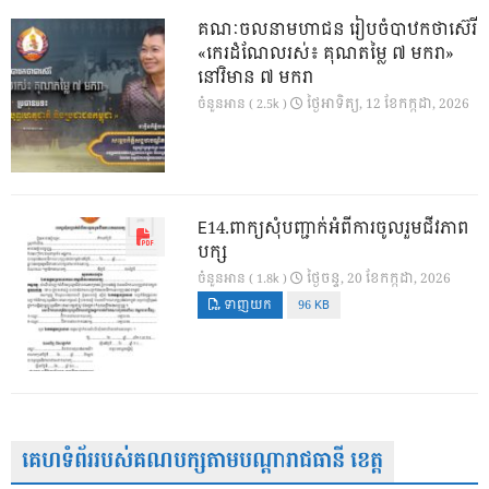
គណៈចលនាមហាជន រៀបចំបាឋកថាស៊េរី
«កេរដំណែលរស់៖ គុណតម្លៃ ៧ មករា»
នៅវិមាន ៧ មករា
ថ្ងៃ​អាទិត្យ, 12 ខែ​កក្កដា, 2026
ចំនួនអាន ( 2.5k )
E14.ពាក្យសុំបញ្ជាក់អំពីការចូលរួមជីវភាព
បក្ស
ថ្ងៃ​ចន្ទ, 20 ខែ​កក្កដា, 2026
ចំនួនអាន ( 1.8k )
ទាញយក
96 KB
គេហទំព័ររបស់គណបក្សតាមបណ្តារាជធានី ខេត្ត