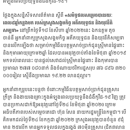
អំឡុងពេលប្រយុទ្ធនឹងជំងឺកូវីដ-១៩។
ថ្លែងក្នុងសន្និសីទសារព័ត៌មាន ស្តីពី
«សមិទ្ធផលសម្រេចបានរយៈ
ពេល៥ឆ្នាំកន្លងមក របស់ក្រសួងសង្គមកិច្ច អតីតយុទ្ធជន និងយុវនីតិ
សម្បទា»
នៅព្រឹកថ្ងៃទី១៨ ខែសីហា ឆ្នាំ២០២២នេះ ឯកឧត្តម តូច
ចាន់នី អ្នកនាំពាក្យក្រសួងសង្គមកិច្ច អតីតយុទ្ធជន និងយុវនីតិសម្បទា
បានលើកឡើងថា សម្រាប់កម្មវិធីឧបត្ថម្ភសាច់ប្រាក់ជូនស្ត្រីមានផ្ទៃពោះ
និងកុមារអាយុក្រោម២ឆ្នាំ ដែលបានអនុវត្តចាប់តាំងខែមិថុនា ឆ្នាំ២០១៩
មកទល់ពេលនេះ បានផ្តល់សេវាដល់ស្ត្រីមានផ្ទៃពោះ និងកុមារបាន
ប្រមាណ ២៧៧ ០៨០នាក់ និងចំណាយថវិការដ្ឋសរុប ៧៦ ៨៩៦ ៣២០
០០០រៀល ស្មើនឹងប្រមាណ ១៩.២២ លានដុល្លារ។
អ្នកនាំពាក្យរូបនេះបន្តថា ចំពោះកម្មវិធីឧបត្ថម្ភសាច់ប្រាក់ជូនគ្រួសារ
ក្រីក្រ និងងាយរងគ្រោះក្នុងអំឡុងពេលប្រយុទ្ធនឹងជំងឺកូវីដ-១៩ វិញ ត្រូវ
បានប្រកាសដាក់ឱ្យអនុវត្តនៅថ្ងៃទី២៤ ខែមិថុនា ឆ្នាំ២០២0 ក្រោម
អធិបតីភាពរបស់សម្តេចតេជោ ហ៊ុន សែន នាយករដ្ឋមន្ត្រីនៃកម្ពុជា។ បើ
គិតមកដល់ថ្ងៃទី២៤ ខែកក្កដា ឆ្នាំ២០២២ ក្រសួងអនុវត្តបានចំនួន ៩ជុំ
មាន ២៥លើក មានអ្នកទទួលផលក្នុងរង្វង់ ៧០ម៉ឺនគ្រួសារ (ជិត៣លាន