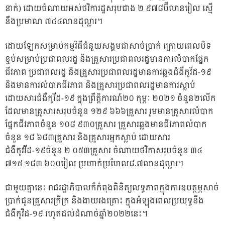
នាក់) ដោយចំណាយអស់ថវិការដ្ឋសរុបជាង ២ ៩៧៨ប៊ីលានរៀល ស្មើ
នឹងប្រមាណ ៧៤៤លានដុល្លារ។
ដោយឡែកសម្រាប់កម្មវិធីជំនួយសង្គមជាសាច់ប្រាក់ ក្រោយពេលបិទ
ខ្ទប់សម្រាប់ប្រជាពលរដ្ឋ និងគ្រួសារប្រជាពលរដ្ឋមានការលំបាកផ្នែក
ជីវភាព ប្រជាពលរដ្ឋ និងគ្រួសារប្រជាពលរដ្ឋមានការឆ្លងជំងឺកូវីដ-១៩
និងមានការលំបាកជីវភាព និងគ្រួសារប្រជាពលរដ្ឋមានការស្លាប់
ដោយសារជំងឺកូវីដ-១៩ ក្នុងព្រឹត្តិការណ៍២០ កុម្ភៈ ២០២១ ចំនួន២លើក
ដែលមានគ្រួសារសរុបចំនួន ១២៩ ៦៦៦គ្រួសារ រួមមានគ្រួសារលំបាក
ផ្នែកជីវភាពចំនួន ១០៨ ៩៣០គ្រួសារ គ្រួសារឆ្លងមានជីវភាពលំបាក
ចំនួន ១៨ ៦៨៣គ្រួសារ និងគ្រួសារអ្នកស្លាប់ ដោយសារ
ជំងឺកូវវីដ-១៩ចំនួន ២ ០៥៣គ្រួសារ ចំណាយថវិកាសរុបចំនួន ៣៤
៧១៥ ១៨៣ ៦០០រៀល ប្រហាក់ប្រហែល៨.៧លានដុល្លារ។
ជាមួយគ្នានេះ រាជរដ្ឋាភិបាលក៏កំពុងពិនិត្យលទ្ធភាពក្នុងការឧបត្ថម្ភសាច់
ប្រាក់ជូនគ្រួសារក្រីក្រ និងងាយរងគ្រោះ ក្នុងអំឡុងពេលប្រយុទ្ធនឹង
ជំងឺកូវីដ-១៩ រហូតដល់ដំណាច់ឆ្នាំ២០២២នេះ។