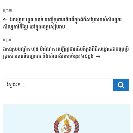
ការ​
អត្ថបទ
ក្រោយ
នាំទិស​
មុន
ឯកឧត្តម ហួត ហាក់ អញ្ជើញជាអធិបតីក្នុងពិធីសម្ដែងរបស់សិល្បករ
ប្រកាស
សិល្បការិនីខ្មែរ នៅក្នុងខេត្តសៀមរាប
អត្ថបទ
បន្ទាប់
បន្ទាប់
ឯកឧត្តមបណ្ឌិត ហ៊ុន ម៉ាណែត អញ្ជើញជាអធិបតីក្នុងពិធីសម្ពោធដាក់ឲ្យប្រើ
ប្រាស់ អគារទីបញ្ជាការ និងសំណង់អគារចំនួន ៦៩ខ្នង
ស្វែ