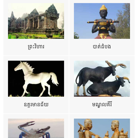
ព្រះវិហារ
បាត់ដំបង
ឧត្ដរមានជ័យ
មណ្ឌលគីរី