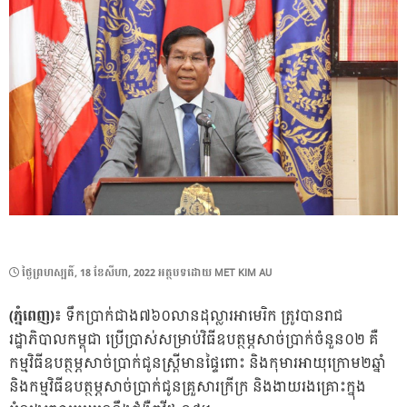
POSTED
ថ្ងៃ​ព្រហស្បតិ៍, 18 ខែ​សីហា, 2022
អត្ថបទដោយ
MET KIM AU
ON
(ភ្នំពេញ)៖
ទឹកប្រាក់ជាង៧៦០លានដុល្លារអាមេរិក ត្រូវបានរាជ
រដ្ឋាភិបាលកម្ពុជា ប្រើប្រាស់សម្រាប់វិធីឧបត្ថម្ភសាច់ប្រាក់ចំនួន០២ គឺ
កម្មវិធីឧបត្ថម្ភសាច់ប្រាក់ជូនស្ត្រីមានផ្ទៃពោះ និងកុមារអាយុក្រោម២ឆ្នាំ
និងកម្មវិធីឧបត្ថម្ភសាច់ប្រាក់ជូនគ្រួសារក្រីក្រ និងងាយរងគ្រោះក្នុង