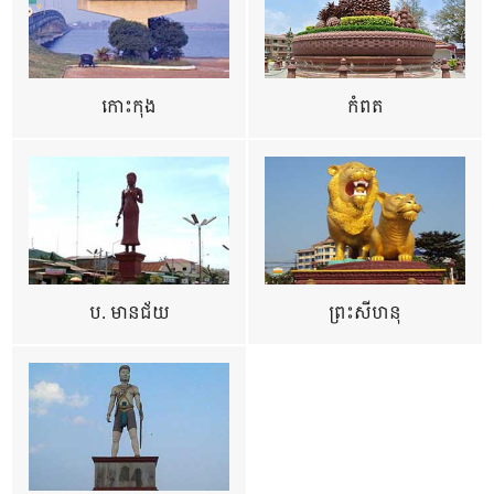
កោះកុង
កំពត
ប. មានជ័យ
ព្រះសីហនុ