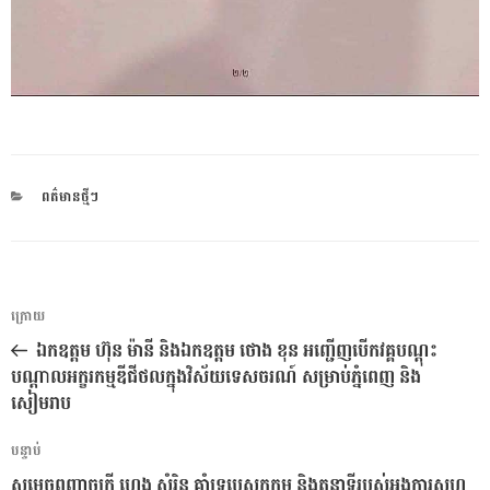
CATEGORIES
ពត៌មានថ្មីៗ
ការ​
អត្ថបទ
ក្រោយ
នាំទិស​
មុន
ឯកឧត្តម ហ៊ុន ម៉ានី និងឯកឧត្តម ថោង ខុន អញ្ជើញបើកវគ្គបណ្ដុះ
ប្រកាស
បណ្ដាលអក្ខរកម្មឌីជីថលក្នុងវិស័យទេសចរណ៍ សម្រាប់ភ្នំពេញ និង
សៀមរាប
អត្ថបទ
បន្ទាប់
បន្ទាប់
សម្តេចពញាចក្រី ហេង សំរិន គាំទ្របេសកកម្ម និងតួនាទីរបស់អង្គការសហ