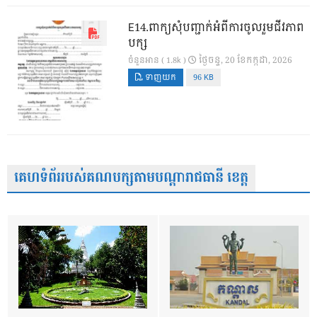
E14.ពាក្យសុំបញ្ជាក់អំពីការចូលរួមជីវភាព
បក្ស
ថ្ងៃ​ចន្ទ, 20 ខែ​កក្កដា, 2026
ចំនួនអាន ( 1.8k )
ទាញយក
96 KB
គេហទំព័ររបស់គណបក្សតាមបណ្តារាជធានី ខេត្ត