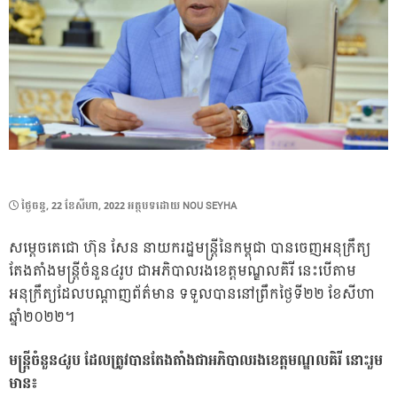
POSTED
ថ្ងៃ​ចន្ទ, 22 ខែ​សីហា, 2022
អត្ថបទដោយ
NOU SEYHA
ON
សម្ដេចតេជោ ហ៊ុន សែន នាយករដ្ឋមន្ដ្រីនៃកម្ពុជា បានចេញអនុក្រឹត្យ
តែងតាំងមន្ដ្រីចំនួន៤រូប ជាអភិបាលរងខេត្តមណ្ឌលគិរី នេះបើតាម
អនុក្រឹត្យដែលបណ្ដាញព័ត៌មាន ទទួលបាននៅព្រឹកថ្ងៃទី២២ ខែសីហា
ឆ្នាំ២០២២។
មន្ដ្រីចំនួន៤រូប ដែលត្រូវបានតែងតាំងជាអភិបាលរងខេត្តមណ្ឌលគិរី នោះរួម
មាន៖