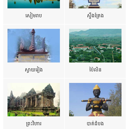
សៀមរាប
ស្ទឹងត្រែង
ស្វាយរៀង
ប៉ៃលិន
ព្រះវិហារ
បាត់ដំបង