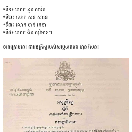
*ទី១៖
លោក នួន សារ៉ន
*ទី២៖
លោក ស៊ន សារុន
*ទី៣៖
លោក ចាន់ រតនា
*ទី៤៖
លោក ងិន សុវិមាន។
ខាងក្រោមនេះ ជាអនុក្រឹត្យរបស់សម្ដេចតេជោ ហ៊ុន សែន៖