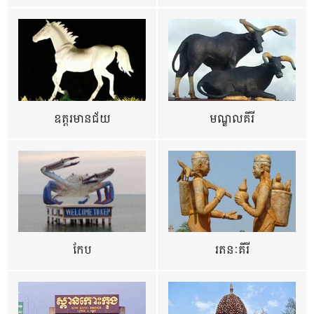
ឧត្ដរមានជ័យ
មណ្ឌលគីរី
កែប
រតនៈគីរី