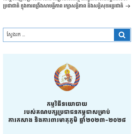
ប្រជាជាតិ ក្នុងការពង្រឹងសាមគ្គីភាព រក្សាសន្តិភាព និងសន្តិសុខអន្តរជាតិ
ស្វែ