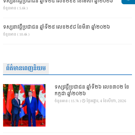
ទស្សនាវដ្ដីប្រជាជន ឆ្នាំទី២៥ លេខ២៩៩ ខែមេសា ឆ្នាំ២០២៦
ចំនួនអាន ( 5.6k )
ទស្សនាវដ្ដីប្រជាជន ឆ្នាំទី២៥ លេខ២៩៨ ខែមីនា ឆ្នាំ២០២៦
ចំនួនអាន ( 10.4k )
ព័ត៌មានពេញនិយម
ទស្សវដ្តីប្រជាជន ឆ្នាំទី២៦ លេខ៣០២ ខែ
កក្កដា ឆ្នាំ២០២៦
ថ្ងៃ​អង្គារ, 4 ខែ​សីហា, 2026
ចំនួនអាន ( 15.7k )