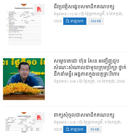
ជីវប្រវត្តិសង្ខេបសមាជិកគណបក្ស
ថ្ងៃ​ព្រហស្បតិ៍, 9 ខែ​កក្កដា,
ចំនួនអាន ( 12.1k )
2026
ទាញយក
104 KB
សម្តេចតេជោ ហ៊ុន សែន អញ្ជើញជួប
សំណេះសំណាលជាមួយក្រុមប្រឹក្សា ថ្នាក់
ដឹកនាំមន្ទីរ អង្គភាពក្នុងខេត្តព្រះវិហារ
ថ្ងៃ​សុក្រ, 10 ខែ​កក្កដា, 2026
ចំនួនអាន ( 4.6k )
ពាក្យសុំចូលជាសមាជិកគណបក្ស
ថ្ងៃ​ព្រហស្បតិ៍, 9 ខែ​កក្កដា,
ចំនួនអាន ( 4.2k )
2026
ទាញយក
93 KB