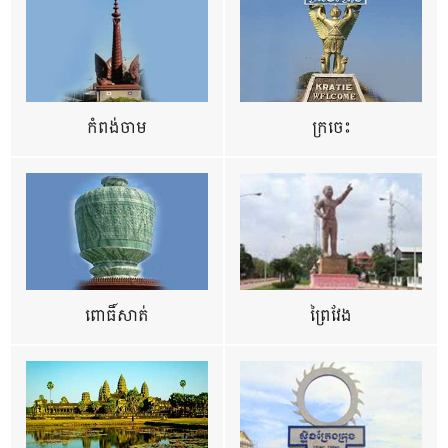
កំពង់ចាម
ក្រចេះ
ពោធិ៍សាត់
ព្រៃវែង