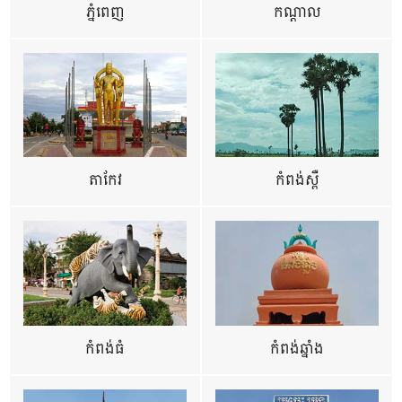
ភ្នំពេញ
កណ្តាល
តាកែវ
កំពង់ស្ពឺ
កំពង់ធំ
កំពង់ឆ្នាំង