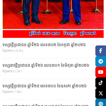
ទស្សវដ្តីប្រជាជន ឆ្នាំទី២៦ លេខ៣០២ ខែកក្កដា ឆ្នាំ២០២៦
ចំនួនអាន ( 15.7k )
ទស្សនាវដ្ដីប្រជាជន ឆ្នាំទី២៦ លេខ៣០១ ខែមិថុនា ឆ្នាំ២០២៦
ចំនួនអាន ( 2.7k )
ទស្សវដ្តីប្រជាជន ឆ្នាំទី២៥ លេខ៣០០ ខែឧសភា ឆ្នាំ២០២៦
ចំនួនអាន ( 7.3k )