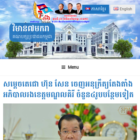
Skip
ភាសាខ្មែរ
English
to
content
វិមាន៧មករា
គណបក្សប្រជាជនកម្ពុជា
Menu
សម្ដេចតេជោ ហ៊ុន សែន ចេញអនុក្រឹត្យតែងតាំង
អភិបាលរងខេត្តមណ្ឌលគិរី ចំនួន៤រូបបន្ថែមទៀត