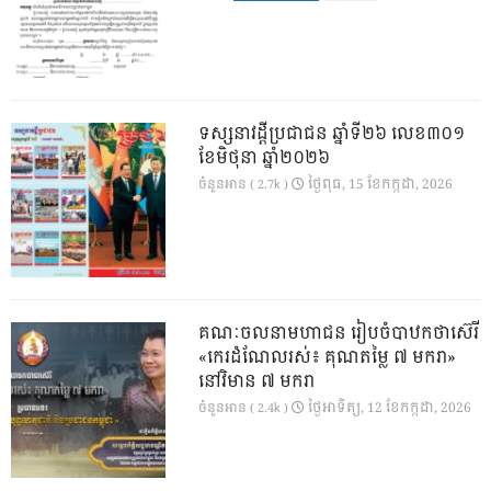
ទស្សនាវដ្ដីប្រជាជន ឆ្នាំទី២៦ លេខ៣០១
ខែមិថុនា ឆ្នាំ២០២៦
ថ្ងៃ​ពុធ, 15 ខែ​កក្កដា, 2026
ចំនួនអាន ( 2.7k )
គណៈចលនាមហាជន រៀបចំបាឋកថាស៊េរី
«កេរដំណែលរស់៖ គុណតម្លៃ ៧ មករា»
នៅវិមាន ៧ មករា
ថ្ងៃ​អាទិត្យ, 12 ខែ​កក្កដា, 2026
ចំនួនអាន ( 2.4k )