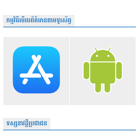
កម្មវិធីមើលព័ត៌មានតាមទូរស័ព្វ
ទស្សនាវដ្តីប្រជាជន