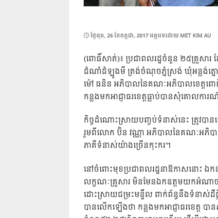
POSTED
ថ្ងៃ​ពុធ, 26 ខែ​កក្កដា, 2017
អត្ថបទដោយ
MET KIM AU
ON
(ពោធិ៍សាត់)៖ ប្រជាពលរដ្ឋចំនួន ២៥គ្រួសារ 
ដំណាំដំឡូងមី ត្រង់ចំណុចភ្នំស្រង់ ឃុំអន្លង់ត
ម៉ៅ ធនិន អភិបាលនៃគណៈអភិបាលខេត្តពោធិ
កន្លងមកអាជ្ញាធរខេត្តធ្លាប់បានសុំគោលការណ
កិច្ចដំណោះស្រាយបញ្ចប់ទំនាស់នេះ ត្រូវបាន
រួមពីលោក ប៊ិន វណ្ណា អភិបាលនៃគណៈអភិបាលស្
ភាគីទំនាស់យ៉ាងច្រើនកុះករ។
នៅចំពោះមុខប្រជាពលរដ្ឋនាឱកាសនោះ ឯកឧត្
លក្ខណៈគ្រួសារ មិនមែនឯកឧត្តមយកអំណាចរដ
ដោះស្រាយជម្រះមន្ទឹល ពាក់ព័ន្ធនឹងទំនាស់ដី
បានលើកឡើងថា កន្លងមកអាជ្ញាធរខេត្ត បានសុ