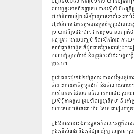
ចំនួន៨២,២៨ហិកតារួចមកហើយ ដើម្បីដោះស្
ពលរដ្ឋខ្វះខាតពិតប្រាកដ បានស្នើសុំ និងប្រើប
៧,៥ហិកតាទៀត ដើម្បីបញ្ចប់ទំនាស់នេះចាប់
៧,៥ហិកតា ឯកឧត្តមបានប្រាប់ឲ្យប្រជាពលរដ្
ប្រយោជន៍រួមផងដែរ។ ឯកឧត្តមបានបញ្ជាក់ថ
អនុគ្រោះ ដោយបញ្ឈប់ និងលើកលែង ការយកពន្ធប
សាច់ញាតិបង្កើត ក៏ដូចជាតម្លៃសេវាផ្សេងៗទៀត…
ការពារកុំឲ្យបាត់បង់ និងត្រូវចេះដាំដុះ បង្
គ្រួសារ។
ប្រជាពលរដ្ឋទាំង២៥គ្រួសារ បានសម្តែងនូវ
ចំពោះការយកចិត្តទុកដាក់ និងចំណាយពេលវេល
របស់ពួកគេ ដែលបានចំណាត់ការដោះស្រាយជម្រះ
ប្រសិទ្ធិភាពខ្ពស់ ព្រមទាំងប្តេជ្ញាចិត្តថា ន
មហាសេនាបតីតេជោ ហ៊ុន សែន ជារៀងរហូត
ក្នុងឱកាសនោះ ឯកឧត្តមអភិបាលខេត្តក៏បានចុ
ក្នុងភូមិសំរោង និងភូមិផ្សារ ឃុំក្បាលត្រាច