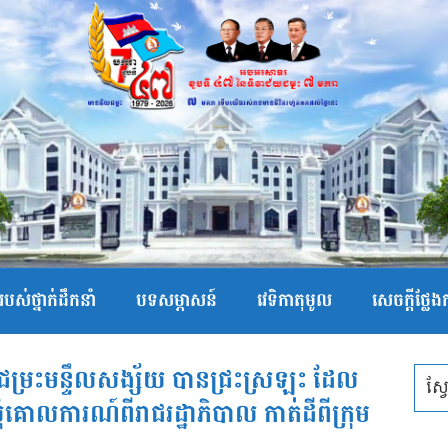
បស់ថ្នាក់ដឹកនាំ
បទសម្ភាសន៍
វេទិកាតុមូល
សេចក្ដីថ្លែ
ជម្រះមន្ទឹលសង្ស័យ បានជ្រះស្រឡះ ដែល
សុំគោលការណ៍ពីរាជរដ្ឋាភិបាល កាត់ដីពីក្រុម