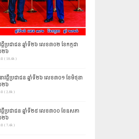
វដ្តីប្រជាជន ឆ្នាំទី២៦ លេខ៣០២ ខែកក្កដា
ំ២០២៦
ាន ( 18.4k )
នាវដ្ដីប្រជាជន ឆ្នាំទី២៦ លេខ៣០១ ខែមិថុនា
ំ២០២៦
ន ( 2.8k )
វដ្តីប្រជាជន ឆ្នាំទី២៥ លេខ៣០០ ខែឧសភា
ំ២០២៦
ន ( 7.4k )