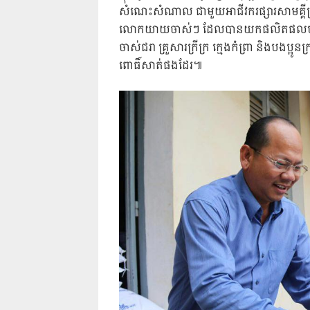
សំណេះសំណាល ជាមួយអាជីវករផ្សារសាមគ្គី
លោកយាយចាស់ៗ ដែលបានយកផលិតផលបន្លែបង្
ចាស់ជរា គ្រួសារក្រីក្រ ក្មេងកំព្រា និងបងប្
ពោធិ៍សាត់ផងដែរ៕