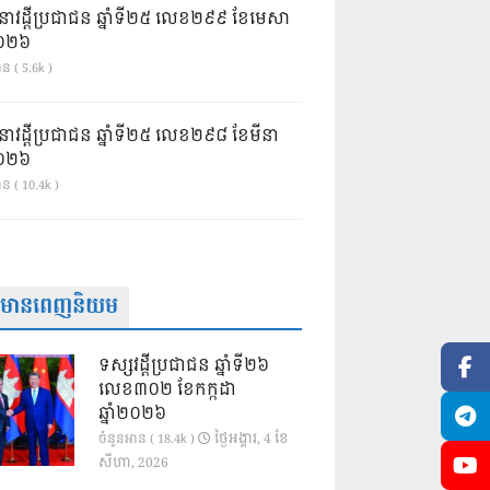
នាវដ្ដីប្រជាជន ឆ្នាំទី២៥ លេខ២៩៩ ខែមេសា
ំ២០២៦
ន ( 5.6k )
នាវដ្ដីប្រជាជន ឆ្នាំទី២៥ លេខ២៩៨ ខែមីនា
ំ២០២៦
ាន ( 10.4k )
ត៌មានពេញនិយម
ទស្សវដ្តីប្រជាជន ឆ្នាំទី២៦
លេខ៣០២ ខែកក្កដា
ឆ្នាំ២០២៦
ថ្ងៃ​អង្គារ, 4 ខែ​
ចំនួនអាន ( 18.4k )
សីហា, 2026