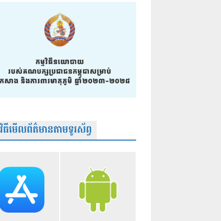
មវិធីមើលព័ត៌មានតាមទូរស័ព្វ