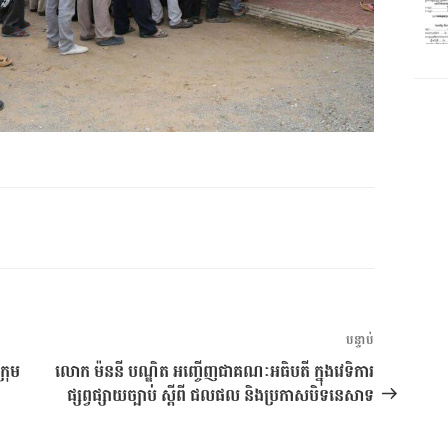
អត្ថបទ
បន្ទាប់
បន្ទាប់
្រុម
លោក ម៉ននី បណ្ឌិត អញ្ចើញជាគណៈអធិបតី ក្នុងវេទិការ
ផ្សព្វផ្សាយច្បាប់ ស្ដីពី ជលផល និងប្រកាសបិទនេសាទ