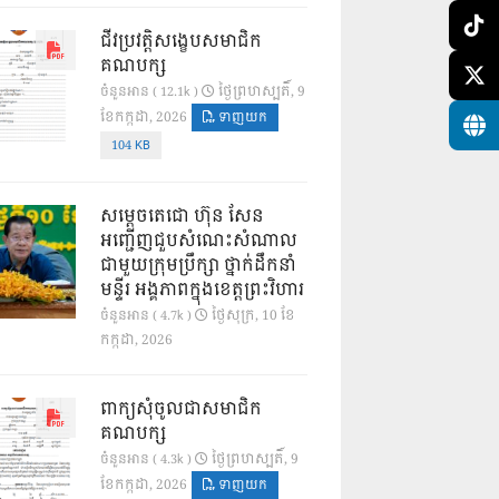
ជីវប្រវត្តិសង្ខេបសមាជិក
គណបក្ស
ថ្ងៃ​ព្រហស្បតិ៍, 9
ចំនួនអាន ( 12.1k )
ខែ​កក្កដា, 2026
ទាញយក
104 KB
សម្តេចតេជោ ហ៊ុន សែន
អញ្ជើញជួបសំណេះសំណាល
ជាមួយក្រុមប្រឹក្សា ថ្នាក់ដឹកនាំ
មន្ទីរ អង្គភាពក្នុងខេត្តព្រះវិហារ
ថ្ងៃ​សុក្រ, 10 ខែ​
ចំនួនអាន ( 4.7k )
កក្កដា, 2026
ពាក្យសុំចូលជាសមាជិក
គណបក្ស
ថ្ងៃ​ព្រហស្បតិ៍, 9
ចំនួនអាន ( 4.3k )
ខែ​កក្កដា, 2026
ទាញយក