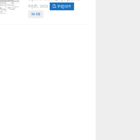
កក្កដា, 2026
ទាញយក
96 KB