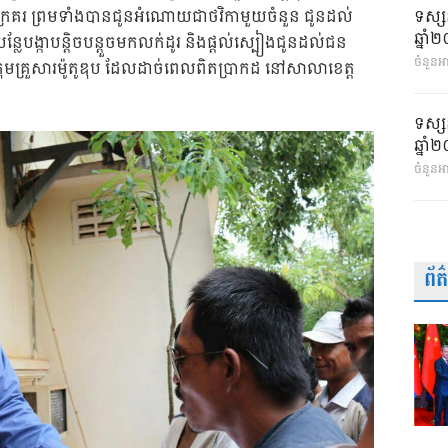
ក្រគរ ព្រមទាំងបានជូនអំណោយជាថវិកាមួយចំនួន ជូនដល់
ទស្ស
ឆ្នា
កាបន្តិចបន្តួចមកលក់ដូរ និងផ្តល់ស្បៀងជូនដល់ជន
ចំនួនអា
អូនក្រុមគ្រួសារម៉ូតូឌុប ដែលដាច់ពេលពិតប្រាកដ នៅសាលាខេត្ត
ទស្ស
ឆ្នា
ចំនួនអ
ព័