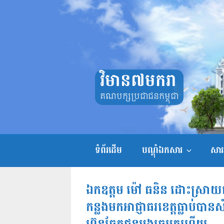
Skip
to
content
វិមាន៧មករា
គណបក្សប្រជាជនកម្ពុជា
ទំព័រដើម
បណ្តុំឯកសារ
សាររ
ឯកឧត្តម ម៉ៅ ធនិន ដោះស្រាយ
កន្លងមកអាជ្ញាធរខេត្តធ្លាប់បាន