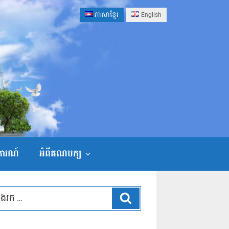
ភាសាខ្មែរ
English
ងការណ៍
អំពីគណបក្ស
ស្វែងរក