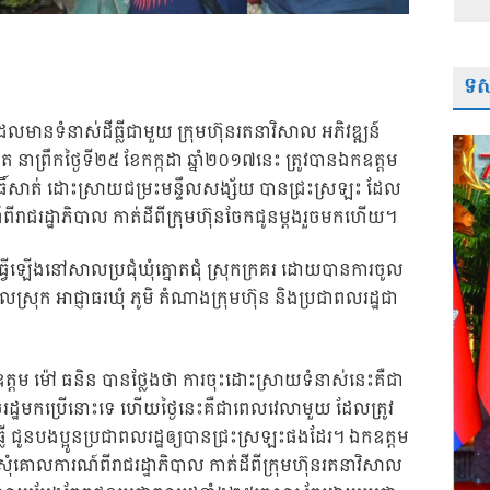
ទស្
ដែលមានទំនាស់ដីធ្លីជាមួយ ក្រុមហ៊ុនរតនាវិសាល អភិវឌ្ឍន៍
្នោត នាព្រឹកថ្ងៃទី២៥ ខែកក្កដា ឆ្នាំ២០១៧នេះ ត្រូវបានឯកឧត្តម
៍សាត់ ដោះស្រាយជម្រះមន្ទឹលសង្ស័យ បានជ្រះស្រឡះ ដែល
៍ពីរាជរដ្ឋាភិបាល កាត់ដីពីក្រុមហ៊ុនចែកជូនម្តងរួចមកហើយ។
ធ្វើឡើងនៅសាលប្រជុំឃុំត្នោតជុំ ស្រុកក្រគរ ដោយបានការចូល
រុក អាជ្ញាធរឃុំ ភូមិ តំណាងក្រុមហ៊ុន និងប្រជាពលរដ្ឋជា
តម ម៉ៅ ធនិន បានថ្លែងថា ការចុះដោះស្រាយទំនាស់នេះគឺជា
្ឋមកប្រើនោះទេ ហើយថ្ងៃនេះគឺជាពេលវេលាមួយ ដែលត្រូវ
ធ្លី ជូនបងប្អូនប្រជាពលរដ្ឋឲ្យបានជ្រះស្រឡះផងដែរ។ ឯកឧត្តម
ំគោលការណ៍ពីរាជរដ្ឋាភិបាល កាត់ដីពីក្រុមហ៊ុនរតនាវិសាល