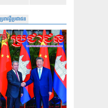
សនាវដ្តីប្រជាជន