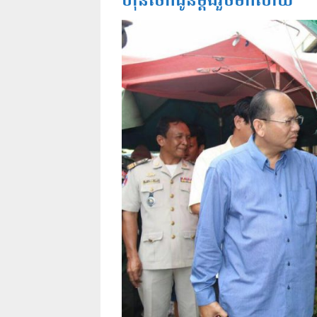
ហ៊ុនចែកជូនម្តងរួចមកហើយ