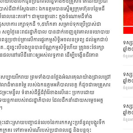
រាយបែងចែកជូនប្រជាពលរដ្ឋទាំង២៥គ្រួសារ តែដោយប្រជា
្រាស់ដីជាក់ស្តែងនោះ ឯកឧត្តមបានស្នើឲ្យក្រុមហ៊ុនបន្ថែមដី
ពីពេលនេះតទៅ។ ជាមួយគ្នានោះ ក្នុងចំណោមដីទាំង
ឋសហការ រក្សាទុកដី ១,៥ហិកតា សម្រាប់ទុកប្រើប្រាស់ជា
ា សព្វថ្ងៃនេះរាជរដ្ឋាភិបាល បានដាក់ចេញនូវគោលនយោបាយ
្រថាប់ត្រាលើការផ្ទេរកម្មសិទ្ធិអចលនទ្រព្យ ដល់អ្នកជាប់
ទស្ស
ដូច្នេះបើបងប្អូនបានប័ណ្ណកម្មសិទ្ធិហើយ ត្រូវចេះថែរក្សា
ឆ្នា
កបង្កើនផលនៅលើដីនោះឲ្យអស់លទ្ធភាព ដើម្បីបង្កើនជីវភាព
ចំនួនអ
ទស្ស
ការសប្បាយរីករាយ ព្រមទាំងបានថ្លែងអំណរគុណយ៉ាងជ្រាលជ្រៅ
ឆ្នា
ាដ៏មានតម្លៃ របស់ឯកឧត្តមអភិបាលខេត្ត ក៏ដូចជាមេគ្រួសារ
ចំនួនអា
មន្ទឹល ទំនាស់ដីធ្លីដ៏រ៉ាំរ៉ៃខាងលើនេះ ប្រកបដោយ
ឹងគាំទ្រយន្តការរបស់រាជរដ្ឋាភិបាល ដែលដឹកនាំដោយសម្តេចអគ្គ
ទស្ស
។
ឆ្នា
ចំនួនអា
ះដោះស្រាយបញ្ហាជន់លេចនៃការកកស្ទះប្រព័ន្ធលូបង្ហូរទឹក
 ស្រុកក្រគរ ទៅតាមសំណើរបស់ប្រជាពលរដ្ឋ និងបន្តចុះ