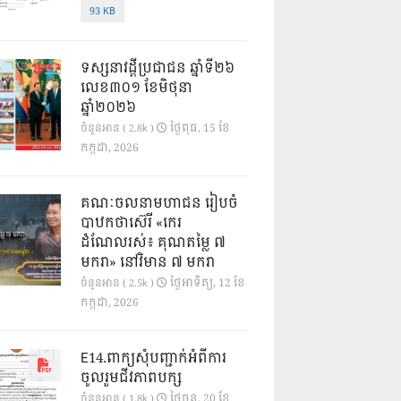
93 KB
ទស្សនាវដ្ដីប្រជាជន ឆ្នាំទី២៦
លេខ៣០១ ខែមិថុនា
ឆ្នាំ២០២៦
ថ្ងៃ​ពុធ, 15 ខែ​
ចំនួនអាន ( 2.8k )
កក្កដា, 2026
គណៈចលនាមហាជន រៀបចំ
បាឋកថាស៊េរី «កេរ
ដំណែលរស់៖ គុណតម្លៃ ៧
មករា» នៅវិមាន ៧ មករា
ថ្ងៃ​អាទិត្យ, 12 ខែ​
ចំនួនអាន ( 2.5k )
កក្កដា, 2026
E14.ពាក្យសុំបញ្ជាក់អំពីការ
ចូលរួមជីវភាពបក្ស
ថ្ងៃ​ចន្ទ, 20 ខែ​
ចំនួនអាន ( 1.8k )