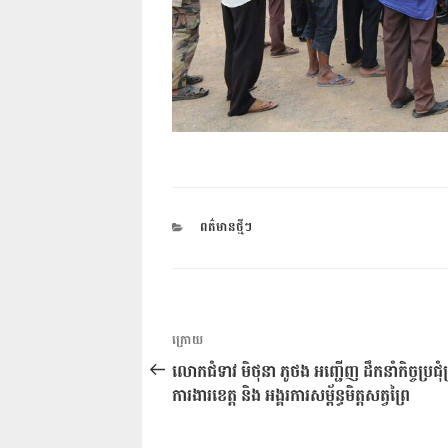
CATEGORIES
ពត៌មានថ្មីៗ
ការ​
អត្ថបទ
ក្រោយ
នាំទិស​
មុន
លោកជំទាវ មិថុនា ភូថង អញ្ជើញ ដឹកនាំកិច្ចប្រជុំក
ប្រកាស
ការងារខេត្ត និង អង្គរការសម្ព័ន្ធមិត្តសត្វព្រៃ