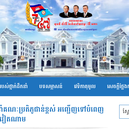
បស់ថ្នាក់ដឹកនាំ
បទសម្ភាសន៍
វេទិកាតុមូល
សេចក្ដីថ្លែ
ឹកនាំគណៈប្រតិភូជាន់ខ្ពស់ អញ្ជើញទៅបំពេញ
ទេសវៀតណាម