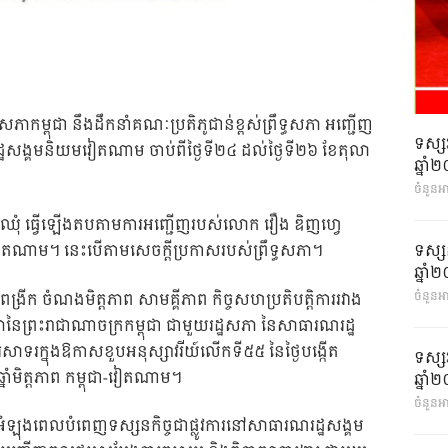
ធសភាកម្ពុជា នឹងដឹកនាំគណៈប្រតិភូជាន់ខ្ពស់ព្រឹទ្ធសភា អញ្ជើញ
ទស្ស
្ឋសង្គមនិយមវៀតណាម ចាប់ពីថ្ងៃទី២៤ ដល់ថ្ងៃទី២៦ ខែតុលា
ឆ្នា
ចំនួនអ
យ ឈុំ ធ្វើឡើងតបតាមការអញ្ជើញរបស់លោក វឿង ឌិញហ្វេ
ទស្ស
ៀតណាម។ នេះបើតាមសេចក្តីប្រកាសរបស់ព្រឹទ្ធសភា។
ឆ្នា
្រីក ចំណងមិត្តភាព សាមគ្គីភាព កិច្ចសហប្រតិបត្តិការរវាង
ចំនួនអា
សភានៃព្រះរាជាណាចក្រកម្ពុជា ជាមួយរដ្ឋសភា នៃសាធារណរដ្ឋ
ទរក្នុងឱកាសខួបអនុស្សាវរីយ៍លើកទី៥៥ នៃថ្ងៃបង្កើត
ទស្ស
នាំមិត្តភាព កម្ពុជា-វៀតណាម។
ឆ្នា
ចំនួនអា
, អំឡុងពេលបំពេញទស្សនកិច្ចជាផ្លូវការនៅសាធារណរដ្ឋសង្គម