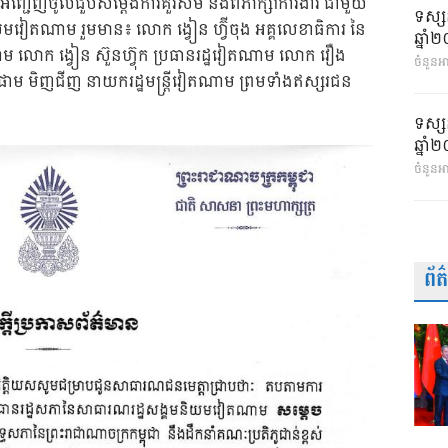
អញ្ជើញចូលជួបសម្ដែងការគួរសម និងពិភាក្សាការងារ ជាមួយ
ទស្ស
ិយមវៀតណាម រួមមាន៖ លោក ង្វៀន ហ្វ៊ីចុង អគ្គលេខាធិការ នៃ
ឆ្នា
ណាម លោក ង្វៀន ស៊ួនហ៊្វុក ប្រធានរដ្ឋវៀតណាម លោក វឿង
ចំនួនអា
ាម មិញជីញ នាយករដ្ឋមន្ត្រីវៀតណាម ព្រមទាំងឥស្សរជន
ទស្ស
ឆ្នា
ចំនួនអ
ព័