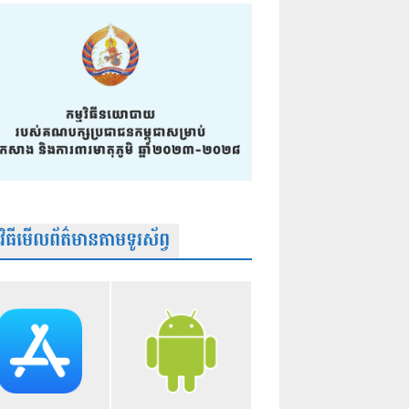
មវិធីមើលព័ត៌មានតាមទូរស័ព្វ