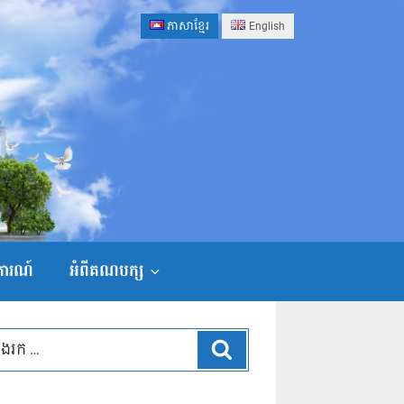
ភាសាខ្មែរ
English
ងការណ៍
អំពីគណបក្ស
ស្វែងរក