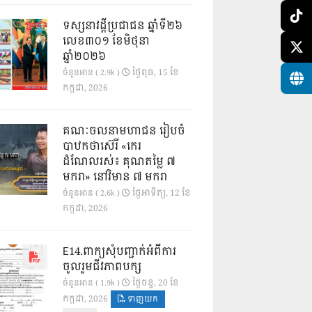
ទស្សនាវដ្ដីប្រជាជន ឆ្នាំទី២៦
លេខ៣០១ ខែមិថុនា
ឆ្នាំ២០២៦
ថ្ងៃ​ពុធ, 15 ខែ​
ចំនួនអាន ( 2.9k )
កក្កដា, 2026
គណៈចលនាមហាជន រៀបចំ
បាឋកថាស៊េរី «កេរ
ដំណែលរស់៖ គុណតម្លៃ ៧
មករា» នៅវិមាន ៧ មករា
ថ្ងៃ​អាទិត្យ, 12 ខែ​
ចំនួនអាន ( 2.6k )
កក្កដា, 2026
E14.ពាក្យសុំបញ្ជាក់អំពីការ
ចូលរួមជីវភាពបក្ស
ថ្ងៃ​ចន្ទ, 20 ខែ​
ចំនួនអាន ( 1.9k )
កក្កដា, 2026
ទាញយក