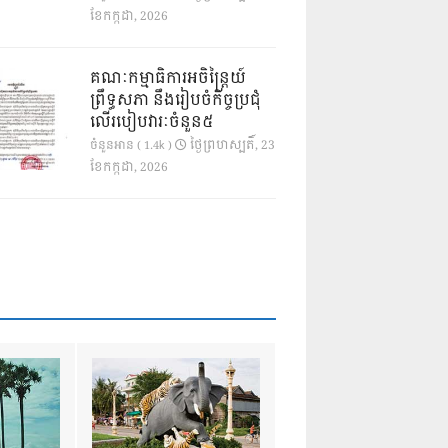
ខែ​កក្កដា, 2026
គណៈកម្មាធិការអចិន្ត្រៃយ៍
ព្រឹទ្ធសភា នឹងរៀបចំកិច្ចប្រជុំ
លើរបៀបវារៈចំនួន៥
ថ្ងៃ​ព្រហស្បតិ៍, 23
ចំនួនអាន ( 1.4k )
ខែ​កក្កដា, 2026