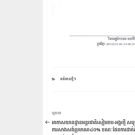
CATEGORIES
ពត៌មានថ្មីៗ
ការ​
អត្ថបទ
ក្រោយ
នាំទិស​
មុន
អាកាសយានដ្ឋានអន្តរជាតិសៀមរាប-អង្គរថ្មី សម្
ប្រកាស
ការសាងសង់ប្រមាណ៤០% ខណៈផែនការដាក់