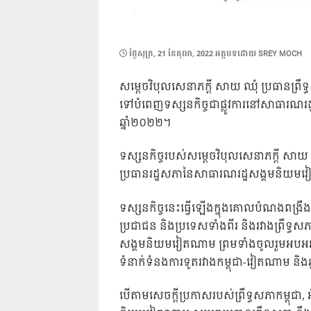
POSTED
ថ្ងៃ​សុក្រ, 21 ខែ​តុលា, 2022
អត្ថបទដោយ
SREY MOCH
ON
សម្ដេចវិបុលសេនាភក្តី សាយ ឈុំ ប្រធានព្រឹទ្
ទៅបំពេញទស្សនកិច្ចជាផ្លូវការនៅសាធារណរដ
ឆ្នាំ២០២២។
ទស្សនកិច្ចរបស់សម្តេចវិបុលសេនាភក្តី សា
ប្រធានរដ្ឋសភានៃសាធារណរដ្ឋសង្គមនិយមវ
ទស្សនកិច្ចនេះធ្វើឡើងក្នុងគោលបំណងពង្រឹងពង
ប្រជាជន និងប្រទេសទាំងពីរ និងរវាងព្រឹទ្ធ
សង្គមនិយមវៀតណាម ព្រមទាំងចូលរួមអបអរសា
ទំនាក់ទំនងការទូតរវាងកម្ពុជា-វៀតណាម និងឆ្
បើតាមសេចក្តីប្រកាសរបស់ព្រឹទ្ធសភាកម្ពុជា