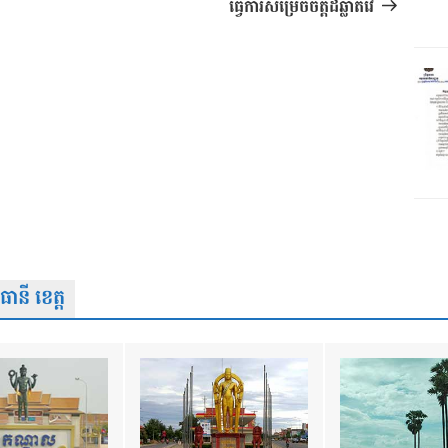
ធ្វើការសម្រេចចិត្តដ៏ឆ្លាតវៃ
នី ខេត្ត