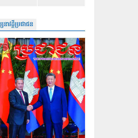
សនាវដ្តីប្រជាជន