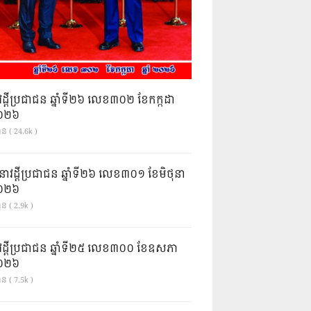
វដ្តីប្រជាជន ឆ្នាំទី២៦ លេខ៣០២ ខែកក្កដា
ំ២០២៦
ាន ( 24.6k )
នាវដ្ដីប្រជាជន ឆ្នាំទី២៦ លេខ៣០១ ខែមិថុនា
ំ២០២៦
ន ( 2.9k )
វដ្តីប្រជាជន ឆ្នាំទី២៥ លេខ៣០០ ខែឧសភា
ំ២០២៦
ន ( 7.5k )