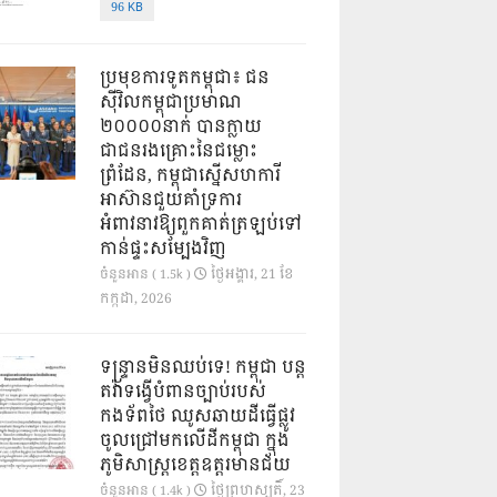
96 KB
ប្រមុខការទូតកម្ពុជា៖ ជន
ស៊ីវិលកម្ពុជាប្រមាណ
២០០០០នាក់ បានក្លាយ
ជាជនរងគ្រោះនៃជម្លោះ
ព្រំដែន, កម្ពុជាស្នើសហការី
អាស៊ានជួយគាំទ្រការ
អំពាវនាវឱ្យពួកគាត់ត្រឡប់ទៅ
កាន់ផ្ទះសម្បែងវិញ
ថ្ងៃ​អង្គារ, 21 ខែ​
ចំនួនអាន ( 1.5k )
កក្កដា, 2026
ទន្ទ្រានមិនឈប់ទេ! កម្ពុជា បន្ត
តវ៉ាទង្វើបំពានច្បាប់របស់
កងទ័ពថៃ ឈូសឆាយដីធ្វើផ្លូវ
ចូលជ្រៅមកលើដីកម្ពុជា ក្នុង
ភូមិសាស្ត្រខេត្តឧត្តរមានជ័យ
ថ្ងៃ​ព្រហស្បតិ៍, 23
ចំនួនអាន ( 1.4k )