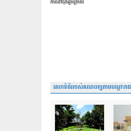
ការនៅចុងឆ្នាំក្រោយ
គេហទំព័ររបស់គណបក្សតាមបណ្តារាជធា