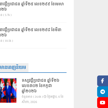
នាវដ្ដីប្រជាជន ឆ្នាំទី២៥ លេខ២៩៩ ខែមេសា
ំ២០២៦
ន ( 5.7k )
នាវដ្ដីប្រជាជន ឆ្នាំទី២៥ លេខ២៩៨ ខែមីនា
ំ២០២៦
ាន ( 10.5k )
ត៌មានពេញនិយម
ទស្សវដ្តីប្រជាជន ឆ្នាំទី២៦
លេខ៣០២ ខែកក្កដា
ឆ្នាំ២០២៦
ថ្ងៃ​អង្គារ, 4 ខែ​
ចំនួនអាន ( 24.6k )
សីហា, 2026