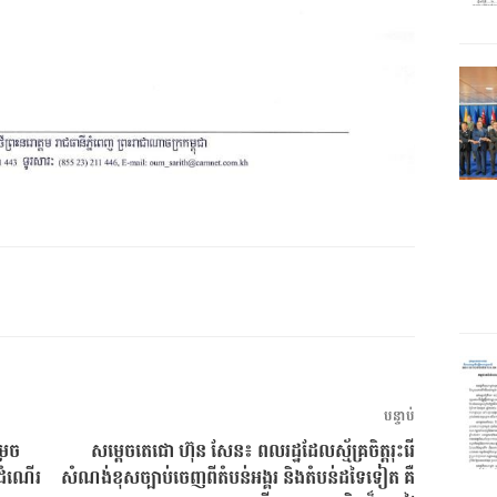
អត្ថបទ
បន្ទាប់
បន្ទាប់
រេច
សម្តេចតេជោ ហ៊ុន សែន៖ ពលរដ្ឋដែលស្ម័គ្រចិត្តរុះរើ
ដំណើរ
សំណង់ខុសច្បាប់ចេញពីតំបន់អង្គរ និងតំបន់ដទៃទៀត គឺ