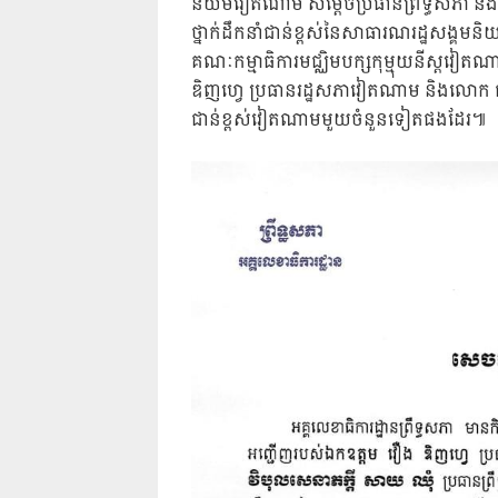
និយមវៀតណាម សម្ដេចប្រធានព្រឹទ្ធសភា នឹង
ថ្នាក់ដឹកនាំជាន់ខ្ពស់នៃសាធារណរដ្ឋសង្គមន
គណៈកម្មាធិការមជ្ឈិមបក្សកុម្មុយនីស្តវៀត
ឌិញហ្វេ ប្រធានរដ្ឋសភាវៀតណាម និងលោក ផ
ជាន់ខ្ពស់វៀតណាមមួយចំនួនទៀតផងដែរ៕