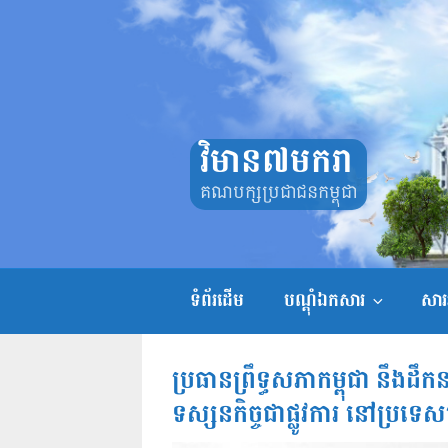
Skip
to
content
វិមាន៧មករា
គណបក្សប្រជាជនកម្ពុជា
ទំព័រដើម
បណ្តុំឯកសារ
សាររ
ប្រធានព្រឹទ្ធសភាកម្ពុជា នឹងដ
ទស្សនកិច្ចជាផ្លូវការ នៅប្រ