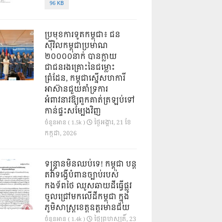
96 KB
ប្រមុខការទូតកម្ពុជា៖ ជន
ស៊ីវិលកម្ពុជាប្រមាណ
២០០០០នាក់ បានក្លាយ
ជាជនរងគ្រោះនៃជម្លោះ
ព្រំដែន, កម្ពុជាស្នើសហការី
អាស៊ានជួយគាំទ្រការ
អំពាវនាវឱ្យពួកគាត់ត្រឡប់ទៅ
កាន់ផ្ទះសម្បែងវិញ
ថ្ងៃ​អង្គារ, 21 ខែ​
ចំនួនអាន ( 1.5k )
កក្កដា, 2026
ទន្ទ្រានមិនឈប់ទេ! កម្ពុជា បន្ត
តវ៉ាទង្វើបំពានច្បាប់របស់
កងទ័ពថៃ ឈូសឆាយដីធ្វើផ្លូវ
ចូលជ្រៅមកលើដីកម្ពុជា ក្នុង
ភូមិសាស្ត្រខេត្តឧត្តរមានជ័យ
ថ្ងៃ​ព្រហស្បតិ៍, 23
ចំនួនអាន ( 1.4k )