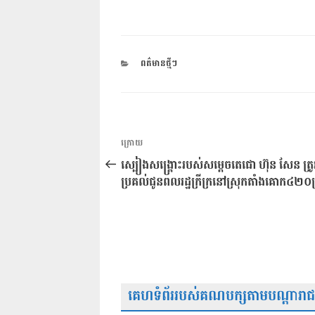
CATEGORIES
ពត៌មានថ្មីៗ
ការ​
អត្ថបទ
ក្រោយ
នាំទិស​
មុន
ស្បៀងសង្គ្រោះរបស់សម្ដេចតេជោ ហ៊ុន សែន ត្រ
ប្រកាស
ប្រគល់ជូនពលរដ្ឋក្រីក្រនៅស្រុកតាំងគោក៤២០គ
គេហទំព័ររបស់គណបក្សតាមបណ្តារាជធា