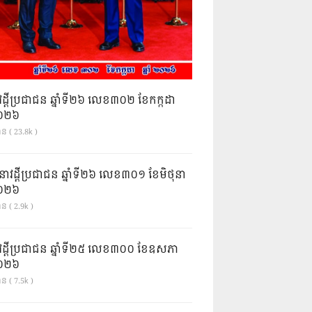
វដ្តីប្រជាជន ឆ្នាំទី២៦ លេខ៣០២ ខែកក្កដា
ំ២០២៦
ាន ( 23.8k )
នាវដ្ដីប្រជាជន ឆ្នាំទី២៦ លេខ៣០១ ខែមិថុនា
ំ២០២៦
ន ( 2.9k )
វដ្តីប្រជាជន ឆ្នាំទី២៥ លេខ៣០០ ខែឧសភា
ំ២០២៦
ន ( 7.5k )