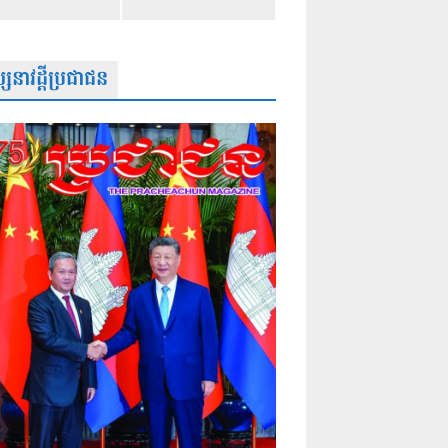
សនាវដ្តីប្រជាជន