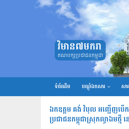
Skip
to
content
វិមាន៧មករា
គណបក្សប្រជាជនកម្ពុជា
ទំព័រដើម
បណ្តុំឯកសារ
សាររ
ឯកឧត្តម គង់ វិបុល​ អញ្ជើញប
ប្រជាជនកម្ពុជាស្រុកល្វាឯមថ្មី