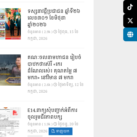
ទស្សនាវដ្ដីប្រជាជន ឆ្នាំទី២៦
លេខ៣០១ ខែមិថុនា
ឆ្នាំ២០២៦
ថ្ងៃ​ពុធ, 15 ខែ​
ចំនួនអាន ( 2.9k )
កក្កដា, 2026
គណៈចលនាមហាជន រៀបចំ
បាឋកថាស៊េរី «កេរ
ដំណែលរស់៖ គុណតម្លៃ ៧
មករា» នៅវិមាន ៧ មករា
ថ្ងៃ​អាទិត្យ, 12 ខែ​
ចំនួនអាន ( 2.6k )
កក្កដា, 2026
E14.ពាក្យសុំបញ្ជាក់អំពីការ
ចូលរួមជីវភាពបក្ស
ថ្ងៃ​ចន្ទ, 20 ខែ​
ចំនួនអាន ( 1.9k )
កក្កដា, 2026
ទាញយក