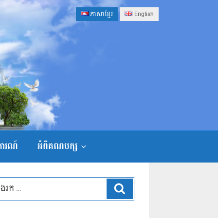
ភាសាខ្មែរ
English
ងការណ៍
អំពីគណបក្ស
ស្វែងរក