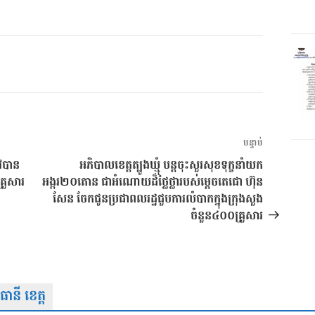
អត្ថបទ
បន្ទាប់
បន្ទាប់
ូវបាន
អភិបាលខេត្តត្បូងឃ្មុំ បន្តចុះសួរសុខទុក្ខនាំយក
្រួសារ
អង្ករ២០តោន ជាអំណោយដ៏ថ្លៃថ្លារបស់ម្តេចតេជោ ហ៊ុន
សែន ចែកជូនប្រជាពលរដ្ឋជួបការលំបាកក្នុងក្រុងសួង
ចំនួន៤០០គ្រួសារ
នី ខេត្ត