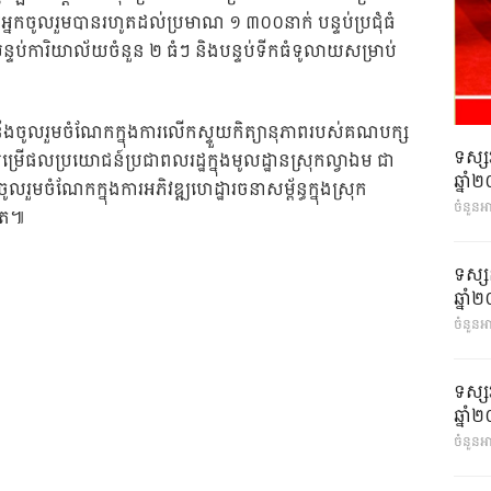
្នកចូលរួមបានរហូតដល់ប្រមាណ ១ ៣០០នាក់ បន្ទប់ប្រជុំធំ
្ទប់ការិយាល័យចំនួន ២ ធំៗ និងបន្ទប់ទីកធំទូលាយសម្រាប់
ងចូលរួមចំណែកក្នុងការលើកស្ទួយកិត្យានុភាពរបស់គណបក្ស
ទស្ស
បម្រើផលប្រយោជន៍ប្រជាពលរដ្ឋក្នុងមូលដ្ឋានស្រុកល្វាឯម ជា
ឆ្នា
ចំណែកក្នុងការអភិវឌ្ឍហេដ្ឋារចនាសម្ព័ន្ធក្នុងស្រុក
ចំនួនអ
ទៀត៕
ទស្ស
ឆ្នា
ចំនួនអា
ទស្ស
ឆ្នា
ចំនួនអា