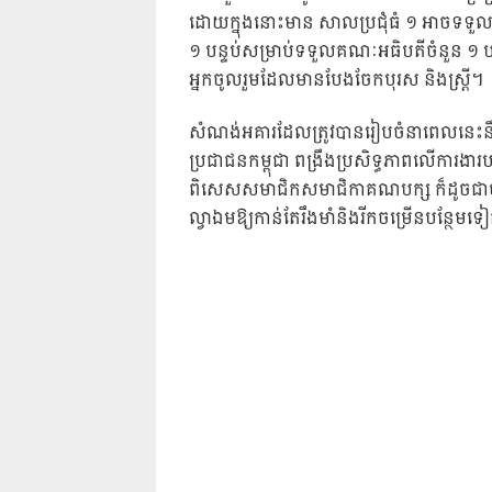
ដោយក្នុងនោះមាន សាលប្រជុំធំ ១ អាចទទួលអ
១ បន្ទប់សម្រាប់ទទួលគណៈអធិបតីចំនួន ១ បន
អ្នកចូលរួមដែលមានបែងចែកបុរស និងស្ត្រី។
សំណង់អគារដែលត្រូវបានរៀបចំនាពេលនេះនឹ
ប្រជាជនកម្ពុជា ពង្រឹងប្រសិទ្ធភាពលើការងារ
ពិសេសសមាជិកសមាជិកាគណបក្ស ក៏ដូចជាចូលរួម
ល្វាឯមឱ្យកាន់តែរឹងមាំនិងរីកចម្រើនបន្ថែម