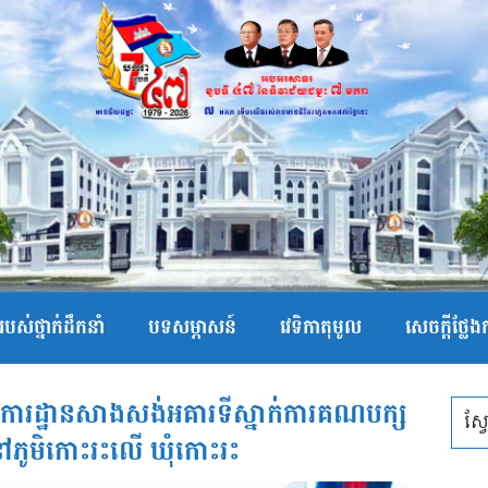
បស់ថ្នាក់ដឹកនាំ
បទសម្ភាសន៍
វេទិកាតុមូល
សេចក្ដីថ្លែ
ើកការដ្ឋានសាងសង់អគារទីស្នាក់ការគណបក្ស
​ នៅភូមិកោះរះលើ ឃុំកោះរះ