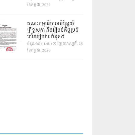
ខែ​កក្កដា, 2026
គណៈកម្មាធិការអចិន្ត្រៃយ៍
ព្រឹទ្ធសភា នឹងរៀបចំកិច្ចប្រជុំ
លើរបៀបវារៈចំនួន៥
ថ្ងៃ​ព្រហស្បតិ៍, 23
ចំនួនអាន ( 1.4k )
ខែ​កក្កដា, 2026