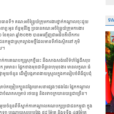
ទស្
អនុប្រធានទី១ គណ:អចិន្ត្រៃយ៍ក្រុមការងារថ្នាក់កណ្តាលចុះជួយ
 អូន ព័ន្ធមុនីរ័ត្ន ប្រធានគណ:អចិន្ត្រៃយ៍ក្រុមការងារ
០ ខែតុលា ឆ្នាំ២០២២ ​បានអញ្ជើញជាអធិបតីបើកការ
កម្ពុជាស្រុកល្វាឯមថ្មីដែលមានទីតាំងស្ថិតនៅ ភូមិ
ាល។
ក់ការគណបក្សស្រុកថ្មីនេះ​ នឹងសាងសង់លើទំហំផ្ទៃដីសរុប
រួមមាន៖​ ផ្នែកខាងមុខជាទីធ្លាពហុមុខងារ មានលក្ខណៈធំ
ចំនួន ដើម្បីបង្កភាពងាយស្រួលក្នុងការរៀបចំពិធីជួបជុំ
ម្រាប់តម្រៀបក្បួនដង្ហែឃោសនាផ្សេងៗផងដែរ ផ្នែកកណ្ដាល
ំជាចំណតសម្រាប់​ រថយន្ត​ និងទោចក្រយានយន្តជាច្រើន។
ួយចំនួនពីទីស្នាក់ការកណ្តាលគណបក្សប្រជាជនកម្ពុជា ក្នុង
្រឡា បណ្តោយសរុបប្រវែង ៥៨ ម៉ែត្រ និងទទឹង ៤៧ម៉ែត្រ