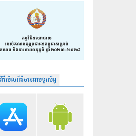
មវិធីមើលព័ត៌មានតាមទូរស័ព្វ