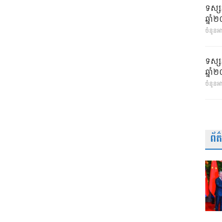
ទស្ស
ឆ្នា
ចំនួនអា
ទស្ស
ឆ្នា
ចំនួនអ
ព័