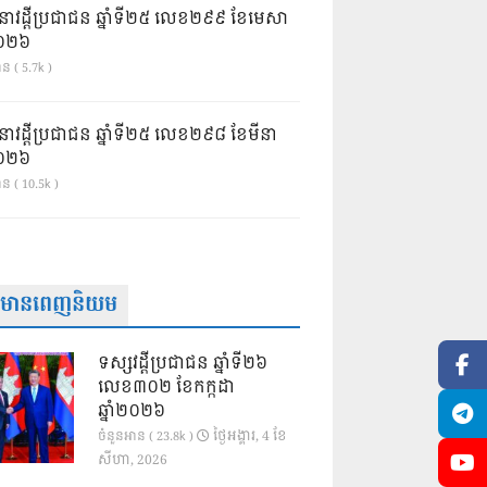
នាវដ្ដីប្រជាជន ឆ្នាំទី២៥ លេខ២៩៩ ខែមេសា
ំ២០២៦
ន ( 5.7k )
នាវដ្ដីប្រជាជន ឆ្នាំទី២៥ លេខ២៩៨ ខែមីនា
ំ២០២៦
ាន ( 10.5k )
ត៌មានពេញនិយម
ទស្សវដ្តីប្រជាជន ឆ្នាំទី២៦
លេខ៣០២ ខែកក្កដា
ឆ្នាំ២០២៦
ថ្ងៃ​អង្គារ, 4 ខែ​
ចំនួនអាន ( 23.8k )
សីហា, 2026