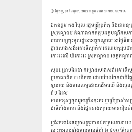
POSTED
ថ្ងៃ​ចន្ទ, 31 ខែ​តុលា, 2022
អត្ថបទដោយ
NOU SEYHA
ON
ឯកឧត្តម​ គង់ វិបុល រដ្ឋមន្ត្រីប្រតិភូ និងជា
ស្រុកល្វាឯម តំណាងឯកឧត្តមអគ្គបណ្ឌិតសភាចារ្យ
គណបក្សចុះមូលដ្ឋានខេត្តកណ្តាល នាថ្ងៃទី៣
ដ្ឋានសាងសង់អគារទីស្នាក់ការគណបក្សប្រជាជន
កោះរះលើ ឃុំកោះរះ ស្រុកល្វាឯម ខេត្តកណ្ត
សូមជម្រាបដែរថា​ គម្រោងសាងសង់អគារទីស្នា
ប្រមាណជិត ៣ ហិកតា ដោយបែងចែកជាបីផ្នែក 
ទូលាយ និងមានលម្អដោយដើមឈើ និងសួនផ្កាមួយ
ធំៗ ដែល
មានមនុស្សចូលរួមច្រើនកុះករ ឬប្រើប្រាស់ស
ជាទីតាំងអគារ​ និងផ្នែកខាងក្រោយមានរៀបច
ប្លង់រចនានៃគម្រោងត្រូវបានដកស្រង់រចនាបទម
នោះតួអគារទាំងមូល​មានទំហំ ២ ៩១០ ម៉ែត្រក