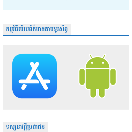
កម្មវិធីមើលព័ត៌មានតាមទូរស័ព្វ
ទស្សនាវដ្តីប្រជាជន