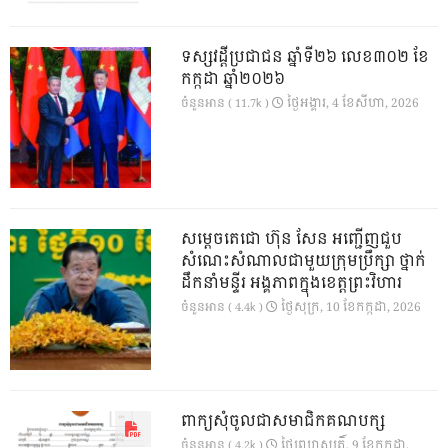
ទស្សវដ្តីប្រជាជន ឆ្នាំទី២៦ លេខ៣០២ ខែ
កក្កដា ឆ្នាំ២០២៦
ថ្ងៃ​អង្គារ, 4 ខែ​សីហា, 2026
ចំនួនអាន ( 11.7k )
សម្តេចតេជោ ហ៊ុន សែន អញ្ជើញជួប
សំណេះសំណាលជាមួយក្រុមប្រឹក្សា ថ្នាក់
ដឹកនាំមន្ទីរ អង្គភាពក្នុងខេត្តព្រះវិហារ
ថ្ងៃ​សុក្រ, 10 ខែ​កក្កដា, 2026
ចំនួនអាន ( 4.4k )
ពាក្យសុំចូលជាសមាជិកគណបក្ស
ថ្ងៃ​ព្រហស្បតិ៍, 9 ខែ​កក្កដា,
ចំនួនអាន ( 4.2k )