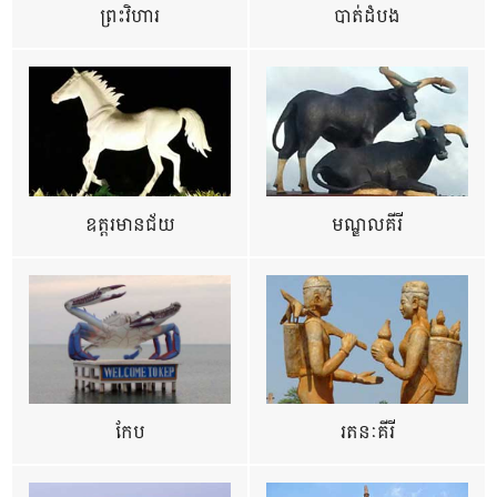
ព្រះវិហារ
បាត់ដំបង
ឧត្ដរមានជ័យ
មណ្ឌលគីរី
កែប
រតនៈគីរី