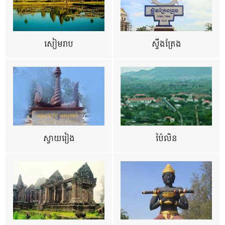
សៀមរាប
ស្ទឹងត្រែង
ស្វាយរៀង
ប៉ៃលិន