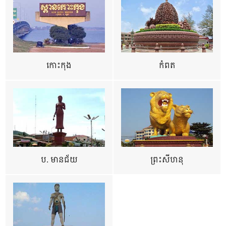
កោះកុង
កំពត
ប. មានជ័យ
ព្រះសីហនុ