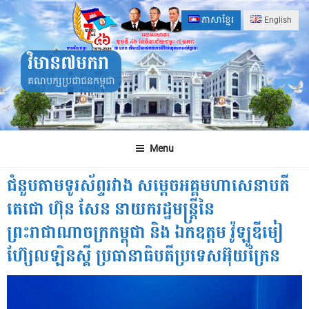
Skip
ភាសាខ្មែរ
English
to
content
វិមាន៧មករា
គណបក្សប្រជាជនកម្ពុជា
Menu
ជំនួប​តាម​ទូរស័ព្ទ​រវាង សម្ដេច​អគ្គមហា​សេនា​បតី​
តេជោ ហ៊ុន សែន នាយករដ្ឋមន្ត្រីនៃ
ព្រះរាជាណាចក្រកម្ពុជា និង ឯកឧត្តម វ៉ូឡូឌីមៀ
ហ៊្សែលឡិនស្គី ប្រធានាធិបតីប្រទេសអ៊ុយក្រែន