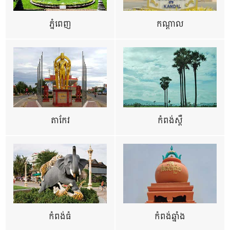
ភ្នំពេញ
កណ្តាល
តាកែវ
កំពង់ស្ពឺ
កំពង់ធំ
កំពង់ឆ្នាំង