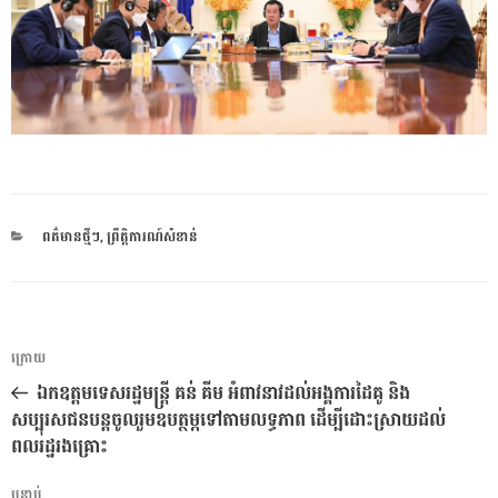
CATEGORIES
ពត៌មានថ្មីៗ
,
ព្រឹត្តិការណ៍សំខាន់
ការ​
អត្ថបទ
ក្រោយ
នាំទិស​
មុន
ឯកឧត្តមទេសរដ្ឋមន្ត្រី គន់ គីម អំពាវនាវដល់អង្គការដៃគូ និង
ប្រកាស
សប្បុរសជនបន្តចូលរួមឧបត្ថម្ភទៅតាមលទ្ធភាព ដើម្បីដោះស្រាយដល់
ពលរដ្ឋរងគ្រោះ
អត្ថបទ
បន្ទាប់