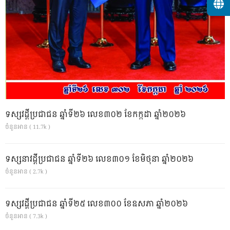
ទស្សវដ្តីប្រជាជន ឆ្នាំទី២៦ លេខ៣០២ ខែកក្កដា ឆ្នាំ២០២៦
ចំនួនអាន ( 11.7k )
ទស្សនាវដ្ដីប្រជាជន ឆ្នាំទី២៦ លេខ៣០១ ខែមិថុនា ឆ្នាំ២០២៦
ចំនួនអាន ( 2.7k )
ទស្សវដ្តីប្រជាជន ឆ្នាំទី២៥ លេខ៣០០ ខែឧសភា ឆ្នាំ២០២៦
ចំនួនអាន ( 7.3k )