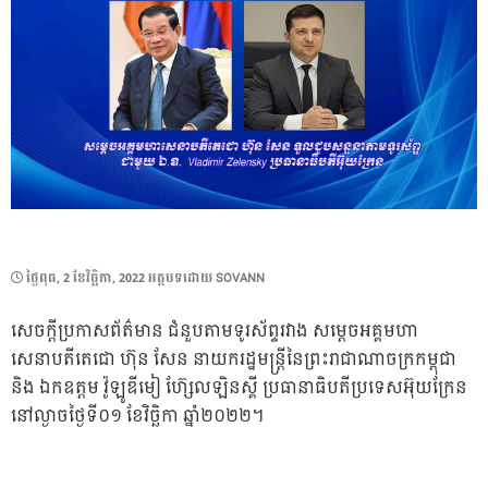
POSTED
ថ្ងៃ​ពុធ, 2 ខែ​វិច្ឆិកា, 2022
អត្ថបទដោយ
SOVANN
ON
សេចក្ដីប្រកាសព័ត៌មាន ជំនួបតាមទូរស័ព្ទរវាង សម្ដេចអគ្គមហា
សេនាបតីតេជោ ហ៊ុន សែន នាយករដ្ឋមន្ត្រីនៃព្រះរាជាណាចក្រកម្ពុជា
និង ឯកឧត្តម វ៉ូឡូឌីមៀ ហ៊្សែលឡិនស្គី ប្រធានាធិបតីប្រទេសអ៊ុយក្រែន
នៅល្ងាចថ្ងៃទី០១ ខែវិច្ឆិកា ឆ្នាំ២០២២។