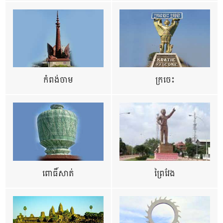
កំពង់ចាម
ក្រចេះ
ពោធិ៍សាត់
ព្រៃវែង