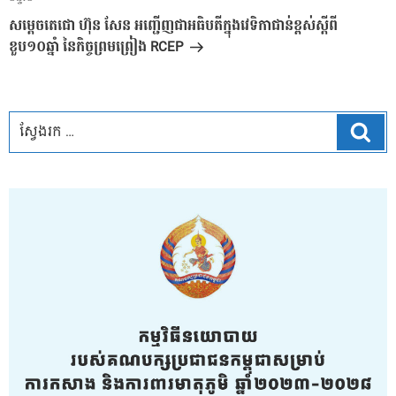
បន្ទាប់
សម្ដេចតេជោ ហ៊ុន សែន អញ្ជើញជាអធិបតីក្នុងវេទិកាជាន់ខ្ពស់ស្តីពី
ខួប១០ឆ្នាំ នៃកិច្ចព្រមព្រៀង RCEP
ស្វែ