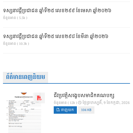
ទស្សនាវដ្ដីប្រជាជន ឆ្នាំទី២៥ លេខ២៩៩ ខែមេសា ឆ្នាំ២០២៦
ចំនួនអាន ( 5.5k )
ទស្សនាវដ្ដីប្រជាជន ឆ្នាំទី២៥ លេខ២៩៨ ខែមីនា ឆ្នាំ២០២៦
ចំនួនអាន ( 10.3k )
ព័ត៌មានពេញនិយម
ជីវប្រវត្តិសង្ខេបសមាជិកគណបក្ស
ថ្ងៃ​ព្រហស្បតិ៍, 9 ខែ​កក្កដា, 2026
ចំនួនអាន ( 12k )
ទាញយក
104 KB