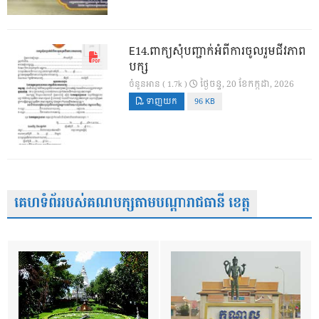
E14.ពាក្យសុំបញ្ជាក់អំពីការចូលរួមជីវភាព
បក្ស
ថ្ងៃ​ចន្ទ, 20 ខែ​កក្កដា, 2026
ចំនួនអាន ( 1.7k )
ទាញយក
96 KB
គេហទំព័ររបស់គណបក្សតាមបណ្តារាជធានី ខេត្ត