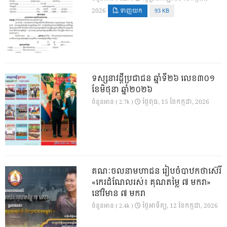
2026
ទាញយក
93 KB
ទស្សនាវដ្ដីប្រជាជន ឆ្នាំទី២៦ លេខ៣០១
ខែមិថុនា ឆ្នាំ២០២៦
ថ្ងៃ​ពុធ, 15 ខែ​កក្កដា, 2026
ចំនួនអាន ( 2.7k )
គណៈចលនាមហាជន រៀបចំបាឋកថាស៊េរី
«កេរដំណែលរស់៖ គុណតម្លៃ ៧ មករា»
នៅវិមាន ៧ មករា
ថ្ងៃ​អាទិត្យ, 12 ខែ​កក្កដា, 2026
ចំនួនអាន ( 2.4k )