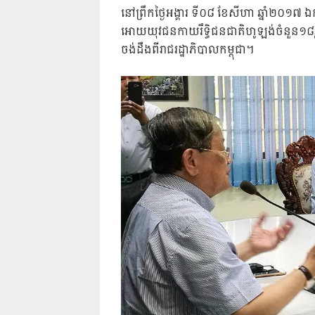
នៅព្រឹកថ្ងៃអង្គារ ទី០៨ ខែសីហា ឆ្នាំ២០១៧ ឯកឧ
អោយយុវជនកាយរឹទ្ធិជនជាតិហូឡង់ចំនួន១៨
ចង់ដឹងពីរាជរដ្ឋាភិបាលកម្ពុជា។