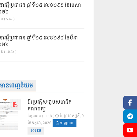
នាវដ្ដីប្រជាជន ឆ្នាំទី២៥ លេខ២៩៩ ខែមេសា
ំ២០២៦
ន ( 5.4k )
នាវដ្ដីប្រជាជន ឆ្នាំទី២៥ លេខ២៩៨ ខែមីនា
ំ២០២៦
ាន ( 10.2k )
ត៌មានពេញនិយម
ជីវប្រវត្តិសង្ខេបសមាជិក
គណបក្ស
ថ្ងៃ​ព្រហស្បតិ៍, 9
ចំនួនអាន ( 11.9k )
ខែ​កក្កដា, 2026
ទាញយក
104 KB