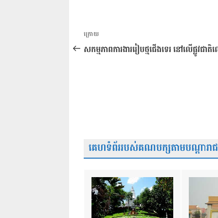
ការ​
អត្ថបទ
ក្រោយ
នាំទិស​
មុន
សកម្មភាពការងាររៀបថ្មជើងទេរ នៅលើផ្លូវជាត
ប្រកាស
គេហទំព័ររបស់គណបក្សតាមបណ្តារាជធា