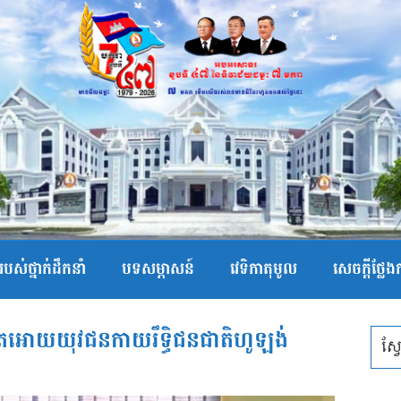
បស់ថ្នាក់ដឹកនាំ
បទសម្ភាសន៍
វេទិកាតុមូល
សេចក្ដីថ្លែ
្ញាតអោយយុវជនកាយរឹទ្ធិជនជាតិហូឡង់