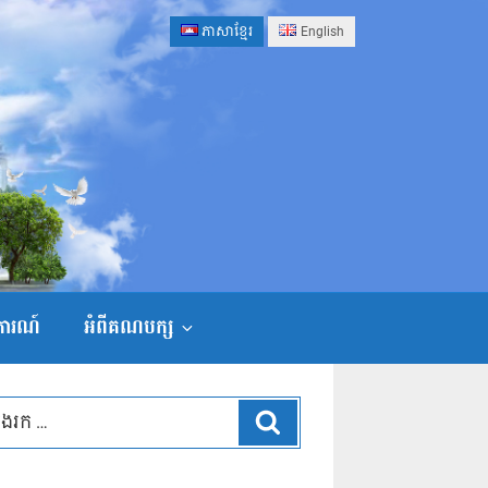
ភាសាខ្មែរ
English
ងការណ៍
អំពីគណបក្ស
ស្វែងរក