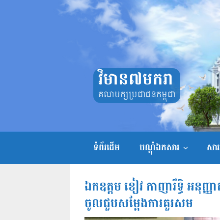
Skip
to
content
វិមាន៧មករា
គណបក្សប្រជាជនកម្ពុជា
ទំព័រដើម
បណ្តុំឯកសារ
សាររ
ឯកឧត្តម ខៀវ កាញារឹទ្ធិ អនុញ
ចូលជួបសម្តែងការគួរសម