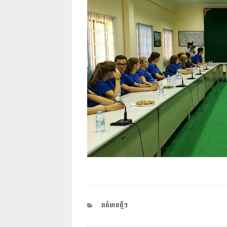
CATEGORIES
ពត៌មានថ្មីៗ