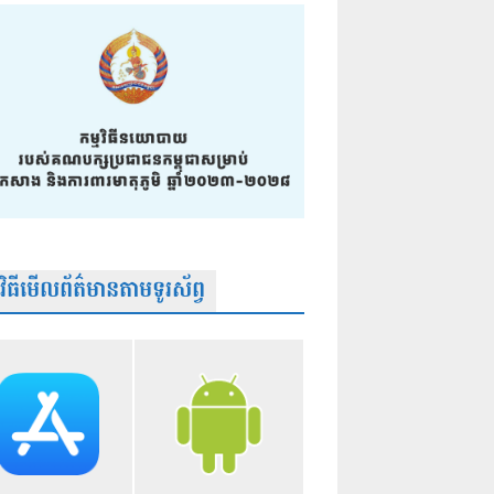
មវិធីមើលព័ត៌មានតាមទូរស័ព្វ