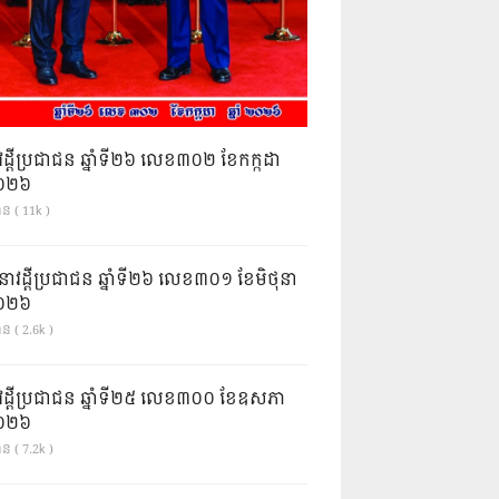
វដ្តីប្រជាជន ឆ្នាំទី២៦ លេខ៣០២ ខែកក្កដា
ំ២០២៦
ាន ( 11k )
នាវដ្ដីប្រជាជន ឆ្នាំទី២៦ លេខ៣០១ ខែមិថុនា
ំ២០២៦
ន ( 2.6k )
វដ្តីប្រជាជន ឆ្នាំទី២៥ លេខ៣០០ ខែឧសភា
ំ២០២៦
ន ( 7.2k )