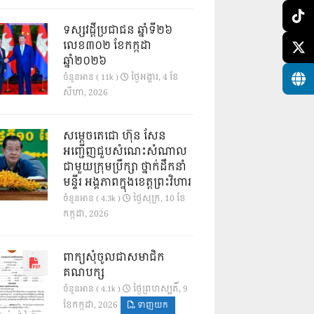
ទស្សវដ្តីប្រជាជន ឆ្នាំទី២៦
លេខ៣០២ ខែកក្កដា
ឆ្នាំ២០២៦
ថ្ងៃ​អង្គារ, 4 ខែ​
ចំនួនអាន ( 11k )
សីហា, 2026
សម្តេចតេជោ ហ៊ុន សែន
អញ្ជើញជួបសំណេះសំណាល
ជាមួយក្រុមប្រឹក្សា ថ្នាក់ដឹកនាំ
មន្ទីរ អង្គភាពក្នុងខេត្តព្រះវិហារ
ថ្ងៃ​សុក្រ, 10 ខែ​
ចំនួនអាន ( 4.3k )
កក្កដា, 2026
ពាក្យសុំចូលជាសមាជិក
គណបក្ស
ថ្ងៃ​ព្រហស្បតិ៍, 9
ចំនួនអាន ( 4.1k )
ខែ​កក្កដា, 2026
ទាញយក