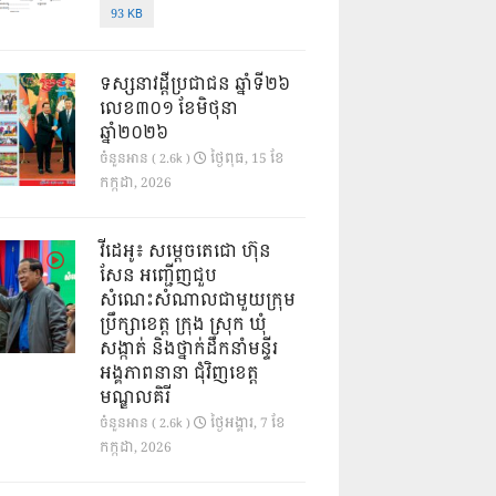
93 KB
ទស្សនាវដ្ដីប្រជាជន ឆ្នាំទី២៦
លេខ៣០១ ខែមិថុនា
ឆ្នាំ២០២៦
ថ្ងៃ​ពុធ, 15 ខែ​
ចំនួនអាន ( 2.6k )
កក្កដា, 2026
វីដេអូ៖ សម្តេចតេជោ ហ៊ុន
សែន អញ្ជើញជួប
សំណេះសំណាលជាមួយក្រុម
ប្រឹក្សាខេត្ត ក្រុង ស្រុក ឃុំ
សង្កាត់ និងថ្នាក់ដឹកនាំមន្ទីរ
អង្គភាពនានា ជុំវិញខេត្ត
មណ្ឌលគិរី
ថ្ងៃ​អង្គារ, 7 ខែ​
ចំនួនអាន ( 2.6k )
កក្កដា, 2026