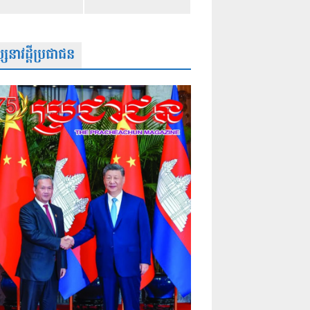
សនាវដ្តីប្រជាជន