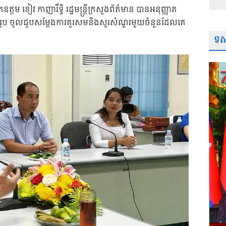
ត្តម ខៀវ កាញារឹទ្ធិ រដ្ឋមន្ត្រីក្រសួងព័ត៌មាន បានអនុញ្ញាត
រូប ចូលជួបសម្តែងការគួរសមនិងសួរសំណួរមួយចំនួនដែលគេ
ទស្