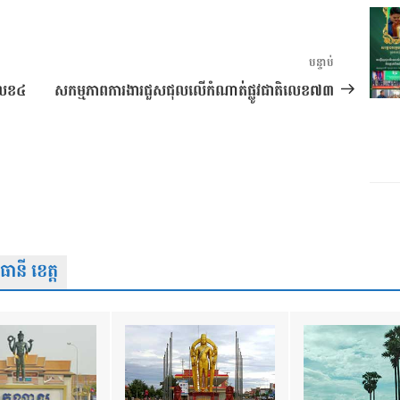
អត្ថបទ
បន្ទាប់
បន្ទាប់
ិលេខ៤
សកម្មភាពការងារជួសជុលលើកំណាត់ផ្លូវជាតិលេខ៧៣
នី ខេត្ត