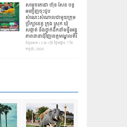
សម្តេចតេជោ ហ៊ុន សែន បន្ត
អញ្ជើញចុះជួប
សំណេះសំណាលជាមួយក្រុម
ប្រឹក្សាខេត្ត ក្រុង ស្រុក ឃុំ
សង្កាត់ និងថ្នាក់ដឹកនាំមន្ទីរអង្គ
ភាពនានាជុំវិញខេត្តមណ្ឌលគិរី
ថ្ងៃ​អង្គារ, 7 ខែ​
ចំនួនអាន ( 2.5k )
កក្កដា, 2026