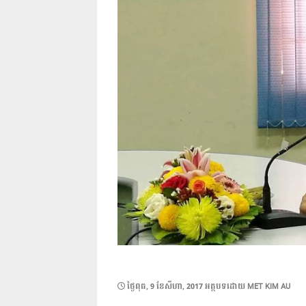
POSTED
ថ្ងៃ​ពុធ, 9 ខែ​សីហា, 2017
អត្ថបទដោយ
MET KIM AU
ON