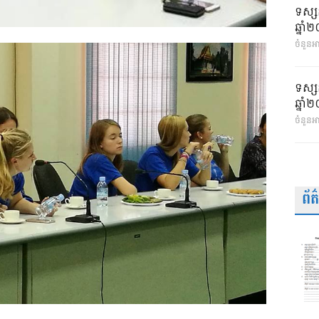
ទស្ស
ឆ្នា
ចំនួនអា
ទស្ស
ឆ្នា
ចំនួនអ
ព័