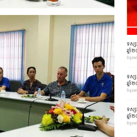
ទស្ស
ឆ្នា
ចំនួនអ
ទស្ស
ឆ្នា
ចំនួនអា
ទស្ស
ឆ្នា
ចំនួនអា