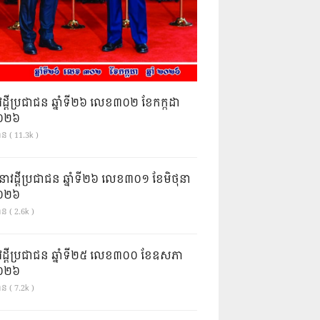
វដ្តីប្រជាជន ឆ្នាំទី២៦ លេខ៣០២ ខែកក្កដា
ំ២០២៦
ាន ( 11.3k )
នាវដ្ដីប្រជាជន ឆ្នាំទី២៦ លេខ៣០១ ខែមិថុនា
ំ២០២៦
ន ( 2.6k )
វដ្តីប្រជាជន ឆ្នាំទី២៥ លេខ៣០០ ខែឧសភា
ំ២០២៦
ន ( 7.2k )