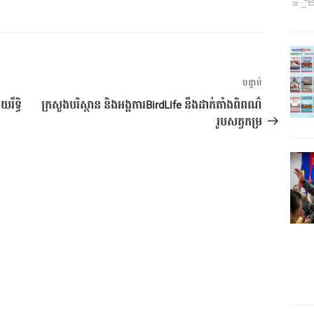
អត្ថបទ
បន្ទាប់
បន្ទាប់
ឹទ្ធិ
ក្រសួងបរិស្ថាន និងអង្គការBirdLife នឹងដាក់តាំងពិពណ៌
រូបសត្វកម្រ