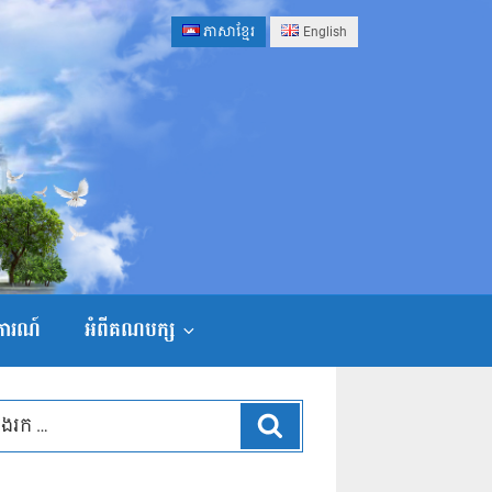
ភាសាខ្មែរ
English
ងការណ៍
អំពីគណបក្ស
ស្វែងរក