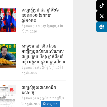
ទស្សវដ្តីប្រជាជន ឆ្នាំទី២៦
លេខ៣០២ ខែកក្កដា
ឆ្នាំ២០២៦
ថ្ងៃ​អង្គារ, 4 ខែ​
ចំនួនអាន ( 11.3k )
សីហា, 2026
សម្តេចតេជោ ហ៊ុន សែន
អញ្ជើញជួបសំណេះសំណាល
ជាមួយក្រុមប្រឹក្សា ថ្នាក់ដឹកនាំ
មន្ទីរ អង្គភាពក្នុងខេត្តព្រះវិហារ
ថ្ងៃ​សុក្រ, 10 ខែ​
ចំនួនអាន ( 4.3k )
កក្កដា, 2026
ពាក្យសុំចូលជាសមាជិក
គណបក្ស
ថ្ងៃ​ព្រហស្បតិ៍, 9
ចំនួនអាន ( 4.1k )
ខែ​កក្កដា, 2026
ទាញយក