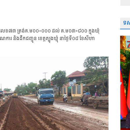
ទស្
តិលេខ៧៣ ត្រង់គ.ម០០+០០០ ដល់ គ.ម០៣+៨០០ ក្នុងឃុំ
រណការ និងដឹកជញ្ជូន ខេត្តត្បូងឃ្មុំ នាថ្ងៃទី០៨ ខែសីហា