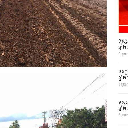
ទស្ស
ឆ្នា
ចំនួនអ
ទស្ស
ឆ្នា
ចំនួនអា
ទស្ស
ឆ្នា
ចំនួនអា