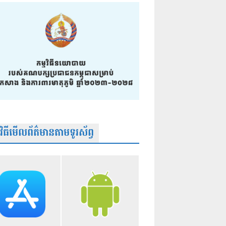
មវិធីមើលព័ត៌មានតាមទូរស័ព្វ