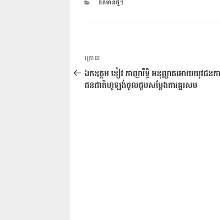
CATEGORIES
ពត៌មានថ្មីៗ
ការ​
អត្ថបទ
ក្រោយ
នាំទិស​
មុន
ឯកឧត្តម ខៀវ កាញារឹទ្ធិ អនុញ្ញាតអោយយុវជនកាយរ
ប្រកាស
ជនជាតិហូឡង់ចូលជួបសម្តែងការគួរសម