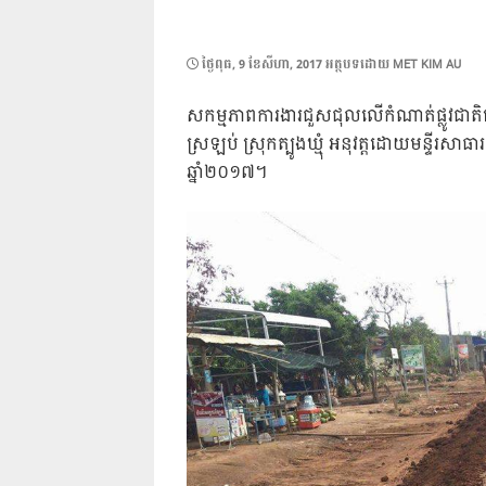
POSTED
ថ្ងៃ​ពុធ, 9 ខែ​សីហា, 2017
អត្ថបទដោយ
MET KIM AU
ON
សកម្មភាពការងារជួសជុលលើកំណាត់ផ្លូវជា
ស្រឡប់ ស្រុកត្បូងឃ្មុំ អនុវត្តដោយមន្ទីរសាធា
ឆ្នាំ២០១៧។