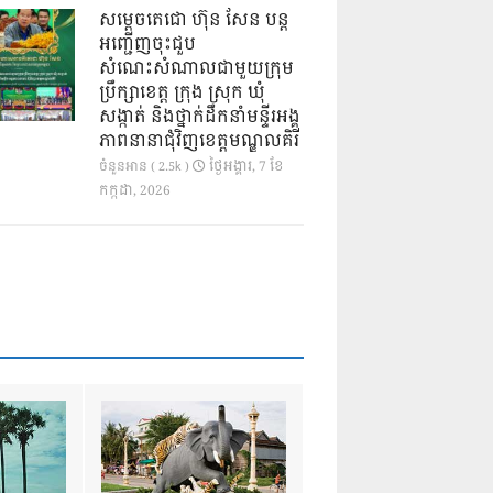
សម្តេចតេជោ ហ៊ុន សែន បន្ត
អញ្ជើញចុះជួប
សំណេះសំណាលជាមួយក្រុម
ប្រឹក្សាខេត្ត ក្រុង ស្រុក ឃុំ
សង្កាត់ និងថ្នាក់ដឹកនាំមន្ទីរអង្គ
ភាពនានាជុំវិញខេត្តមណ្ឌលគិរី
ថ្ងៃ​អង្គារ, 7 ខែ​
ចំនួនអាន ( 2.5k )
កក្កដា, 2026