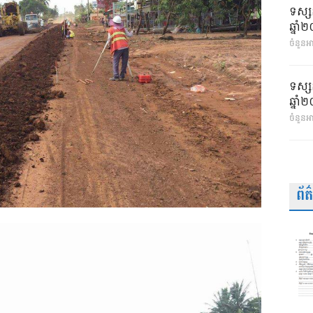
ទស្ស
ឆ្នា
ចំនួនអា
ទស្ស
ឆ្នា
ចំនួនអ
ព័