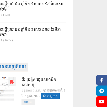
នាវដ្ដីប្រជាជន ឆ្នាំទី២៥ លេខ២៩៩ ខែមេសា
ំ២០២៦
ន ( 5.5k )
នាវដ្ដីប្រជាជន ឆ្នាំទី២៥ លេខ២៩៨ ខែមីនា
ំ២០២៦
ាន ( 10.2k )
ត៌មានពេញនិយម
ជីវប្រវត្តិសង្ខេបសមាជិក
គណបក្ស
ថ្ងៃ​ព្រហស្បតិ៍, 9
ចំនួនអាន ( 11.9k )
ខែ​កក្កដា, 2026
ទាញយក
104 KB