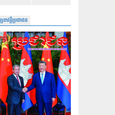
សនាវដ្តីប្រជាជន