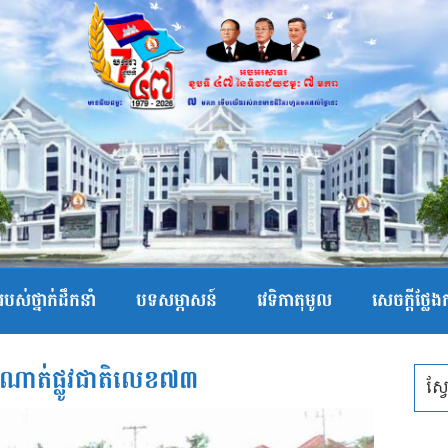
បស់ថ្នាក់ដឹកនាំ
បទសម្ភាសន៍
វេទិកាតុមូល
សេចក្ដីថ្លែ
ណាត់ផ្លូវជាតិលេខ៧៣