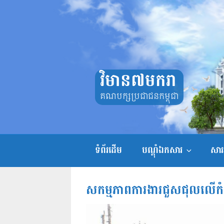
Skip
to
content
វិមាន៧មករា
គណបក្សប្រជាជនកម្ពុជា
ទំព័រដើម
បណ្តុំឯកសារ
សាររ
សកម្មភាពការងារជួសជុលលើកំ