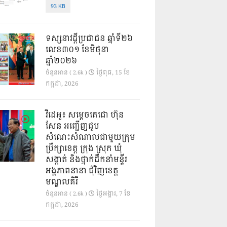
93 KB
ទស្សនាវដ្ដីប្រជាជន ឆ្នាំទី២៦
លេខ៣០១ ខែមិថុនា
ឆ្នាំ២០២៦
ថ្ងៃ​ពុធ, 15 ខែ​
ចំនួនអាន ( 2.6k )
កក្កដា, 2026
វីដេអូ៖ សម្តេចតេជោ ហ៊ុន
សែន អញ្ជើញជួប
សំណេះសំណាលជាមួយក្រុម
ប្រឹក្សាខេត្ត ក្រុង ស្រុក ឃុំ
សង្កាត់ និងថ្នាក់ដឹកនាំមន្ទីរ
អង្គភាពនានា ជុំវិញខេត្ត
មណ្ឌលគិរី
ថ្ងៃ​អង្គារ, 7 ខែ​
ចំនួនអាន ( 2.6k )
កក្កដា, 2026