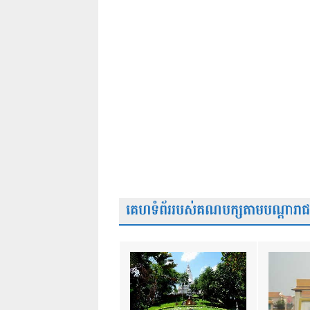
គេហទំព័ររបស់គណបក្សតាមបណ្តារាជធា