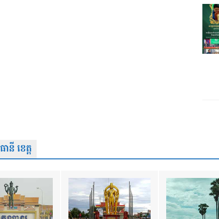
នី ខេត្ត