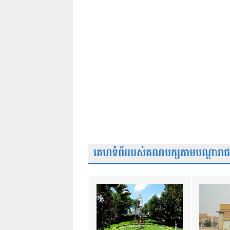
គេហទំព័ររបស់គណបក្សតាមបណ្តារាជធា