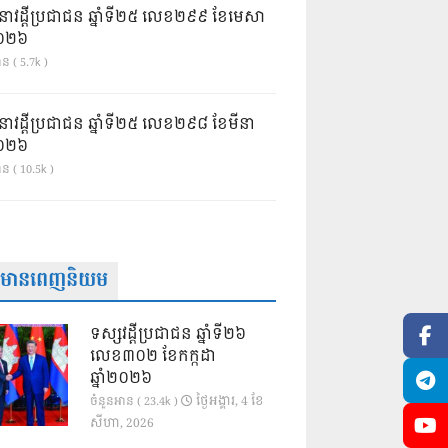
នាវដ្ដីប្រជាជន ឆ្នាំទី២៥ លេខ២៩៩ ខែមេសា
ំ២០២៦
ន ( 5.7k )
នាវដ្ដីប្រជាជន ឆ្នាំទី២៥ លេខ២៩៨ ខែមីនា
ំ២០២៦
ាន ( 10.5k )
ត៌មានពេញនិយម
ទស្សវដ្តីប្រជាជន ឆ្នាំទី២៦
លេខ៣០២ ខែកក្កដា
ឆ្នាំ២០២៦
ថ្ងៃ​អង្គារ, 4 ខែ​
ចំនួនអាន ( 23.4k )
សីហា, 2026