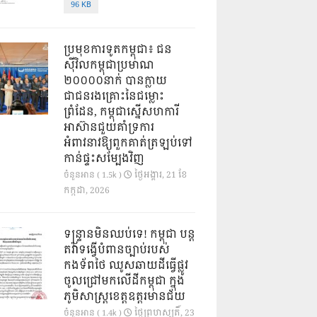
96 KB
ប្រមុខការទូតកម្ពុជា៖ ជន
ស៊ីវិលកម្ពុជាប្រមាណ
២០០០០នាក់ បានក្លាយ
ជាជនរងគ្រោះនៃជម្លោះ
ព្រំដែន, កម្ពុជាស្នើសហការី
អាស៊ានជួយគាំទ្រការ
អំពាវនាវឱ្យពួកគាត់ត្រឡប់ទៅ
កាន់ផ្ទះសម្បែងវិញ
ថ្ងៃ​អង្គារ, 21 ខែ​
ចំនួនអាន ( 1.5k )
កក្កដា, 2026
ទន្ទ្រានមិនឈប់ទេ! កម្ពុជា បន្ត
តវ៉ាទង្វើបំពានច្បាប់របស់
កងទ័ពថៃ ឈូសឆាយដីធ្វើផ្លូវ
ចូលជ្រៅមកលើដីកម្ពុជា ក្នុង
ភូមិសាស្ត្រខេត្តឧត្តរមានជ័យ
ថ្ងៃ​ព្រហស្បតិ៍, 23
ចំនួនអាន ( 1.4k )