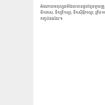
អំណោយមនុស្សធម៌ដែលបានផ្ដល់ជូនមួយគ្រួសា
មី១កេស, ទឹកត្រី១យួរ, ទឹកស៉ីអ៉ីវ១យួរ, ត្
កញ្ចប់ផងដែរ៕