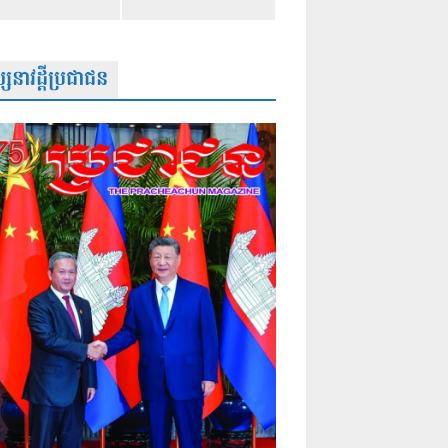
សនាវដ្តីប្រជាជន