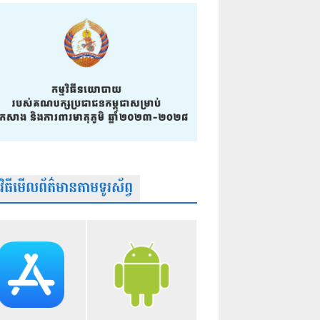
មវិធីមើលព័ត៌មានតាមទូរស័ព្វ