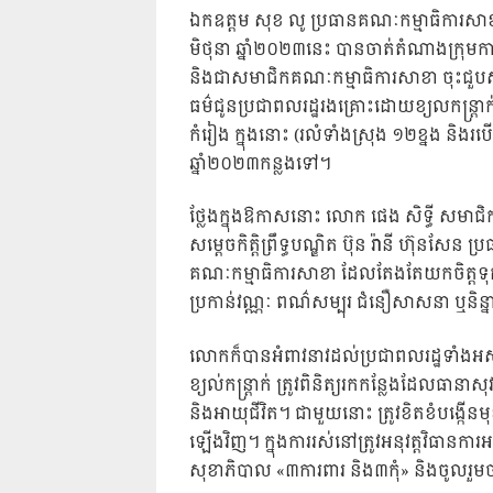
ឯកឧត្តម សុខ លូ ប្រធានគណៈកម្មាធិការសាខា
មិថុនា ឆ្នាំ២០២៣នេះ បានចាត់តំណាងក្រុមក
និងជាសមាជិកគណៈកម្មាធិការសាខា ចុះជ
ធម៌ជូនប្រជាពលរដ្ឋរងគ្រោះដោយខ្យលកន្ត្រាក់
កំរៀង ក្នុងនោះ (រលំទាំងស្រុង ១២ខ្នង និ
ឆ្នាំ២០២៣កន្លងទៅ។
ថ្លែងក្នុងឱកាសនោះ លោក ផេង សិទ្ធី សមាជិកគណ
សម្ដេចកិត្តិព្រឹទ្ធបណ្ឌិត ប៊ុន រ៉ានី ហ៊ុនស
គណៈកម្មាធិការសាខា ដែលតែងតែយកចិត្តទុកដាក
ប្រកាន់វណ្ណៈ ពណ៌សម្បុរ ជំនឿសាសនា ឬន
លោកក៏បានអំពាវនាវដល់ប្រជាពលរដ្ឋទាំងអស់ឲ្យ
ខ្យល់កន្ត្រាក់ ត្រូវពិនិត្យរកកន្លែងដែលធានាស
និងអាយុជីវិត។ ជាមួយនោះ ត្រូវខិតខំបង្កើនមុខ
ឡើងវិញ។ ក្នុងការរស់នៅត្រូវអនុវត្តវិធានការ
សុខាភិបាល «៣ការពារ និង៣កុំ» និងចូលរួមចាក