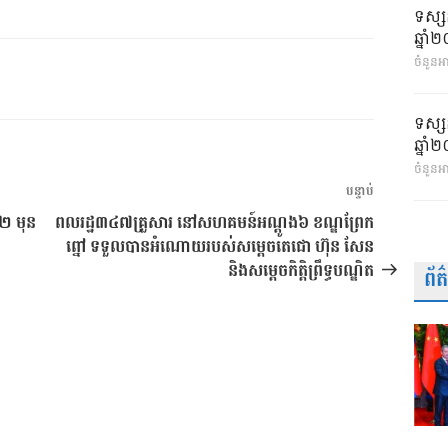
ទស្ស
ឆ្នា
ចំនួនអា
ទស្ស
ឆ្នា
ចំនួនអ
អត្ថបទ
បន្ទាប់
បន្ទាប់
១២ មុន
ពលរដ្ឋ៣៤៧គ្រួសារ នៅសហគមន៍អណ្ដូង៦ ខណ្ឌព្រែក
ព្នៅ ទទួលបានអំណោយរបស់សម្ដេចតេជោ ហ៊ុន សែន
និងសម្ដេចកិត្តិព្រឹទ្ធបណ្ឌិត
ព័