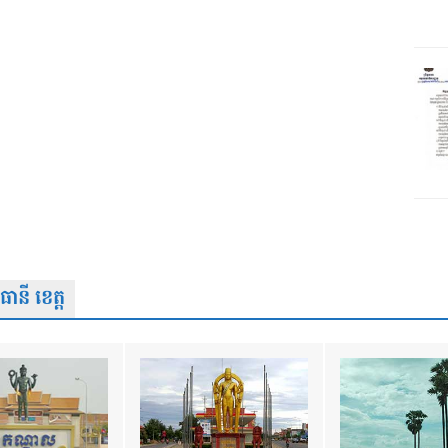
នី ខេត្ត