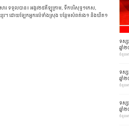
រ ទទួលបាន៖ អង្ករ២៥គីឡូក្រាម, ទឹកបរិសុទ្ធ១កេស,
រីខ១យួរ។ ដោយឡែកអ្នករលំទាំងស្រុង បន្ថែមសំពត់រង១ និងឃីត១
ទស្ស
ឆ្នា
ចំនួនអ
ទស្ស
ឆ្នា
ចំនួនអា
ទស្ស
ឆ្នា
ចំនួនអា