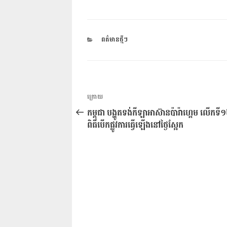
CATEGORIES
ពត៌មានថ្មីៗ
ការ​
អត្ថបទ
ក្រោយ
នាំទិស​
មុន
កម្ពុជា បង្ហូតទង់កីឡាអាស៊ានប៉ារ៉ាហ្គេម លើកទី
ប្រកាស
ពិធីបើកផ្លូវការធ្វើឡើងនៅថ្ងៃស្អែក