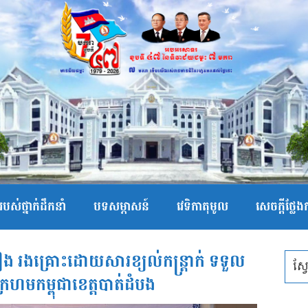
បស់ថ្នាក់ដឹកនាំ
បទសម្ភាសន៍
វេទិកាតុមូល
សេចក្ដីថ្លែ
ៀង រងគ្រោះដោយសារខ្យល់កន្ដ្រាក់ ទទួល
មកម្ពុជាខេត្តបាត់ដំបង