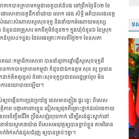
កាកបាទក្រហមកម្ពុជាខេត្តបាត់ដំបង នៅព្រឹកថ្ងៃទី០២ ខែ
ារងារសាខាខេត្តដឹកនាំដោយ លោក ផេង សិទ្ធី អភិបាលរងខេត្ត
ួបសំណេះសំណាលសួរសុខទុក្ខ និងនាំយកអំណោយមនុស្ស
ទស្
 ចំនួន៥៣គ្រួសារ មកពីភូមិចំនួន២១ ក្នុងឃុំចំនួន៦ នៃស្រុក
ងរបើកដំបូល៤១ខ្នង) ដែលរងគ្រោះកាលពីថ្ងៃ២១ ខែឧសភា
ៈកម្មាធិការសាខា បាននាំនូវការផ្ដាំផ្ញើសួរសុខទុក្ខពី
ែន ប្រធានកាកបាទក្រហមកម្ពុជា ក៏ដូចជាឯកឧត្តម សុខ លូ ប្រធាន
់គិតគូរខ្ពស់ ចំពោះសុខទុក្ខប្រជាពលរដ្ឋគ្រប់រូប មិន
ិន្នាការនយោបាយឡើយ។
បង្កើនការប្រុងប្រយ័ត្ន ពេលមានភ្លៀង ផ្គរ រន្ទះ ពិសេស
ុវត្ថិភាព បង្ការការពារខ្លួន ជៀសឲ្យផុតពីគ្រោះថ្នាក់ដល់រាងកាយ
របរចិញ្ចឹមជីវិត ប្រឹងសន្សំលុយកាក់ ដើម្បីសង់ផ្ទះស្នាក់នៅ
អនាម័យស្អាត៣យ៉ាង ពិសេសអនុវត្តឲ្យបានខ្ជាប់ខ្ជួន តាមវិធាន
់វ៉ាក់សាំងដូសជំរុញ ឲ្យបានគ្រប់ៗគ្នា។