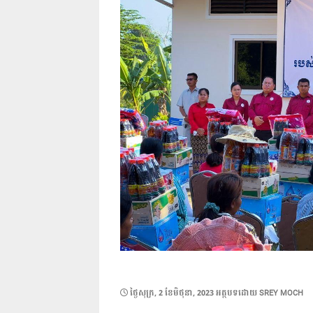
POSTED
ថ្ងៃ​សុក្រ, 2 ខែ​មិថុនា, 2023
អត្ថបទដោយ
SREY MOCH
ON