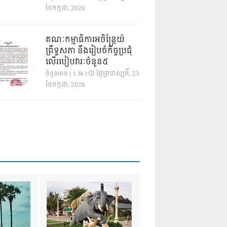
ខែ​កក្កដា, 2026
គណៈកម្មាធិការអចិន្ត្រៃយ៍
ព្រឹទ្ធសភា នឹងរៀបចំកិច្ចប្រជុំ
លើរបៀបវារៈចំនួន៥
ថ្ងៃ​ព្រហស្បតិ៍, 23
ចំនួនអាន ( 1.3k )
ខែ​កក្កដា, 2026