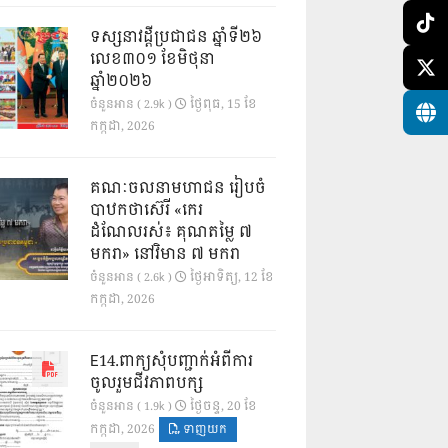
ទស្សនាវដ្ដីប្រជាជន ឆ្នាំទី២៦
លេខ៣០១ ខែមិថុនា
ឆ្នាំ២០២៦
ថ្ងៃ​ពុធ, 15 ខែ​
ចំនួនអាន ( 2.9k )
កក្កដា, 2026
គណៈចលនាមហាជន រៀបចំ
បាឋកថាស៊េរី «កេរ
ដំណែលរស់៖ គុណតម្លៃ ៧
មករា» នៅវិមាន ៧ មករា
ថ្ងៃ​អាទិត្យ, 12 ខែ​
ចំនួនអាន ( 2.6k )
កក្កដា, 2026
E14.ពាក្យសុំបញ្ជាក់អំពីការ
ចូលរួមជីវភាពបក្ស
ថ្ងៃ​ចន្ទ, 20 ខែ​
ចំនួនអាន ( 1.9k )
កក្កដា, 2026
ទាញយក