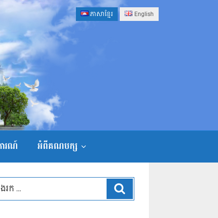
ភាសាខ្មែរ
English
ងការណ៍
អំពីគណបក្ស
ស្វែងរក