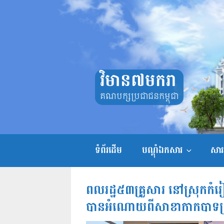
Skip
to
content
វិមាន៧មករា
គណបក្សប្រជាជនកម្ពុជា
ទំព័រដើម
បណ្តុំឯកសារ
សាររ
ពលរដ្ឋ៥៣គ្រួសារ នៅស្រុកកំរ
បានអំណោយពីសាខាកាកបាទក្រហ