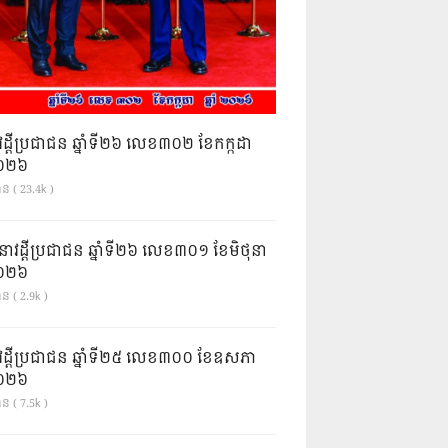
វដ្តីប្រជាជន ឆ្នាំទី២៦ លេខ៣០២ ខែកក្កដា
ំ២០២៦
ាន ( 23.4k )
នាវដ្ដីប្រជាជន ឆ្នាំទី២៦ លេខ៣០១ ខែមិថុនា
ំ២០២៦
ន ( 2.9k )
វដ្តីប្រជាជន ឆ្នាំទី២៥ លេខ៣០០ ខែឧសភា
ំ២០២៦
ន ( 7.5k )