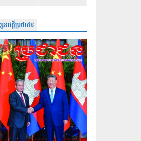
សនាវដ្តីប្រជាជន