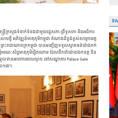
ទស្
ន្រ្តីក្រសួងទំនាក់ទំនងជាមួយរដ្ឋសភា-ព្រឹទ្ធសភា និងអធិការ
សាមគ្គី អភិវឌ្ឍន៍មាតុភូមិកម្ពុជា តំណាងដ៏ខ្ពង់ខ្ពស់សម្តេចអគ្គ
ៃព្រះរាជាណាចក្រកម្ពុជា បានអញ្ជើញទទួលស្វាគមន៍យ៉ាងកក់
ជ្ឈឹមរណៈសិរ្សមាតុភូមិវៀតណាម ដែលដឹកនាំដោយឯកឧត្ត ជិន
ៀងទទួលទានអារហារពេលល្ងាច នៅសណ្ឋាគារ Palace Gate
ាំ២០១៧។