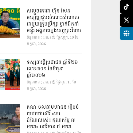
សម្តេចតេជោ ហ៊ុន សែន
អញ្ជើញជួបសំណេះសំណាល
ជាមួយក្រុមប្រឹក្សា ថ្នាក់ដឹកនាំ
មន្ទីរ អង្គភាពក្នុងខេត្តព្រះវិហារ
ថ្ងៃ​សុក្រ, 10 ខែ​
ចំនួនអាន ( 4.9k )
កក្កដា, 2026
ទស្សនាវដ្ដីប្រជាជន ឆ្នាំទី២៦
លេខ៣០១ ខែមិថុនា
ឆ្នាំ២០២៦
ថ្ងៃ​ពុធ, 15 ខែ​
ចំនួនអាន ( 2.8k )
កក្កដា, 2026
គណៈចលនាមហាជន រៀបចំ
បាឋកថាស៊េរី «កេរ
ដំណែលរស់៖ គុណតម្លៃ ៧
មករា» នៅវិមាន ៧ មករា