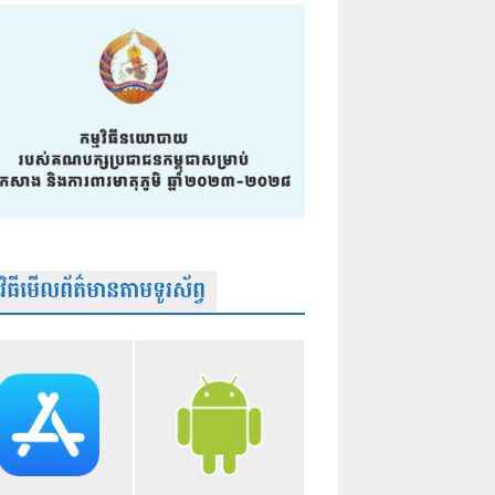
មវិធីមើលព័ត៌មានតាមទូរស័ព្វ