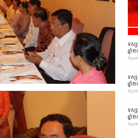
ទស្ស
ឆ្នា
ចំនួនអ
ទស្ស
ឆ្នា
ចំនួនអា
ទស្ស
ឆ្នា
ចំនួនអា