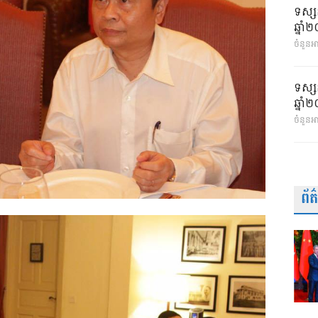
ទស្ស
ឆ្នា
ចំនួនអា
ទស្ស
ឆ្នា
ចំនួនអ
ព័