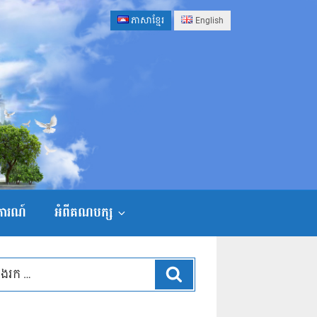
ភាសាខ្មែរ
English
ងការណ៍
អំពីគណបក្ស
ស្វែងរក