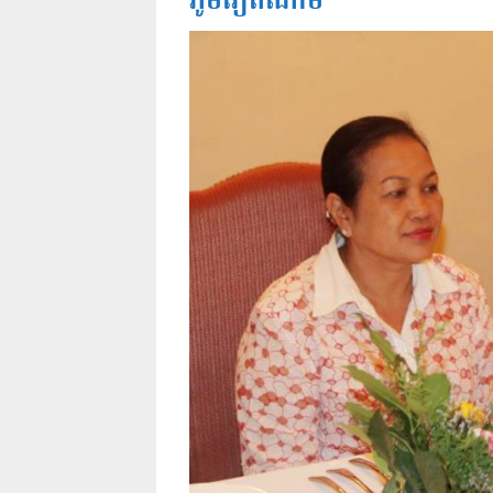
ភូមិវៀតណាម