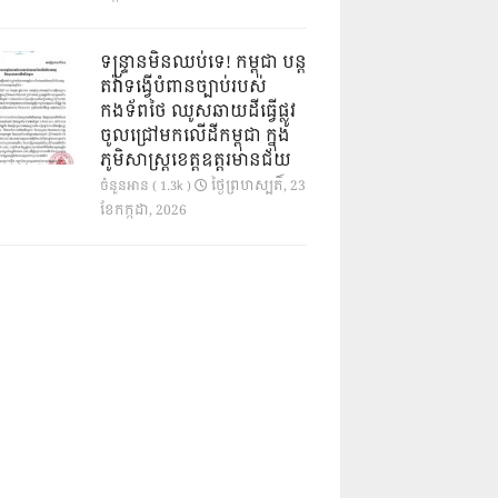
ទន្ទ្រានមិនឈប់ទេ! កម្ពុជា បន្ត
តវ៉ាទង្វើបំពានច្បាប់របស់
កងទ័ពថៃ ឈូសឆាយដីធ្វើផ្លូវ
ចូលជ្រៅមកលើដីកម្ពុជា ក្នុង
ភូមិសាស្ត្រខេត្តឧត្តរមានជ័យ
ថ្ងៃ​ព្រហស្បតិ៍, 23
ចំនួនអាន ( 1.3k )
ខែ​កក្កដា, 2026