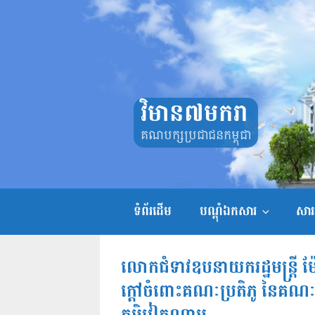
Skip
to
content
វិមាន៧មករា
គណបក្សប្រជាជនកម្ពុជា
ទំព័រដើម
បណ្តុំឯកសារ
សាររ
លោកជំទាវឧបនាយករដ្ឋមន្ត្រី 
ក្តៅចំពោះគណៈប្រតិភូ នៃគណៈកម