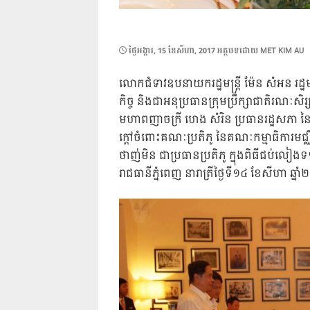
POSTED
ថ្ងៃ​អង្គារ, 15 ខែ​សីហា, 2017
អត្ថបទដោយ
MET KIM AU
ON
លោកជំទាវឧបនាយករដ្ឋមន្ត្រី ម៉ែន សំអន រដ្ឋម
កិច្ច និងជាអនុប្រធានក្រុមប្រឹក្សាជាតិរណៈសិរ្ស
មហាពញាចក្រី ហេង សំរិន ប្រធានរដ្ឋសភា ន
ក្តៅចំពោះគណៈប្រតិភូ នៃគណៈកម្មាធិការម
ថាញ់មិន ជាប្រធានប្រតិភូ ក្នុងពិធីជប់ល
រាជធានីភ្នំពេញ នារាត្រីថ្ងៃទី១៤ ខែសីហា ឆ្ន