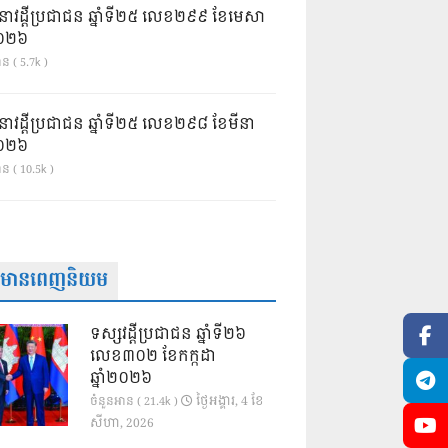
នាវដ្ដីប្រជាជន ឆ្នាំទី២៥ លេខ២៩៩ ខែមេសា
ំ២០២៦
ន ( 5.7k )
នាវដ្ដីប្រជាជន ឆ្នាំទី២៥ លេខ២៩៨ ខែមីនា
ំ២០២៦
ាន ( 10.5k )
ត៌មានពេញនិយម
ទស្សវដ្តីប្រជាជន ឆ្នាំទី២៦
លេខ៣០២ ខែកក្កដា
ឆ្នាំ២០២៦
ថ្ងៃ​អង្គារ, 4 ខែ​
ចំនួនអាន ( 21.4k )
សីហា, 2026