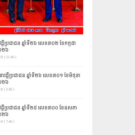
វដ្តីប្រជាជន ឆ្នាំទី២៦ លេខ៣០២ ខែកក្កដា
ំ២០២៦
ាន ( 21.4k )
នាវដ្ដីប្រជាជន ឆ្នាំទី២៦ លេខ៣០១ ខែមិថុនា
ំ២០២៦
ន ( 2.8k )
វដ្តីប្រជាជន ឆ្នាំទី២៥ លេខ៣០០ ខែឧសភា
ំ២០២៦
ន ( 7.4k )