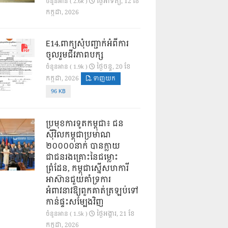
ថ្ងៃ​អាទិត្យ, 12 ខែ​
ចំនួនអាន ( 2.6k )
កក្កដា, 2026
E14.ពាក្យសុំបញ្ជាក់អំពីការ
ចូលរួមជីវភាពបក្ស
ថ្ងៃ​ចន្ទ, 20 ខែ​
ចំនួនអាន ( 1.9k )
កក្កដា, 2026
ទាញយក
96 KB
ប្រមុខការទូតកម្ពុជា៖ ជន
ស៊ីវិលកម្ពុជាប្រមាណ
២០០០០នាក់ បានក្លាយ
ជាជនរងគ្រោះនៃជម្លោះ
ព្រំដែន, កម្ពុជាស្នើសហការី
អាស៊ានជួយគាំទ្រការ
អំពាវនាវឱ្យពួកគាត់ត្រឡប់ទៅ
កាន់ផ្ទះសម្បែងវិញ
ថ្ងៃ​អង្គារ, 21 ខែ​
ចំនួនអាន ( 1.5k )
កក្កដា, 2026