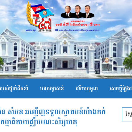
បស់ថ្នាក់ដឹកនាំ
បទសម្ភាសន៍
វេទិកាតុមូល
សេចក្ដីថ្លែ
ម៉ែន សំអន អញ្ជើញទទួលស្វាគមន៍យ៉ាងកក់
្មាធិការមជ្ឈឹមរណៈសិរ្សមាតុ