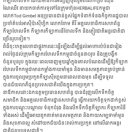
កីឡាហែលទឹក ដោយមានការអញ្ជើញចូលរួមពីលោកស្រី ឈុន
ណៃឈីវ នាយកចាត់ការទូទៅនៃក្រុមហ៊ុនHERBALIFEកម្ពុជា
លោកTod Gimbel អនុប្រធានជាន់ខ្ពស់ផ្នែកទំនាក់ទំនងកិច្ចការរដ្ឋបាល
ប្រចាំតំបន់អាស៊ីប៉ាស៊ីហ្វិក លោកហែម គិរី អគ្គលេខាធិការសហព័ន្ធ
កីឡាហែលទឹក កីឡាករកីឡាការនីហែលទឹក និងភ្ញៀវជាតិអន្តរជាតិជា
ច្រើនរូបទៀត។
ពិធីចុះហត្ថលេខាជាផ្លូវការនេះធ្វើឡើងដើម្បីផ្តល់អាហារបំប៉នជារៀង
រាល់ថ្ងៃដល់ក្រុមកីឡាករហែលទឹកកម្ពុជាចំនួន៣០រូប និងគ្រូបង្វឹក
ចំនួនបួនរូប ក្នុងរយៈពេលពេញមួយឆ្នាំក្នុងគោលបំណងដើម្បីឱ្យកីឡាក
រហែលទឹកកម្ពុជាមានកម្លាំងកាយមាំមួន និងមានសមត្ថភាពគ្រប់គ្រាន់
ក្នុងការចូលរួមប្រកួតកីឡាស៊ីហ្គេមនាពេលខាងមុខ ដើម្បីទទួល
បានជ័យលាភីជូនប្រទេសជាតិយើងក្នុងការប្រកួត។
នាឪកាសនោះឯកឧត្តមប្រធានសហព័ន្ធ បានជំរុញលើកទឹកចិត្ត
សមាជិក និងអគ្គលេខាធិការដ្ឋានសហព័ន្ធ ធ្វើការយកចិត្តទុកដាក់ខ្ពស់
ក្នុងការបណ្តុះបណ្តាល ទំនុកបំរុង និងលើកទឹកចិត្តកីឡាករ កីឡាការិនី
ទាំងអស់ ដើម្បីអោយពួកគាត់មានសមត្ថភាព និងកាយសម្បទាមាំមួន
និងសុខភាពល្អ សំដៅយកជ័យជំនះរាល់ការប្រកួត នៅលើឆាកអន្តរ
ជាតិជូនប្រទេសជាតិ។