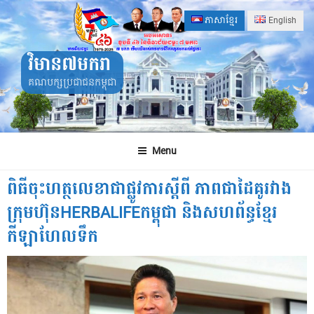
Skip
ភាសាខ្មែរ
English
to
content
វិមាន៧មករា
គណបក្សប្រជាជនកម្ពុជា
Menu
ពិធីចុះហត្ថលេខាជាផ្លូវការស្តីពី ភាពជាដៃគូរវាង
ក្រុមហ៊ុនHERBALIFEកម្ពុជា និងសហព័ន្ធខ្មែរ
កីឡាហែលទឹក