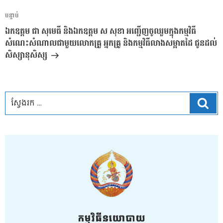
អត្ថបទ
បន្ទាប់
បន្ទាប់
ឯកឧត្តម ជា សុមេធី និងឯកឧត្តម ស សុខា អញ្ជើញចូលរួមក្នុងកម្មវិធី
សំណេះសំណាលជាមួយលោកគ្រួ អ្នកគ្រូ និងកម្មវិធីលាងសម្អាតដៃ ជូនដល់
សិស្សានុសិស្ស
ស្វែ