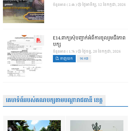
ថ្ងៃ​អាទិត្យ, 12 ខែ​កក្កដា, 2026
ចំនួនអាន ( 2.4k )
E14.ពាក្យសុំបញ្ជាក់អំពីការចូលរួមជីវភាព
បក្ស
ថ្ងៃ​ចន្ទ, 20 ខែ​កក្កដា, 2026
ចំនួនអាន ( 1.7k )
ទាញយក
96 KB
គេហទំព័ររបស់គណបក្សតាមបណ្តារាជធានី ខេត្ត