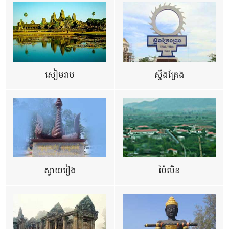
សៀមរាប
ស្ទឹងត្រែង
ស្វាយរៀង
ប៉ៃលិន