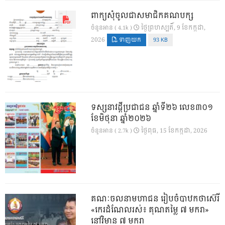
ពាក្យសុំចូលជាសមាជិកគណបក្ស
ថ្ងៃ​ព្រហស្បតិ៍, 9 ខែ​កក្កដា,
ចំនួនអាន ( 4.1k )
2026
ទាញយក
93 KB
ទស្សនាវដ្ដីប្រជាជន ឆ្នាំទី២៦ លេខ៣០១
ខែមិថុនា ឆ្នាំ២០២៦
ថ្ងៃ​ពុធ, 15 ខែ​កក្កដា, 2026
ចំនួនអាន ( 2.7k )
គណៈចលនាមហាជន រៀបចំបាឋកថាស៊េរី
«កេរដំណែលរស់៖ គុណតម្លៃ ៧ មករា»
នៅវិមាន ៧ មករា