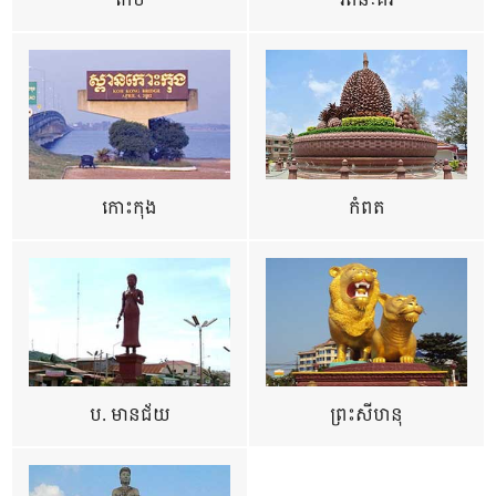
កែប
រតនៈគីរី
កោះកុង
កំពត
ប. មានជ័យ
ព្រះសីហនុ