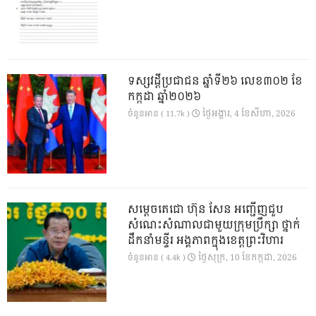
ទស្សវដ្តីប្រជាជន ឆ្នាំទី២៦ លេខ៣០២ ខែ
កក្កដា ឆ្នាំ២០២៦
ថ្ងៃ​អង្គារ, 4 ខែ​សីហា, 2026
ចំនួនអាន ( 11.7k )
សម្តេចតេជោ ហ៊ុន សែន អញ្ជើញជួប
សំណេះសំណាលជាមួយក្រុមប្រឹក្សា ថ្នាក់
ដឹកនាំមន្ទីរ អង្គភាពក្នុងខេត្តព្រះវិហារ
ថ្ងៃ​សុក្រ, 10 ខែ​កក្កដា, 2026
ចំនួនអាន ( 4.4k )