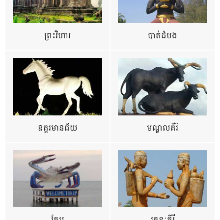
ព្រះវិហារ
បាត់ដំបង
ឧត្ដរមានជ័យ
មណ្ឌលគីរី