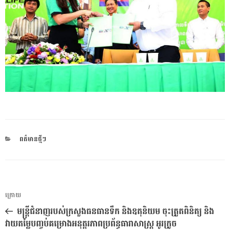
CATEGORIES
ពត៌មានថ្មីៗ
ការ​
អត្ថបទ
ក្រោយ
នាំទិស​
មុន
មន្ត្រីជំនាញរបស់ក្រសួងធនធានទឹក និងឧតុនិយម ចុះត្រួតពិនិត្យ និង
ប្រកាស
វាយតម្លៃបញ្ចប់គម្រោងអនុត្តរភាពប្រព័ន្ធធារាសាស្ត្រ អូរក្រូច