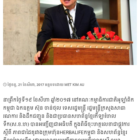
POSTED
ថ្ងៃ​ចន្ទ, 21 ខែ​សីហា, 2017
អត្ថបទដោយ
MET KIM AU
ON
នាព្រឹកថ្ងៃទី១៩ ខែសីហា ឆ្នាំ២០១៧ នៅគណៈកម្មាធិការជាតិអូឡាំពិក
កម្ពុជា ឯកឧត្តម ស៊ុន ចាន់ថុល ទេសរដ្ឋមន្ត្រី រដ្ឋមន្ត្រីក្រសួងសាធា
រណការ និងដឹកជញ្ជូន និងជាប្រធានសហព័ន្ធខ្មែរកីឡាហែល
ទឹក(ស.ខ.ហ) បានអញ្ជើញជាអធិបតី ក្នុងពិធីចុះហត្ថលេខាជាផ្លូវការ
ស្តីពី ភាពជាដៃគូរវាងក្រុមហ៊ុនHERBALIFEកម្ពុជា និងសហព័ន្ធខ្មែរ