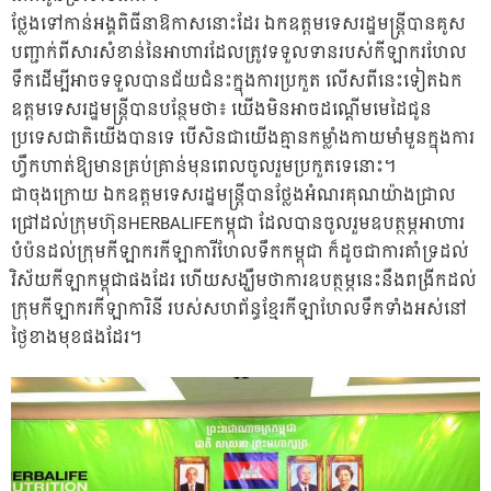
ថ្លែងទៅកាន់អង្គពិធីនាឱកាសនោះដែរ ឯកឧត្តមទេសរដ្ឋមន្ត្រីបានគូស
បញ្ជាក់ពីសារសំខាន់នៃអាហារដែលត្រូវទទួលទានរបស់កីឡាករហែល
ទឹកដើម្បីអាចទទួលបានជ័យជំនះក្នុងការប្រកួត លើសពីនេះទៀតឯក
ឧត្តមទេសរដ្ឋមន្ត្រីបានបន្ថែមថា៖ យើងមិនអាចដណ្តើមមេដៃជូន
ប្រទេសជាតិយើងបានទេ បើសិនជាយើងគ្មានកម្លាំងកាយមាំមួនក្នុងការ
ហ្វឹកហាត់ឱ្យមានគ្រប់គ្រាន់មុនពេលចូលរួមប្រកួតទេនោះ។
ជាចុងក្រោយ ឯកឧត្តមទេសរដ្ឋមន្ត្រីបានថ្លែងអំណរគុណយ៉ាងជ្រាល
ជ្រៅដល់ក្រុមហ៊ុនHERBALIFEកម្ពុជា ដែលបានចូលរួមឧបត្ថម្ភអាហារ
បំប៉នដល់ក្រុមកីឡាករកីឡាការីហែលទឹកកម្ពុជា ក៏ដូចជាការគាំទ្រដល់
វិស័យកីឡាកម្ពុជាផងដែរ ហើយសង្ឃឹមថាការឧបត្ថម្ភនេះនឹងពង្រីកដល់
ក្រុមកីឡាករកីឡាការិនី របស់សហព័ន្ធខ្មែរកីឡាហែលទឹកទាំងអស់នៅ
ថ្ងៃខាងមុខផងដែរ។