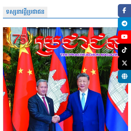
ទស្សនាវដ្តីប្រជាជន