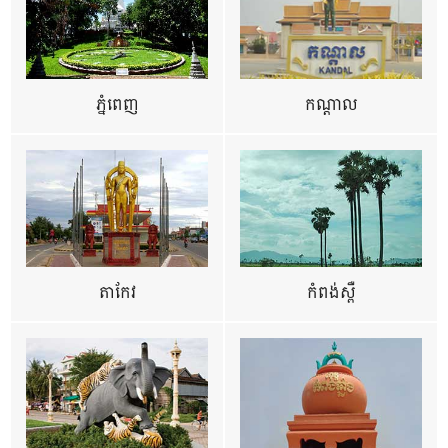
ភ្នំពេញ
កណ្តាល
តាកែវ
កំពង់ស្ពឺ