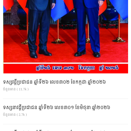
ទស្សវដ្តីប្រជាជន ឆ្នាំទី២៦ លេខ៣០២ ខែកក្កដា ឆ្នាំ២០២៦
ចំនួនអាន ( 11.7k )
ទស្សនាវដ្ដីប្រជាជន ឆ្នាំទី២៦ លេខ៣០១ ខែមិថុនា ឆ្នាំ២០២៦
ចំនួនអាន ( 2.7k )