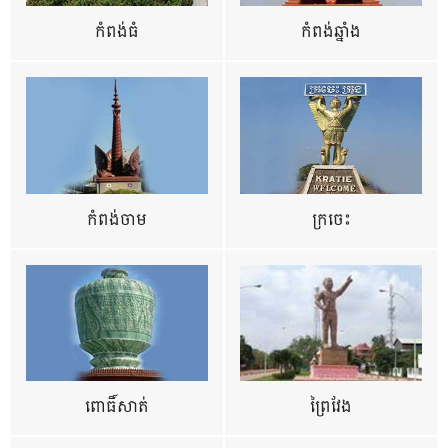
កំពង់ធំ
កំពង់ឆ្នាំង
កំពង់ចាម
ក្រចេះ
ពោធិ៍សាត់
ព្រៃវែង