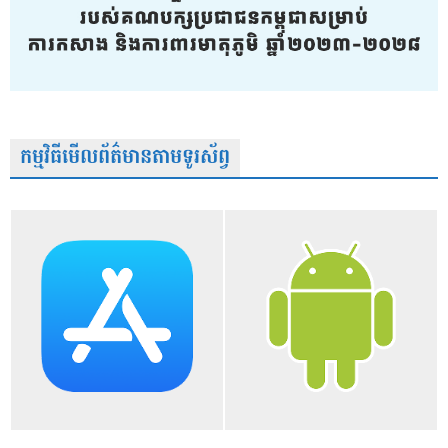
កម្មវិធីមើលព័ត៌មានតាមទូរស័ព្វ