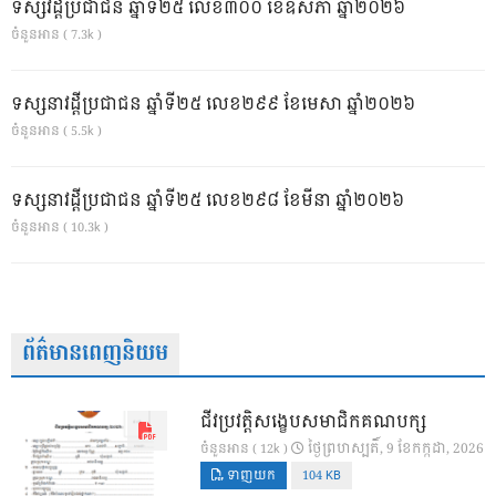
ទស្សវដ្តីប្រជាជន ឆ្នាំទី២៥ លេខ៣០០ ខែឧសភា ឆ្នាំ២០២៦
ចំនួនអាន ( 7.3k )
ទស្សនាវដ្ដីប្រជាជន ឆ្នាំទី២៥ លេខ២៩៩ ខែមេសា ឆ្នាំ២០២៦
ចំនួនអាន ( 5.5k )
ទស្សនាវដ្ដីប្រជាជន ឆ្នាំទី២៥ លេខ២៩៨ ខែមីនា ឆ្នាំ២០២៦
ចំនួនអាន ( 10.3k )
ព័ត៌មានពេញនិយម
ជីវប្រវត្តិសង្ខេបសមាជិកគណបក្ស
ថ្ងៃ​ព្រហស្បតិ៍, 9 ខែ​កក្កដា, 2026
ចំនួនអាន ( 12k )
ទាញយក
104 KB