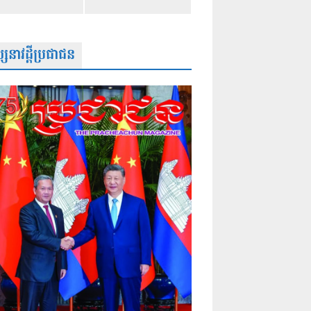
សនាវដ្តីប្រជាជន