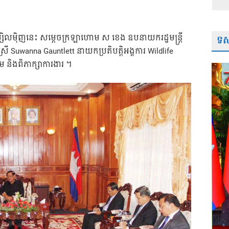
សិលម៉ិញនេះ សម្តេចក្រឡាហោម ស ខេង ឧបនាយករដ្ឋមន្រ្តី
ទស្
ស្រី Suwanna Gauntlett នាយកប្រតិបត្តិអង្គការ Wildlife
 និងពិភាក្សាការងារ ។