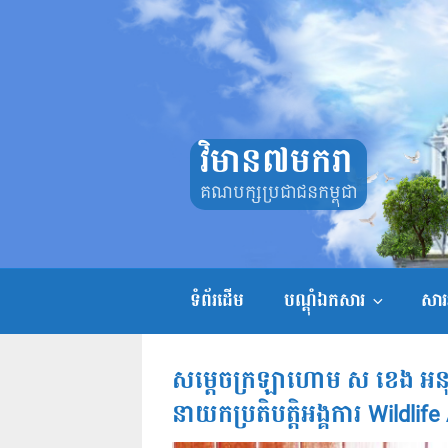
Skip
to
content
វិមាន៧មករា
គណបក្សប្រជាជនកម្ពុជា
ទំព័រដើម
បណ្តុំឯកសារ
សាររ
សម្តេចក្រឡាហោម ស ខេង អនុញ
នាយកប្រតិបត្តិអង្គការ Wildli