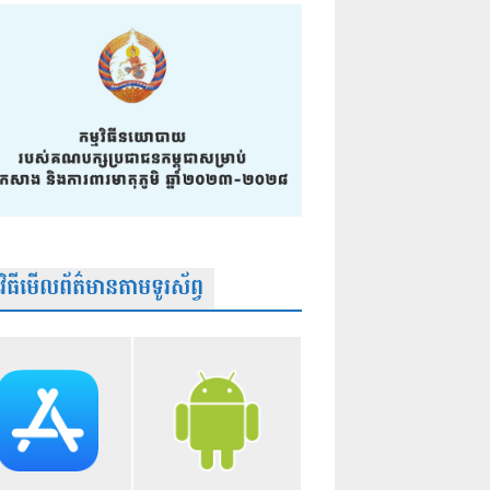
មវិធីមើលព័ត៌មានតាមទូរស័ព្វ