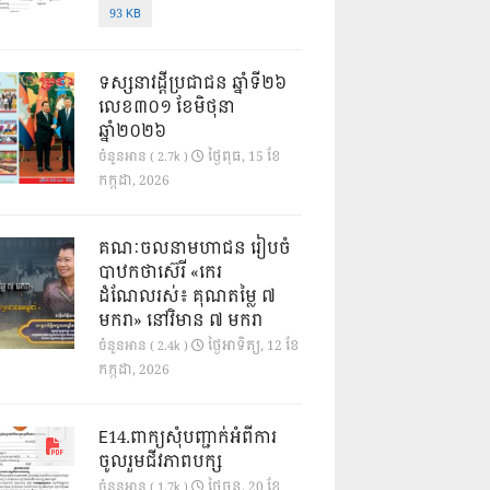
93 KB
ទស្សនាវដ្ដីប្រជាជន ឆ្នាំទី២៦
លេខ៣០១ ខែមិថុនា
ឆ្នាំ២០២៦
ថ្ងៃ​ពុធ, 15 ខែ​
ចំនួនអាន ( 2.7k )
កក្កដា, 2026
គណៈចលនាមហាជន រៀបចំ
បាឋកថាស៊េរី «កេរ
ដំណែលរស់៖ គុណតម្លៃ ៧
មករា» នៅវិមាន ៧ មករា
ថ្ងៃ​អាទិត្យ, 12 ខែ​
ចំនួនអាន ( 2.4k )
កក្កដា, 2026
E14.ពាក្យសុំបញ្ជាក់អំពីការ
ចូលរួមជីវភាពបក្ស
ថ្ងៃ​ចន្ទ, 20 ខែ​
ចំនួនអាន ( 1.7k )