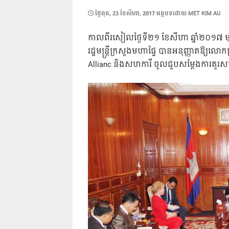
POSTED
ថ្ងៃ​ពុធ, 23 ខែ​សីហា, 2017
អត្ថបទដោយ
MET KIM AU
ON
កាលពីរសៀលថ្ងៃទី២១ ខែសីហា ឆ្នាំ២០១៧ ម្
រដ្ឋមន្រ្តីក្រសួងមហាផ្ទៃ បានអនុញ្ញាតឱ្យលោក
Allianc និងសហការី ចូលជួបសម្តែងការគួរសម