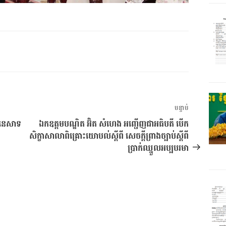
អត្ថបទ
បន្ទាប់
បន្ទាប់
ិងនេសាទ
ឯកឧត្តមបណ្ឌិត អ៊ិត សំហេង អញ្ជើញជាអធិបតី បើក
សិក្ខាសាលាពិគ្រោះយោបល់ស្តីពី សេចក្តីព្រាងច្បាប់ស្តីពី
ប្រាក់ឈ្នួលអប្បបរមា