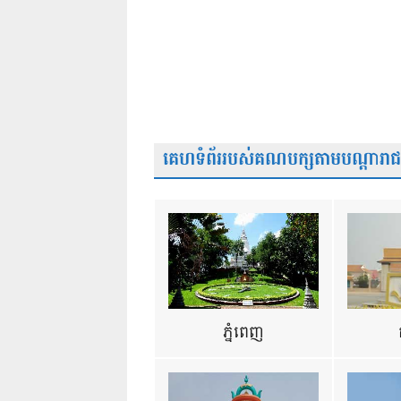
គេហទំព័ររបស់គណបក្សតាមបណ្តារាជធា
ភ្នំពេញ