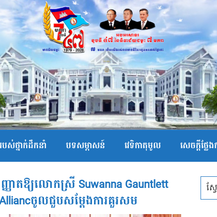
បស់ថ្នាក់ដឹកនាំ
បទសម្ភាសន៍
វេទិកាតុមូល
សេចក្ដីថ្លែ
្ញាតឱ្យលោកស្រី Suwanna Gauntlett
fe Alliancចូលជួបសម្តែងការគួរសម