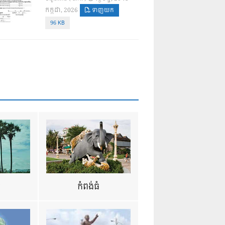
កក្កដា, 2026
ទាញយក
96 KB
ឺ
កំពង់ធំ