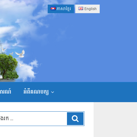
ភាសាខ្មែរ
English
ងការណ៍
អំពីគណបក្ស
ស្វែងរក