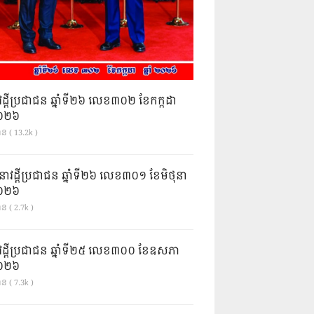
វដ្តីប្រជាជន ឆ្នាំទី២៦ លេខ៣០២ ខែកក្កដា
ំ២០២៦
ាន ( 13.2k )
នាវដ្ដីប្រជាជន ឆ្នាំទី២៦ លេខ៣០១ ខែមិថុនា
ំ២០២៦
ន ( 2.7k )
វដ្តីប្រជាជន ឆ្នាំទី២៥ លេខ៣០០ ខែឧសភា
ំ២០២៦
ន ( 7.3k )