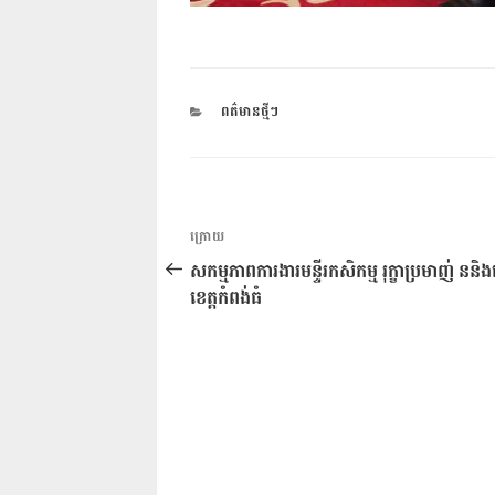
CATEGORIES
ពត៌មានថ្មីៗ
ការ​
អត្ថបទ
ក្រោយ
នាំទិស​
មុន
សកម្មភាពការងារមន្ទីរកសិកម្ម រុក្ខាប្រមាញ់ នន
ប្រកាស
ខេត្តកំពង់ធំ