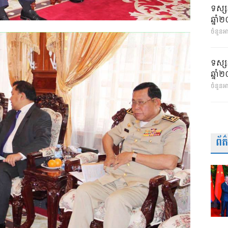
ទស្ស
ឆ្នា
ចំនួនអា
ទស្ស
ឆ្នា
ចំនួនអ
ព័