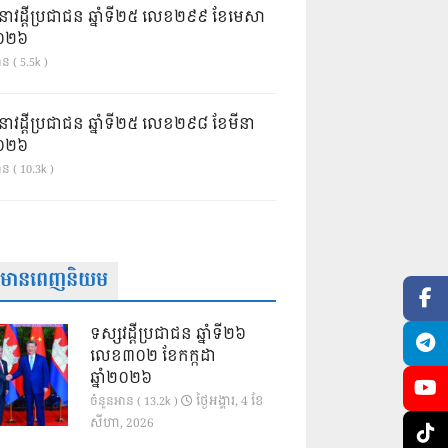
នាវដ្ដីប្រជាជន ឆ្នាំទី២៥ លេខ២៩៩ ខែមេសា
ំ២០២៦
ន ( 5.5k )
នាវដ្ដីប្រជាជន ឆ្នាំទី២៥ លេខ២៩៨ ខែមីនា
ំ២០២៦
ាន ( 10.3k )
ត៌មានពេញនិយម
ទស្សវដ្តីប្រជាជន ឆ្នាំទី២៦
លេខ៣០២ ខែកក្កដា
ឆ្នាំ២០២៦
ថ្ងៃ​អង្គារ, 4 ខែ​
ចំនួនអាន ( 13.2k )
សីហា, 2026