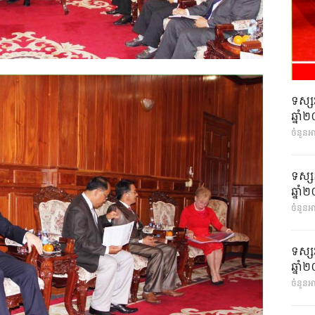
ទស្ស
ឆ្នា
ចំនួនអ
ទស្ស
ឆ្នា
ចំនួនអា
ទស្ស
ឆ្នា
ចំនួនអា