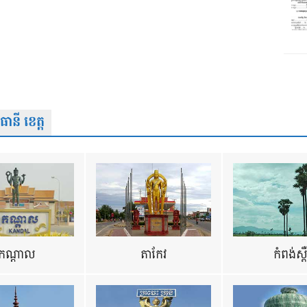
នី ខេត្ត
កណ្តាល
តាកែវ
កំពង់ស្ព