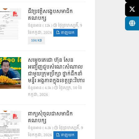
ជីវប្រវត្តិសង្ខេបសមាជិក
គណបក្ស
ថ្ងៃ​ព្រហស្បតិ៍, 9
ចំនួនអាន ( 12k )
ខែ​កក្កដា, 2026
ទាញយក
104 KB
សម្តេចតេជោ ហ៊ុន សែន
អញ្ជើញជួបសំណេះសំណាល
ជាមួយក្រុមប្រឹក្សា ថ្នាក់ដឹកនាំ
មន្ទីរ អង្គភាពក្នុងខេត្តព្រះវិហារ
ថ្ងៃ​សុក្រ, 10 ខែ​
ចំនួនអាន ( 4.5k )
កក្កដា, 2026
ពាក្យសុំចូលជាសមាជិក
គណបក្ស
ថ្ងៃ​ព្រហស្បតិ៍, 9
ចំនួនអាន ( 4.2k )
ខែ​កក្កដា, 2026
ទាញយក