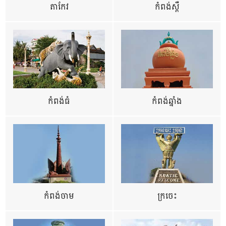
តាកែវ
កំពង់ស្ពឺ
កំពង់ធំ
កំពង់ឆ្នាំង
កំពង់ចាម
ក្រចេះ