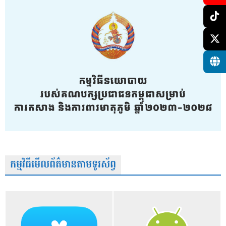
កម្មវិធីមើលព័ត៌មានតាមទូរស័ព្វ