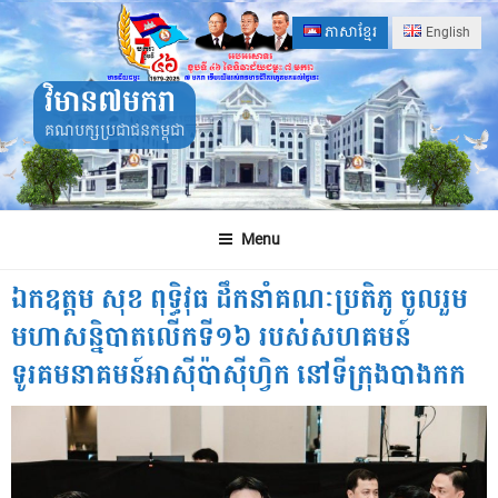
Skip
ភាសាខ្មែរ
English
to
content
វិមាន៧មករា
គណបក្សប្រជាជនកម្ពុជា
Menu
ឯកឧត្តម សុខ ពុទ្ធិវុធ ដឹកនាំគណៈប្រតិភូ ចូលរួម
មហាសន្និបាតលើកទី១៦ របស់សហគមន៍
ទូរគមនាគមន៍អាស៊ីប៉ាស៊ីហ្វិក នៅទីក្រុងបាងកក