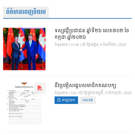
ព័ត៌មានពេញនិយម
ទស្សវដ្តីប្រជាជន ឆ្នាំទី២៦ លេខ៣០២ ខែ
កក្កដា ឆ្នាំ២០២៦
ថ្ងៃ​អង្គារ, 4 ខែ​សីហា, 2026
ចំនួនអាន ( 12.6k )
ជីវប្រវត្តិសង្ខេបសមាជិកគណបក្ស
ថ្ងៃ​ព្រហស្បតិ៍, 9 ខែ​កក្កដា, 2026
ចំនួនអាន ( 12k )
ទាញយក
104 KB