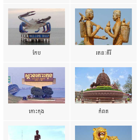
កែប
រតនៈគីរី
កោះកុង
កំពត