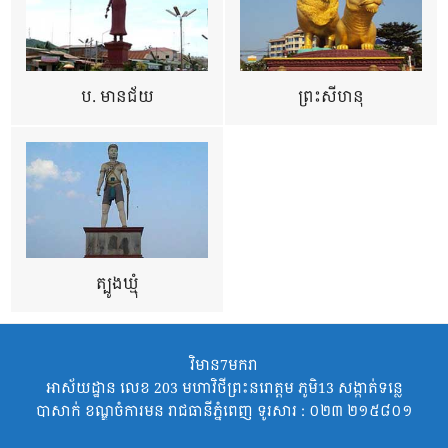
ប. មានជ័យ
ព្រះសីហនុ
ត្បូងឃ្មុំ
វិមាន7មករា
អាស័យដ្ឋាន លេខ 203 មហាវិថីព្រះនរោត្តម ភូមិ13 សង្កាត់ទន្លេ
បាសាក់ ខណ្ឌចំការមន រាជធានីភ្នំពេញ ទូរសារ : ០២៣ ២១៥៨០១