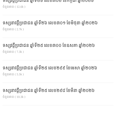
ទស្សវដ្តីប្រជាជន ឆ្នាំទី២៦ លេខ៣០២ ខែកក្កដា ឆ្នាំ២០២៦
ចំនួនអាន ( 12.6k )
ទស្សនាវដ្ដីប្រជាជន ឆ្នាំទី២៦ លេខ៣០១ ខែមិថុនា ឆ្នាំ២០២៦
ចំនួនអាន ( 2.7k )
ទស្សវដ្តីប្រជាជន ឆ្នាំទី២៥ លេខ៣០០ ខែឧសភា ឆ្នាំ២០២៦
ចំនួនអាន ( 7.3k )
ទស្សនាវដ្ដីប្រជាជន ឆ្នាំទី២៥ លេខ២៩៩ ខែមេសា ឆ្នាំ២០២៦
ចំនួនអាន ( 5.5k )
ទស្សនាវដ្ដីប្រជាជន ឆ្នាំទី២៥ លេខ២៩៨ ខែមីនា ឆ្នាំ២០២៦
ចំនួនអាន ( 10.3k )