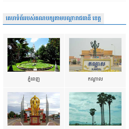
គេហទំព័ររបស់គណបក្សតាមបណ្តារាជធានី ខេត្ត
ភ្នំពេញ
កណ្តាល