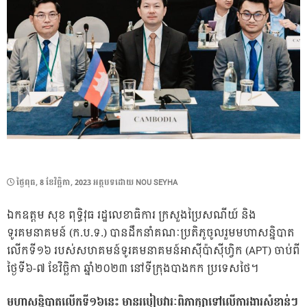
POSTED
ថ្ងៃ​ពុធ, 8 ខែ​វិច្ឆិកា, 2023
អត្ថបទដោយ
NOU SEYHA
ON
ឯកឧត្តម សុខ ពុទ្ធិវុធ រដ្ឋលេខាធិការ ក្រសួងប្រៃសណីយ៍ និង
ទូរគមនាគមន៍ (ក.ប.ទ.) បានដឹកនាំគណៈប្រតិភូចូលរួមមហាសន្និបាត
លើកទី១៦ របស់សហគមន៍ទូរគមនាគមន៍អាស៊ីប៉ាស៊ីហ្វិក (APT) ចាប់ពី
ថ្ងៃទី៦-៧ ខែវិច្ឆិកា ឆ្នាំ២០២៣ នៅទីក្រុងបាងកក ប្រទេសថៃ។
មហាសន្និបាតលើកទី១៦នេះ មានរបៀបវារៈពិភាក្សាទៅលើការងារសំខាន់ៗ