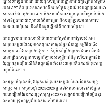
ធ្វើសេចក្តីថ្លែងការណ៍ ដោយគូសបញ្ជាក់ពីវឌ្ឍនភាពដ៏គួរឲ្យកត់សម្គាល់
របស់ APT និងប្រទេសជាសមាជិករបស់ខ្លួន ក្នុងបរិបទបញ្ហាប្រឈម ជា
សាកល ដែលក្នុងនោះ APT និងសមាជិករបស់ខ្លួនបានដើរតួនាទីយ៉ាង
សំខាន់ក្នុងការដោះស្រាយជំងឺរាតត្បាត និងបញ្ហាប្រឈមជាសកល
តាមរយៈរបៀបវារៈ និងគំនិតផ្តួចផ្តើមឌីជីថលរបស់ខ្លួន។
ឯកឧត្តមបានកោតសរសើរចំពោះការគាំទ្រដ៏មានតម្លៃរបស់ APT
សម្រាប់កម្ពុជាដែលរួមមានដូចជាការផ្តល់អ្នកជំនាញ កម្មវិធីពង្រឹង
សមត្ថភាព និងគម្រោងផ្សេងៗ។ កិច្ចខិតខំប្រឹងប្រែងទាំងនេះ ពិតជា
បានពង្រឹងសមត្ថភាពបច្ចេកវិទ្យារបស់មន្ត្រីពាក់ព័ន្ធ ហើយកម្ពុជានឹង
ជំរុញបន្ថែមទៀតលើគំនិតផ្តួចផ្តើមទាំងនេះជាមួយនឹងការគាំទ្រជាបន្ត
បន្ទាប់ពី APT។
ឯកឧត្តមក៏បានសម្តែងនូវការគាំទ្ររបស់កម្ពុជា ចំពោះផែនការយុទ្ធ
សាស្រ្ត APT សម្រាប់ឆ្នាំ 2024-2026 ព្រមទាំងអបអរសាទរដល់ក្រុម
ការងាររៀបចំផែនការយុទ្ធសាស្រ្ត (CGSP) សម្រាប់ការរៀបចំឡើងនូវ
ឯកសារយុទ្ធសាស្ត្រដ៏មានសារៈសំខាន់នេះ៕