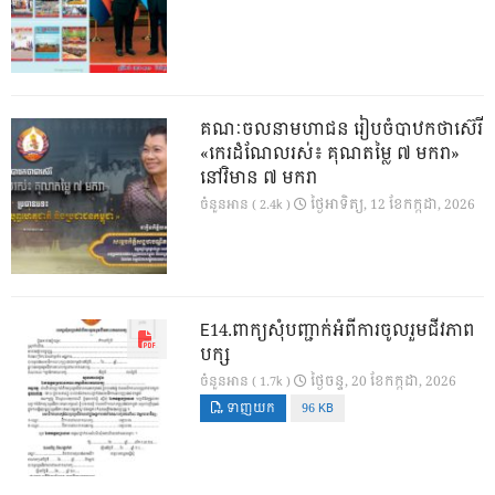
គណៈចលនាមហាជន រៀបចំបាឋកថាស៊េរី
«កេរដំណែលរស់៖ គុណតម្លៃ ៧ មករា»
នៅវិមាន ៧ មករា
ថ្ងៃ​អាទិត្យ, 12 ខែ​កក្កដា, 2026
ចំនួនអាន ( 2.4k )
E14.ពាក្យសុំបញ្ជាក់អំពីការចូលរួមជីវភាព
បក្ស
ថ្ងៃ​ចន្ទ, 20 ខែ​កក្កដា, 2026
ចំនួនអាន ( 1.7k )
ទាញយក
96 KB