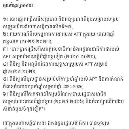
មួយចំនួន រួមមាន៖
១៖ បោះឆ្នោតជ្រើសរើសប្រធាន និងអនុប្រធានពីររូបសម្រាប់សម្រប
សម្រួលដឹកនាំមហាសន្និបាតលើកទី១៧,
២៖ រាយការណ៍ពីសកម្មភាពការងាររបស់ APT ក្នុងរយៈពេល៣ឆ្នាំ
កន្លងមក (២០២១-២០២៣),
៣៖ បោះឆ្នោតជ្រើសរើសអគ្គលេខាធិការ និងអគ្គលេខាធិការរងរបស់
APT សម្រាប់អាណត្តិបីឆ្នាំបន្តទៀត (២០២៤-២០២៦),
៤៖ ពិនិត្យ និងអនុម័តផែនការយុទ្ធសាស្ត្ររបស់ APT សម្រាប់
ឆ្នាំ២០២៤-២០២៦,
៥៖ ពិនិត្យលើមូលដ្ឋានសម្រាប់ថវិកាប្រចាំឆ្នាំរបស់ APT និងការកំណត់
ពិដានចំណាយប្រចាំឆ្នាំសម្រាប់ឆ្នាំ 2024-2026,
៦៖ ពិនិត្យលើវិភាគទានថវិការួមចំណែកដោយរដ្ឋជាសមាជិក
សម្រាប់រយៈពេលបីឆ្នាំបន្ទាប់ (២០២៤-២០២៦) និងពិភាក្សាលើការងារ
សំខាន់មួយចំនួនទៀត។
នៅក្នុងមហាសន្និបាតនេះ ឯកឧត្តមរដ្ឋលេខាធិការ បានចូលរួម