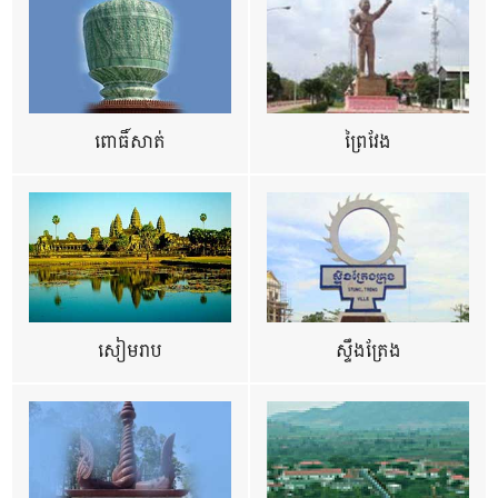
ពោធិ៍សាត់
ព្រៃវែង
សៀមរាប
ស្ទឹងត្រែង