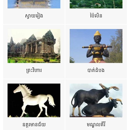
ស្វាយរៀង
ប៉ៃលិន
ព្រះវិហារ
បាត់ដំបង
ឧត្ដរមានជ័យ
មណ្ឌលគីរី