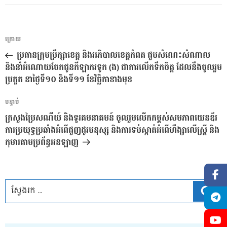
ការ​
អត្ថបទ
ក្រោយ
នាំទិស​
មុន
ប្រធានក្រុមប្រឹក្សាខេត្ត និងអភិបាលខេត្តកំពត ជួបសំណេះសំណាល
ប្រកាស
និងនាំអំណោយចែកជូនកីឡាករទូក (ង) ជាការលើកទឹកចិត្ត ដែលនឹងចូលរួម
ប្រកួត នាថ្ងៃទី១០ និងទី១១ ខែវិច្ឆិកាខាងមុខ
អត្ថបទ
បន្ទាប់
បន្ទាប់
ក្រសួងប្រៃសណីយ៍ និងទូរគមនាគមន៍ ចូលរួមលើកកម្ពស់សមភាពយេនឌ័រ
ការប្រយុទ្ធប្រឆាំងអំពើជួញដូរមនុស្ស និងការទប់ស្កាត់អំពើហឹង្សាលើស្ត្រី និង
កុមារតាមប្រព័ន្ធអនឡាញ
ស្វែ