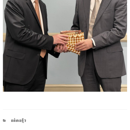
CATEGORIES
ពត៌មានថ្មីៗ