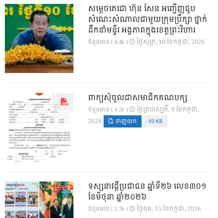
សម្តេចតេជោ ហ៊ុន សែន អញ្ជើញជួប
សំណេះសំណាលជាមួយក្រុមប្រឹក្សា ថ្នាក់
ដឹកនាំមន្ទីរ អង្គភាពក្នុងខេត្តព្រះវិហារ
ថ្ងៃ​សុក្រ, 10 ខែ​កក្កដា, 2026
ចំនួនអាន ( 4.4k )
ពាក្យសុំចូលជាសមាជិកគណបក្ស
ថ្ងៃ​ព្រហស្បតិ៍, 9 ខែ​កក្កដា,
ចំនួនអាន ( 4.2k )
2026
ទាញយក
93 KB
ទស្សនាវដ្ដីប្រជាជន ឆ្នាំទី២៦ លេខ៣០១
ខែមិថុនា ឆ្នាំ២០២៦
ថ្ងៃ​ពុធ, 15 ខែ​កក្កដា, 2026
ចំនួនអាន ( 2.7k )