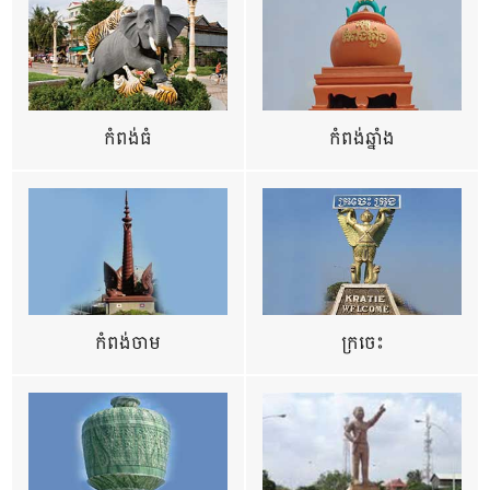
កំពង់ធំ
កំពង់ឆ្នាំង
កំពង់ចាម
ក្រចេះ