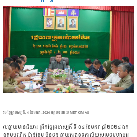
POSTED
ថ្ងៃ​ព្រហស្បតិ៍, 4 ខែ​មករា, 2024
អត្ថបទដោយ
MET KIM AU
ON
(បន្ទាយមានជ័យ)៖​ ព្រឹកថ្ងៃព្រហស្បតិ៍​ ទី ០៤ ខែមករា ឆ្នាំ២០២៤ ឯក
ឧត្តមបណ្ឌិត​ ប៉ាន់ខែម ប៊ុនថន នាយករងខុទ្ទកាល័យសម្តេចមហាបវរ