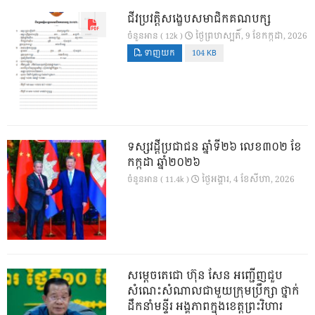
ជីវប្រវត្តិសង្ខេបសមាជិកគណបក្ស
ថ្ងៃ​ព្រហស្បតិ៍, 9 ខែ​កក្កដា, 2026
ចំនួនអាន ( 12k )
ទាញយក
104 KB
ទស្សវដ្តីប្រជាជន ឆ្នាំទី២៦ លេខ៣០២ ខែ
កក្កដា ឆ្នាំ២០២៦
ថ្ងៃ​អង្គារ, 4 ខែ​សីហា, 2026
ចំនួនអាន ( 11.4k )
សម្តេចតេជោ ហ៊ុន សែន អញ្ជើញជួប
សំណេះសំណាលជាមួយក្រុមប្រឹក្សា ថ្នាក់
ដឹកនាំមន្ទីរ អង្គភាពក្នុងខេត្តព្រះវិហារ