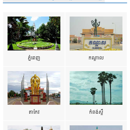
ភ្នំពេញ
កណ្តាល
តាកែវ
កំពង់ស្ពឺ