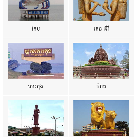
កែប
រតនៈគីរី
កោះកុង
កំពត