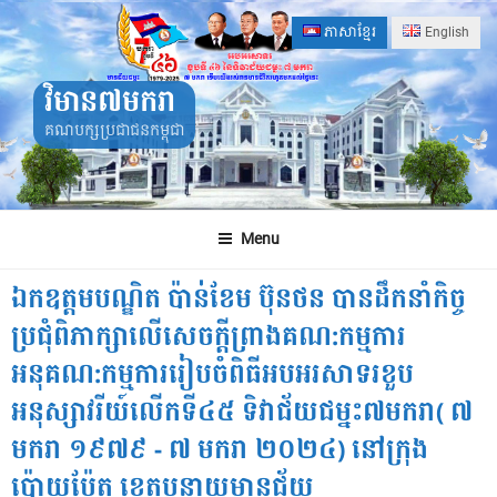
Skip
ភាសាខ្មែរ
English
to
content
វិមាន៧មករា
គណបក្សប្រជាជនកម្ពុជា
Menu
ឯកឧត្តមបណ្ឌិត​ ប៉ាន់ខែម ប៊ុនថន បានដឹកនាំកិច្ច
ប្រជុំពិភាក្សាលេីសេចក្តីព្រាងគណ:កម្មការ
អនុគណ:កម្មការរៀបចំពិធីអបអរសាទរខួប
អនុស្សាវរីយ៍លេីកទី៤៥​ ទិវាជ័យជម្នះ៧មករា​( ៧​
មករា​ ១៩៧៩​ -​ ៧​ មករា​ ២០២៤) នៅក្រុង
ប៉ោយប៉ែត​ ខេត្តបន្ទាយមានជ័យ