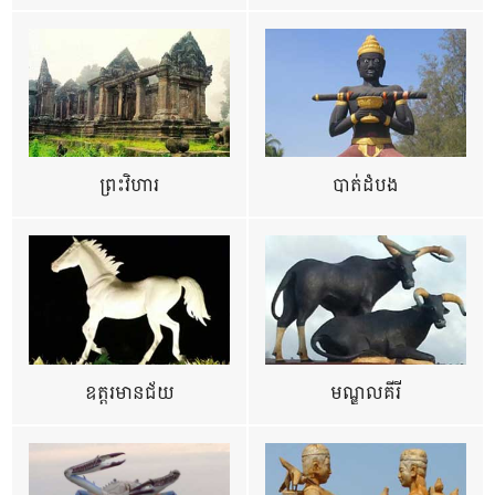
ព្រះវិហារ
បាត់ដំបង
ឧត្ដរមានជ័យ
មណ្ឌលគីរី