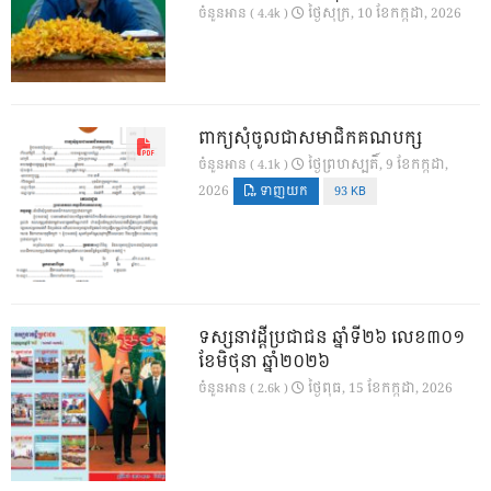
ថ្ងៃ​សុក្រ, 10 ខែ​កក្កដា, 2026
ចំនួនអាន ( 4.4k )
ពាក្យសុំចូលជាសមាជិកគណបក្ស
ថ្ងៃ​ព្រហស្បតិ៍, 9 ខែ​កក្កដា,
ចំនួនអាន ( 4.1k )
2026
ទាញយក
93 KB
ទស្សនាវដ្ដីប្រជាជន ឆ្នាំទី២៦ លេខ៣០១
ខែមិថុនា ឆ្នាំ២០២៦
ថ្ងៃ​ពុធ, 15 ខែ​កក្កដា, 2026
ចំនួនអាន ( 2.6k )