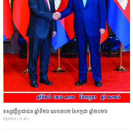
ទស្សវដ្តីប្រជាជន ឆ្នាំទី២៦ លេខ៣០២ ខែកក្កដា ឆ្នាំ២០២៦
ចំនួនអាន ( 11.4k )