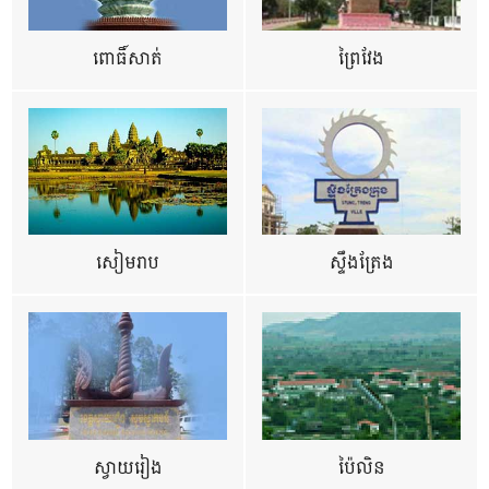
ពោធិ៍សាត់
ព្រៃវែង
សៀមរាប
ស្ទឹងត្រែង
ស្វាយរៀង
ប៉ៃលិន