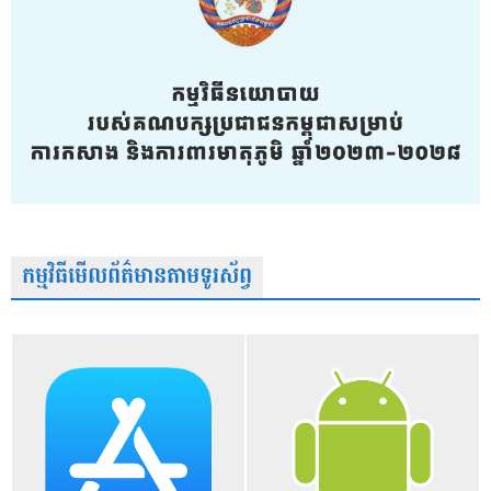
កម្មវិធីមើលព័ត៌មានតាមទូរស័ព្វ