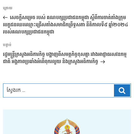
ការ​
អត្ថបទ
ក្រោយ
នាំទិស​
មុន
សេចក្តីសម្រេច របស់ គណបក្សប្រជាជនកម្ពុជា ស្តីពីការចាត់តាំងក្រុម
ប្រកាស
បេក្ខជនឈរឈ្មោះជ្រើសតាំងសមាជិកព្រឹទ្ធសភា នីតិកាលទី៥ ឆ្នាំ២០២៤
របស់គណបក្សប្រជាជនកម្ពុជា
អត្ថបទ
បន្ទាប់
បន្ទាប់
រដ្ឋមន្ត្រីក្រសួងអធិការកិច្ច បង្ហាញពីសមត្ថកិច្ចខុសគ្នា រវាងអាជ្ញាធរសវនកម្ម
ជាតិ អង្គភាពប្រឆាំងអំពើពុករលួយ និងក្រសួងអធិការកិច្ច
ស្វែ