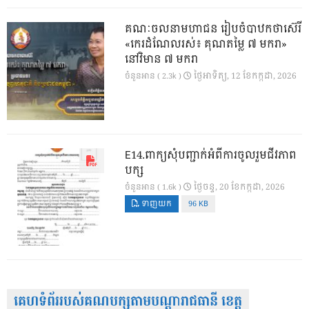
គណៈចលនាមហាជន រៀបចំបាឋកថាស៊េរី
«កេរដំណែលរស់៖ គុណតម្លៃ ៧ មករា»
នៅវិមាន ៧ មករា
ថ្ងៃ​អាទិត្យ, 12 ខែ​កក្កដា, 2026
ចំនួនអាន ( 2.3k )
E14.ពាក្យសុំបញ្ជាក់អំពីការចូលរួមជីវភាព
បក្ស
ថ្ងៃ​ចន្ទ, 20 ខែ​កក្កដា, 2026
ចំនួនអាន ( 1.6k )
ទាញយក
96 KB
គេហទំព័ររបស់គណបក្សតាមបណ្តារាជធានី ខេត្ត