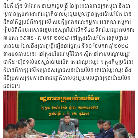
ធិបតី ហ៊ុន​ ម៉ាណែត​ នាយករដ្ឋមន្ត្រី​ នៃព្រះរាជាណាចក្រកម្ពុជា​ និងជា
ប្រធានក្រុមការងាររាជរដ្ឋាភិបាលចុះជួយមូលដ្ឋានក្រុងប៉ោយប៉ែត បាន
ដឹកនាំកិច្ចប្រជុំពិភាក្សាលេីសេចក្តីព្រាងគណ:កម្មការ អនុគណ:កម្មការ
រៀបចំពិធីអបអរសាទរខួបអនុស្សាវរីយ៍លេីកទី៤៥​ ទិវាជ័យជម្នះ៧មករា​(
៧​ មករា​ ១៩៧៩​ -​ ៧​ មករា​ ២០២៤) នៅក្រុងប៉ោយប៉ែត​ ខេត្តបន្ទាយ
មានជ័យ​ ដែលនឹងប្រារព្ធធ្វេីឡេីងនាថ្ងៃពុធ​ ទី១០​ ខែមករា​ ឆ្នាំ២០២៤​
ខាងមុខឆាប់ៗនេះ​ នៅក្នុងបរិវេណបុរីដឹផាក​ ស្ថិតនៅតាមបណ្តោយផ្លូវ
ជាតិ៥​ ឆៀងទល់មុខសួនប៉ោយប៉ែត​ តេជោឈ្នះឈ្នះ​ ។ ក្នុងកិច្ចប្រជុំនេះ​
ក៏បានពិភាក្សាលេីគម្រោងសម្ពោធសួនប៉ោយប៉ែត​ តេជោឈ្នះឈ្នះ​ និង
ពិធីប្រកាសក្រុមការងាររាជរដ្ឋាភិបាលចុះជួយមូលដ្ឋានក្រុងប៉ោយប៉ែត
ផងដែរ៕