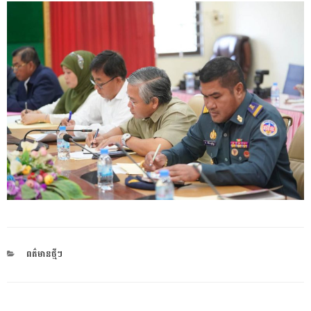
CATEGORIES
ពត៌មានថ្មីៗ