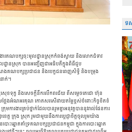
ទស្
ការងារគណបក្សចុះមូលដ្ឋានស្រុកកំពង់ស្វាយ និងលោកជំទាវ
ដ្ឋានស្រុក បានអញ្ជើញជាអធិបតីក្នុងពិធីជួប
ំណែងគណបក្សប្រជាជន និងបេក្ខជនពេញសិទ្ធិ និងបម្រុង
២នាក់។
ួរសុខទុក្ខ និងសេចក្តីនឹករលឹកពរជ័យ ពីសម្ដេចតេជោ ហ៊ុន
ថ្លែងអំណអរគុណ កោតសរសើរវាយតម្លៃខ្ពស់ចំពោះកិច្ចខិតខំ
ក្រុមការងារគ្រប់ថ្នាក់ដែលបានរួមគ្នាអនុវត្តបាននូវរាល់ផែនការ
េត្ត ក្រុង ស្រុក រួមជាមួយនឹងការប្តេជ្ញាចិត្តចូលរួមយ៉ាង
បោះឆ្នោតគាំទ្រគណបក្សប្រជាជនកម្ពុជា ក្នុងការបោះឆ្នោត
្លងទៅថ្មីៗនេះ ចូលរួមធ្វើឱ្យគណបក្សប្រជាជនកម្ពុជាដណ្តើម