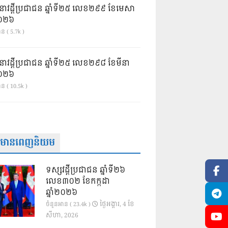
នាវដ្ដីប្រជាជន ឆ្នាំទី២៥ លេខ២៩៩ ខែមេសា
ំ២០២៦
ន ( 5.7k )
នាវដ្ដីប្រជាជន ឆ្នាំទី២៥ លេខ២៩៨ ខែមីនា
ំ២០២៦
ាន ( 10.5k )
ត៌មានពេញនិយម
ទស្សវដ្តីប្រជាជន ឆ្នាំទី២៦
លេខ៣០២ ខែកក្កដា
ឆ្នាំ២០២៦
ថ្ងៃ​អង្គារ, 4 ខែ​
ចំនួនអាន ( 23.4k )
សីហា, 2026