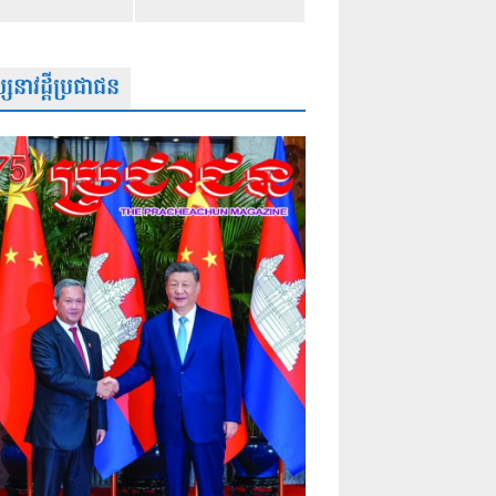
សនាវដ្តីប្រជាជន