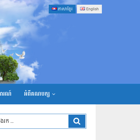
ភាសាខ្មែរ
English
ងការណ៍
អំពីគណបក្ស
ស្វែងរក