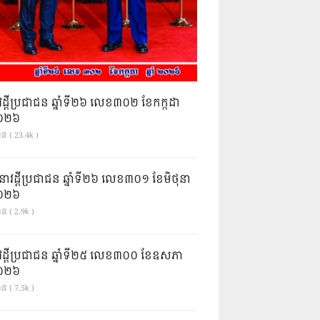
វដ្តីប្រជាជន ឆ្នាំទី២៦ លេខ៣០២ ខែកក្កដា
ំ២០២៦
ាន ( 23.4k )
នាវដ្ដីប្រជាជន ឆ្នាំទី២៦ លេខ៣០១ ខែមិថុនា
ំ២០២៦
ន ( 2.9k )
វដ្តីប្រជាជន ឆ្នាំទី២៥ លេខ៣០០ ខែឧសភា
ំ២០២៦
ន ( 7.5k )