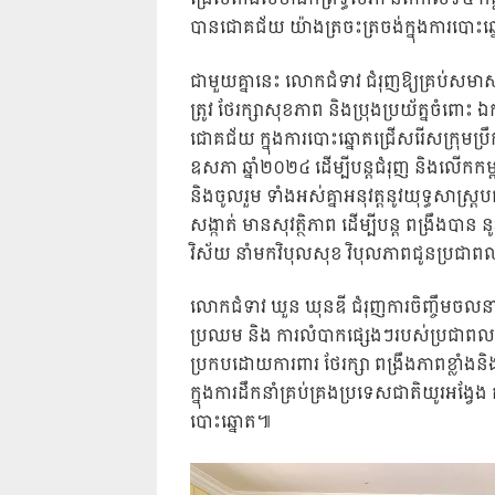
បានជោគជ័យ យ៉ាងត្រចះត្រចង់ក្នុងការបោះឆ
ជាមួយគ្នានេះ លោកជំទាវ ជំរុញឱ្យគ្រប់សមា
ត្រូវ ថែរក្សាសុខភាព និងប្រុងប្រយ័ត្នចំពោះ
ជោគជ័យ ក្នុងការបោះឆ្នោតជ្រើសរើសក្រុមប្រឹក្
ឧសភា ឆ្នាំ២០២៤ ដើម្បីបន្តជំរុញ និងលើកកម
និងចូលរួម ទាំងអស់គ្នាអនុវត្តនូវយុទ្ធស
សង្កាត់ មានសុវត្ថិភាព ដើម្បីបន្ត ពង្រឹងបា
វិស័យ នាំមកវិបុលសុខ វិបុលភាពជូនប្រជាពល
លោកជំទាវ ឃួន ឃុនឌី ជំរុញការចិញ្ចឹមចលនា
ប្រឈម និង ការលំបាកផ្សេងៗរបស់ប្រជាពលរដ្
ប្រកបដោយការពារ ថែរក្សា ពង្រឹងភាពខ្លាំង
ក្នុងការដឹកនាំគ្រប់គ្រងប្រទេសជាតិយូរអង្
បោះឆ្នោត៕