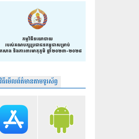
មវិធីមើលព័ត៌មានតាមទូរស័ព្វ