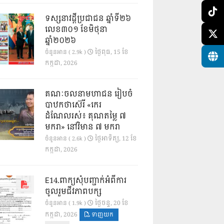
ទស្សនាវដ្ដីប្រជាជន ឆ្នាំទី២៦
លេខ៣០១ ខែមិថុនា
ឆ្នាំ២០២៦
ថ្ងៃ​ពុធ, 15 ខែ​
ចំនួនអាន ( 2.9k )
កក្កដា, 2026
គណៈចលនាមហាជន រៀបចំ
បាឋកថាស៊េរី «កេរ
ដំណែលរស់៖ គុណតម្លៃ ៧
មករា» នៅវិមាន ៧ មករា
ថ្ងៃ​អាទិត្យ, 12 ខែ​
ចំនួនអាន ( 2.6k )
កក្កដា, 2026
E14.ពាក្យសុំបញ្ជាក់អំពីការ
ចូលរួមជីវភាពបក្ស
ថ្ងៃ​ចន្ទ, 20 ខែ​
ចំនួនអាន ( 1.9k )
កក្កដា, 2026
ទាញយក