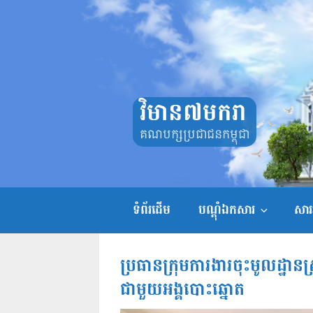
Skip
to
content
វិមាន៧មករា
គណបក្សប្រជាជនកម្ពុជា
ទំព័រដើម
បណ្តុំឯកសារ
សាររ
ប្រធានក្រុមការងារចុះមូលដ្ឋ
ជាមួយអង្គបោះឆ្នោត