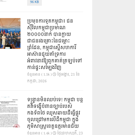
96 KB
ប្រមុខការទូតកម្ពុជា៖ ជន
ស៊ីវិលកម្ពុជាប្រមាណ
២០០០០នាក់ បានក្លាយ
ជាជនរងគ្រោះនៃជម្លោះ
ព្រំដែន, កម្ពុជាស្នើសហការី
អាស៊ានជួយគាំទ្រការ
អំពាវនាវឱ្យពួកគាត់ត្រឡប់ទៅ
កាន់ផ្ទះសម្បែងវិញ
ថ្ងៃ​អង្គារ, 21 ខែ​
ចំនួនអាន ( 1.5k )
កក្កដា, 2026
ទន្ទ្រានមិនឈប់ទេ! កម្ពុជា បន្ត
តវ៉ាទង្វើបំពានច្បាប់របស់
កងទ័ពថៃ ឈូសឆាយដីធ្វើផ្លូវ
ចូលជ្រៅមកលើដីកម្ពុជា ក្នុង
ភូមិសាស្ត្រខេត្តឧត្តរមានជ័យ
ថ្ងៃ​ព្រហស្បតិ៍, 23
ចំនួនអាន ( 1.4k )