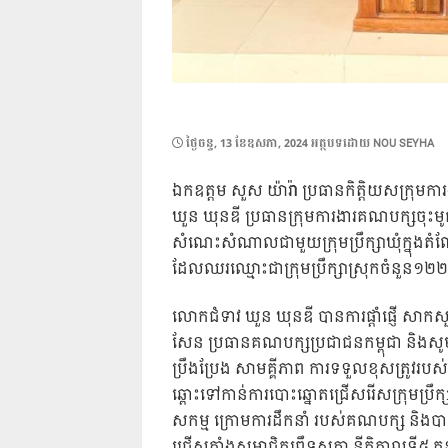
POSTED
ថ្ងៃ​ចន្ទ, 13 ខែ​ឧសភា, 2024
អត្ថបទដោយ
NOU SEYHA
ON
ឯកឧត្តម សួស យ៉ារ៉ា ប្រធានកិតិ្តយសក្រុម
ឃួន ឃុនឌី ប្រធានក្រុមការងារគណបក្សចុះមូល
សំណេះសំណាលជាមួយក្រុមប្រឹក្សាឃុំក្នុងត
ដែលឈរឈ្មោះជាក្រុមប្រឹក្សាស្រុកចំនួន១២
លោកជំទាវ ឃួន ឃុនឌី បានការផ្តាំផ្ញើ សាកស
សែន ប្រធានគណបក្សប្រជាជនកម្ពុជា និងសូម
ប្រឹងប្រែង សាមគ្គីភាព ការទទួលខុសត្រូវរបស់ 
ឆ្ពោះទៅកាន់ការបោះឆ្នោតជ្រើសរើសក្រុមប្រឹក្សាខ
សកម្ម ក្រោមការដឹកនាំ របស់គណបក្ស និងបាន
ជ្រើសតាំងសមាជិកព្រឹទ្ធសភា នីតិកាលទី៥ កន