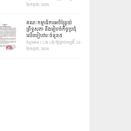
ខែ​កក្កដា, 2026
គណៈកម្មាធិការអចិន្ត្រៃយ៍
ព្រឹទ្ធសភា នឹងរៀបចំកិច្ចប្រជុំ
លើរបៀបវារៈចំនួន៥
ថ្ងៃ​ព្រហស្បតិ៍, 23
ចំនួនអាន ( 1.3k )
ខែ​កក្កដា, 2026