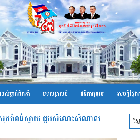
បស់ថ្នាក់ដឹកនាំ
បទសម្ភាសន៍
វេទិកាតុមូល
សេចក្ដីថ្លែ
ានស្រុកកំពង់ស្វាយ ជួបសំណេះសំណាល