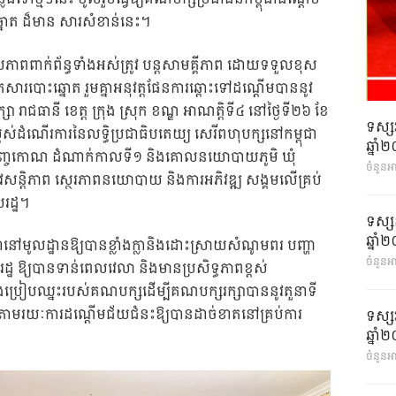
្នោត ដ៏មាន សារសំខាន់នេះ។
សភាពពាក់ព័ន្ធទាំងអស់ត្រូវ បន្តសាមគ្គីភាព ដោយទទួលខុស
 ឯកសារបោះឆ្នោត រួមគ្នាអនុវត្តផែនការឆ្ពោះទៅដណ្តើមបាននូវ
សា រាជធានី ខេត្ត ក្រុង ស្រុក ខណ្ឌ អាណត្តិទី៤ នៅថ្ងៃទី២៦ ខែ
ទស្ស
្ពស់ដំណើរការនៃលទ្ធិប្រជាធិបតេយ្យ សេរីពហុបក្សនៅកម្ពុជា
ឆ្នា
ាស្រ្តបញ្ចកោណ ដំណាក់កាលទី១ និងគោលនយោបាយភូមិ ឃុំ
ចំនួនអ
ន នូវសន្តិភាព ស្ថេរភាពនយោបាយ និងការអភិវឌ្ឍ សង្គមលើគ្រប់
រដ្ឋ។
ទស្ស
ឆ្នា
នៅមូលដ្ឋានឱ្យបានខ្លាំងក្លានិងដោះស្រាយសំណូមពរ បញ្ហា
ចំនួនអា
ឋ ឱ្យបានទាន់ពេលវេលា និងមានប្រសិទ្ធភាពខ្ពស់
និងប្រៀបឈ្នះរបស់គណបក្សដើម្បីគណបក្សរក្សាបាននូវតួនាទី
វែង តាមរយៈការដណ្តើមជ័យជំនះឱ្យបានដាច់ខាតនៅគ្រប់ការ
ទស្ស
ឆ្នា
ចំនួនអា