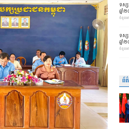
ទស្ស
ឆ្នា
ចំនួនអា
ទស្ស
ឆ្នា
ចំនួនអ
ព័