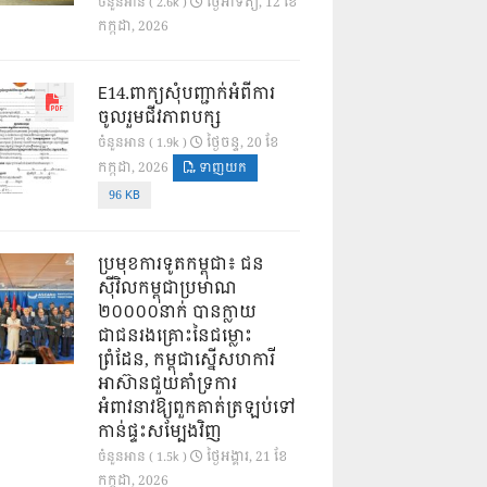
ថ្ងៃ​អាទិត្យ, 12 ខែ​
ចំនួនអាន ( 2.6k )
កក្កដា, 2026
E14.ពាក្យសុំបញ្ជាក់អំពីការ
ចូលរួមជីវភាពបក្ស
ថ្ងៃ​ចន្ទ, 20 ខែ​
ចំនួនអាន ( 1.9k )
កក្កដា, 2026
ទាញយក
96 KB
ប្រមុខការទូតកម្ពុជា៖ ជន
ស៊ីវិលកម្ពុជាប្រមាណ
២០០០០នាក់ បានក្លាយ
ជាជនរងគ្រោះនៃជម្លោះ
ព្រំដែន, កម្ពុជាស្នើសហការី
អាស៊ានជួយគាំទ្រការ
អំពាវនាវឱ្យពួកគាត់ត្រឡប់ទៅ
កាន់ផ្ទះសម្បែងវិញ
ថ្ងៃ​អង្គារ, 21 ខែ​
ចំនួនអាន ( 1.5k )
កក្កដា, 2026