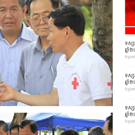
ទស្ស
ឆ្នា
ចំនួនអ
ទស្ស
ឆ្នា
ចំនួនអា
ទស្ស
ឆ្នា
ចំនួនអា