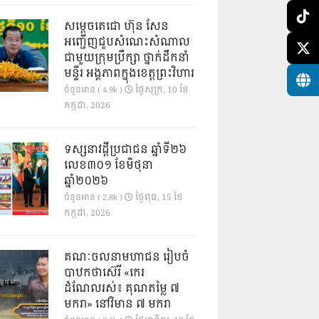
សម្តេចតេជោ ហ៊ុន សែន
អញ្ជើញជួបសំណេះសំណាល
ជាមួយក្រុមប្រឹក្សា ថ្នាក់ដឹកនាំ
មន្ទីរ អង្គភាពក្នុងខេត្តព្រះវិហារ
ថ្ងៃ​សុក្រ, 10 ខែ​
ចំនួនអាន ( 4.9k )
កក្កដា, 2026
ទស្សនាវដ្ដីប្រជាជន ឆ្នាំទី២៦
លេខ៣០១ ខែមិថុនា
ឆ្នាំ២០២៦
ថ្ងៃ​ពុធ, 15 ខែ​
ចំនួនអាន ( 2.8k )
កក្កដា, 2026
គណៈចលនាមហាជន រៀបចំ
បាឋកថាស៊េរី «កេរ
ដំណែលរស់៖ គុណតម្លៃ ៧
មករា» នៅវិមាន ៧ មករា