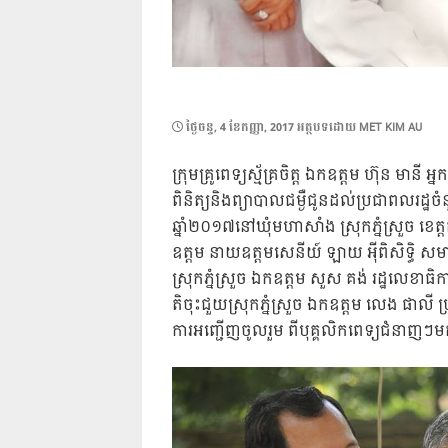
POSTED
ថ្ងៃ​ចន្ទ, 4 ខែ​កញ្ញា, 2017
អត្ថបទដោយ
MET KIM AU
ON
ក្រុមគ្រូពេទ្យស្ម័គ្រចិត្ត ឯកឧត្តម ហ៊ុន មាន
ពិនិត្យនិងព្យាបាលជម្ងឺជូនដល់ប្រជាពលរដ្ឋ
ឆ្នាំ២០១៧នៅឃុំមហាសាំង ស្រុកភ្នំស្រួច ខេត
ឧត្តម នាយឧត្តមសេនីយ៍ ឡាយ អ៉ីពិសិទ្ធិ សមា
ស្រុកភ្នំស្រួច ឯកឧត្តម សួស គង់ រដ្ឋលេខាធិ
តិចុះជួយស្រុកភ្នំស្រួច ឯកឧត្តម លេង ផាលី ប្រ
ការអញ្ជើញចូលរួម ពីបុគ្គលិកពេទ្យជំនាញៗមក