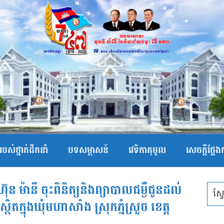
បស់ថ្នាក់ដឹកនាំ
បទសម្ភាសន៍
វេទិកាតុមូល
សេចក្ដីថ្លែ
ម ហ៊ុន ម៉ានី ចុះពិនិត្យនិងព្យាបាលជម្ងឺជូនដល់
តក្នុងឃុំមហាសាំង ស្រុកភ្នំស្រួច ខេត្ត