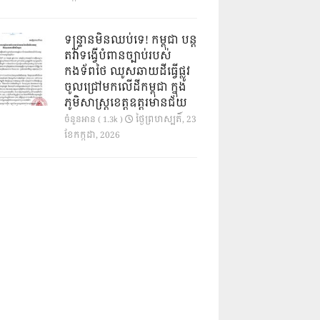
ទន្ទ្រានមិនឈប់ទេ! កម្ពុជា បន្ត
តវ៉ាទង្វើបំពានច្បាប់របស់
កងទ័ពថៃ ឈូសឆាយដីធ្វើផ្លូវ
ចូលជ្រៅមកលើដីកម្ពុជា ក្នុង
ភូមិសាស្ត្រខេត្តឧត្តរមានជ័យ
ថ្ងៃ​ព្រហស្បតិ៍, 23
ចំនួនអាន ( 1.3k )
ខែ​កក្កដា, 2026