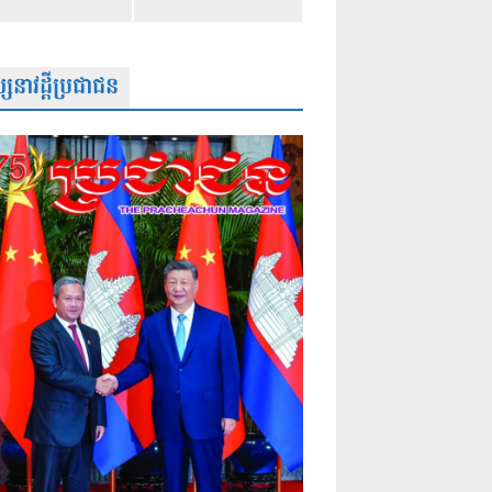
សនាវដ្តីប្រជាជន