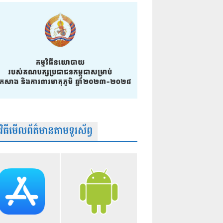
មវិធីមើលព័ត៌មានតាមទូរស័ព្វ