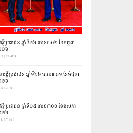
វដ្តីប្រជាជន ឆ្នាំទី២៦ លេខ៣០២ ខែកក្កដា
ំ២០២៦
ាន ( 21.4k )
នាវដ្ដីប្រជាជន ឆ្នាំទី២៦ លេខ៣០១ ខែមិថុនា
ំ២០២៦
ន ( 2.8k )
វដ្តីប្រជាជន ឆ្នាំទី២៥ លេខ៣០០ ខែឧសភា
ំ២០២៦
ន ( 7.4k )