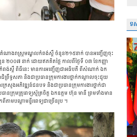
ទស្
ី អ្នកតំណាងរាស្រ្តមណ្ឌលកំពង់ស្ពឺ ចំនួន២១៥នាក់ បានអញ្ជើញចុះ
ចំនួន ២០០៧ នាក់ ដោយឥតគិតថ្លៃ កាលពីថ្ងៃទី ០៣ ខែកញ្ញា
្តកំពង់ស្ពឺ ពិធីនេះ មានការអញ្ជើញជាអធិបតី ពីសំណាក់ ឯក
ជិព្រឹទ្ធសភា និងជាប្រធានក្រុមការងារថ្នាក់កណ្តាលចុះជួយ
ការក្រសួងអភិវឌ្ឍន៍ជនបទ និងជាប្រធានក្រុមការងារថ្នាក់ជា
ធានក្រុមគ្រូពេទ្យស្ម័គ្រចិត្ត ឯកឧត្តម ហ៊ុន មានី ព្រមទាំងមាន
ពីតាមបណ្តាមន្ទីរពេទ្យជាច្រើនរូប ។