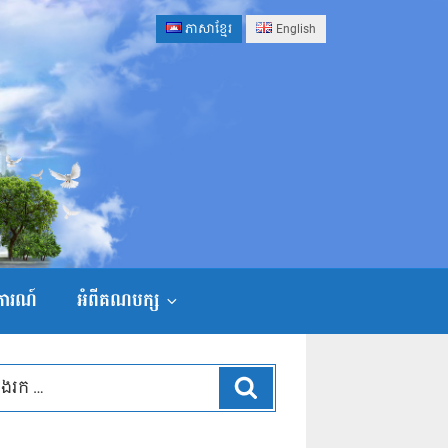
ភាសាខ្មែរ
English
ងការណ៍
អំពីគណបក្ស
ស្វែងរក