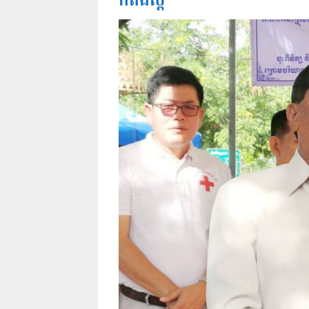
កំពង់ស្ពឺ