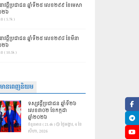
នាវដ្ដីប្រជាជន ឆ្នាំទី២៥ លេខ២៩៩ ខែមេសា
ំ២០២៦
ន ( 5.7k )
នាវដ្ដីប្រជាជន ឆ្នាំទី២៥ លេខ២៩៨ ខែមីនា
ំ២០២៦
ាន ( 10.5k )
ត៌មានពេញនិយម
ទស្សវដ្តីប្រជាជន ឆ្នាំទី២៦
លេខ៣០២ ខែកក្កដា
ឆ្នាំ២០២៦
ថ្ងៃ​អង្គារ, 4 ខែ​
ចំនួនអាន ( 21.4k )
សីហា, 2026