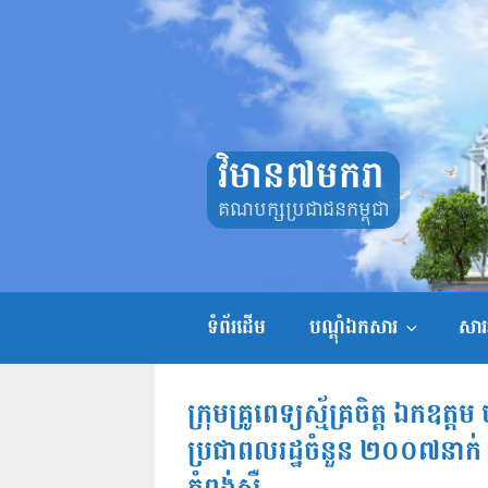
Skip
to
content
វិមាន៧មករា
គណបក្សប្រជាជនកម្ពុជា
ទំព័រដើម
បណ្តុំឯកសារ
សាររ
ក្រុមគ្រូពេទ្យស្ម័គ្រចិត្ត ឯកឧត្ត
ប្រជាពលរដ្ឋចំនួន ២០០៧នាក់ ស្ថិ