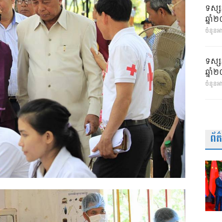
ទស្ស
ឆ្នា
ចំនួនអា
ទស្ស
ឆ្នា
ចំនួនអ
ព័