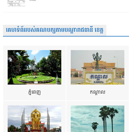
គេហទំព័ររបស់គណបក្សតាមបណ្តារាជធានី ខេត្ត
ភ្នំពេញ
កណ្តាល