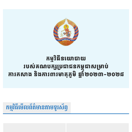
កម្មវិធីមើលព័ត៌មានតាមទូរស័ព្វ