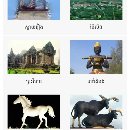
ស្វាយរៀង
ប៉ៃលិន
ព្រះវិហារ
បាត់ដំបង