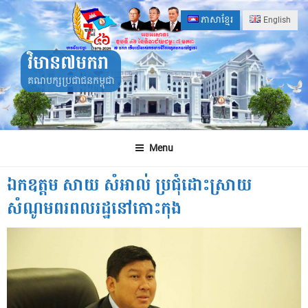
Skip
ភាសាខ្មែរ
English
to
content
វិមាន៧មករា
គណបក្សប្រជាជនកម្ពុជា
Menu
ឯកឧត្តម សាយ សំអាល់ ប្រជុំដោះស្រាយ
សំណូមពរពលរដ្ឋនៅកោះកុង