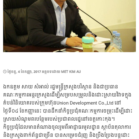
POSTED
ថ្ងៃ​ចន្ទ, 4 ខែ​កញ្ញា, 2017
អត្ថបទដោយ
MET KIM AU
ON
ឯកឧត្តម សាយ សំអាល់ រដ្ឋមន្ត្រីក្រសួងបរិស្ថាន និងជាប្រធាន
គណៈកម្មការអន្តរក្រសួងដើម្បីសម្របសម្រួលនិងដោះស្រាយវិវាទក្នុង
តំបន់វិនិយោគរបស់ក្រុមហ៊ុនUnion Development Co.,Ltd នៅ
ថ្ងៃទី០៤ ខែកញ្ញានេះ បានដឹកនាំកិច្ចប្រជុំគណៈកម្មការចម្រុះដើម្បីដោះ
ស្រាយសំណូមពរបន្ថែមរបស់ប្រជាពលរដ្ឋនៅខេត្តកោះកុង។
កិច្ចប្រជុំដែលមានតំណាងចូលរួមពីអាជ្ញាធរមូលដ្ឋាន ស្ថាប័នតុលាការ
និងក្រសួងពាក់ព័ន្ធជាច្រើន បានសម្រេចជំរុញ និងប្រឹងប្រែងបន្តដោះ