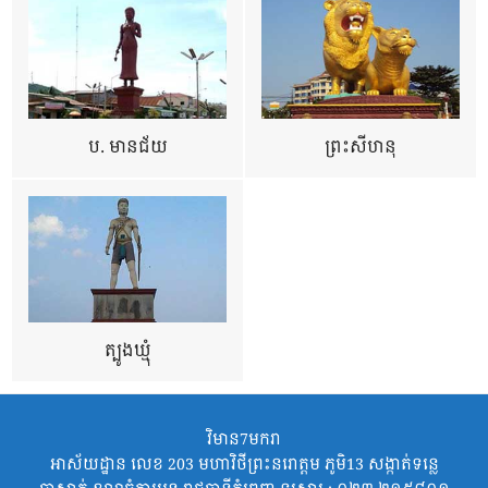
ប. មានជ័យ
ព្រះសីហនុ
ត្បូងឃ្មុំ
វិមាន7មករា
អាស័យដ្ឋាន លេខ 203 មហាវិថីព្រះនរោត្តម ភូមិ13 សង្កាត់ទន្លេ