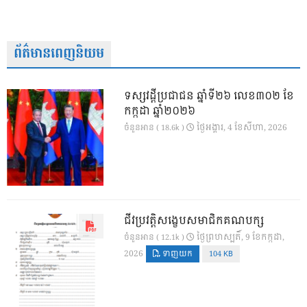
ព័ត៌មានពេញនិយម
ទស្សវដ្តីប្រជាជន ឆ្នាំទី២៦ លេខ៣០២ ខែ
កក្កដា ឆ្នាំ២០២៦
ថ្ងៃ​អង្គារ, 4 ខែ​សីហា, 2026
ចំនួនអាន ( 18.6k )
ជីវប្រវត្តិសង្ខេបសមាជិកគណបក្ស
ថ្ងៃ​ព្រហស្បតិ៍, 9 ខែ​កក្កដា,
ចំនួនអាន ( 12.1k )
2026
ទាញយក
104 KB