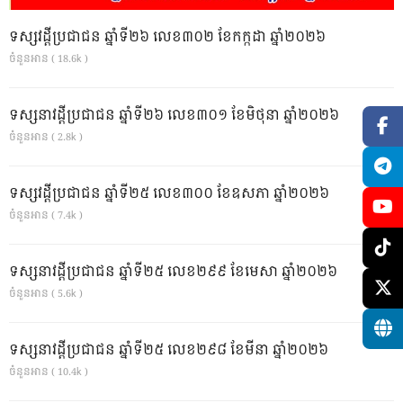
ទស្សវដ្តីប្រជាជន ឆ្នាំទី២៦ លេខ៣០២ ខែកក្កដា ឆ្នាំ២០២៦
ចំនួនអាន ( 18.6k )
ទស្សនាវដ្ដីប្រជាជន ឆ្នាំទី២៦ លេខ៣០១ ខែមិថុនា ឆ្នាំ២០២៦
ចំនួនអាន ( 2.8k )
ទស្សវដ្តីប្រជាជន ឆ្នាំទី២៥ លេខ៣០០ ខែឧសភា ឆ្នាំ២០២៦
ចំនួនអាន ( 7.4k )
ទស្សនាវដ្ដីប្រជាជន ឆ្នាំទី២៥ លេខ២៩៩ ខែមេសា ឆ្នាំ២០២៦
ចំនួនអាន ( 5.6k )
ទស្សនាវដ្ដីប្រជាជន ឆ្នាំទី២៥ លេខ២៩៨ ខែមីនា ឆ្នាំ២០២៦
ចំនួនអាន ( 10.4k )