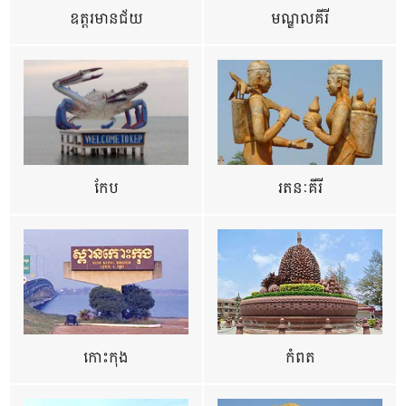
ឧត្ដរមានជ័យ
មណ្ឌលគីរី
កែប
រតនៈគីរី
កោះកុង
កំពត