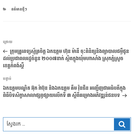
CATEGORIES
ពត៌មានថ្មីៗ
ការ​
អត្ថបទ
ក្រោយ
នាំទិស​
មុន
ក្រុមគ្រូពេទ្យស្ម័គ្រចិត្ត ឯកឧត្តម ហ៊ុន ម៉ានី ចុះពិនិត្យនិងព្យាបាលជម្ងឺជូន
ប្រកាស
ដល់ប្រជាពលរដ្ឋចំនួន ២០០៧នាក់ ស្ថិតក្នុងឃុំមហាសាំង ស្រុកភ្នំស្រួច
ខេត្តកំពង់ស្ពឺ
អត្ថបទ
បន្ទាប់
បន្ទាប់
ឯកឧត្ដមបណ្ឌិត អ៊ុក រ៉ាប៊ុន និងឯកឧត្ដម គឹម វ៉ុនជីន អញ្ជើញជាអធិបតីក្នុង
ពិធីបិទសិក្ខាសាលាផ្សព្វផ្សាយលើកទី ៣ ស្ដីពីគម្រោងអភិវឌ្ឍន៍ជនបទ
ស្វែ