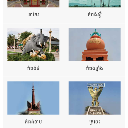
តាកែវ
កំពង់ស្ពឺ
កំពង់ធំ
កំពង់ឆ្នាំង
កំពង់ចាម
ក្រចេះ