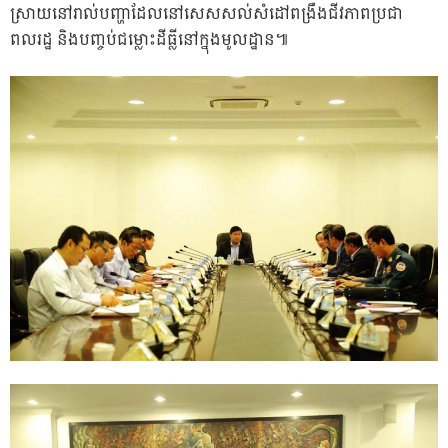
ស្រាយនៅរាល់បញ្ហាដែលនៅសេសសល់សំដៅពង្រឹងជីវភាពប្រជា
ពលរដ្ឋ និងបញ្ចប់ជម្លោះដីធ្លីនៅក្នុងមូលដ្ឋាន៕