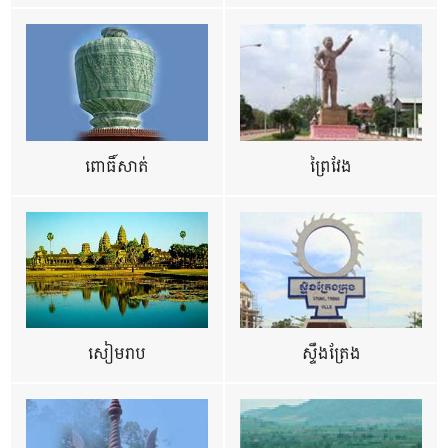
ពោធិ៍សាត់
ព្រៃវែង
សៀមរាប
ស្ទឹងត្រែង