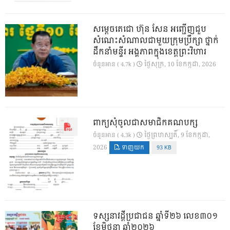
សម្តេចតេជោ ហ៊ុន សែន អញ្ជើញជួប
សំណេះសំណាលជាមួយក្រុមប្រឹក្សា ថ្នាក់
ដឹកនាំមន្ទីរ អង្គភាពក្នុងខេត្តព្រះវិហារ
ថ្ងៃ​សុក្រ, 10 ខែ​កក្កដា, 2026
ចំនួនអាន ( 4.7k )
ពាក្យសុំចូលជាសមាជិកគណបក្ស
ថ្ងៃ​ព្រហស្បតិ៍, 9 ខែ​កក្កដា,
ចំនួនអាន ( 4.3k )
2026
ទាញយក
93 KB
ទស្សនាវដ្ដីប្រជាជន ឆ្នាំទី២៦ លេខ៣០១
ខែមិថុនា ឆ្នាំ២០២៦